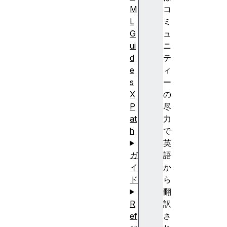
M
コ
L
ミ
G
ュ
ui
ニ
d
テ
e
ィ
s
ー
X
の
P
尽
at
力
h
で
英
ガ
語
イ
か
ド
ら
翻
R
訳
ef
さ