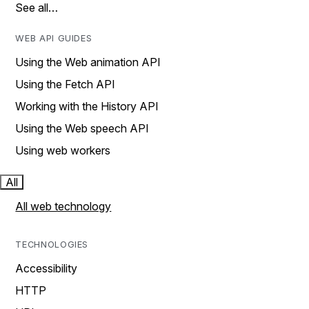
See all…
WEB API GUIDES
Using the Web animation API
Using the Fetch API
Working with the History API
Using the Web speech API
Using web workers
All
All web technology
TECHNOLOGIES
Accessibility
HTTP