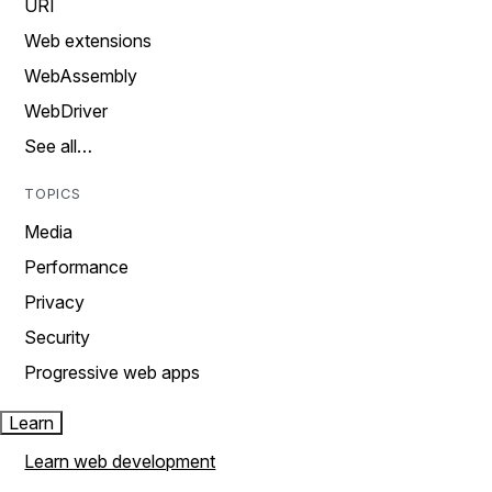
URI
Web extensions
WebAssembly
WebDriver
See all…
TOPICS
Media
Performance
Privacy
Security
Progressive web apps
Learn
Learn web development