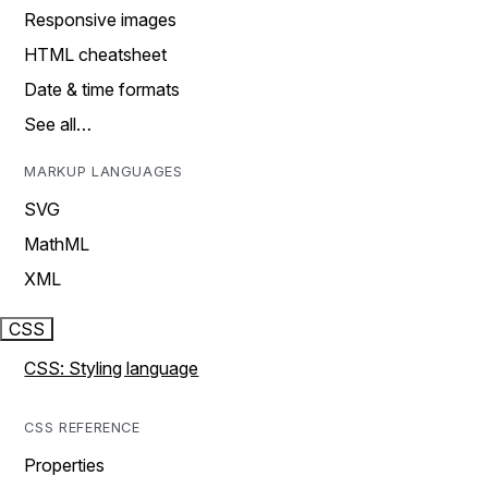
Responsive images
HTML cheatsheet
Date & time formats
See all…
MARKUP LANGUAGES
SVG
MathML
XML
CSS
CSS: Styling language
CSS REFERENCE
Properties