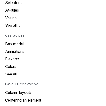
Selectors
At-rules
Values
See all…
CSS GUIDES
Box model
Animations
Flexbox
Colors
See all…
LAYOUT COOKBOOK
Column layouts
Centering an element