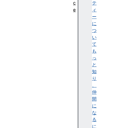
c
テ
e
ィ
ー
要
に
素
つ
<
い
x
て
s
も
l
っ
:
と
a
知
p
り
p
、
l
仲
y
間
-
に
i
な
m
る
p
に