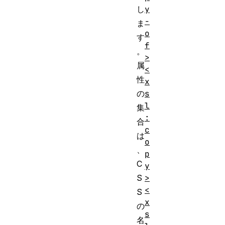
し
y
-
ま
o
す
f
。
>
属
<
性
x
の
s
l
集
:
合
c
は
o
、
p
C
y
S
>
<
S
x
の
s
名