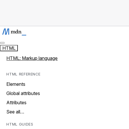
HTML
HTML: Markup language
HTML REFERENCE
Elements
Global attributes
Attributes
See all…
HTML GUIDES