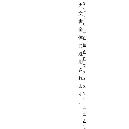
s
力
l
文
:
書
e
全
l
体
e
m
に
e
適
n
用
t
さ
>
れ
<
ま
x
s
す
l
。
:
f
a
l