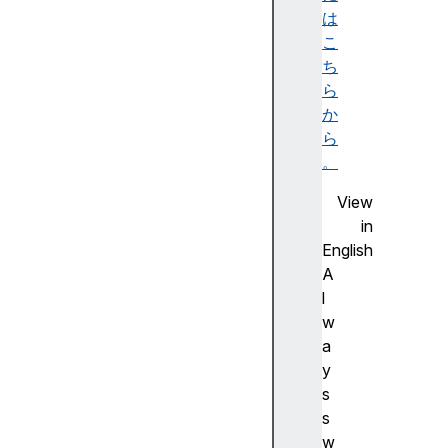
o
は
r
こ
t
ち
s
ら
>
か
<
ら
x
。
s
View
l
in
:
English
a
A
p
l
p
w
l
a
y
y
-
s
t
s
e
w