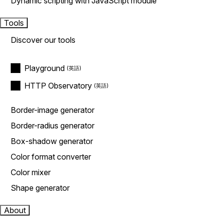
Dynamic scripting with JavaScript module
Tools
Discover our tools
Playground
HTTP Observatory
Border-image generator
Border-radius generator
Box-shadow generator
Color format converter
Color mixer
Shape generator
About