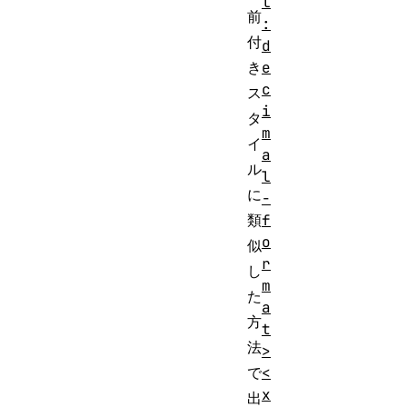
l
前
:
付
d
き
e
c
ス
i
タ
m
イ
a
ル
l
に
-
類
f
o
似
r
し
m
た
a
方
t
法
>
で
<
x
出