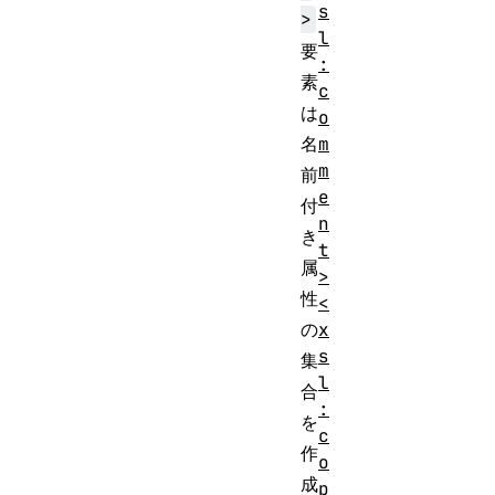
s
>
l
要
:
素
c
は
o
名
m
m
前
e
付
n
き
t
属
>
性
<
の
x
s
集
l
合
:
を
c
作
o
成
p