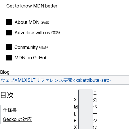
Get to know MDN better
About MDN
Advertise with us
Community
MDN on GitHub
Blog
ウェブ
XML
XSLT
リファレンス
要素
<xsl:attribute-set>
こ
目次
X
の
M
ペ
仕様書
L
ー
Gecko の対応
ジ
X
は