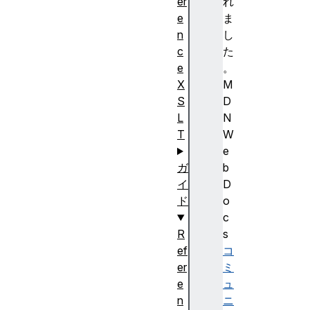
er
れ
e
ま
n
し
c
た
e
。
X
M
S
D
L
N
T
W
e
ガ
b
イ
D
ド
o
c
R
s
ef
コ
er
ミ
e
ュ
n
ニ