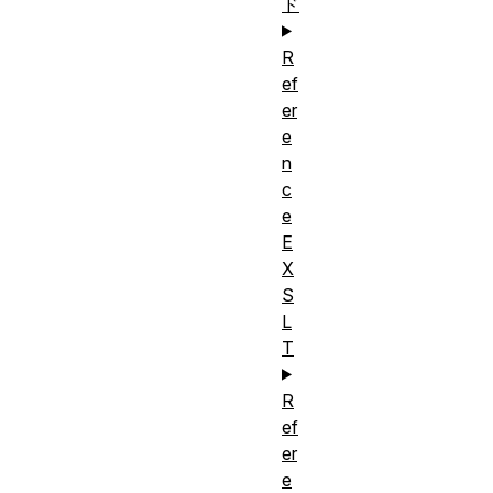
ド
R
ef
er
e
n
c
e
E
X
S
L
T
R
ef
er
e