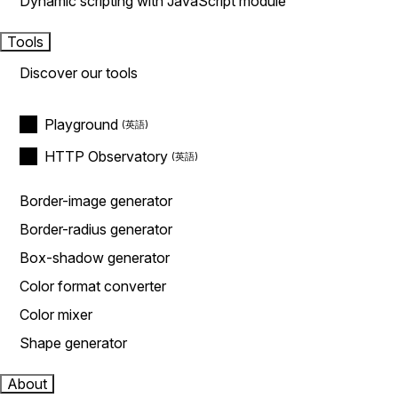
Dynamic scripting with JavaScript module
Tools
Discover our tools
Playground
HTTP Observatory
Border-image generator
Border-radius generator
Box-shadow generator
Color format converter
Color mixer
Shape generator
About