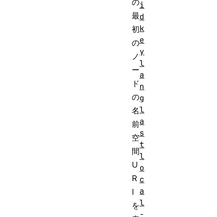
の
i
最
d
k
初
e
の
y
ノ
l
ー
a
ド
n
の
g
l
名
a
前
s
空
t
間
l
U
o
R
c
a
I
l
を
-