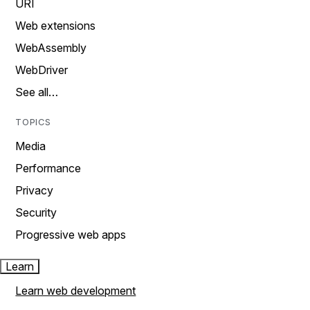
URI
Web extensions
WebAssembly
WebDriver
See all…
TOPICS
Media
Performance
Privacy
Security
Progressive web apps
Learn
Learn web development