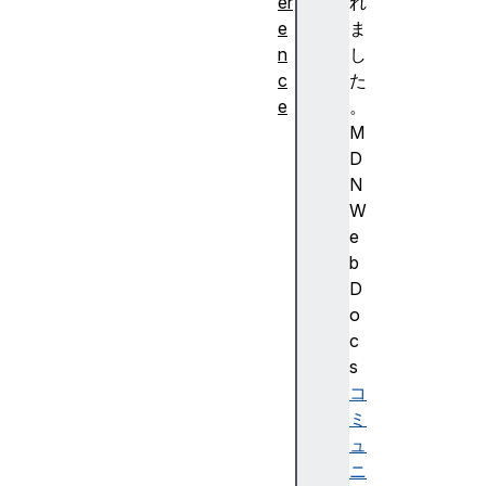
er
れ
e
ま
n
し
c
た
e
。
M
関
D
数
N
b
W
o
e
o
b
l
D
e
o
a
c
n
s
c
コ
e
ミ
i
ュ
l
ニ