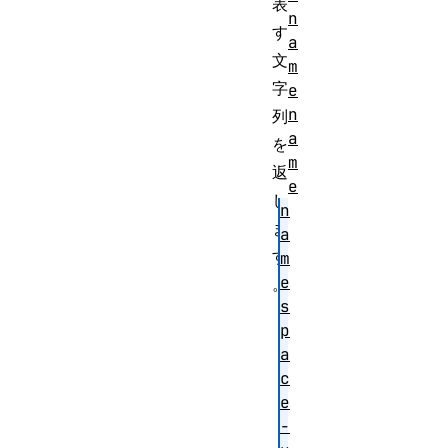
表
n
す
a
文
m
字
e
n
列
a
を
m
返
e
し
n
ま
a
す
m
e
。
s
p
a
c
e
-