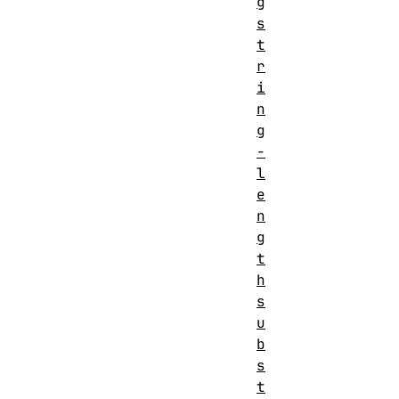
g
s
t
r
i
n
g
-
l
e
n
g
t
h
s
u
b
s
t