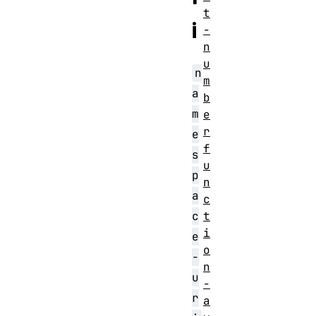
t
i
-
n
u
n
m
a
b
m
e
r
e
f
s
u
p
n
a
c
c
t
i
e
o
-
n
u
-
r
a