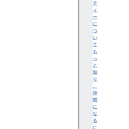
i
テ
n
ィ
g
ー
c
に
h
つ
o
い
o
て
s
も
e
っ
c
と
o
知
n
り
c
、
a
仲
t
間
c
に
o
な
n
る
t
に