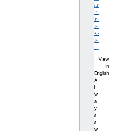
a
は
i
こ
n
ち
s
ら
c
か
o
ら
u
。
n
View
t
in
c
English
u
A
r
l
r
w
e
a
n
y
t
s
d
s
o
w