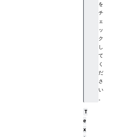
を
チ
ェ
ッ
ク
し
て
く
だ
さ
い
。
T
e
x