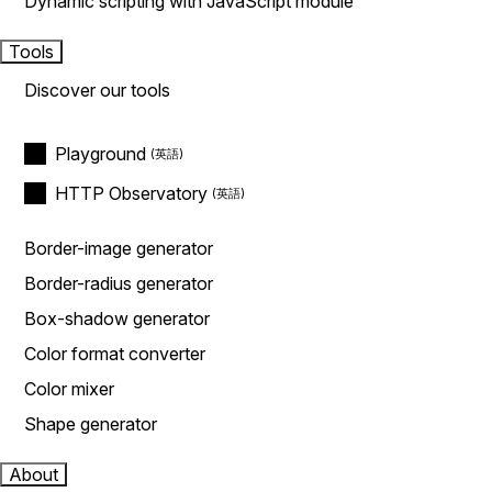
Dynamic scripting with JavaScript module
Tools
Discover our tools
Playground
HTTP Observatory
Border-image generator
Border-radius generator
Box-shadow generator
Color format converter
Color mixer
Shape generator
About