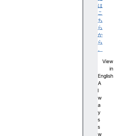
t
は
こ
ち
ら
か
ら
。
View
in
English
A
l
w
a
y
s
s
w