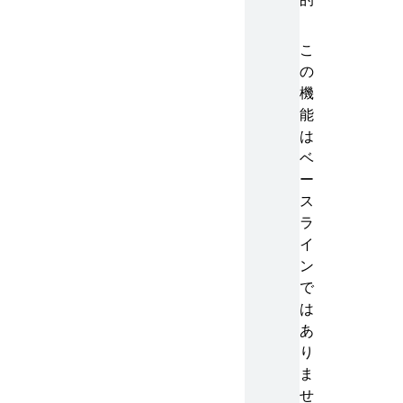
こ
の
機
能
は
ベ
ー
ス
ラ
イ
ン
で
は
あ
り
ま
せ