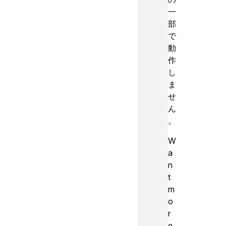
一
部
で
動
作
し
ま
せ
ん
。
W
a
n
t
m
o
r
e