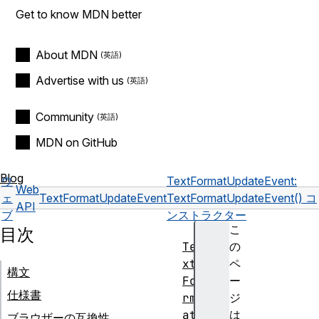
Get to know MDN better
About MDN
Advertise with us
Community
MDN on GitHub
Blog
ウ
TextFormatUpdateEvent:
Web
ェ
TextFormatUpdateEvent
TextFormatUpdateEvent() コ
API
ブ
ンストラクター
こ
目次
Te
の
xt
ペ
構文
Fo
ー
仕様書
rm
ジ
at
は
ブラウザーの互換性