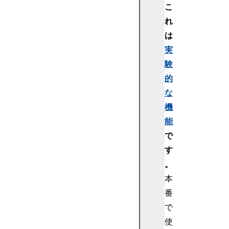
こ
れ
は
実
験
的
な
機
能
で
す
。
本
番
で
使