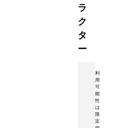
ラ
ク
タ
ー
利
用
可
能
性
は
限
定
的