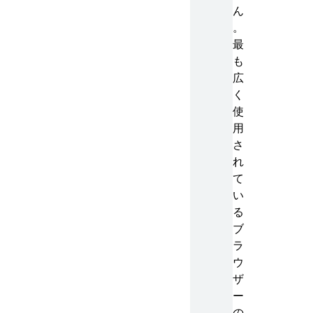
ん
。
最
も
広
く
使
用
さ
れ
て
い
る
ブ
ラ
ウ
ザ
ー
の