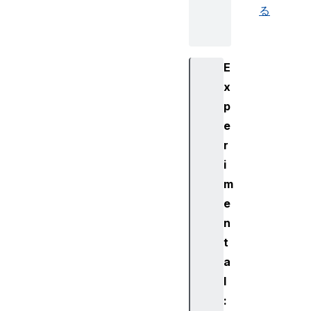
る
E
x
p
e
r
i
m
e
n
t
a
l
: