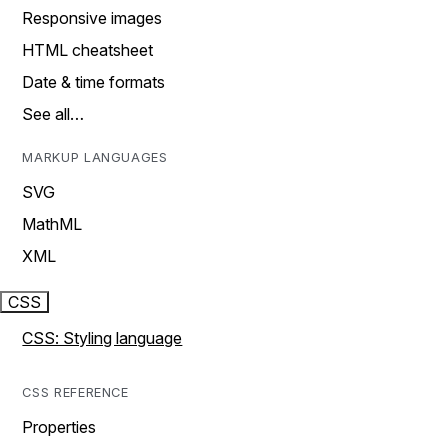
Responsive images
HTML cheatsheet
Date & time formats
See all…
MARKUP LANGUAGES
SVG
MathML
XML
CSS
CSS: Styling language
CSS REFERENCE
Properties