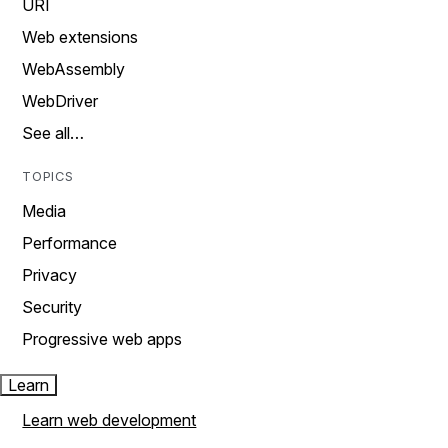
URI
Web extensions
WebAssembly
WebDriver
See all…
TOPICS
Media
Performance
Privacy
Security
Progressive web apps
Learn
Learn web development