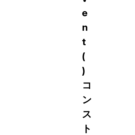
e
n
t
(
)
コ
ン
ス
ト