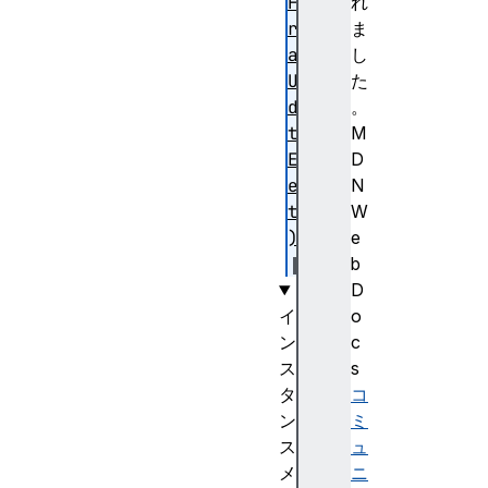
Fo
れ
rm
ま
at
し
Up
た
da
。
te
M
Ev
D
en
N
t(
W
)
e
b
D
イ
o
ン
c
ス
s
タ
コ
ン
ミ
ス
ュ
メ
ニ