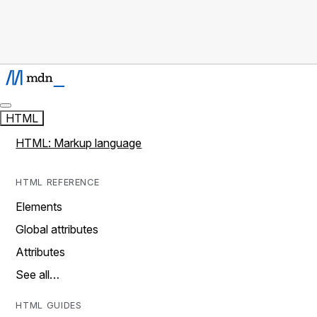
HTML
HTML: Markup language
HTML REFERENCE
Elements
Global attributes
Attributes
See all…
HTML GUIDES