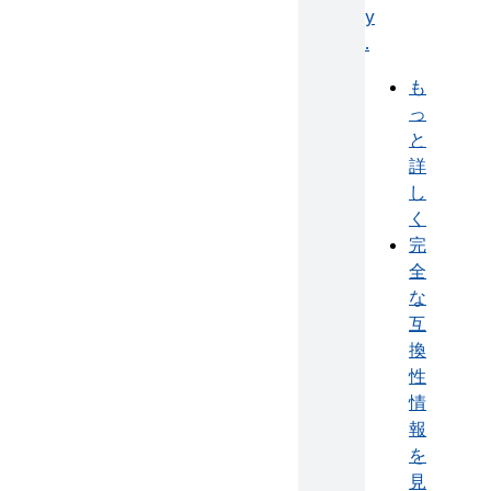
y
.
も
っ
と
詳
し
く
完
全
な
互
換
性
情
報
を
見