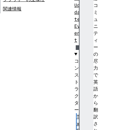
Up
コ
関連情報
da
ミ
te
ュ
Ev
ニ
en
テ
t
ィ
ー
の
コ
尽
ン
力
ス
で
ト
英
ラ
語
ク
か
タ
ら
ー
翻
Te
訳
xt
さ