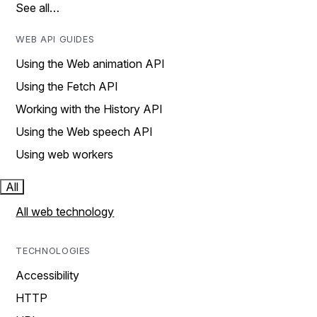
See all…
WEB API GUIDES
Using the Web animation API
Using the Fetch API
Working with the History API
Using the Web speech API
Using web workers
All
All web technology
TECHNOLOGIES
Accessibility
HTTP