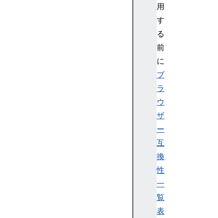
用
す
る
前
に
ブ
ラ
ウ
ザ
ー
互
換
性
一
覧
表