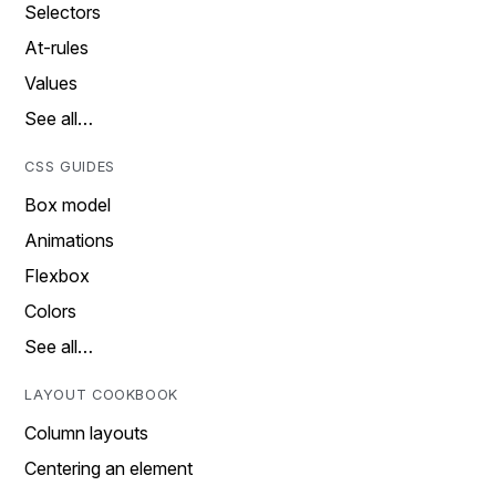
Selectors
At-rules
Values
See all…
CSS GUIDES
Box model
Animations
Flexbox
Colors
See all…
LAYOUT COOKBOOK
Column layouts
Centering an element