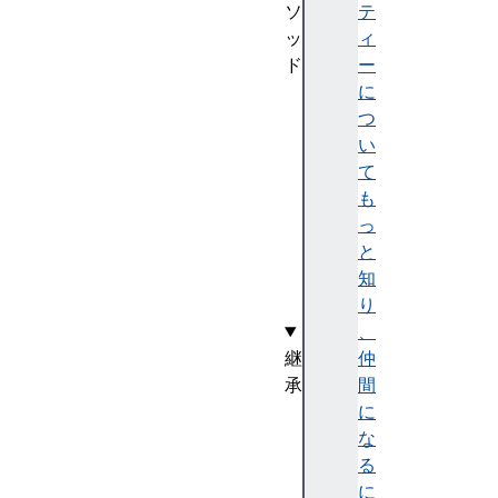
ソ
テ
ッ
ィ
ド
ー
ge
に
tT
つ
ex
い
tF
て
or
も
ma
っ
ts
と
()
知
り
、
継
仲
承
間
E
に
v
な
e
る
n
に