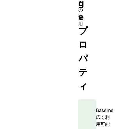
g
PI
の
e
使
用
プ
ロ
パ
テ
ィ
Baseline
広く利
用可能