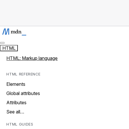
HTML
HTML: Markup language
HTML REFERENCE
Elements
Global attributes
Attributes
See all…
HTML GUIDES