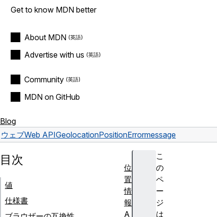
Get to know MDN better
About MDN
Advertise with us
Community
MDN on GitHub
Blog
ウェブ
Web API
GeolocationPositionError
message
こ
目次
位
の
置
ペ
値
情
ー
仕様書
報
ジ
A
は
ブラウザーの互換性