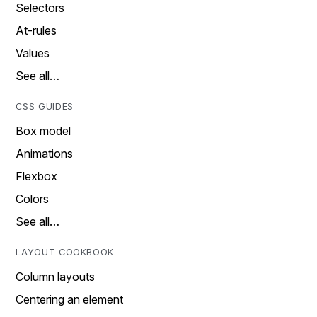
Selectors
At-rules
Values
See all…
CSS GUIDES
Box model
Animations
Flexbox
Colors
See all…
LAYOUT COOKBOOK
Column layouts
Centering an element