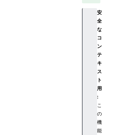
安
全
な
コ
ン
テ
キ
ス
ト
用
:
こ
の
機
能