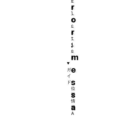
e
r
o
l
o
o
c
r
a
t
:
i
o
m
n
e
ガ
イ
s
ド
位
s
置
情
a
報
A