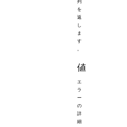
列
を
返
し
ま
す
。
値
エ
ラ
ー
の
詳
細