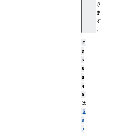
き
ま
す
。
m
e
s
s
a
g
e
は
G
e
o