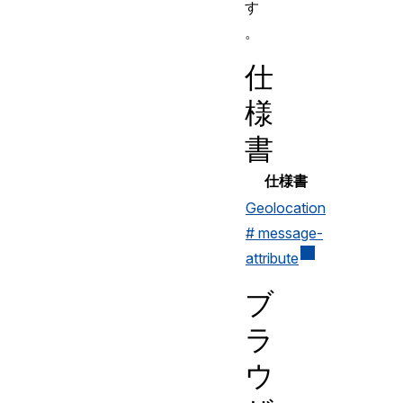
す
。
仕
様
書
仕様書
Geolocation
# message-
attribute
ブ
ラ
ウ