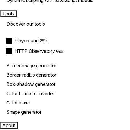
Dynamic scripting with JavaScript module
Tools
Discover our tools
Playground
HTTP Observatory
Border-image generator
Border-radius generator
Box-shadow generator
Color format converter
Color mixer
Shape generator
About