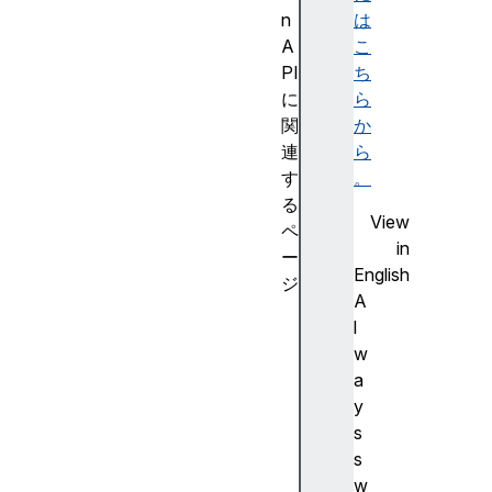
n
は
A
こ
PI
ち
に
ら
関
か
連
ら
す
。
る
View
ペ
in
ー
English
ジ
A
G
l
e
w
o
a
l
y
o
s
c
s
a
w