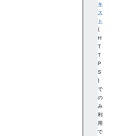
キ
ス
ト
(
H
T
T
P
S
)
で
の
み
利
用
で