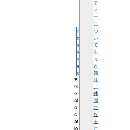
c
テ
o
ィ
d
ー
e
に
m
つ
e
い
s
て
s
も
a
っ
g
と
e
知
り
G
、
e
仲
ol
間
o
に
c
な
at
る
io
に