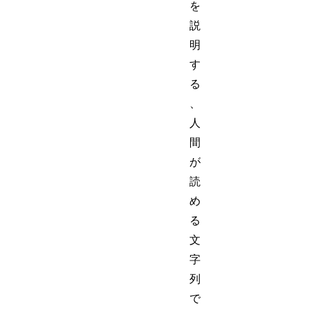
を
説
明
す
る
、
人
間
が
読
め
る
文
字
列
で