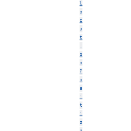
l
o
c
a
t
i
o
n
P
o
s
i
t
i
o
n