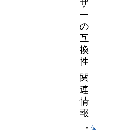
ザ
ー
の
互
換
性
関
連
情
報
位