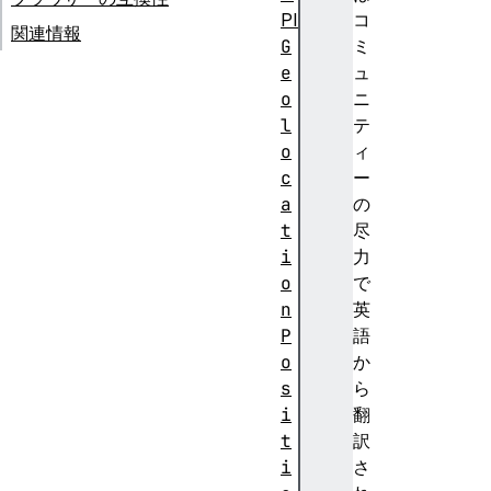
PI
コ
関連情報
G
ミ
e
ュ
o
ニ
l
テ
o
ィ
c
ー
a
の
t
尽
i
力
o
で
n
英
P
語
o
か
s
ら
i
翻
t
訳
i
さ