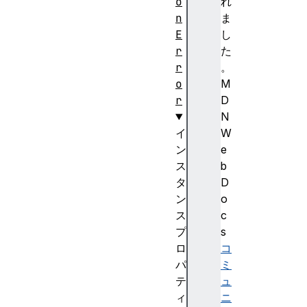
o
れ
n
ま
E
し
r
た
r
。
o
M
r
D
N
イ
W
ン
e
ス
b
タ
D
ン
o
ス
c
プ
s
ロ
コ
パ
ミ
テ
ュ
ィ
ニ