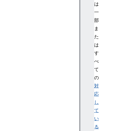
は
一
部
ま
た
は
す
べ
て
の
対
応
し
て
い
る