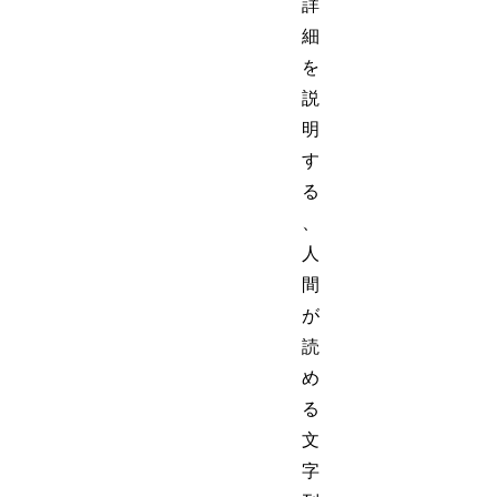
詳
細
を
説
明
す
る
、
人
間
が
読
め
る
文
字