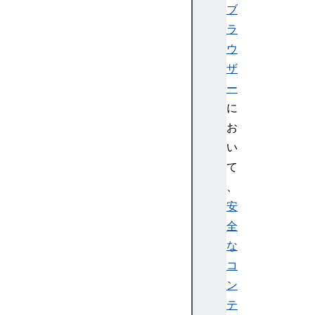
ブ
ラ
ウ
ザ
ー
に
お
い
て
、
安
全
な
コ
ン
テ