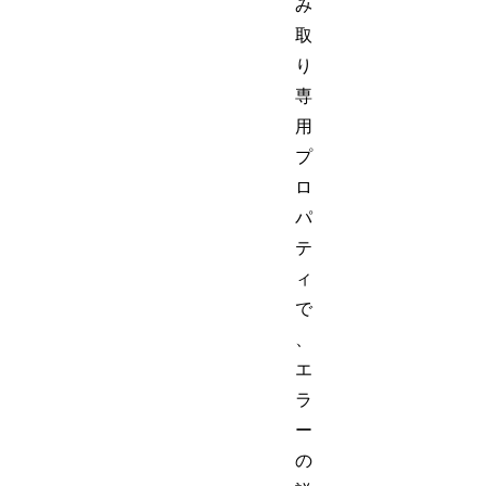
み
取
り
専
用
プ
ロ
パ
テ
ィ
で
、
エ
ラ
ー
の