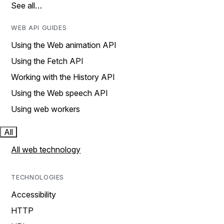
See all…
WEB API GUIDES
Using the Web animation API
Using the Fetch API
Working with the History API
Using the Web speech API
Using web workers
All
All web technology
TECHNOLOGIES
Accessibility
HTTP