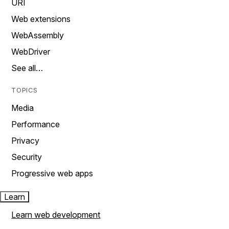
URI
Web extensions
WebAssembly
WebDriver
See all…
TOPICS
Media
Performance
Privacy
Security
Progressive web apps
Learn
Learn web development