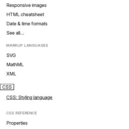
Responsive images
HTML cheatsheet
Date & time formats
See all…
MARKUP LANGUAGES
SVG
MathML
XML
CSS
CSS: Styling language
CSS REFERENCE
Properties