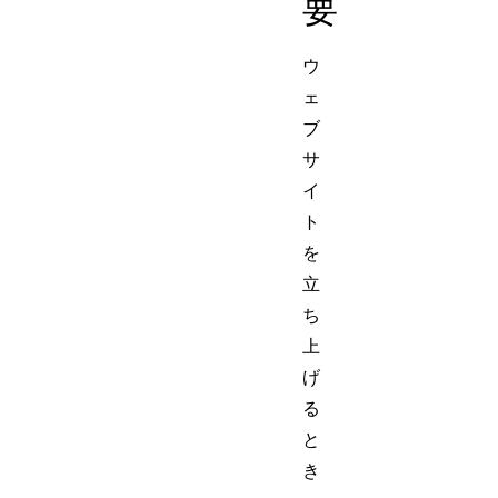
要
ウ
ェ
ブ
サ
イ
ト
を
立
ち
上
げ
る
と
き