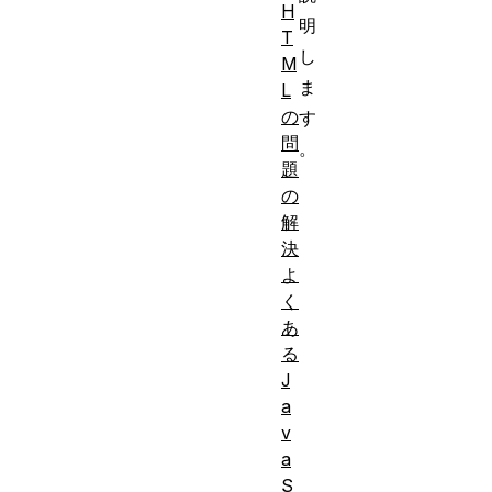
H
明
T
し
M
ま
L
の
す
問
。
題
の
すで
解
に
ど
決
のソ
よ
フト
く
ウェ
あ
アが
る
J
必要
a
か
、
v
ウェ
a
ブペ
S