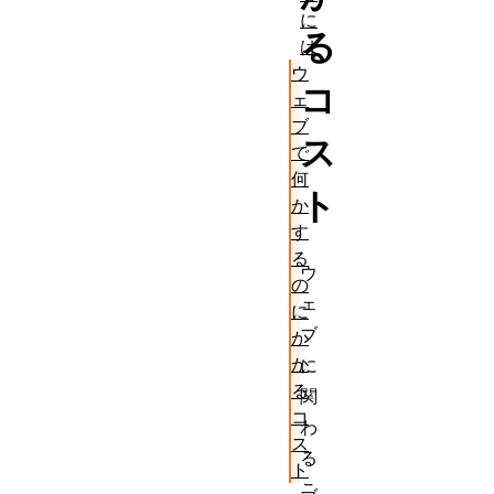
に
る
は
ウ
コ
ェ
ブ
ス
で
何
ト
か
す
る
ウ
の
ェ
に
ブ
か
か
に
る
関
コ
わ
ス
る
ト
こ