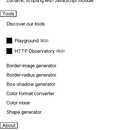
Dynamic scripting with JavaScript module
Tools
Discover our tools
Playground
HTTP Observatory
Border-image generator
Border-radius generator
Box-shadow generator
Color format converter
Color mixer
Shape generator
About