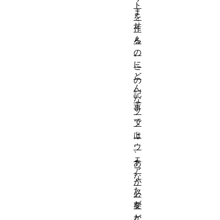
ト
ま
を
せ
作
ん
る
の
。
に
こ
ど
の
ん
記
な
事
ソ
で
フ
ト
は
ウ
、
ェ
あ
ア
な
が
た
必
が
要
か
ど