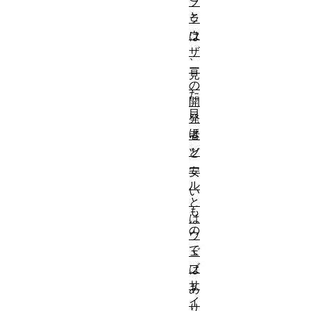
ブ
と
ラ
ウ
は
ザ
、
ー
見
の
た
開
目
発
ほ
者
ツ
ど
ー
安
ル
い
と
も
は
の
ウ
で
ェ
ブ
は
サ
あ
イ
り