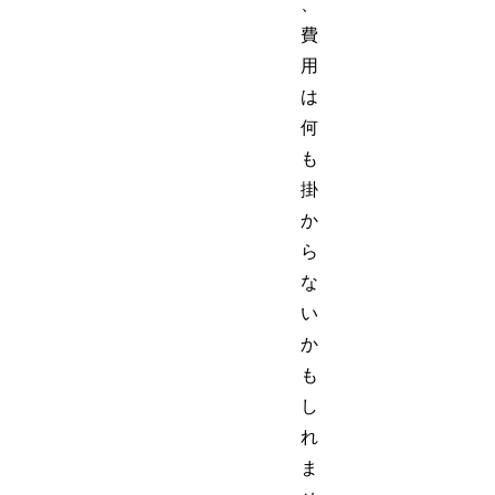
、
費
用
は
何
も
掛
か
ら
な
い
か
も
し
れ
ま