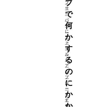
ブ
ブ
サ
で
ー
バ
何
ー
に
か
フ
ァ
す
イ
ル
る
を
ア
の
ッ
プ
に
ロ
ー
か
ド
す
か
る