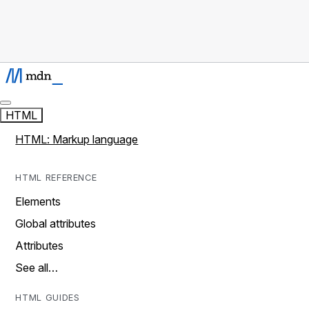
HTML
HTML: Markup language
HTML REFERENCE
Elements
Global attributes
Attributes
See all…
HTML GUIDES