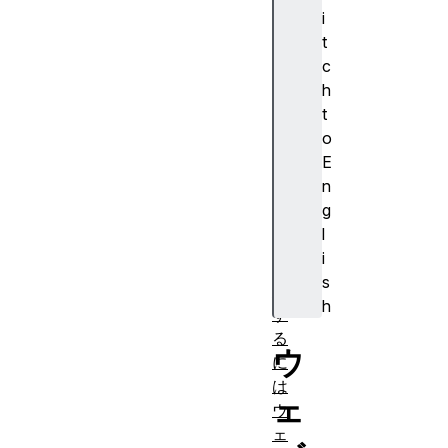
ー
i
カ
t
ル
c
テ
h
ス
t
ト
o
サ
E
ー
n
バ
g
ー
l
を
i
用
s
意
h
す
る
ウ
に
は
ェ
ウ
ェ