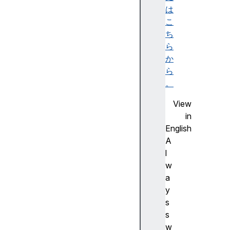
が
は
正
こ
し
ち
く
ら
動
か
作
ら
す
。
る
View
こ
in
と
English
を
A
確
l
認
w
す
a
る
y
に
s
は
s
ロ
w