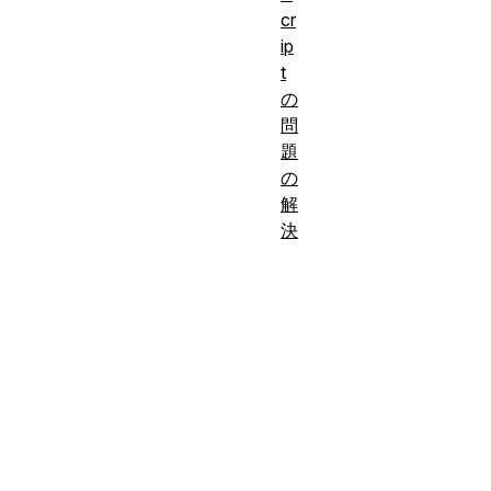
ージ
cr
やウ
ip
t
前
ェブ
の
提
サイ
問
知
トな
題
識:
どの
の
違
解
い
、
決
ドメ
イン
名と
は何
か
を
理解
して
いる