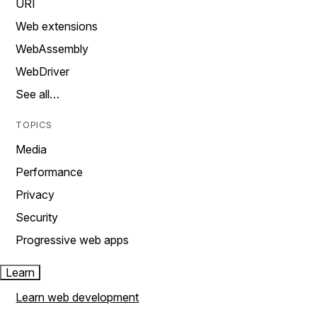
URI
Web extensions
WebAssembly
WebDriver
See all…
TOPICS
Media
Performance
Privacy
Security
Progressive web apps
Learn
Learn web development