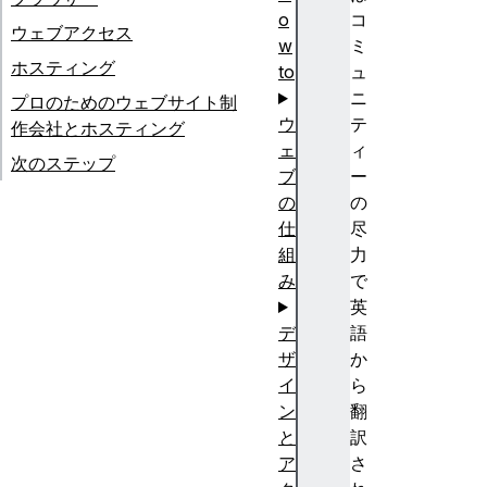
o
コ
ウェブアクセス
w
ミ
ホスティング
to
ュ
ニ
プロのためのウェブサイト制
ウ
テ
作会社とホスティング
ェ
ィ
次のステップ
ブ
ー
の
の
仕
尽
組
力
み
で
英
デ
語
ザ
か
イ
ら
ン
翻
と
訳
ア
さ