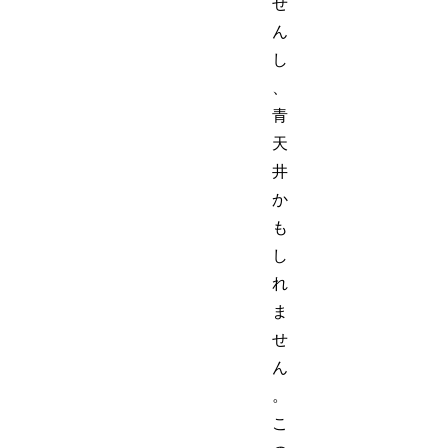
せ
ん
し
、
青
天
井
か
も
し
れ
ま
せ
ん
。
こ