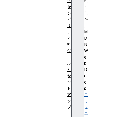
ク
れ
セ
ま
シ
し
ビ
た
リ
。
テ
M
ィ
D
N
ツ
W
ー
e
ル
b
と
D
セ
o
ッ
c
ト
s
ア
コ
ッ
ミ
プ
ュ
Gi
ニ