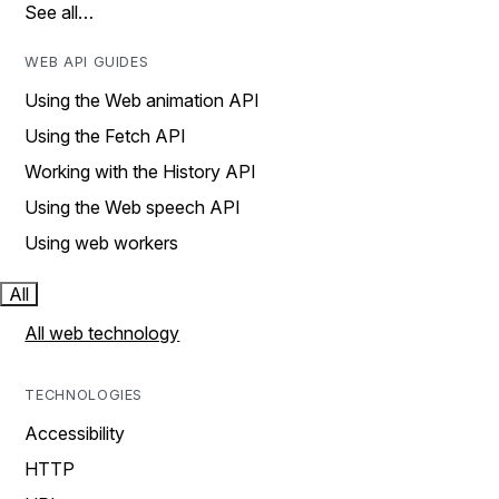
See all…
WEB API GUIDES
Using the Web animation API
Using the Fetch API
Working with the History API
Using the Web speech API
Using web workers
All
All web technology
TECHNOLOGIES
Accessibility
HTTP