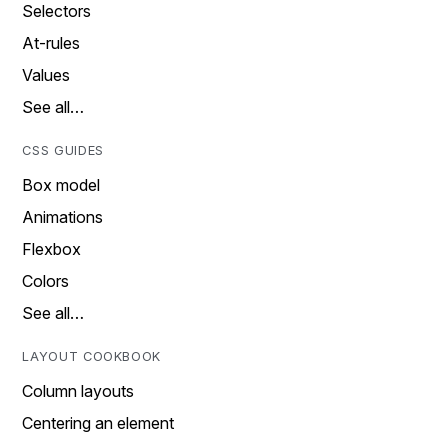
Selectors
At-rules
Values
See all…
CSS GUIDES
Box model
Animations
Flexbox
Colors
See all…
LAYOUT COOKBOOK
Column layouts
Centering an element