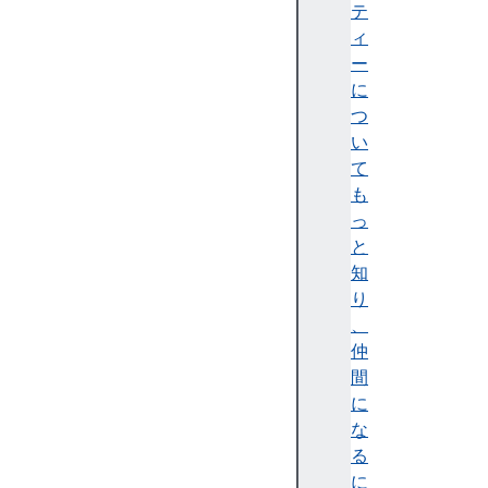
t
テ
H
ィ
u
ー
b
に
P
つ
a
い
g
て
e
も
s
っ
の
と
使
知
い
り
方
、
ウ
仲
ェ
間
ブ
に
サ
な
イ
る
ト
に