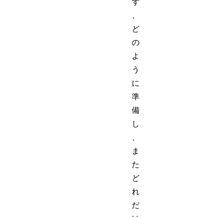
ず
、
ど
の
よ
う
に
準
備
し
、
ま
た
ど
れ
だ