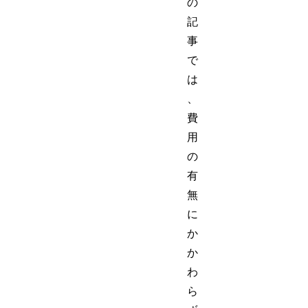
の
記
事
で
は
、
費
用
の
有
無
に
か
か
わ
ら