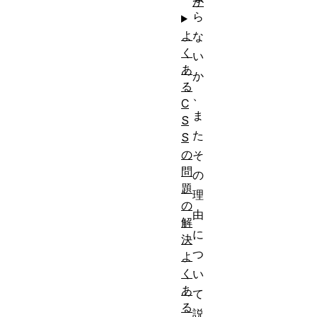
か
ら
よ
な
く
い
あ
か
る
、
C
ま
S
た
S
の
そ
問
の
題
理
の
由
解
に
決
つ
よ
く
い
あ
て
る
説