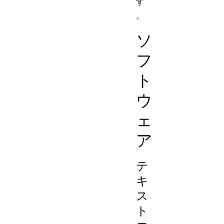
す
。
ソ
フ
ト
ウ
ェ
ア
テ
キ
ス
ト