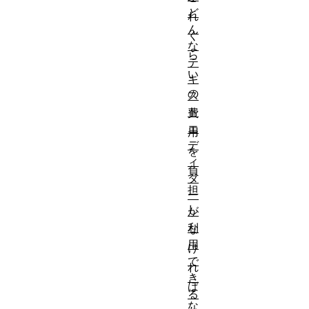
ど
れ
ん
く
な
ら
テ
い
キ
の
ス
ト
費
エ
用
デ
を
ィ
負
タ
担
ー
し
が
利
な
用
け
で
れ
き
ば
る
な