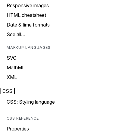
Responsive images
HTML cheatsheet
Date & time formats
See all…
MARKUP LANGUAGES
SVG
MathML
XML
CSS
CSS: Styling language
CSS REFERENCE
Properties