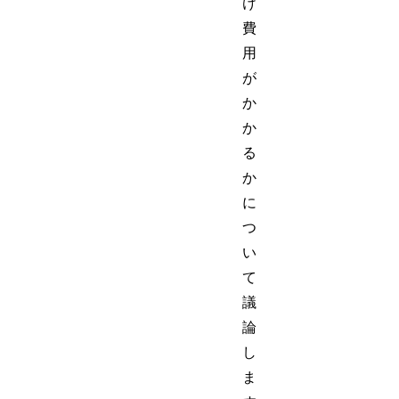
け
費
用
が
か
か
る
か
に
つ
い
て
議
論
し
ま