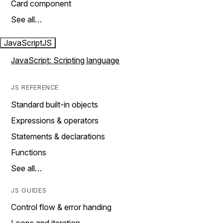
Card component
See all…
JavaScript
JS
JavaScript: Scripting language
JS REFERENCE
Standard built-in objects
Expressions & operators
Statements & declarations
Functions
See all…
JS GUIDES
Control flow & error handing