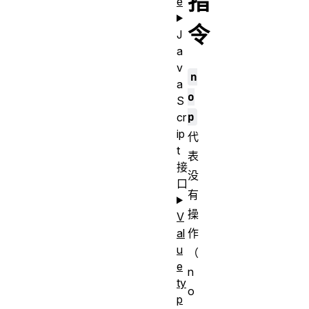
指
e
令
J
a
v
n
a
o
S
p
cr
ip
代
t
表
接
没
口
有
操
V
作
al
u
（
e
n
ty
o
p