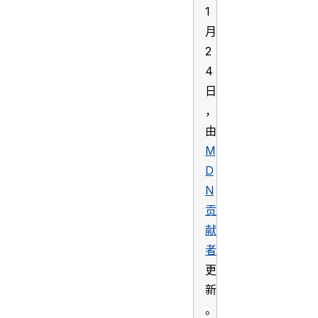
1
月
2
4
日
，
由
M
D
N
贡
献
者
更
新
。