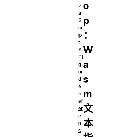
o
v
a
p
S
cr
：
ip
t
W
A
PI
a
g
ui
s
d
e
m
R
ef
文
er
e
本
n
c