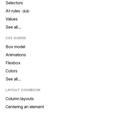
Selectors
At-rules
Values
See all…
CSS GUIDES
Box model
Animations
Flexbox
Colors
See all…
LAYOUT COOKBOOK
Column layouts
Centering an element