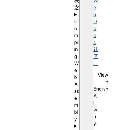
概
W
念
e
b
C
D
o
o
m
c
pil
s
in
社
g
区
W
。
e
View
b
in
A
English
ss
A
e
l
m
w
bl
a
y
y