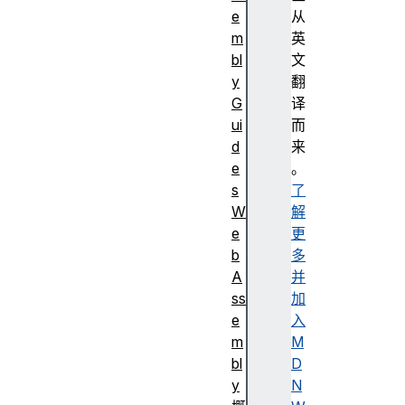
e
从
m
英
bl
文
y
翻
G
译
ui
而
d
来
e
。
s
了
W
解
e
更
b
多
A
并
ss
加
e
入
m
M
bl
D
y
N