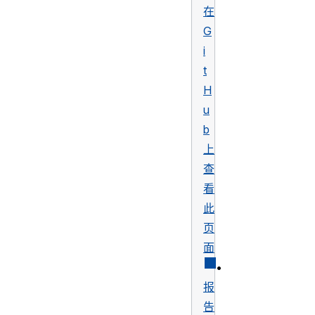
在
G
i
t
H
u
b
上
查
看
此
页
面
•
报
告