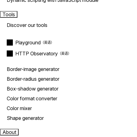
Dynamic scripting with JavaScript module
Tools
Discover our tools
Playground
HTTP Observatory
Border-image generator
Border-radius generator
Box-shadow generator
Color format converter
Color mixer
Shape generator
About