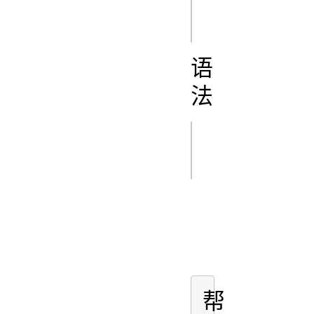
  result.instance.exports.do_nothing();

语
法
wat
二进制
指令
操作码
nop
0x01
帮