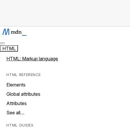
HTML
HTML: Markup language
HTML REFERENCE
Elements
Global attributes
Attributes
See all…
HTML GUIDES