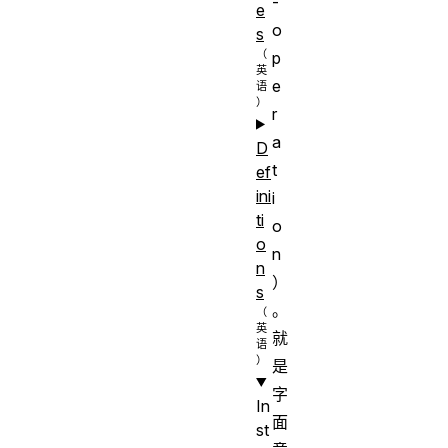
-
e
o
s
p
e
r
a
D
t
ef
ini
i
ti
o
o
n
n
）
s
。
就
是
字
In
面
st