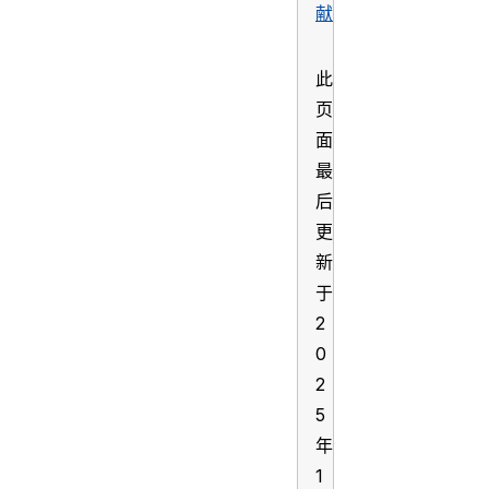
献
此
页
面
最
后
更
新
于
2
0
2
5
年
1