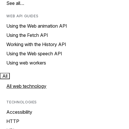
See all…
WEB API GUIDES
Using the Web animation API
Using the Fetch API
Working with the History API
Using the Web speech API
Using web workers
All
All web technology
TECHNOLOGIES
Accessibility
HTTP