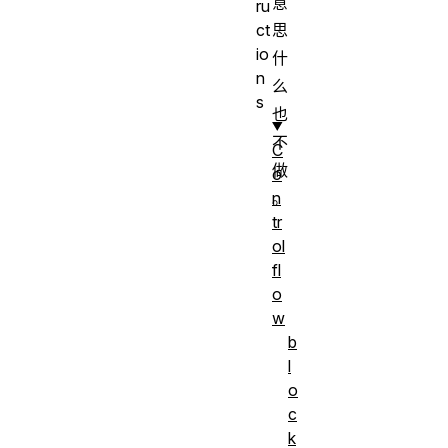
意
ru
思
ct
io
什
n
么
s
也
不
C
做
o
。
n
tr
ol
fl
o
w
b
l
o
c
k