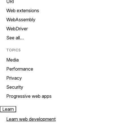
URI
Web extensions
WebAssembly
WebDriver
See all…
TOPICS
Media
Performance
Privacy
Security
Progressive web apps
Learn
Learn web development