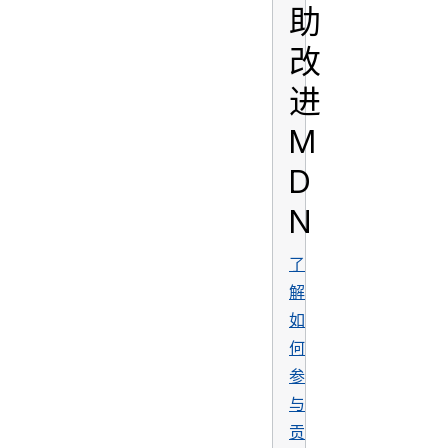
助
改
进
M
D
N
了
解
如
何
参
与
贡