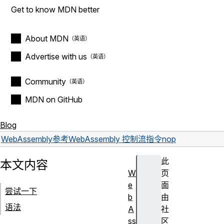
Get to know MDN better
About MDN
Advertise with us
Community
MDN on GitHub
Blog
WebAssembly
参考
WebAssembly 控制流指令
nop
此
本文内容
W
页
e
面
尝试一下
b
由
语法
A
社
ss
区