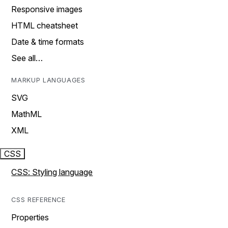
Responsive images
HTML cheatsheet
Date & time formats
See all…
MARKUP LANGUAGES
SVG
MathML
XML
CSS
CSS: Styling language
CSS REFERENCE
Properties