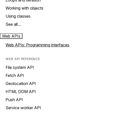
Loops and iteration
Working with objects
Using classes
See all…
Web APIs
Web APIs: Programming interfaces
WEB API REFERENCE
File system API
Fetch API
Geolocation API
HTML DOM API
Push API
Service worker API