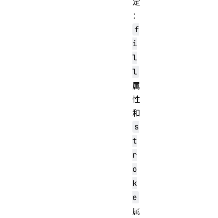
定
：
f
i
l
l
属
性
和
s
t
r
o
k
e
属