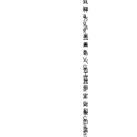
G
几
im
种
a
方
g
法
e
来
元
着
素
S
色
V
（
G
包
工
括
具
指
S
定
V
G
对
和
象
C
的
S
属
S