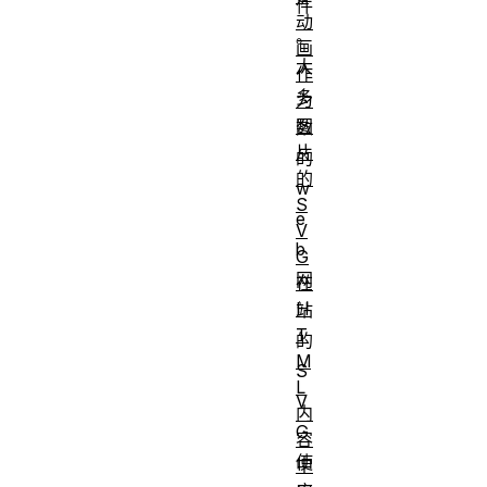
件
动
。
画
大
作
多
为
图
数
片
的
的
w
S
e
V
b
G
网
在
H
站
T
的
M
S
L
V
内
G
容
使
中