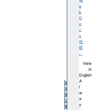
引
W
言
e
入
b
门
D
坐
o
标
c
定
s
位
社
基
区
本
。
形
View
状
in
路
English
径
A
填
l
充
w
和
a
边
y
框