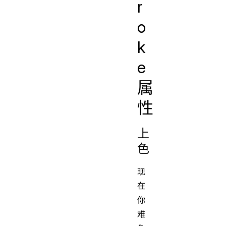
r
o
k
e
属
性
上
色
现
在
你
难