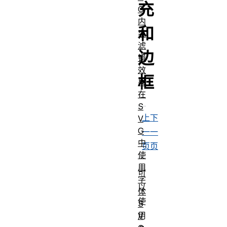
充
G
内
和
容
滤
边
镜
效
框
果
在
S
上
下
V
G
一
一
中
页
页
使
用
可
字
以
体
使
S
用
V