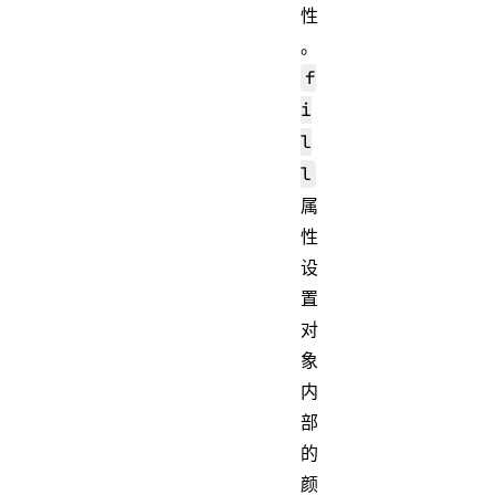
性
。
f
i
l
l
属
性
设
置
对
象
内
部
的
颜