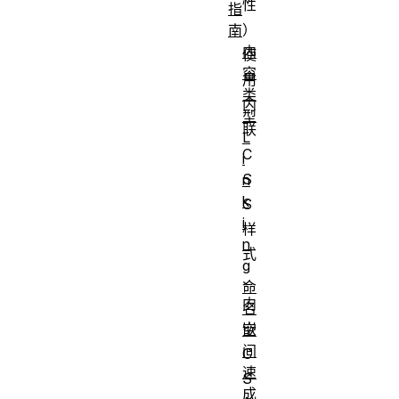
性
指
）
南
内
使
容
用
类
内
型
联
L
C
i
S
n
k
S
i
样
n
式
g
、
命
内
名
嵌
空
间
C
速
S
成