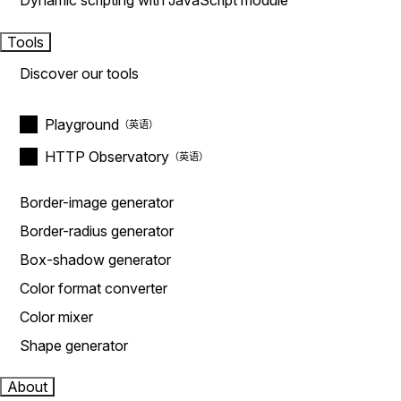
Dynamic scripting with JavaScript module
Tools
Discover our tools
Playground
HTTP Observatory
Border-image generator
Border-radius generator
Box-shadow generator
Color format converter
Color mixer
Shape generator
About