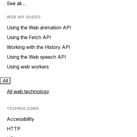
See all…
WEB API GUIDES
Using the Web animation API
Using the Fetch API
Working with the History API
Using the Web speech API
Using web workers
All
All web technology
TECHNOLOGIES
Accessibility
HTTP