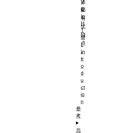
法
V
G
都
In
有
H
优
T
缺
M
点
L
。
In
tr
o
d
u
ct
io
n
参
考
元