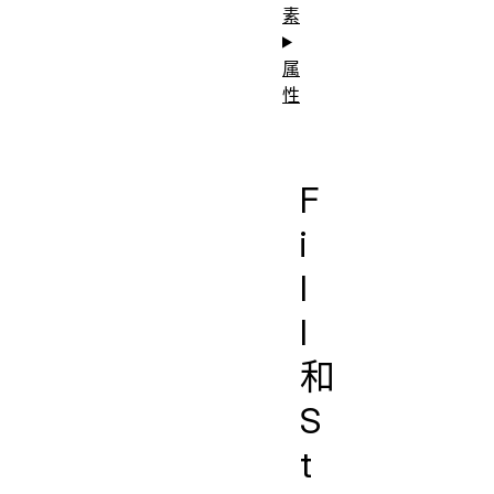
素
属
性
F
i
l
l
和
S
t