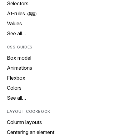
Selectors
At-rules
Values
See all…
CSS GUIDES
Box model
Animations
Flexbox
Colors
See all…
LAYOUT COOKBOOK
Column layouts
Centering an element