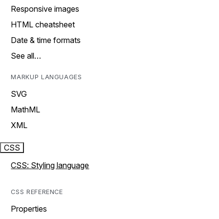
Responsive images
HTML cheatsheet
Date & time formats
See all…
MARKUP LANGUAGES
SVG
MathML
XML
CSS
CSS: Styling language
CSS REFERENCE
Properties