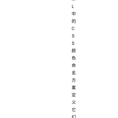
L
中
的
C
S
S
颜
色
命
名
方
案
定
义
它
们