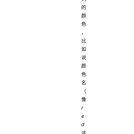
的
颜
色
，
比
如
说
颜
色
名
（
像
r
e
d
这