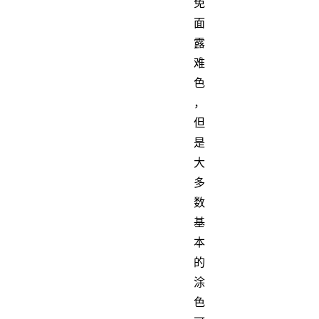
免
面
露
难
色
，
但
是
大
多
数
基
本
的
涂
色