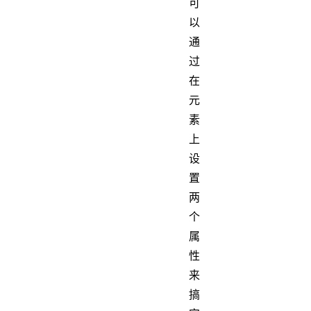
可
以
通
过
在
元
素
上
设
置
两
个
属
性
来
搞