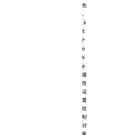
色
，
s
t
r
o
k
e
属
性
设
置
绘
制
对
象