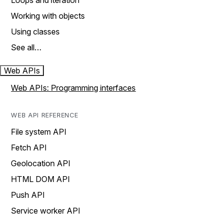
Loops and iteration
Working with objects
Using classes
See all…
Web APIs
Web APIs: Programming interfaces
WEB API REFERENCE
File system API
Fetch API
Geolocation API
HTML DOM API
Push API
Service worker API