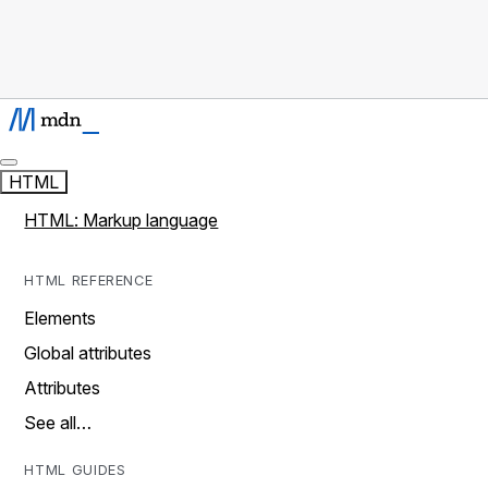
HTML
HTML: Markup language
HTML REFERENCE
Elements
Global attributes
Attributes
See all…
HTML GUIDES