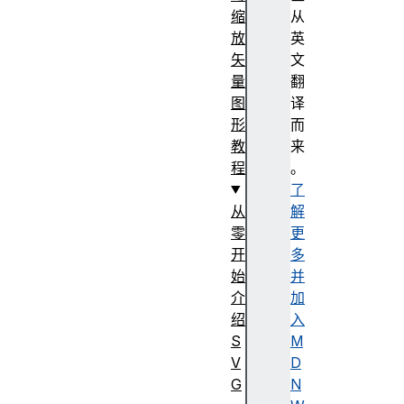
缩
从
放
英
矢
文
量
翻
图
译
形
而
教
来
程
。
了
从
解
零
更
开
多
始
并
介
加
绍
入
S
M
V
D
G
N