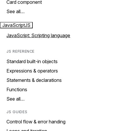
Card component
See all…
JavaScript
JS
JavaScript: Scripting language
JS REFERENCE
Standard built-in objects
Expressions & operators
Statements & declarations
Functions
See all…
JS GUIDES
Control flow & error handing