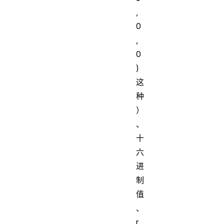
,
0
,
0
)
这
种
）
、
十
六
进
制
值
、
r