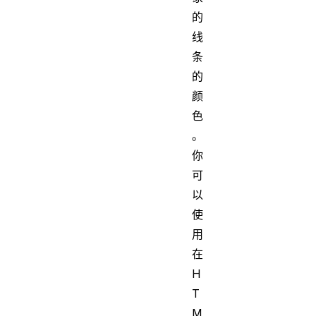
的
线
条
的
颜
色
。
你
可
以
使
用
在
H
T
M