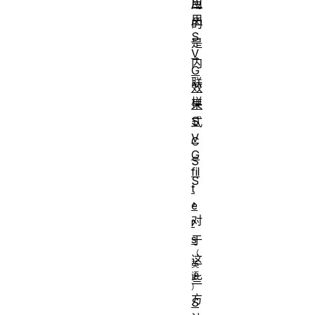
应
用
用
的
S
是
V
内
G
联
效
样
果
S
式
V
C
G
S
fil
S
t
，
e
对
r
s
于
这
些
方
S