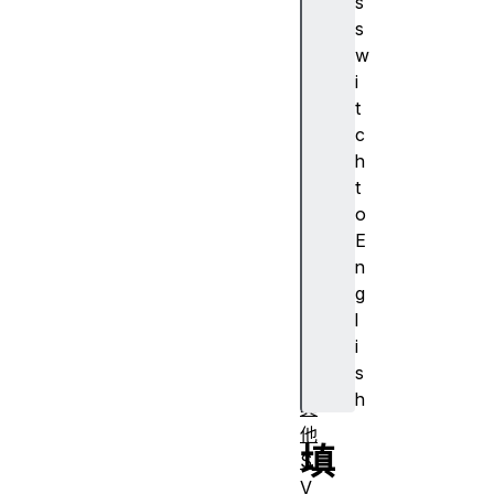
s
渐
s
变
w
图
i
案
t
文
c
本
h
基
t
础
o
变
E
形
n
剪
g
切
l
和
i
遮
s
罩
h
其
他
填
S
V