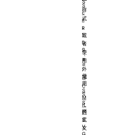
S
S
样
c
式
ri
，
p
ti
或
n
者
g
使
用
外
使
部
用
C
S
S
M
S
IL
样
的
S
式
V
文
G