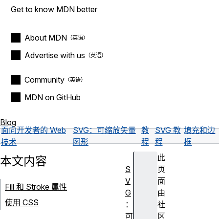
Get to know MDN better
About MDN
Advertise with us
Community
MDN on GitHub
Blog
面向开发者的 Web
SVG：可缩放矢量
教
SVG 教
填充和边
技术
图形
程
程
框
此
本文内容
S
页
V
面
Fill 和 Stroke 属性
G
由
使用 CSS
：
社
可
区