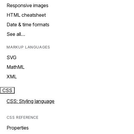
Responsive images
HTML cheatsheet
Date & time formats
See all…
MARKUP LANGUAGES
SVG
MathML
XML
CSS
CSS: Styling language
CSS REFERENCE
Properties