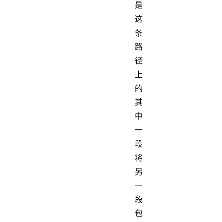
是
这
条
路
径
上
的
其
中
一
段
将
另
一
段
包