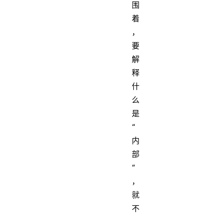
围
着
，
要
解
释
什
么
是
“
内
部
”
，
就
不