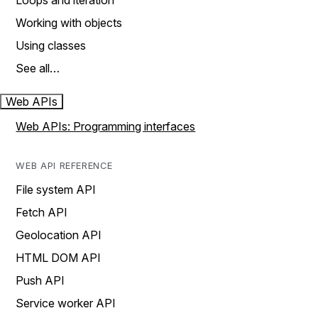
Loops and iteration
Working with objects
Using classes
See all…
Web APIs
Web APIs: Programming interfaces
WEB API REFERENCE
File system API
Fetch API
Geolocation API
HTML DOM API
Push API
Service worker API