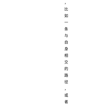
，
比
如
一
条
与
自
身
相
交
的
路
径
，
或
者