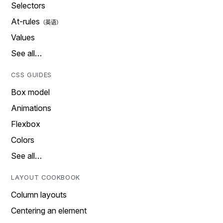
Selectors
At-rules
Values
See all…
CSS GUIDES
Box model
Animations
Flexbox
Colors
See all…
LAYOUT COOKBOOK
Column layouts
Centering an element