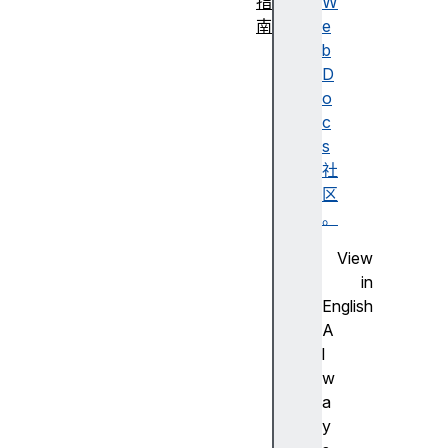
指
W
南
e
内
b
容
D
类
o
型
c
L
s
i
社
n
区
k
。
i
View
n
in
g
English
命
A
名
l
空
w
间
a
速
y
成