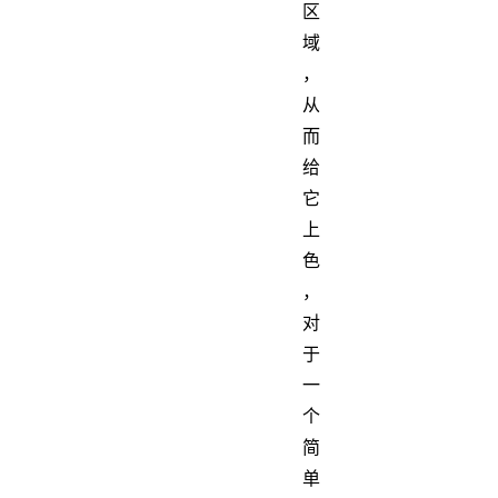
区
域
，
从
而
给
它
上
色
，
对
于
一
个
简
单