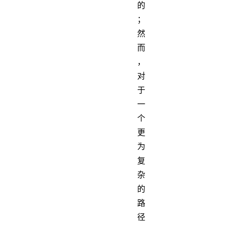
的
；
然
而
，
对
于
一
个
更
为
复
杂
的
路
径