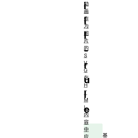
i
动
画
l
作
为
l
图
片
-
的
S
r
V
G
u
在
H
l
T
M
e
L
内
容
中
基
应