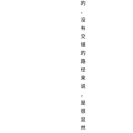
的
、
没
有
交
错
的
路
径
来
说
，
是
很
显
然