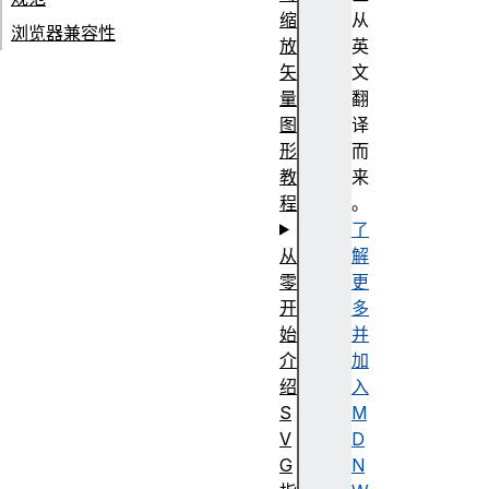
缩
从
浏览器兼容性
放
英
矢
文
量
翻
图
译
形
而
教
来
程
。
了
从
解
零
更
开
多
始
并
介
加
绍
入
S
M
V
D
G
N