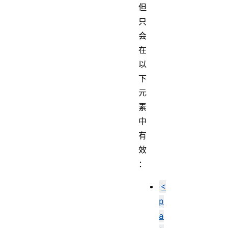
但
只
会
在
以
下
元
素
中
有
效
：
<
p
a