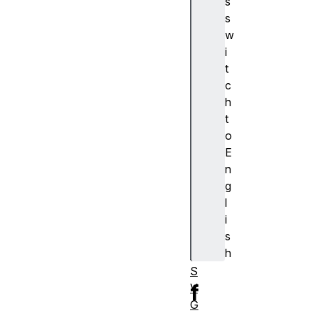
s
S
s
c
w
ri
i
p
t
ti
c
n
h
g
t
o
E
n
使
g
用
l
S
i
M
s
IL
h
的
S
f
V
G