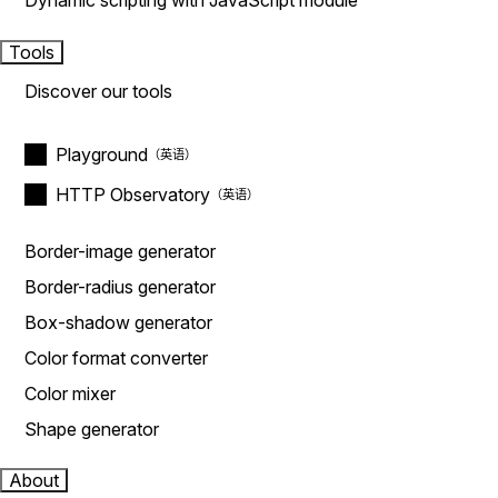
Dynamic scripting with JavaScript module
Tools
Discover our tools
Playground
HTTP Observatory
Border-image generator
Border-radius generator
Box-shadow generator
Color format converter
Color mixer
Shape generator
About