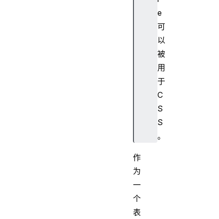
e
可
以
被
用
于
C
S
S
。
作
为
一
个
表