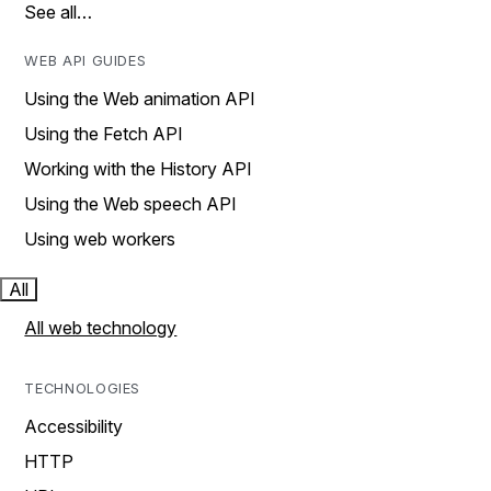
See all…
WEB API GUIDES
Using the Web animation API
Using the Fetch API
Working with the History API
Using the Web speech API
Using web workers
All
All web technology
TECHNOLOGIES
Accessibility
HTTP