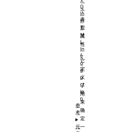
一
G
个
In
表
H
T
现
M
属
L
性
In
，
tr
它
o
定
d
u
义
ct
了
io
用
n
来
参
确
考
定
元
一