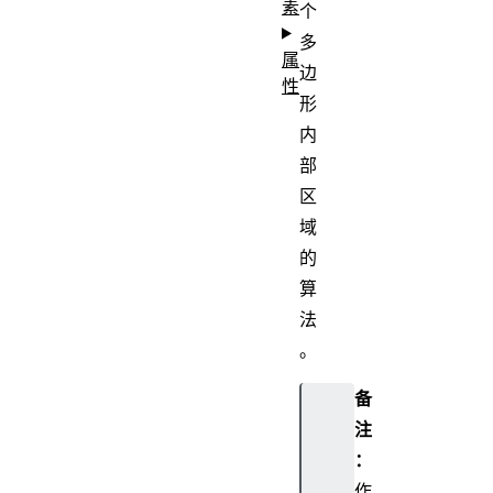
素
个
多
属
边
性
形
内
部
区
域
的
算
法
。
备
注
：
作