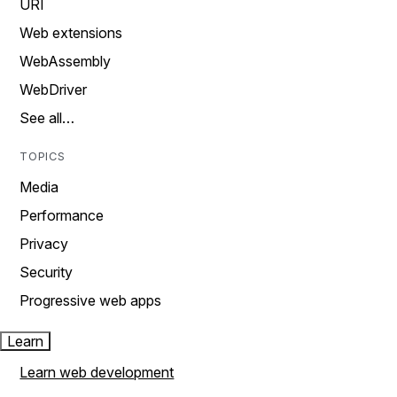
URI
Web extensions
WebAssembly
WebDriver
See all…
TOPICS
Media
Performance
Privacy
Security
Progressive web apps
Learn
Learn web development