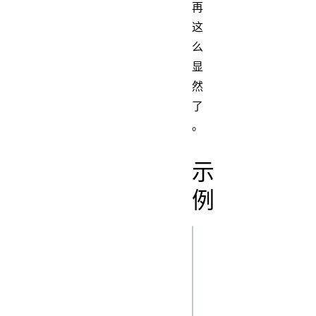
再
这
么
显
然
了
。
示
例
html,

body,

svg {
