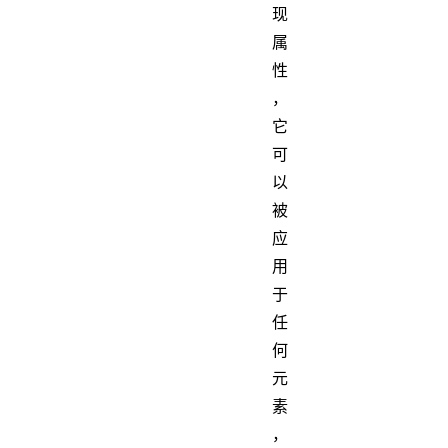
现
属
性
，
它
可
以
被
应
用
于
任
何
元
素
，