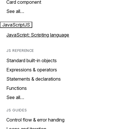
Card component
See all…
JavaScript
JS
JavaScript: Scripting language
JS REFERENCE
Standard built-in objects
Expressions & operators
Statements & declarations
Functions
See all…
JS GUIDES
Control flow & error handing