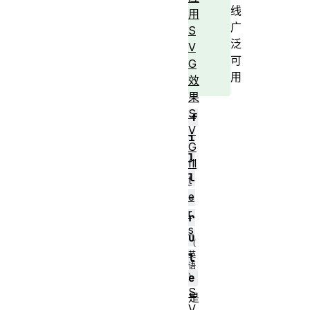
线
用
广
S
泛
V
可
G
用
效
果
S
f
V
i
G
l
fil
l
t
e
-
r
r
s
u
l
e
S
是
V