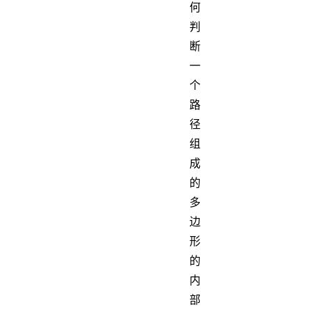
何
判
断
一
个
路
径
组
成
的
多
边
形
的
内
部