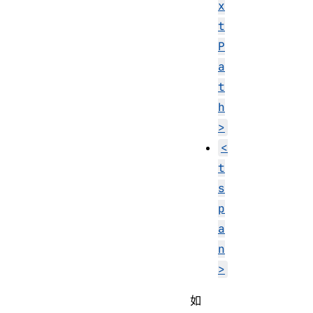
x
t
P
a
t
h
>
<
t
s
p
a
n
>
如