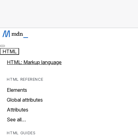
HTML
HTML: Markup language
HTML REFERENCE
Elements
Global attributes
Attributes
See all…
HTML GUIDES