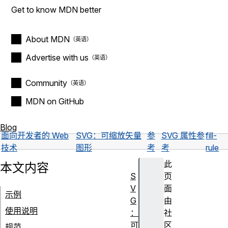
Get to know MDN better
About MDN
Advertise with us
Community
MDN on GitHub
Blog
面向开发者的 Web
SVG：可缩放矢量
参
SVG 属性参
fill-
技术
图形
考
考
rule
此
本文内容
S
页
V
面
示例
G
由
使用说明
：
社
可
区
规范