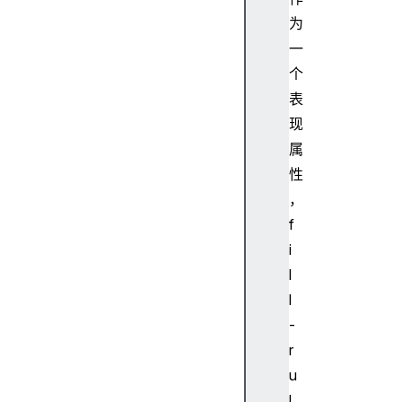
为
一
个
表
现
属
性
，
f
i
l
l
-
r
u
l