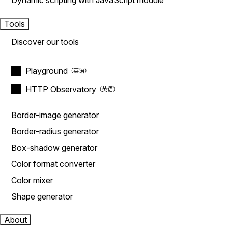
Dynamic scripting with JavaScript module
Tools
Discover our tools
Playground
HTTP Observatory
Border-image generator
Border-radius generator
Box-shadow generator
Color format converter
Color mixer
Shape generator
About