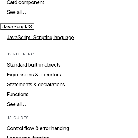
Card component
See all…
JavaScript
JS
JavaScript: Scripting language
JS REFERENCE
Standard built-in objects
Expressions & operators
Statements & declarations
Functions
See all…
JS GUIDES
Control flow & error handing