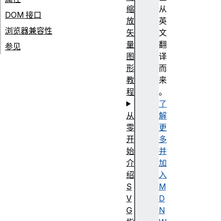
缩
从
DOM 接口
放
英
浏览器兼容性
矢
文
量
翻
参见
图
译
形
而
教
来
程
。
了
从
解
零
更
开
多
始
并
介
加
绍
入
S
M
V
D
G
N