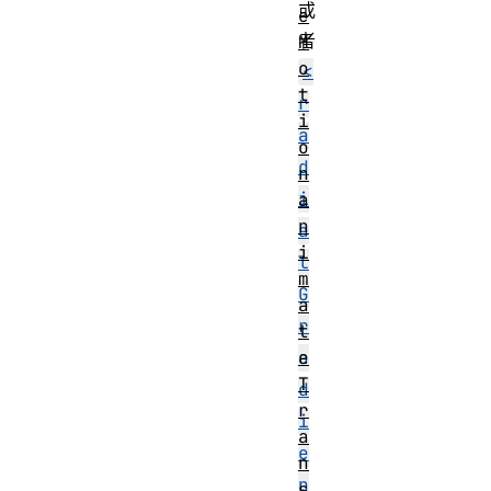
或
e
者
M
o
<
t
r
i
a
o
d
n
i
a
n
a
i
l
m
G
a
r
t
e
a
T
d
r
i
a
e
n
n
s