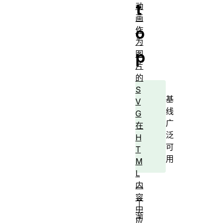
t
动
画
o
作
为
p
图
片
的
S
基
V
线
G
广
在
泛
H
可
T
用
M
L
内
一
容
个
中
渐
应