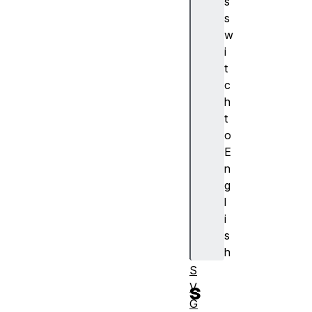
s
S
s
c
w
ri
i
p
t
ti
c
n
h
g
t
o
E
n
使
g
用
l
S
i
M
s
IL
h
的
S
s
V
G