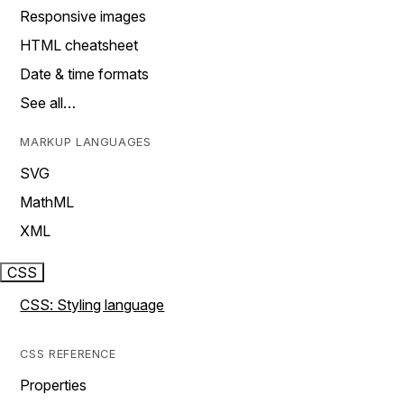
Responsive images
HTML cheatsheet
Date & time formats
See all…
MARKUP LANGUAGES
SVG
MathML
XML
CSS
CSS: Styling language
CSS REFERENCE
Properties