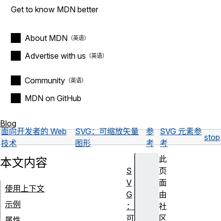
Get to know MDN better
About MDN
Advertise with us
Community
MDN on GitHub
Blog
面向开发者的 Web
SVG：可缩放矢量
参
SVG 元素参
stop
技术
图形
考
考
此
本文内容
S
页
V
面
使用上下文
G
由
示例
：
社
可
区
属性