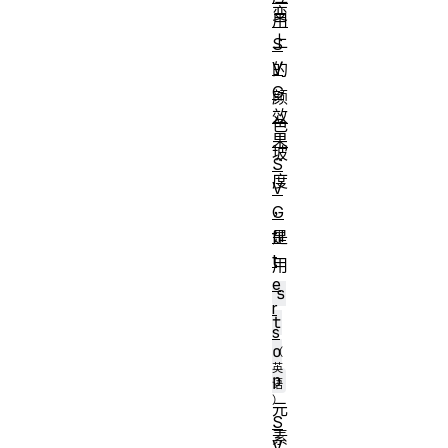
变
用
上
S
V
的
G
颜
效
色
果
坡
S
度
V
，
G
fil
是
t
用
e
s
r
t
s
o
p
元
S
素
V