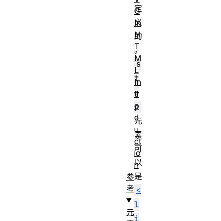
定
G
义
In
H
的
T
。
M
s
L
t
In
o
tr
o
p
d
元
u
素
ct
可
io
以
n
是
参
考
<
l
元
i