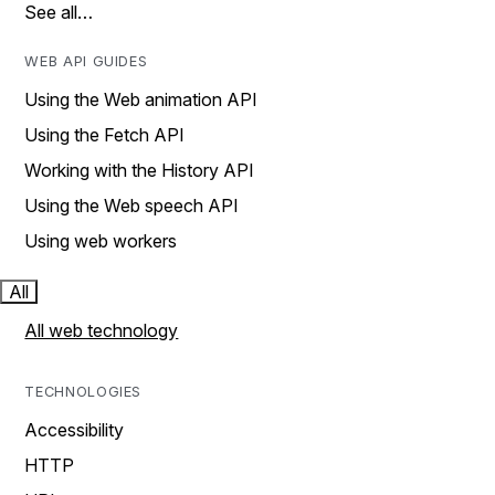
See all…
WEB API GUIDES
Using the Web animation API
Using the Fetch API
Working with the History API
Using the Web speech API
Using web workers
All
All web technology
TECHNOLOGIES
Accessibility
HTTP