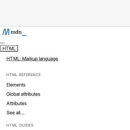
HTML
HTML: Markup language
HTML REFERENCE
Elements
Global attributes
Attributes
See all…
HTML GUIDES