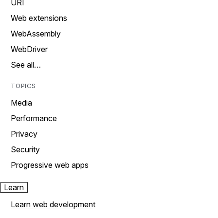
URI
Web extensions
WebAssembly
WebDriver
See all…
TOPICS
Media
Performance
Privacy
Security
Progressive web apps
Learn
Learn web development