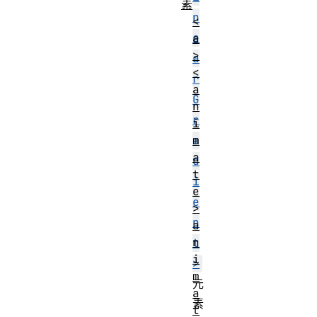
素
n
<
e
a
>
a
<
r
a
G
n
r
i
m
a
a
d
t
i
e
e
>
n
a
n
t
i
>
m
元
a
素
t