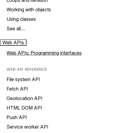
Loops and iteration
Working with objects
Using classes
See all…
Web APIs
Web APIs: Programming interfaces
WEB API REFERENCE
File system API
Fetch API
Geolocation API
HTML DOM API
Push API
Service worker API