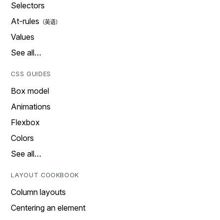
Selectors
At-rules
Values
See all…
CSS GUIDES
Box model
Animations
Flexbox
Colors
See all…
LAYOUT COOKBOOK
Column layouts
Centering an element