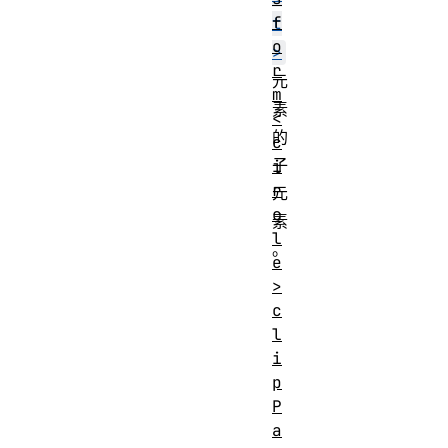
f
t
o
>
r
元
m
素
<
的
c
子
i
r
元
c
素
l
。
e
>
c
l
i
p
P
a