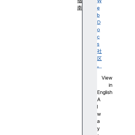
指
W
南
e
内
b
容
D
类
o
型
c
L
s
i
社
n
区
k
。
i
View
n
in
g
English
命
A
名
l
空
w
间
a
速
y
成