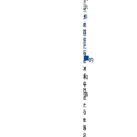
>
示
<
o
f
e
r
M
d
e
e
r
r
g
的
e
>
X
f
和
e
Y
M
值
e
，
r
“
g
e
t
N
a
o