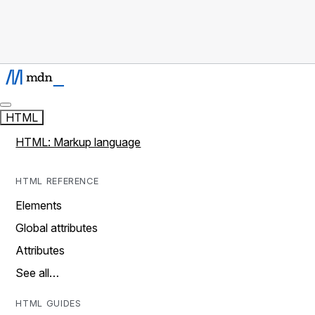
HTML
HTML: Markup language
HTML REFERENCE
Elements
Global attributes
Attributes
See all…
HTML GUIDES