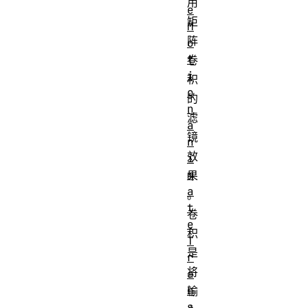
用
e
矩
M
阵
o
t
卷
i
积
o
的
n
滤
a
镜
n
效
i
m
果
a
。
t
卷
e
积
T
是
r
将
a
n
输
s