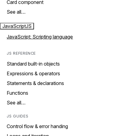
Card component
See all…
JavaScript
JS
JavaScript: Scripting language
JS REFERENCE
Standard built-in objects
Expressions & operators
Statements & declarations
Functions
See all…
JS GUIDES
Control flow & error handing