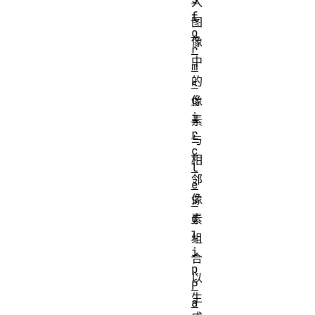
入
f
图
o
像
r
中
m
的
<
c
像
i
素
r
与
c
相
l
邻
e
像
>
c
素
l
组
i
合
p
以
P
生
a