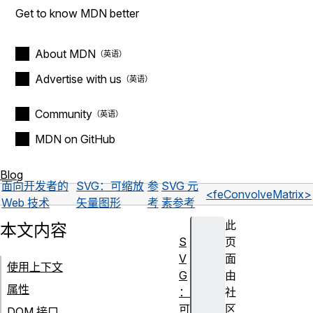
Get to know MDN better
About MDN
Advertise with us
Community
MDN on GitHub
Blog
面向开发者的
SVG：可缩放
参
SVG 元
<feConvolveMatrix>
Web 技术
矢量图形
考
素参考
此
本文内容
S
页
V
面
使用上下文
G
由
属性
：
社
可
区
DOM 接口