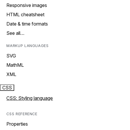
Responsive images
HTML cheatsheet
Date & time formats
See all…
MARKUP LANGUAGES
SVG
MathML
XML
CSS
CSS: Styling language
CSS REFERENCE
Properties