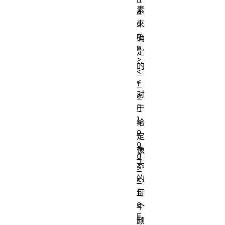
素
a
d
来
o
确
w
定
>
的
<
。
f
对
e
F
于
l
给
o
定
o
像
d
素
>
的
<
f
每
e
个
F
颜