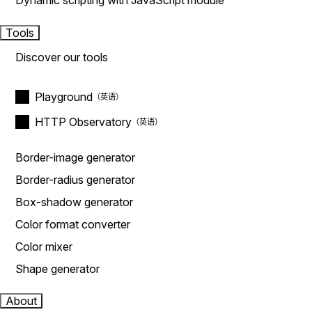
Dynamic scripting with JavaScript module
Tools
Discover our tools
Playground
HTTP Observatory
Border-image generator
Border-radius generator
Box-shadow generator
Color format converter
Color mixer
Shape generator
About