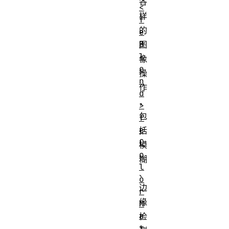
各
<
样
f
的
e
B
图
l
像
e
操
n
作
d
，
>
包
f
e
括
C
模
o
糊
l
、
o
边
r
缘
M
a
检
t