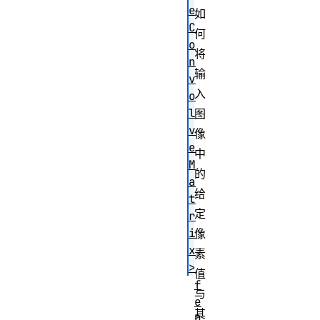
e
如
C
何
o
将
n
输
v
入
o
l
图
v
像
e
中
M
的
a
给
t
定
r
i
像
x
素
>
值
f
与
e
其
D