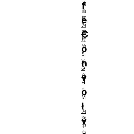
f
动
画
e
作
为
C
图
片
o
的
S
n
V
G
v
在
H
o
T
M
l
L
内
v
容
中
应