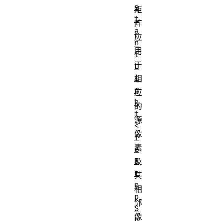
s
矩
t
阵
a
应
n
用
t
于
L
i
相
g
应
h
的
t
源
<
像
f
素
e
D
及
r
其
o
相
p
邻
S
像
h