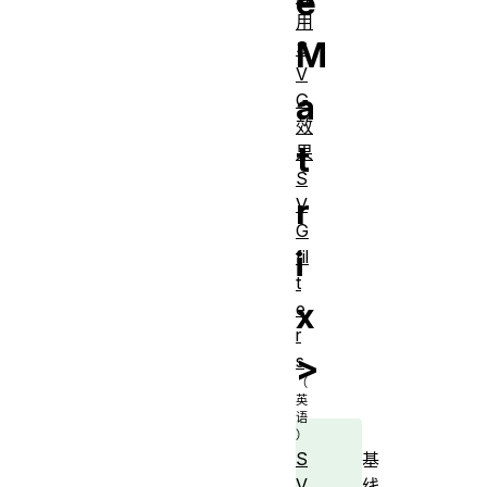
e
用
M
S
V
a
G
效
t
果
S
r
V
G
i
fil
t
x
e
r
>
s
S
基
V
线