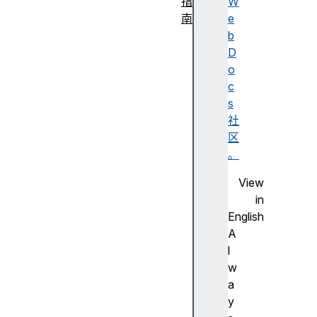
指
W
南
e
内
b
容
D
类
o
型
c
L
s
i
社
n
区
k
。
i
View
n
in
g
English
命
A
名
l
空
w
间
a
速
y
成