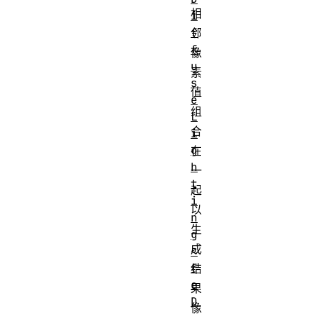
相
i
f
邻
f
像
u
素
s
值
e
组
L
合
i
g
在
h
一
t
起
i
以
n
生
g
成
<
f
结
e
果
D
像