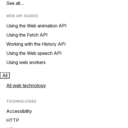
See all…
WEB API GUIDES
Using the Web animation API
Using the Fetch API
Working with the History API
Using the Web speech API
Using web workers
All
All web technology
TECHNOLOGIES
Accessibility
HTTP