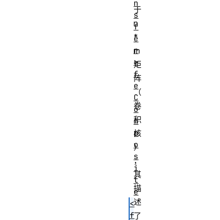
n
于
s
n
f
*
e
r
m
>
矩
f
阵
e
（
C
卷
o
积
m
p
核
o
）
s
，
i
其
t
描
e
述
<
f
了