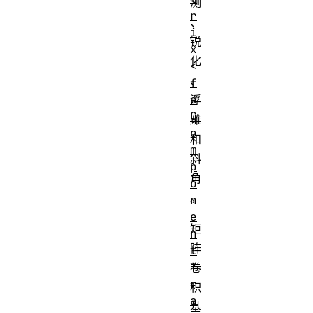
测
r
、
i
锐
x
化
<
、
f
e
浮
C
雕
o
和
m
斜
p
角
o
。
n
e
矩
n
阵
t
T
卷
r
积
a
基