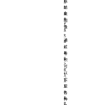
成
t
h
结
d
果
e
图
f
像
s
。
<
通
d
e
过
s
卷
c
积
>
可
e
以
l
实
l
i
现
p
各
s
种
e