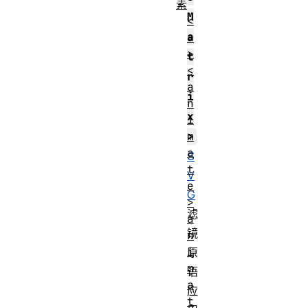
素
M
<
a
a
>
t
<
r
a
i
n
x
i
m
>
a
S
t
V
e
G
>
滤
a
镜
n
i
原
m
语
a
应
t