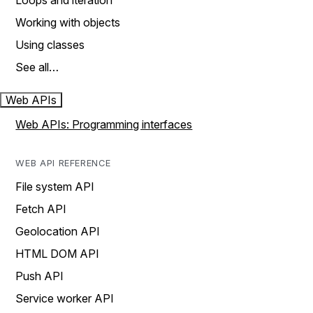
Loops and iteration
Working with objects
Using classes
See all…
Web APIs
Web APIs: Programming interfaces
WEB API REFERENCE
File system API
Fetch API
Geolocation API
HTML DOM API
Push API
Service worker API