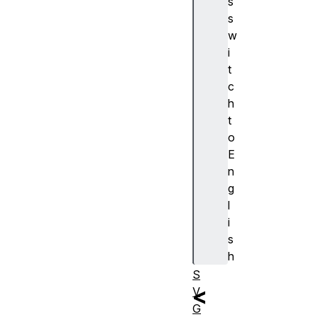
s
S
s
c
w
ri
i
p
t
ti
c
n
h
g
t
o
E
n
使
g
用
l
S
i
M
s
IL
h
的
S
<
V
G