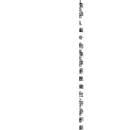
i
素
s
值
p
。
l
a
每
c
个
e
结
m
果
e
像
n
素
t
M
是
a
通
p
过
>
将
f
卷
e
积
D
i
核