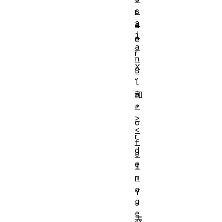
s
r
s
d
i
e
a
r
n
X
B
”
l
u
和
r
“
>
o
<
r
f
d
e
e
I
m
r
a
Y
g
”
e
表