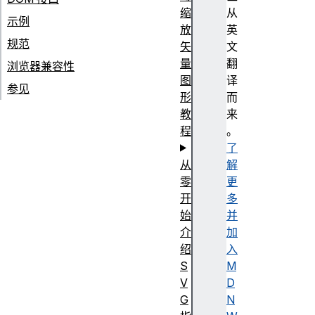
缩
从
示例
放
英
规范
矢
文
量
翻
浏览器兼容性
图
译
参见
形
而
教
来
程
。
了
从
解
零
更
开
多
始
并
介
加
绍
入
S
M
V
D
G
N