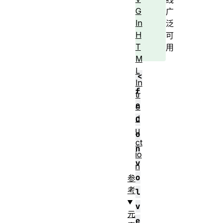
G
广
In
泛
H
可
T
用
M
L
<
In
f
tr
e
o
d
C
u
o
ct
n
io
v
n
o
参
考
l
v
元
e