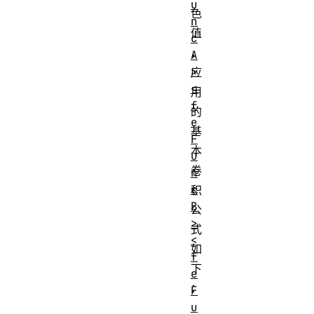
u
色
n
值
c
，
A
>
应
<
用
f
的
e
基
F
本
u
卷
n
c
积
B
公
>
式
<
如
f
下
e
：
F
u