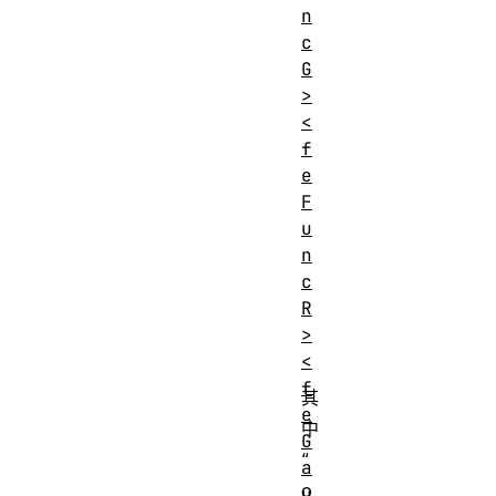
COLOR_{X,Y} =
n
\frac{
c
G
\sum_{I=0}^{orderX-
>
1}
<
\sum_{J=0}^{orderX-
f
1}{\left( SOURCE_{X-
e
targetX+J, Y-
F
targetY+I} *
u
n
kernelMatrix_{orderX
c
-J-1, orderY-I-1}
R
\right)}}{divsor + bias
>
* ALPHA_{X, Y}}
<
f
其
e
中
G
“
a
o
u