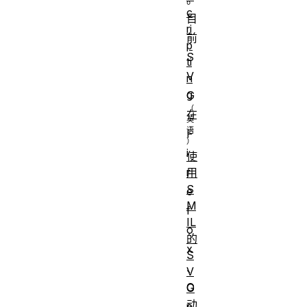
c
目
ri
前
p
S
ti
V
n
g
G
在
F
i
使
r
用
S
e
M
f
IL
o
的
x
S
、
V
O
G
动
p