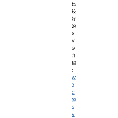
比
较
好
的
S
V
G
介
绍
：
W
3
C
的
S
V