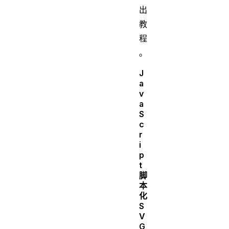
出
教
程
。
J
a
v
a
S
c
r
i
p
t
脚
本
化
S
V
G