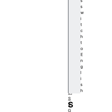
s
变
s
图
w
案
i
文
t
本
c
基
h
础
t
变
o
形
E
剪
n
切
g
和
l
遮
i
罩
s
其
h
他
S
S
V
G