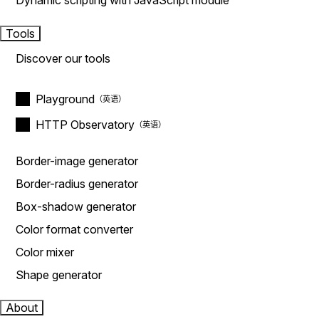
Dynamic scripting with JavaScript module
Tools
Discover our tools
Playground
HTTP Observatory
Border-image generator
Border-radius generator
Box-shadow generator
Color format converter
Color mixer
Shape generator
About