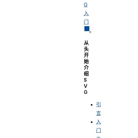
G
入
门
。
从
头
开
始
介
绍
S
V
G
引
言
入
门