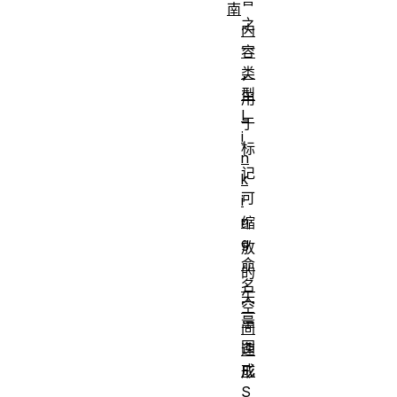
南
之
内
一
容
类
，
型
用
L
于
i
标
n
记
k
可
i
n
缩
g
放
命
的
名
矢
空
量
间
图
速
成
形
S
。