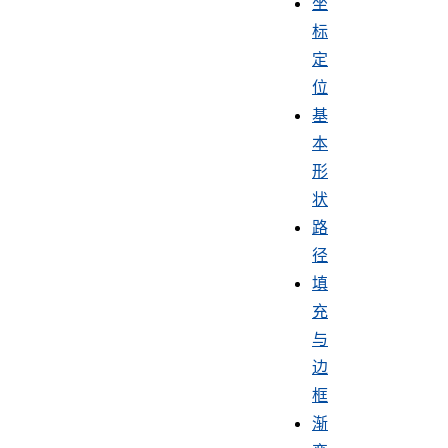
坐
标
定
位
基
本
形
状
路
径
填
充
与
边
框
渐