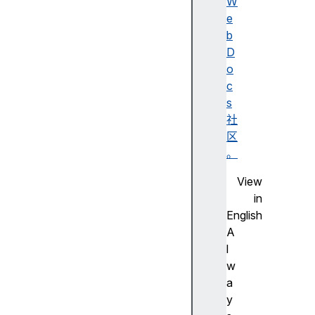
言
W
入
e
门
b
坐
D
标
o
定
c
位
s
基
社
本
区
形
。
状
View
路
in
径
English
填
A
充
l
和
w
边
a
框
y
渐