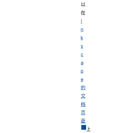
以
在
I
n
k
s
c
a
p
e
的
文
档
页
面
上