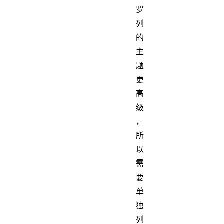
罗
列
的
主
题
更
高
级
，
所
以
需
要
单
独
列