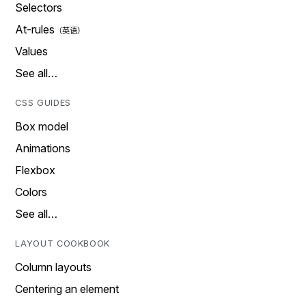
Selectors
At-rules
Values
See all…
CSS GUIDES
Box model
Animations
Flexbox
Colors
See all…
LAYOUT COOKBOOK
Column layouts
Centering an element