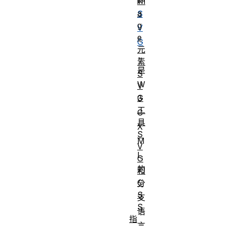
im
a
S
g
V
e
G
元
，
素
是
S
W
V
G
3
工
C
具
X
S
M
V
L
G
的
和
C
分
S
支
S
语
指
言