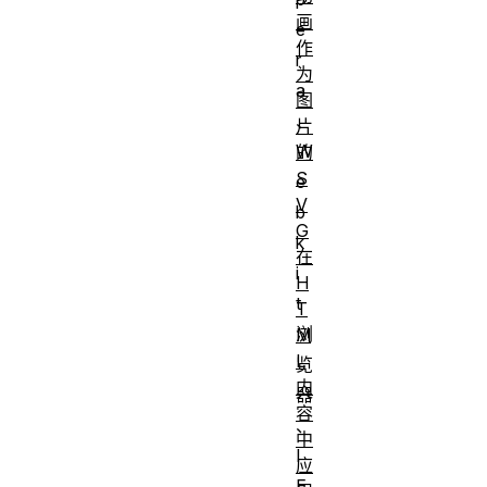
画
e
作
r
为
a
图
、
片
W
的
S
e
V
b
G
k
在
i
H
t
T
浏
M
L
览
内
器
容
、
中
I
应
E