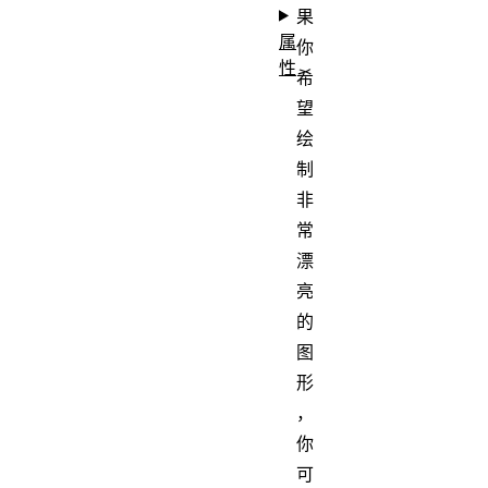
果
属
你
性
希
望
绘
制
非
常
漂
亮
的
图
形
，
你
可