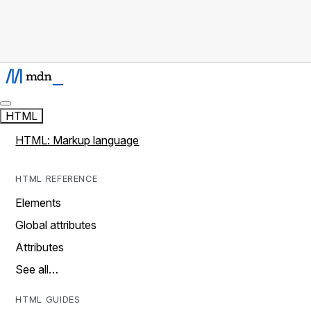
HTML
HTML: Markup language
HTML REFERENCE
Elements
Global attributes
Attributes
See all…
HTML GUIDES