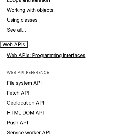
Loops and iteration
Working with objects
Using classes
See all…
Web APIs
Web APIs: Programming interfaces
WEB API REFERENCE
File system API
Fetch API
Geolocation API
HTML DOM API
Push API
Service worker API