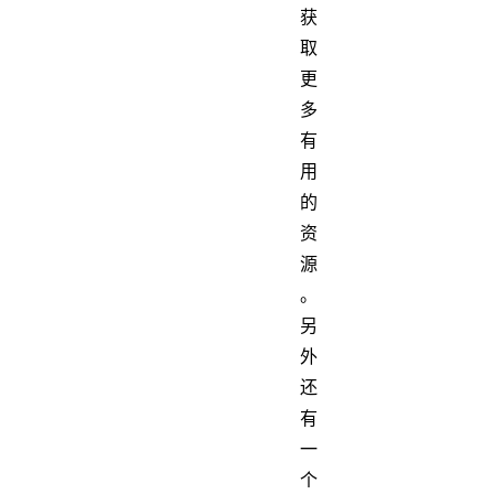
获
取
更
多
有
用
的
资
源
。
另
外
还
有
一
个