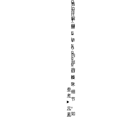
G
旨
In
在
H
解
T
释
M
L
S
In
V
tr
G
o
内
d
部
u
的
ct
io
技
n
术
参
细
考
节
。
元
如
素