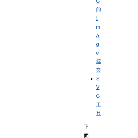
G
的
I
m
a
g
e
标
签
S
V
G
工
具
下
面