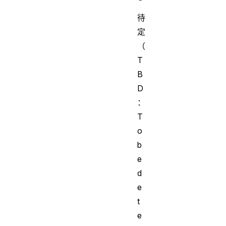
待
定
（
T
B
D
：
T
o
b
e
d
e
t
e