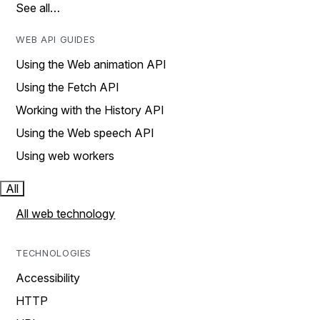
See all…
WEB API GUIDES
Using the Web animation API
Using the Fetch API
Working with the History API
Using the Web speech API
Using web workers
All
All web technology
TECHNOLOGIES
Accessibility
HTTP