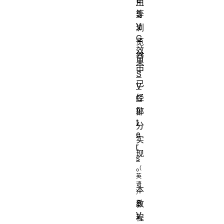
用
等
S
V
浏
G
览
效
器
果
中
S
已
V
经
G
fil
部
t
分
e
实
r
现
s
。
本
S
教
V
程