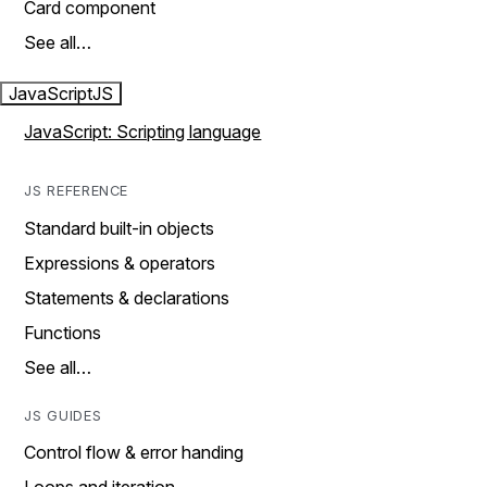
Card component
See all…
JavaScript
JS
JavaScript: Scripting language
JS REFERENCE
Standard built-in objects
Expressions & operators
Statements & declarations
Functions
See all…
JS GUIDES
Control flow & error handing