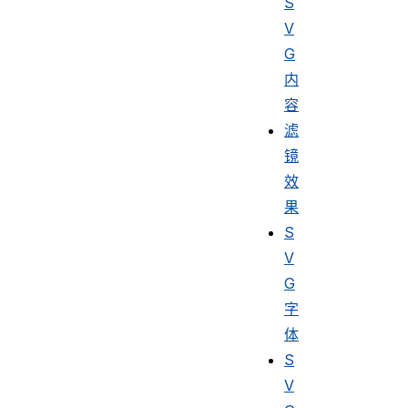
S
V
G
内
容
滤
镜
效
果
S
V
G
字
体
S
V