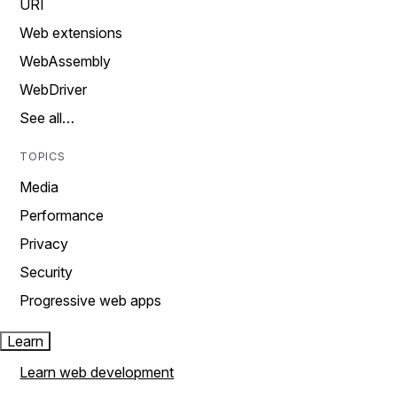
URI
Web extensions
WebAssembly
WebDriver
See all…
TOPICS
Media
Performance
Privacy
Security
Progressive web apps
Learn
Learn web development