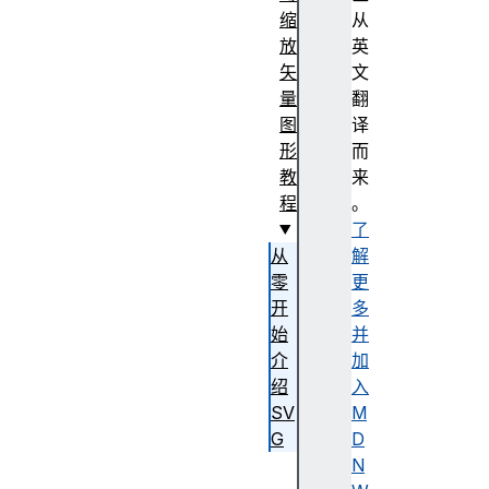
缩
从
放
英
矢
文
量
翻
图
译
形
而
教
来
程
。
了
从
解
零
更
开
多
始
并
介
加
绍
入
SV
M
G
D
引
N