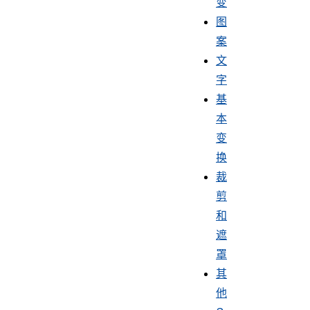
变
图
案
文
字
基
本
变
换
裁
剪
和
遮
罩
其
他