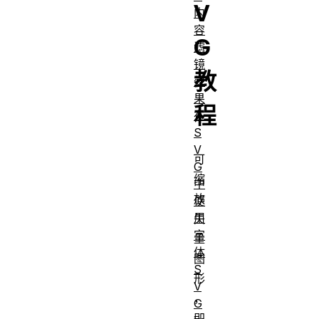
V
内
容
G
滤
镜
教
效
果
程
在
S
V
可
G
缩
中
放
使
用
矢
字
量
体
图
S
形
V
，
G
即