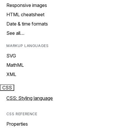
Responsive images
HTML cheatsheet
Date & time formats
See all…
MARKUP LANGUAGES
SVG
MathML
XML
CSS
CSS: Styling language
CSS REFERENCE
Properties