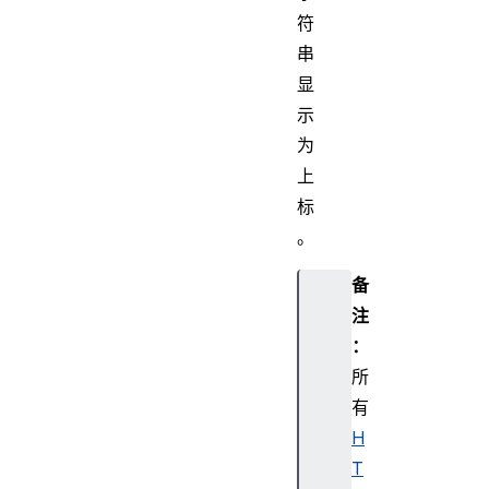
符
串
显
示
为
上
标
。
备
注
：
所
有
H
T