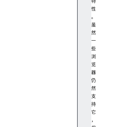
特
e
性
.
。
a
虽
n
c
然
h
一
o
些
r
浏
(
览
)
器
实
仍
例
然
属
支
性
持
S
它
t
，
r