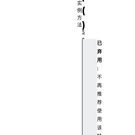
实
(
例
方
)
法
S
t
已
r
弃
i
用
n
g
:
.
不
p
再
r
推
o
荐
t
使
o
t
用
y
该
p