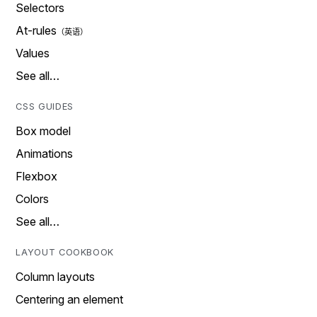
Selectors
At-rules
Values
See all…
CSS GUIDES
Box model
Animations
Flexbox
Colors
See all…
LAYOUT COOKBOOK
Column layouts
Centering an element