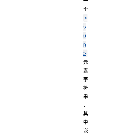
一
个
<
s
u
p
>
元
素
字
符
串
，
其
中
嵌