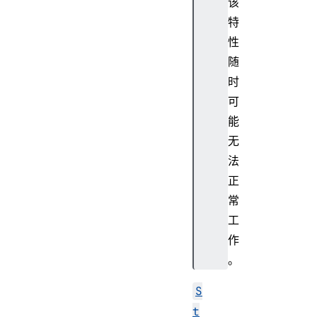
该
特
性
随
时
可
能
无
法
正
常
工
作
。
S
t