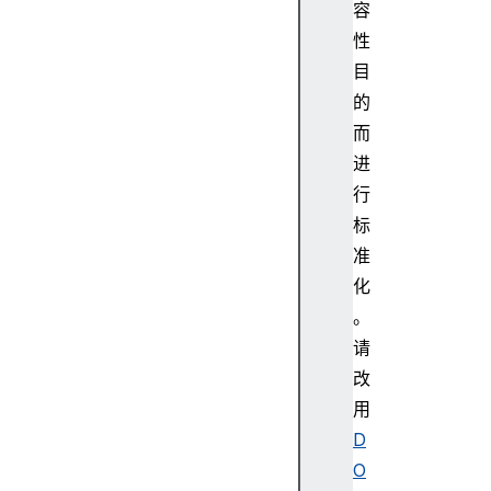
容
性
目
的
而
进
行
标
准
化
。
请
改
用
D
O