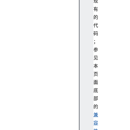
现
有
的
代
码
；
参
见
本
页
面
底
部
的
兼
容