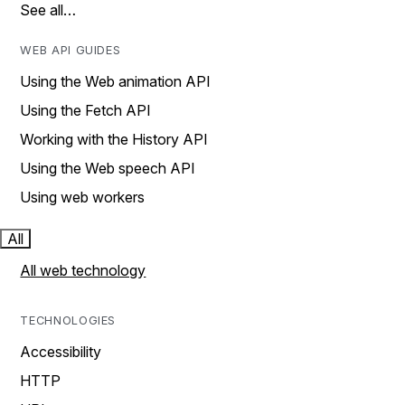
See all…
WEB API GUIDES
Using the Web animation API
Using the Fetch API
Working with the History API
Using the Web speech API
Using web workers
All
All web technology
TECHNOLOGIES
Accessibility
HTTP