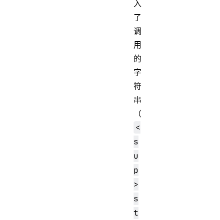
入
了
调
用
的
字
符
串
（
<
s
u
p
>
s
t