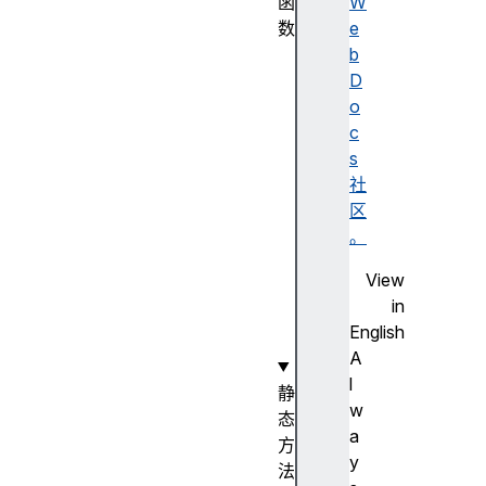
函
W
数
e
S
b
t
D
r
o
i
c
n
s
g
社
(
区
)
。
构
View
造
in
函
English
数
A
l
静
w
态
a
方
y
法