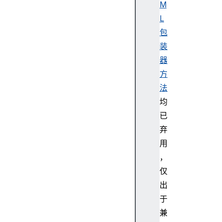
M
L
包
装
器
方
法
均
已
弃
用
，
仅
出
于
兼