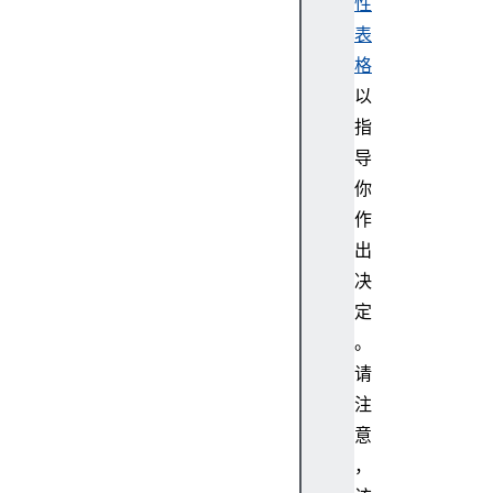
性
表
格
以
指
导
你
作
出
决
定
。
请
注
意
，