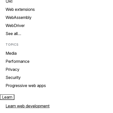
URI
Web extensions
WebAssembly
WebDriver
See all…
TOPICS
Media
Performance
Privacy
Security
Progressive web apps
Learn
Learn web development