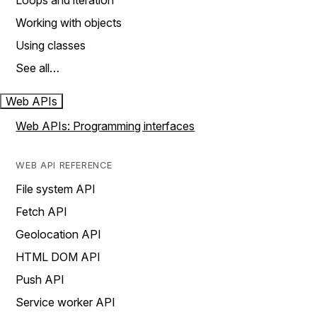
Loops and iteration
Working with objects
Using classes
See all…
Web APIs
Web APIs: Programming interfaces
WEB API REFERENCE
File system API
Fetch API
Geolocation API
HTML DOM API
Push API
Service worker API