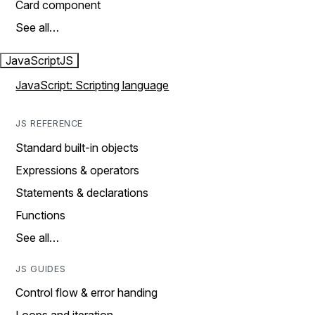
Card component
See all…
JavaScript
JS
JavaScript: Scripting language
JS REFERENCE
Standard built-in objects
Expressions & operators
Statements & declarations
Functions
See all…
JS GUIDES
Control flow & error handing