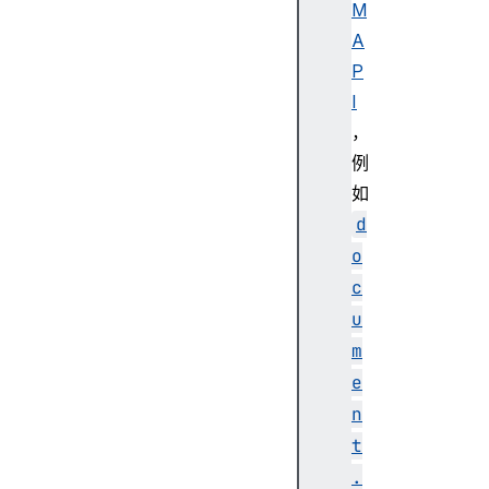
M
A
P
I
，
例
如
d
o
c
u
m
e
n
t
.