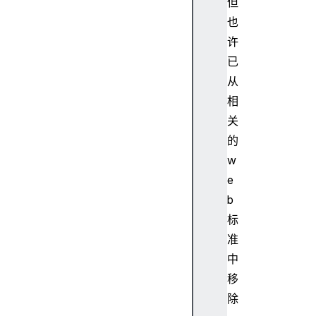
i
但
n
也
g
许
：
已
l
从
e
相
n
g
关
t
的
h
w
继
e
承
b
O
标
b
j
准
e
中
c
移
t
除
/