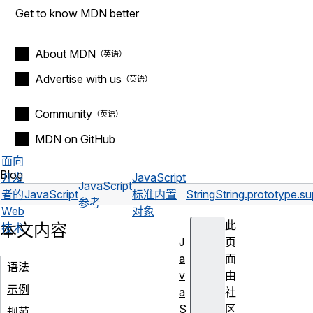
Get to know MDN better
About MDN
Advertise with us
Community
MDN on GitHub
面向
Blog
开发
JavaScript
JavaScript
者的
JavaScript
标准内置
String
String.prototype.su
参考
Web
对象
此
本文内容
技术
J
页
a
面
语法
v
由
示例
a
社
S
区
规范