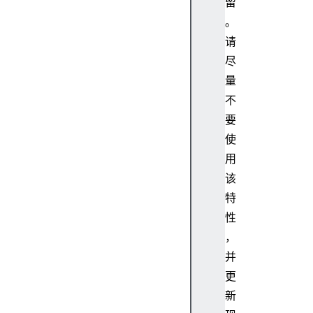
留
。
请
尽
量
不
要
使
用
该
特
性
，
并
更
新