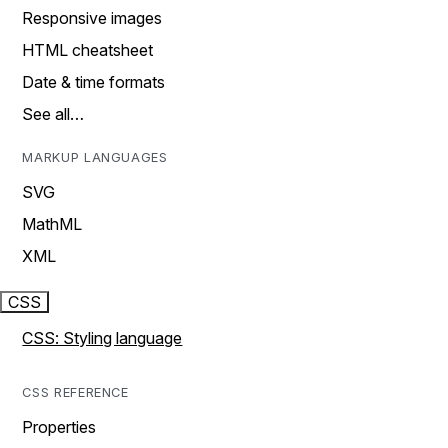
Responsive images
HTML cheatsheet
Date & time formats
See all…
MARKUP LANGUAGES
SVG
MathML
XML
CSS
CSS: Styling language
CSS REFERENCE
Properties