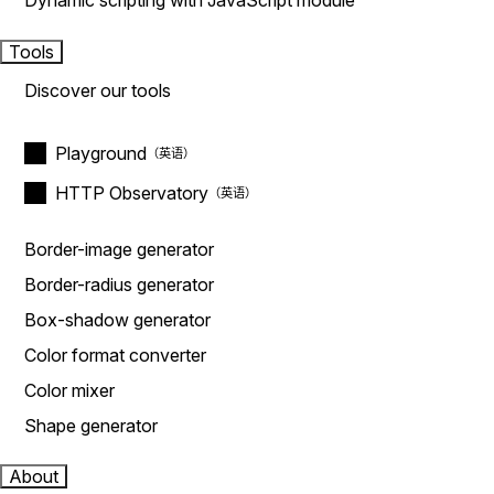
Dynamic scripting with JavaScript module
Tools
Discover our tools
Playground
HTTP Observatory
Border-image generator
Border-radius generator
Box-shadow generator
Color format converter
Color mixer
Shape generator
About