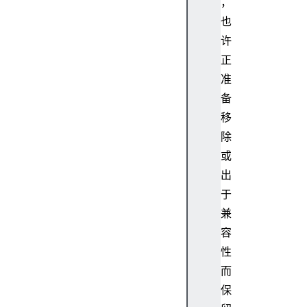
，
F
也
u
n
许
c
正
t
准
i
备
o
移
n
除
静
或
态
出
方
于
法
兼
容
静
性
态
属
而
性
保