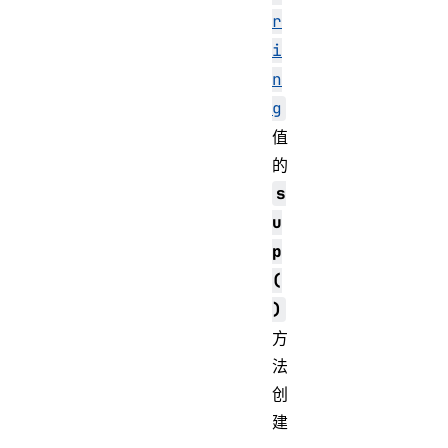
r
i
n
g
值
的
s
u
p
(
)
方
法
创
建