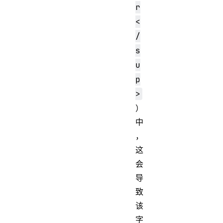
r
<
/
s
u
p
>
）
中
，
这
会
导
致
该
字