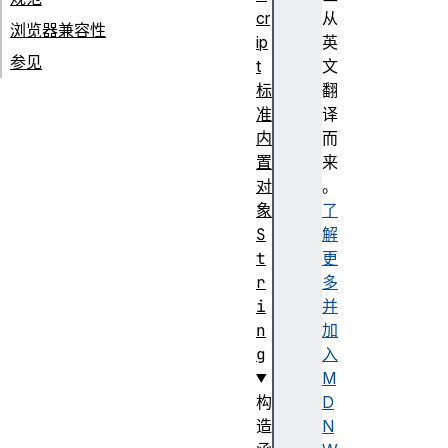
cr
从
浏览器兼容性
ip
英
参见
t
文
标
翻
准
译
内
而
置
来
对
。
象
了
S
解
t
更
r
多
i
并
n
加
g
入
M
构
D
造
N