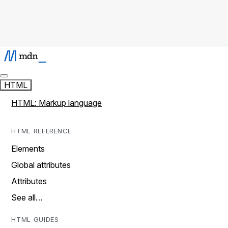
HTML
HTML: Markup language
HTML REFERENCE
Elements
Global attributes
Attributes
See all…
HTML GUIDES