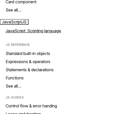
Card component
See all…
JavaScript
JS
JavaScript: Scripting language
JS REFERENCE
Standard built-in objects
Expressions & operators
Statements & declarations
Functions
See all…
JS GUIDES
Control flow & error handing