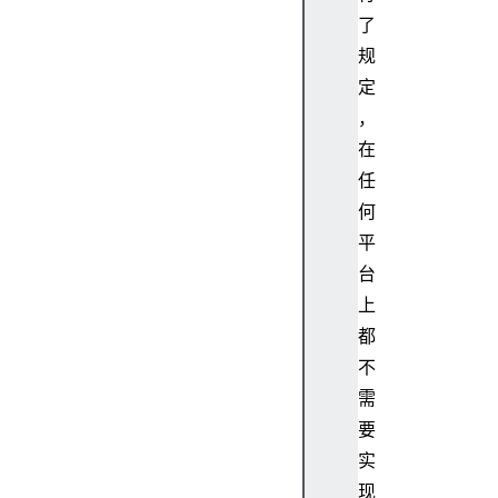
e
了
n
规
s
i
定
b
，
l
在
e
任
(
何
)
平
O
b
台
j
上
e
都
c
不
t
需
.
要
i
s
实
F
现