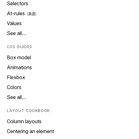
Selectors
At-rules
Values
See all…
CSS GUIDES
Box model
Animations
Flexbox
Colors
See all…
LAYOUT COOKBOOK
Column layouts
Centering an element