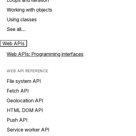
Loops and iteration
Working with objects
Using classes
See all…
Web APIs
Web APIs: Programming interfaces
WEB API REFERENCE
File system API
Fetch API
Geolocation API
HTML DOM API
Push API
Service worker API