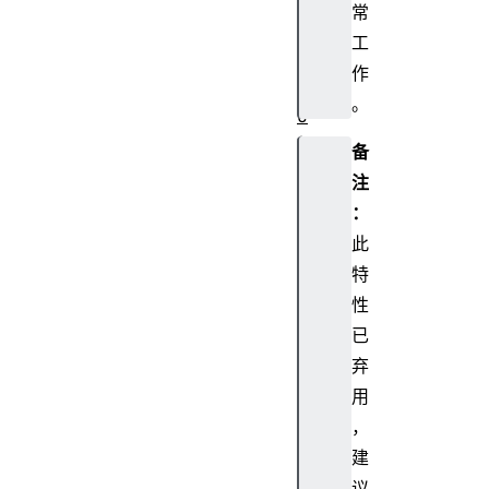
O
常
b
工
j
作
e
。
c
t
备
.
注
g
：
e
此
t
O
特
w
性
n
已
P
弃
r
用
o
，
p
e
建
r
议