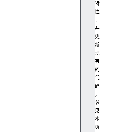
.
特
g
性
e
，
t
并
O
更
w
新
n
P
现
r
有
o
的
p
代
e
码
r
；
t
y
参
D
见
e
本
s
页
c