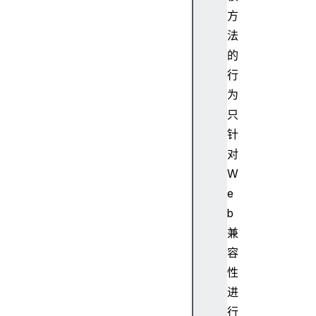
(
方
)
法
i
的
s
行
(
为
)
只
O
b
针
j
对
e
W
c
e
t
b
.
兼
i
s
容
E
性
x
进
t
行