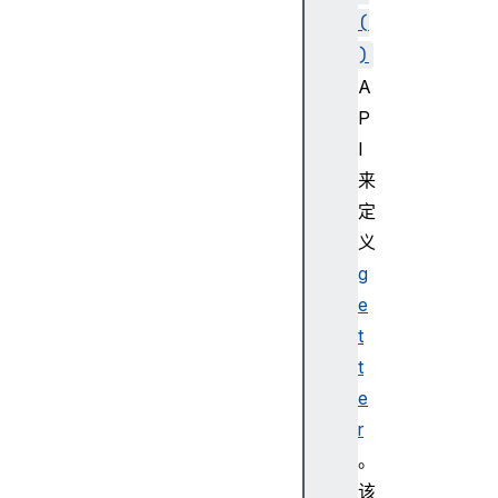
u
(
p
)
B
A
y
P
(
)
I
O
来
b
定
j
义
e
g
c
e
t
.
t
h
t
a
e
s
r
O
。
w
该
n