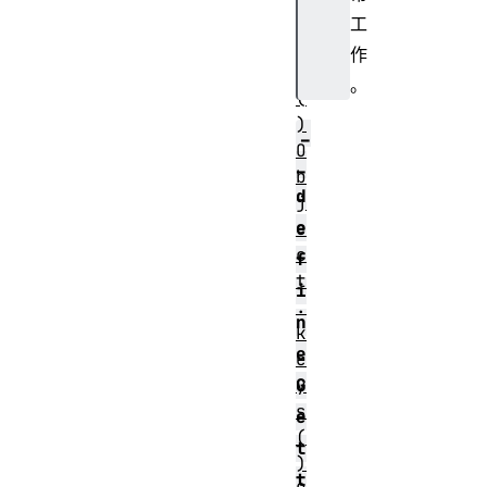
l
工
e
作
d
。
(
)
_
O
_
b
d
j
e
e
c
f
t
i
.
n
k
e
e
G
y
s
e
(
t
)
t