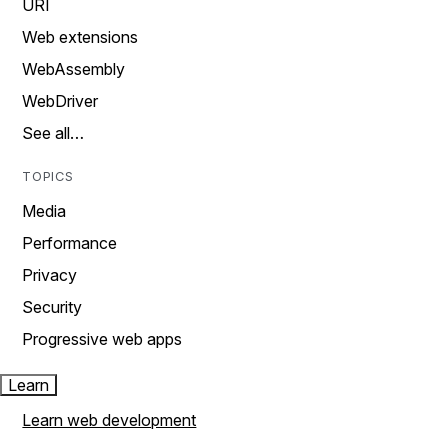
URI
Web extensions
WebAssembly
WebDriver
See all…
TOPICS
Media
Performance
Privacy
Security
Progressive web apps
Learn
Learn web development