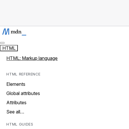
HTML
HTML: Markup language
HTML REFERENCE
Elements
Global attributes
Attributes
See all…
HTML GUIDES