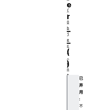
e
y
(
r
)
O
_
b
j
_
e
c
(
t
.
)
e
n
t
已
r
弃
i
用
e
s
:
(
不