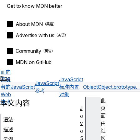
Get to know MDN better
About MDN
Advertise with us
Community
MDN on GitHub
面向
Blog
开发
JavaScript
JavaScript
者的
JavaScript
标准内置
Object
Object.prototype._
参考
Web
对象
此
本文内容
技术
J
页
a
面
语法
v
由
描述
a
社
S
区
示例