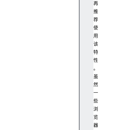
)
再
O
推
b
荐
j
使
e
c
用
t
该
.
特
f
性
r
。
e
虽
e
z
然
e
一
(
些
)
浏
O
览
b
器
j