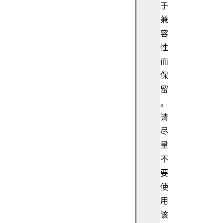
y
于
D
兼
e
容
s
性
c
r
而
i
保
p
留
t
。
o
请
r
尽
(
)
量
O
不
b
要
j
使
e
用
c
该
t