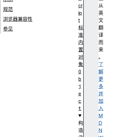
cr
从
规范
ip
英
浏览器兼容性
t
文
标
翻
参见
准
译
内
而
置
来
对
。
象
了
O
解
b
更
j
多
e
并
c
加
t
入
M
构
D
造
N