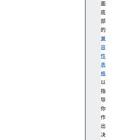
面
r
底
i
p
部
t
的
o
兼
r
容
s
性
(
表
)
O
格
b
以
j
指
e
导
c
你
t
作
.
g
出
e
决