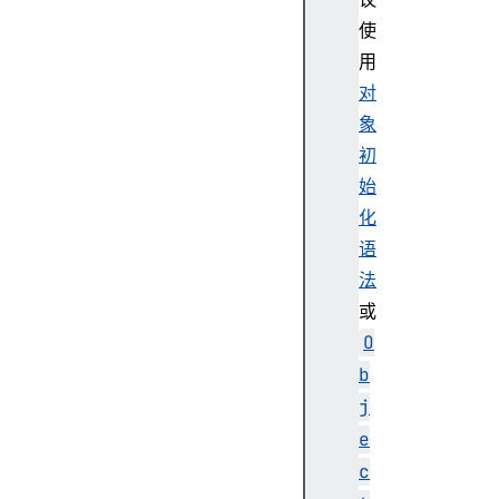
t
使
y
用
S
对
y
象
m
b
初
o
始
l
化
s
语
(
法
)
或
g
e
O
t
b
P
j
r
e
o
c
t