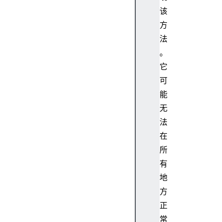
r
该
o
方
z
法
e
。
n
(
它
)
可
O
能
b
无
j
法
e
在
c
t
所
.
有
i
地
s
方
S
正
e
常
a