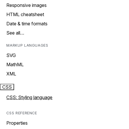
Responsive images
HTML cheatsheet
Date & time formats
See all…
MARKUP LANGUAGES
SVG
MathML
XML
CSS
CSS: Styling language
CSS REFERENCE
Properties