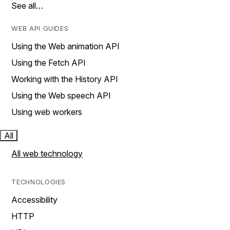
See all…
WEB API GUIDES
Using the Web animation API
Using the Fetch API
Working with the History API
Using the Web speech API
Using web workers
All
All web technology
TECHNOLOGIES
Accessibility
HTTP