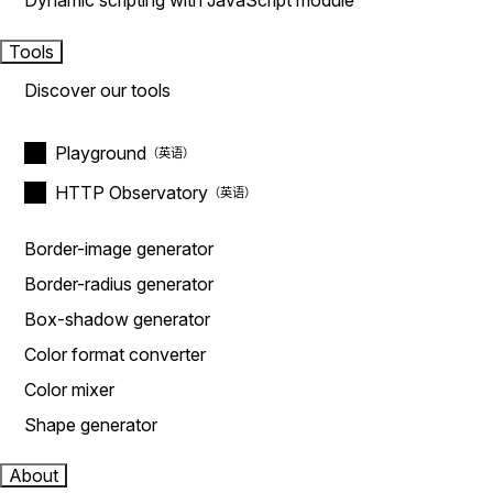
Dynamic scripting with JavaScript module
Tools
Discover our tools
Playground
HTTP Observatory
Border-image generator
Border-radius generator
Box-shadow generator
Color format converter
Color mixer
Shape generator
About