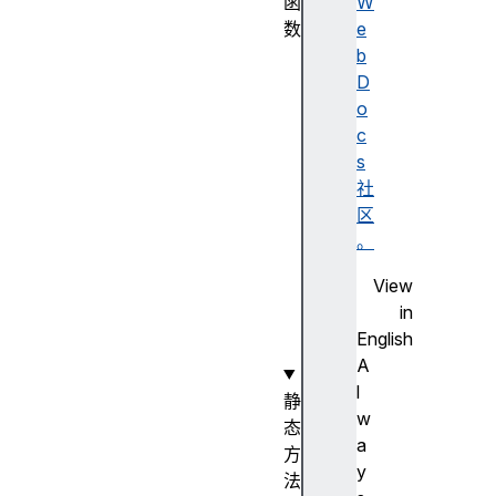
函
W
数
e
O
b
b
D
j
o
e
c
c
s
t
社
(
区
)
。
构
View
造
in
函
English
数
A
l
静
w
态
a
方
y
法