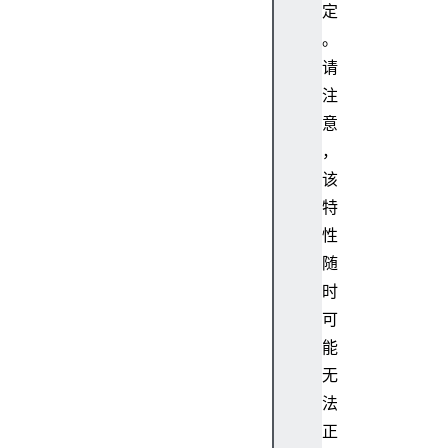
t
定
O
。
w
请
n
注
P
r
意
o
，
p
该
e
特
r
性
t
随
y
N
时
a
可
m
能
e
无
s
法
(
正
)