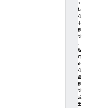
b
j
标
e
c
准
t
中
.
移
g
除
e
，
t
也
O
w
许
n
正
P
准
r
备
o
移
p
除
e
r
或
t
出