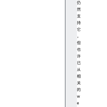
e
仍
c
然
t
支
.
持
f
它
r
，
o
m
但
E
也
n
许
t
已
r
从
i
相
e
s
关
(
的
)
w
O
e
b