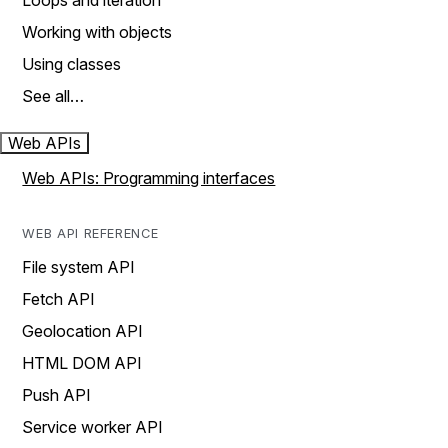
Loops and iteration
Working with objects
Using classes
See all…
Web APIs
Web APIs: Programming interfaces
WEB API REFERENCE
File system API
Fetch API
Geolocation API
HTML DOM API
Push API
Service worker API