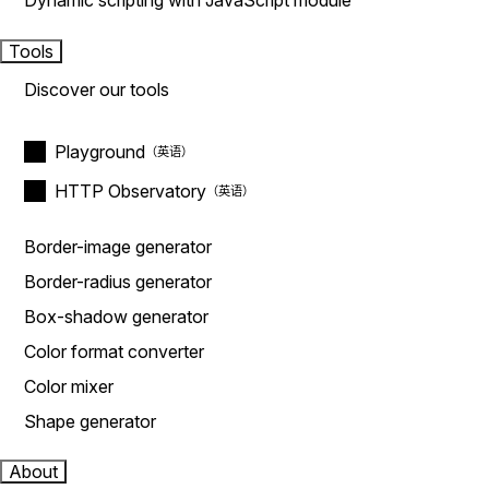
Dynamic scripting with JavaScript module
Tools
Discover our tools
Playground
HTTP Observatory
Border-image generator
Border-radius generator
Box-shadow generator
Color format converter
Color mixer
Shape generator
About