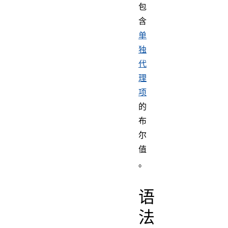
包
含
单
独
代
理
项
的
布
尔
值
。
语
法