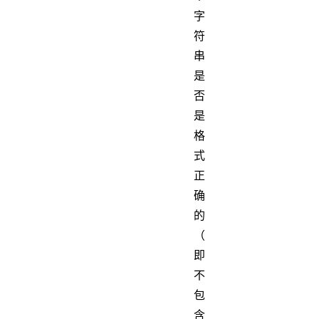
字
符
串
是
否
是
格
式
正
确
的
（
即
不
包
含