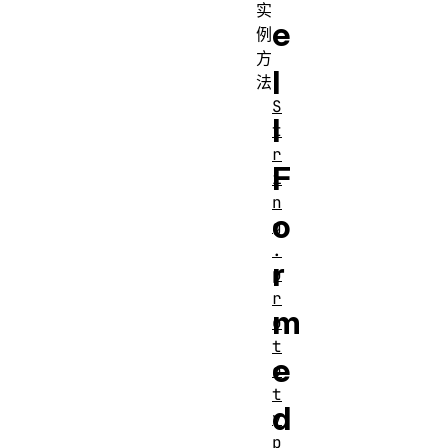
实
e
例
方
l
法
S
l
t
r
F
i
n
o
g
.
r
p
r
m
o
t
e
o
t
d
y
p