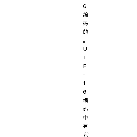
6
编
码
的
。
U
T
F
-
1
6
编
码
中
有
代