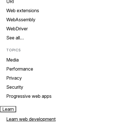
URI
Web extensions
WebAssembly
WebDriver
See all…
TOPICS
Media
Performance
Privacy
Security
Progressive web apps
Learn
Learn web development