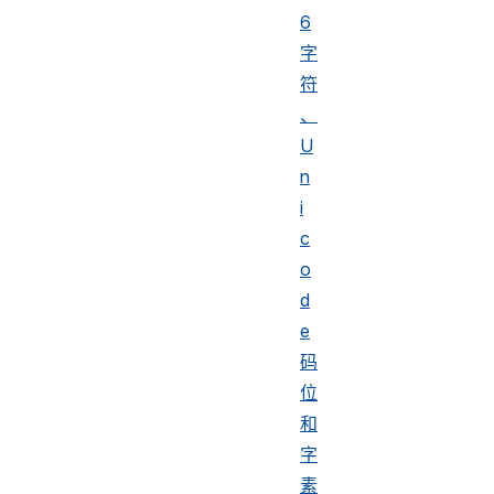
6
字
符
、
U
n
i
c
o
d
e
码
位
和
字
素