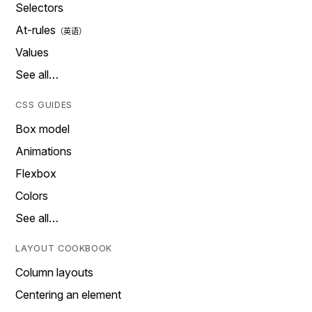
Selectors
At-rules
Values
See all…
CSS GUIDES
Box model
Animations
Flexbox
Colors
See all…
LAYOUT COOKBOOK
Column layouts
Centering an element