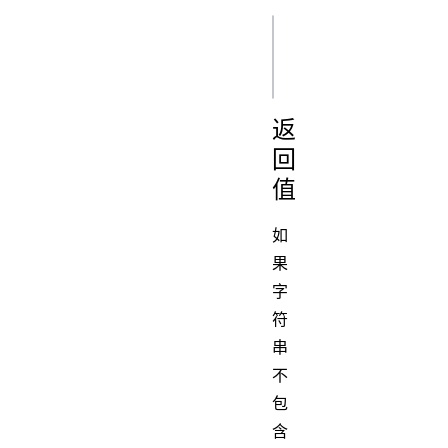
js
返
回
值
如
果
字
符
串
不
包
含