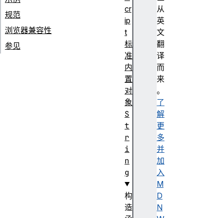
cr
从
规范
ip
英
浏览器兼容性
t
文
标
翻
参见
准
译
内
而
置
来
对
。
象
了
S
解
t
更
r
多
i
并
n
加
g
入
M
构
D
造
N