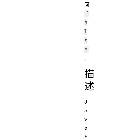
回
f
a
l
s
e
。
描
述
J
a
v
a
S