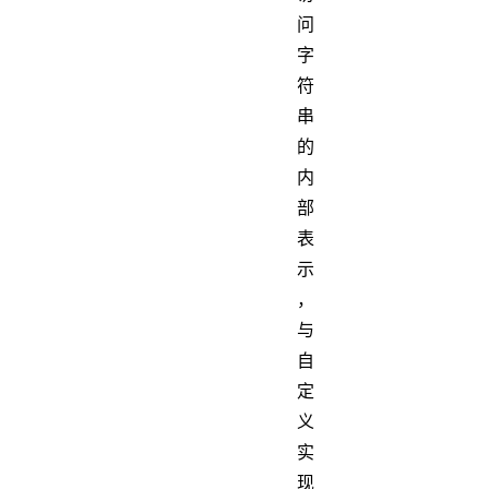
问
字
符
串
的
内
部
表
示
，
与
自
定
义
实
现