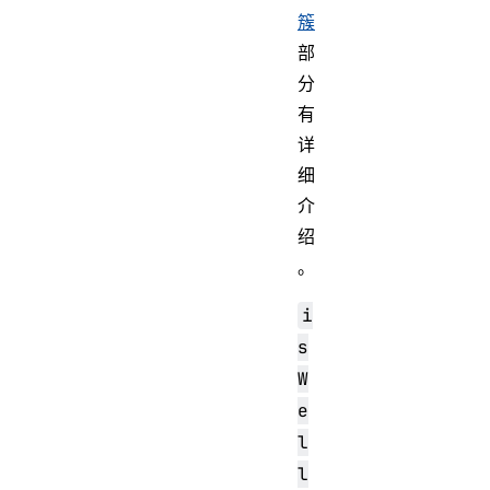
簇
部
分
有
详
细
介
绍
。
i
s
W
e
l
l