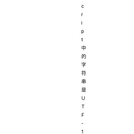
c
r
i
p
t
中
的
字
符
串
是
U
T
F
-
1