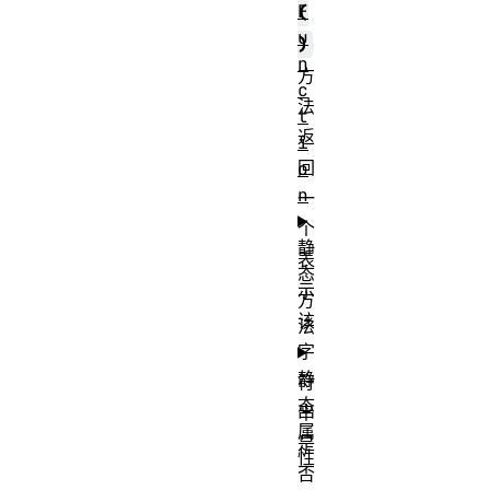
F
(
u
)
n
方
c
法
t
返
i
回
o
n
一
个
静
表
态
示
方
该
法
字
静
符
态
串
属
是
性
否