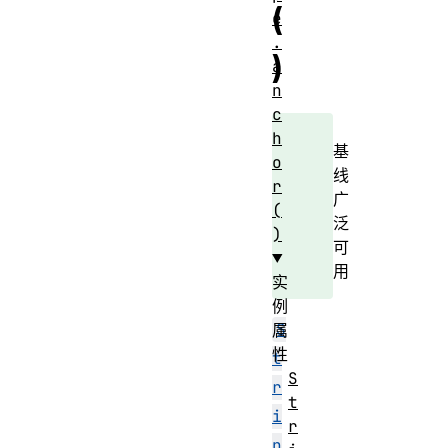
(
e
.
)
a
n
c
h
基
o
线
r
广
(
泛
)
可
用
实
例
S
属
性
t
S
r
t
i
r
n