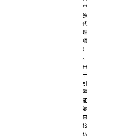
单
独
代
理
项
）
。
由
于
引
擎
能
够
直
接
访