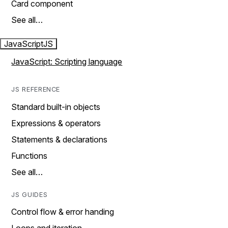
Card component
See all…
JavaScript
JS
JavaScript: Scripting language
JS REFERENCE
Standard built-in objects
Expressions & operators
Statements & declarations
Functions
See all…
JS GUIDES
Control flow & error handing