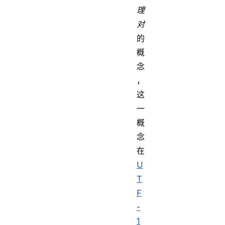
理
对
的
概
念
，
这
一
概
念
在
U
T
F
-
1