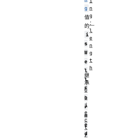
i
n
g
g
值
：
的
l
i
e
s
n
W
g
t
e
h
l
继
l
承
F
O
b
o
j
r
e
m
c
e
t
d
/