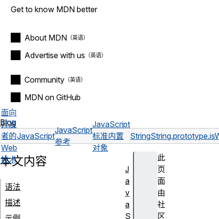
Get to know MDN better
About MDN
Advertise with us
Community
MDN on GitHub
面向
Blog
开发
JavaScript
JavaScript
者的
JavaScript
标准内置
String
String.prototype.is
参考
Web
对象
此
本文内容
技术
J
页
a
面
语法
v
由
描述
a
社
S
区
示例