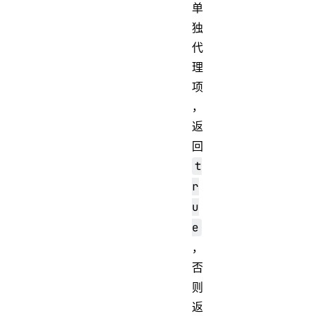
单
独
代
理
项
，
返
回
t
r
u
e
，
否
则
返