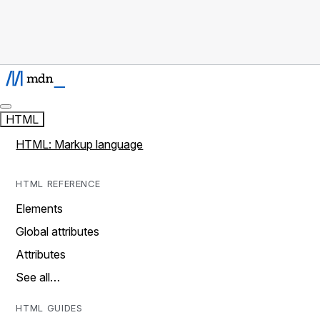
HTML
HTML: Markup language
HTML REFERENCE
Elements
Global attributes
Attributes
See all…
HTML GUIDES