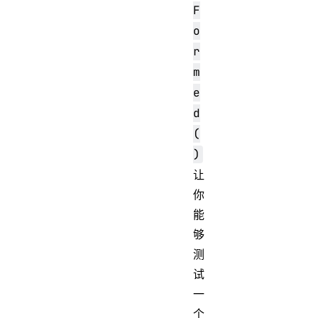
F
o
r
m
e
d
(
)
让
你
能
够
测
试
一
个