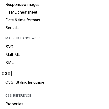
Responsive images
HTML cheatsheet
Date & time formats
See all…
MARKUP LANGUAGES
SVG
MathML
XML
CSS
CSS: Styling language
CSS REFERENCE
Properties