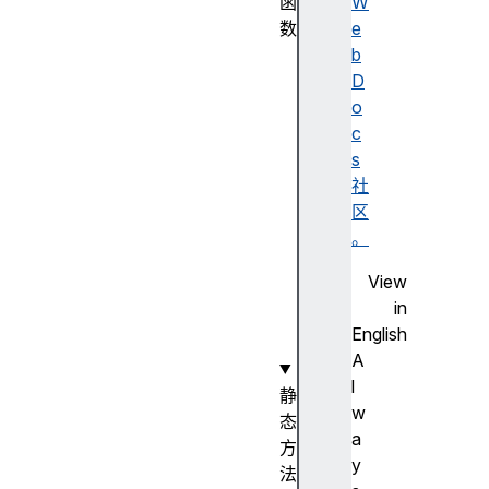
函
W
数
e
S
b
t
D
r
o
i
c
n
s
g
社
(
区
)
。
构
View
造
in
函
English
数
A
l
静
w
态
a
方
y
法