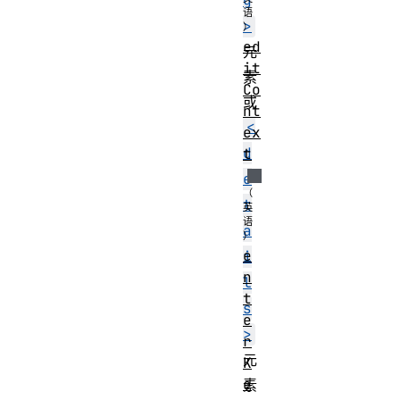
g
>
ed
元
it
素
Co
或
nt
<
ex
d
t
e
t
a
e
i
n
l
t
s
e
>
r
元
K
e
素