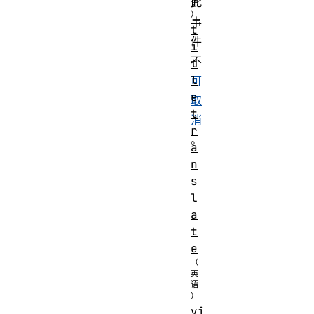
此
事
t
件
i
不
t
l
可
e
取
t
消
r
。
a
n
s
l
a
t
e
vi