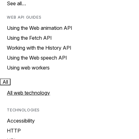
See all…
WEB API GUIDES
Using the Web animation API
Using the Fetch API
Working with the History API
Using the Web speech API
Using web workers
All
All web technology
TECHNOLOGIES
Accessibility
HTTP