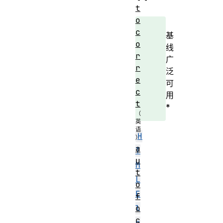
t
o
c
基
o
线
r
广
r
泛
e
可
c
用
t
*
H
a
T
u
M
t
L
o
E
f
o
l
c
e