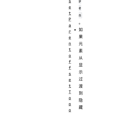
p
s
e
e
t
n
P
。
a
如
r
果
e
n
元
t
素
o
从
f
显
f
示
s
过
e
t
渡
T
到
o
隐
p
藏
o