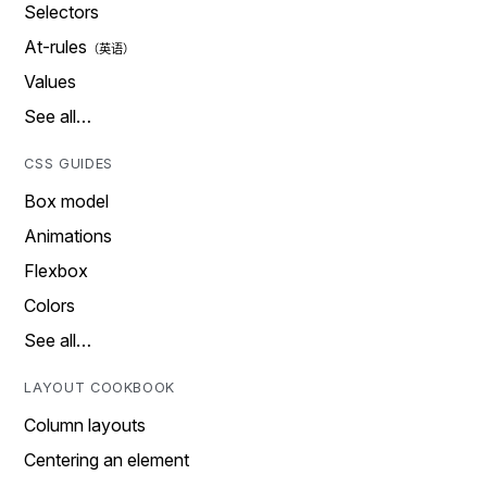
Selectors
At-rules
Values
See all…
CSS GUIDES
Box model
Animations
Flexbox
Colors
See all…
LAYOUT COOKBOOK
Column layouts
Centering an element