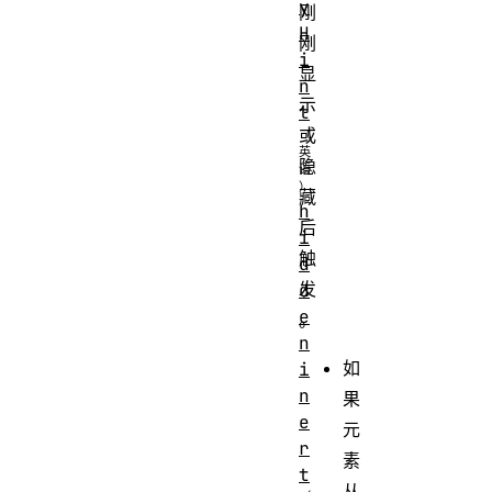
y
刚
H
刚
i
显
n
示
t
或
隐
藏
h
后
i
触
d
发
d
e
。
n
如
i
n
果
e
元
r
素
t
从