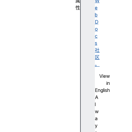
属
W
性
e
a
b
c
D
c
o
e
c
s
s
s
社
K
区
e
。
y
View
a
in
c
English
c
A
e
l
s
w
s
a
K
y
e