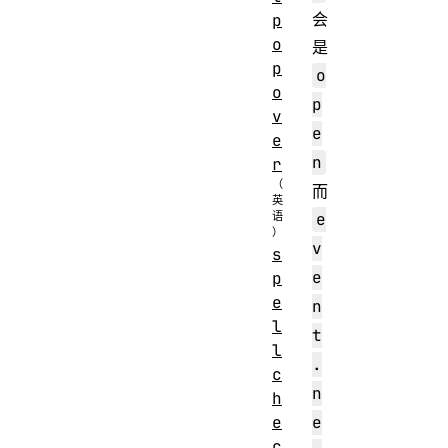
会
p
o
是
p
o
o
p
v
e
e
n
r
而
e
v
s
e
p
e
n
l
t
l
.
c
n
h
e
e
c