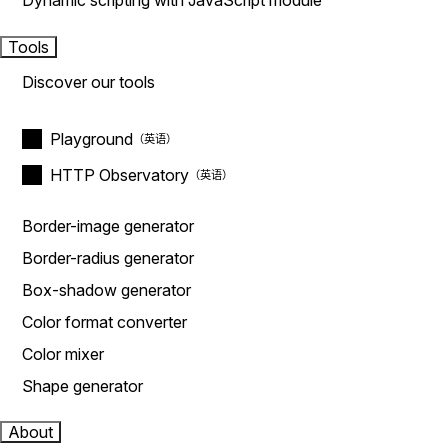
Dynamic scripting with JavaScript module
Tools
Discover our tools
Playground
HTTP Observatory
Border-image generator
Border-radius generator
Box-shadow generator
Color format converter
Color mixer
Shape generator
About