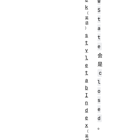
w
k
S
t
a
s
t
t
e
y
会
l
是
e
t
c
a
l
b
o
I
s
n
e
d
e
d
x
。