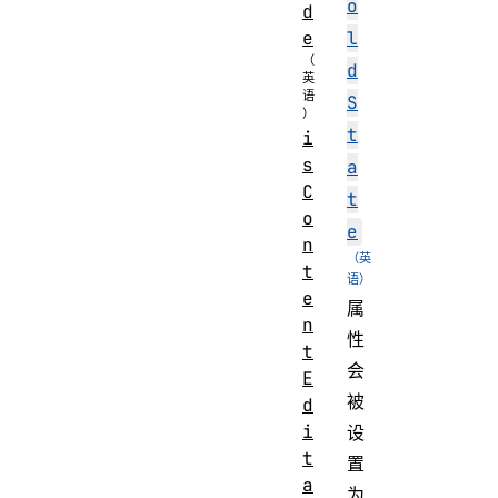
o
d
e
l
d
S
t
i
s
a
C
t
o
e
n
t
e
属
n
性
t
会
E
被
d
i
设
t
置
a
为