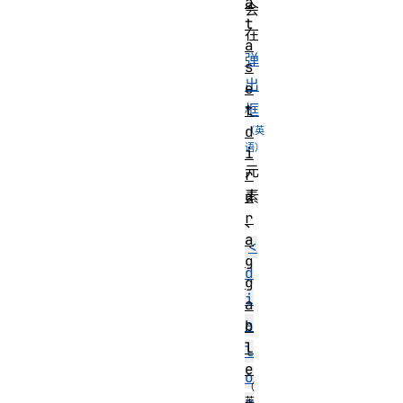
a
会
t
在
a
弹
s
出
e
t
框
d
i
元
r
d
素
r
、
a
<
g
d
g
i
a
a
b
l
l
e
o