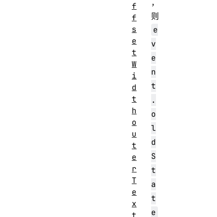
，
f
则
f
s
e
e
v
t
e
W
n
i
t
d
t
.
h
o
o
l
u
d
t
S
e
r
t
T
a
e
t
x
e
t