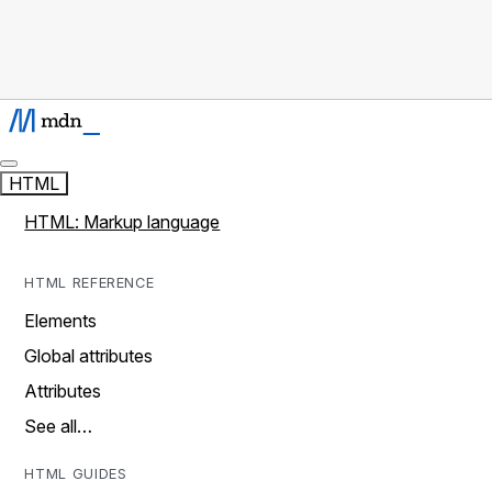
HTML
HTML: Markup language
HTML REFERENCE
Elements
Global attributes
Attributes
See all…
HTML GUIDES