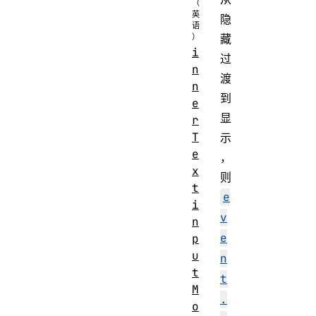
隐
藏
i
过
n
渡
n
到
e
显
r
T
示
e
，
x
则
t
e
i
v
n
e
p
u
n
t
t
M
.
o