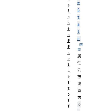
w
e
S
i
g
t
h
a
t
t
o
e
f
f
s
属
e
性
t
会
L
e
被
f
设
t
置
o
为
f
o
f