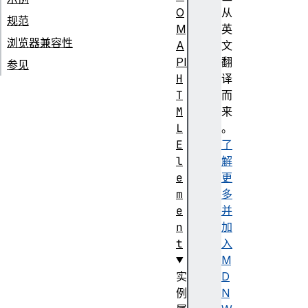
O
从
规范
M
英
浏览器兼容性
A
文
PI
翻
参见
H
译
T
而
M
来
L
。
E
了
l
解
e
更
m
多
e
并
n
加
t
入
M
实
D
例
N