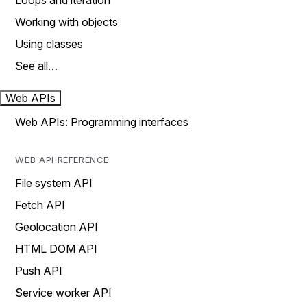
Loops and iteration
Working with objects
Using classes
See all…
Web APIs
Web APIs: Programming interfaces
WEB API REFERENCE
File system API
Fetch API
Geolocation API
HTML DOM API
Push API
Service worker API