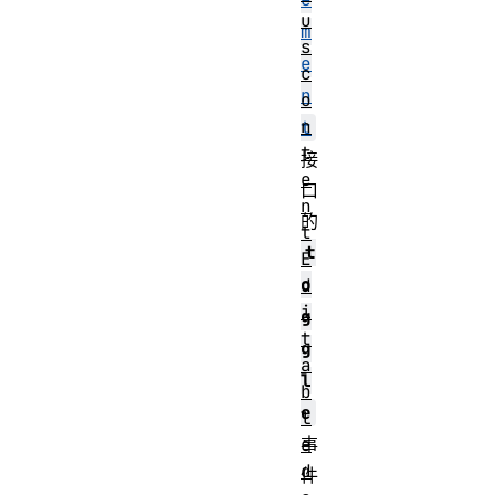
u
m
s
e
c
n
o
n
t
t
接
e
口
n
的
t
t
E
o
d
i
g
t
g
a
l
b
e
l
e
事
d
件