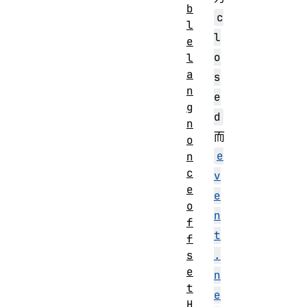
b
c
l
l
e
o
l
a
s
n
e
g
d
n
而
o
e
n
c
v
e
e
o
n
f
t
f
s
.
e
n
t
e
H