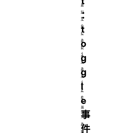
t
a
u
：
t
o
t
c
a
o
p
i
g
t
a
g
l
i
l
z
e
e
事
a
件
u