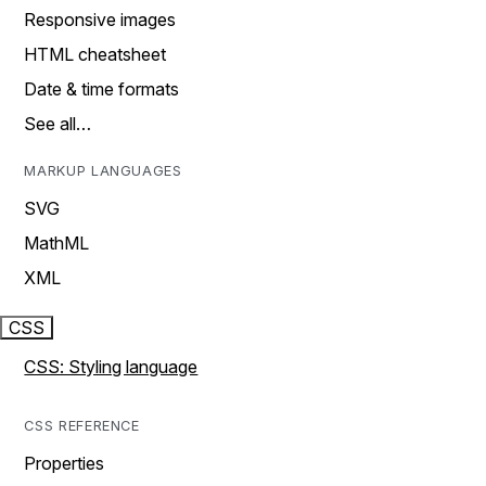
Responsive images
HTML cheatsheet
Date & time formats
See all…
MARKUP LANGUAGES
SVG
MathML
XML
CSS
CSS: Styling language
CSS REFERENCE
Properties