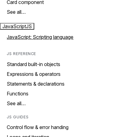
Card component
See all…
JavaScript
JS
JavaScript: Scripting language
JS REFERENCE
Standard built-in objects
Expressions & operators
Statements & declarations
Functions
See all…
JS GUIDES
Control flow & error handing