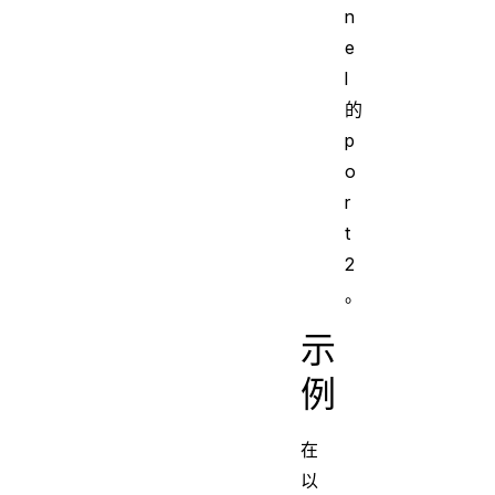
n
e
l
的
p
o
r
t
2
。
示
例
在
以