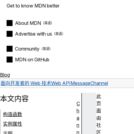
Get to know MDN better
About MDN
Advertise with us
Community
MDN on GitHub
Blog
面向开发者的 Web 技术
Web API
MessageChannel
此
本文内容
C
页
h
面
构造函数
a
由
实例属性
n
社
n
区
示例