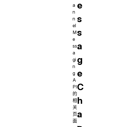
e
a
n
s
n
el
s
M
e
a
ss
a
g
gi
n
e
g
A
C
PI
的
h
相
关
a
页
面