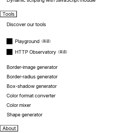
Dynamic scripting with JavaScript module
Tools
Discover our tools
Playground
HTTP Observatory
Border-image generator
Border-radius generator
Box-shadow generator
Color format converter
Color mixer
Shape generator
About