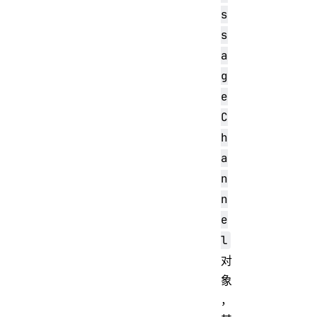
s
s
a
g
e
C
h
a
n
n
e
l
对
象
，