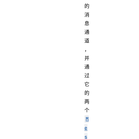
的
消
息
通
道
，
并
通
过
它
的
两
个
M
e
s