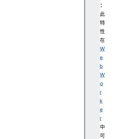
递
：
消
此
息
特
性
在
W
e
b
W
o
r
k
e
r
中
可