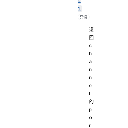
t
1
只读
返
回
c
h
a
n
n
e
l
的
p
o
r