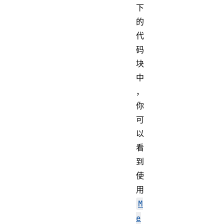
下
的
代
码
块
中
，
你
可
以
看
到
使
用
M
e