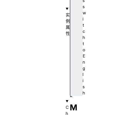
s
)
s
w
实
i
例
t
属
c
性
h
p
t
o
o
r
E
t
n
1
g
p
l
o
i
r
s
t
h
2
M
C
h