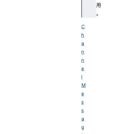
用
。
C
h
a
n
n
e
l
M
e
s
s
a
g