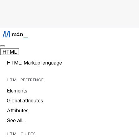
HTML
HTML: Markup language
HTML REFERENCE
Elements
Global attributes
Attributes
See all…
HTML GUIDES