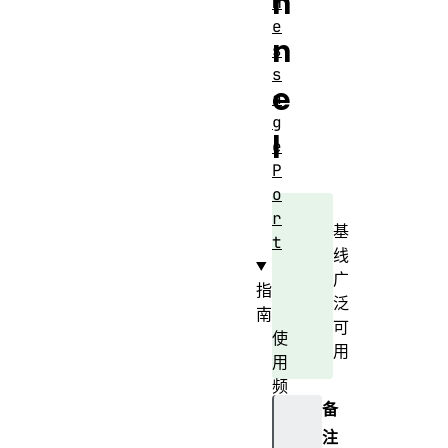
n
M
e
n
s
s
e
a
g
l
e
P
o
r
基
t
线
广
指
泛
南
可
使
用
用
频
备
道
传
注