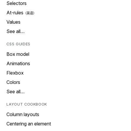
Selectors
At-rules
Values
See all…
CSS GUIDES
Box model
Animations
Flexbox
Colors
See all…
LAYOUT COOKBOOK
Column layouts
Centering an element