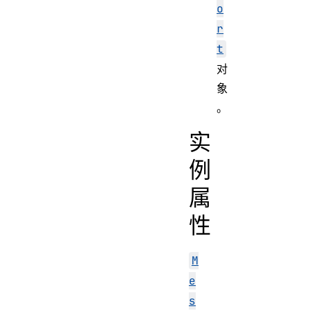
o
r
t
对
象
。
实
例
属
性
M
e
s