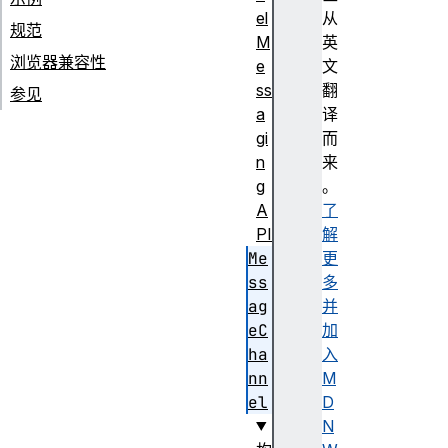
el
从
规范
M
英
浏览器兼容性
e
文
ss
翻
参见
a
译
gi
而
n
来
g
。
A
了
PI
解
Me
更
ss
多
ag
并
eC
加
ha
入
nn
M
el
D
N