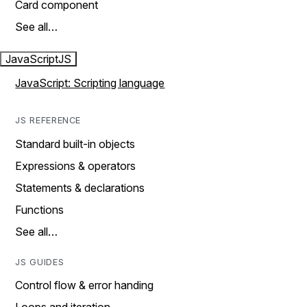
Card component
See all…
JavaScript
JS
JavaScript: Scripting language
JS REFERENCE
Standard built-in objects
Expressions & operators
Statements & declarations
Functions
See all…
JS GUIDES
Control flow & error handing