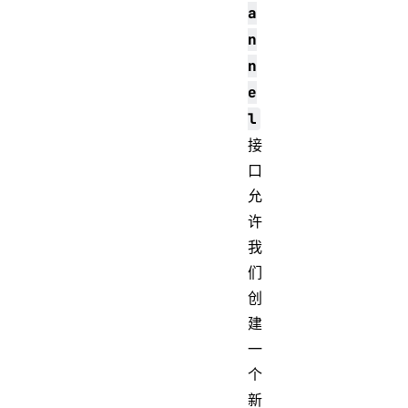
a
n
n
e
l
接
口
允
许
我
们
创
建
一
个
新