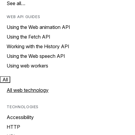
See all…
WEB API GUIDES
Using the Web animation API
Using the Fetch API
Working with the History API
Using the Web speech API
Using web workers
All
All web technology
TECHNOLOGIES
Accessibility
HTTP