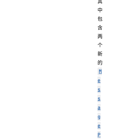
其
中
包
含
两
个
新
的
M
e
s
s
a
g
e
P