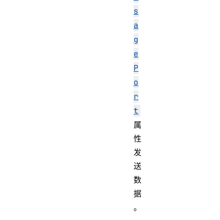
s
a
g
e
P
o
r
t
属
性
发
送
数
据
。