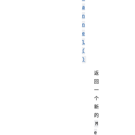
a
n
n
e
l
(
)
返
回
一
个
新
的
M
e