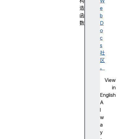
构
W
造
e
函
b
数
D
M
o
e
c
s
s
s
社
a
区
g
。
e
View
C
in
h
English
a
A
n
l
n
w
e
a
l
y
(