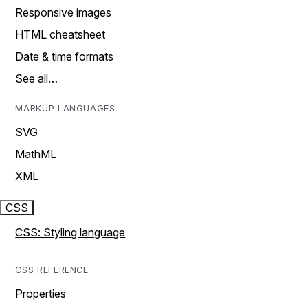
Responsive images
HTML cheatsheet
Date & time formats
See all…
MARKUP LANGUAGES
SVG
MathML
XML
CSS
CSS: Styling language
CSS REFERENCE
Properties