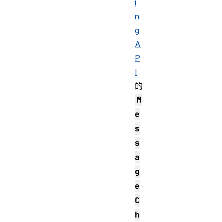
i
n
g
A
P
I
的
M
e
s
s
a
g
e
C
h