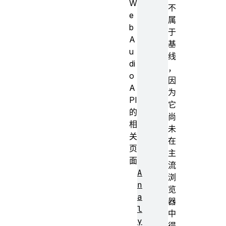
W
不
e
属
b
于
A
基
u
线
di
，
o
因
A
为
PI
它
的
尚
相
未
关
在
页
主
面
流
A
浏
n
览
a
器
l
中
y
得