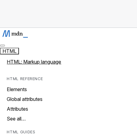
HTML
HTML: Markup language
HTML REFERENCE
Elements
Global attributes
Attributes
See all…
HTML GUIDES