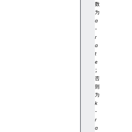
e
数
t
为
P
a
r
-
o
c
r
e
a
s
t
s
e
o
；
r
否
B
a
则
s
为
e
k
A
-
u
r
d
a
i