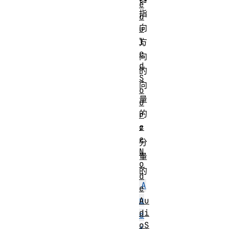
e
指
d
向
u
l
方
e
向
d
的
S
向
o
量
u
的
r
c
z
e
分
N
量
o
的
d
A
e
u
Au
di
d
oS