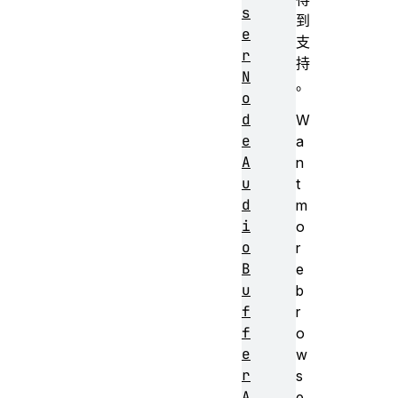
s
到
e
支
r
持
N
。
o
d
W
e
a
A
n
u
t
d
m
i
o
o
r
B
e
u
b
f
r
f
o
e
w
r
s
A
e