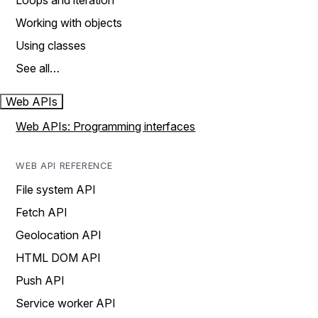
Loops and iteration
Working with objects
Using classes
See all…
Web APIs
Web APIs: Programming interfaces
WEB API REFERENCE
File system API
Fetch API
Geolocation API
HTML DOM API
Push API
Service worker API