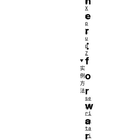
n
p
X
e
u
p
r
Y
u
：
p
Z
f
实
o
例
方
r
法
se
w
tO
ri
a
en
ta
r
ti