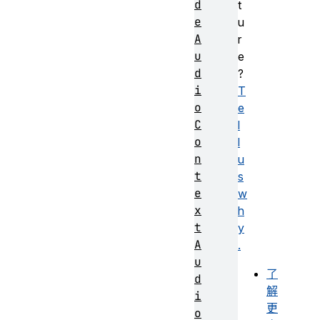
d
t
e
u
A
r
u
e
d
?
i
T
o
e
C
l
o
l
n
u
t
s
e
w
x
h
t
y
A
.
u
了
d
解
i
更
o