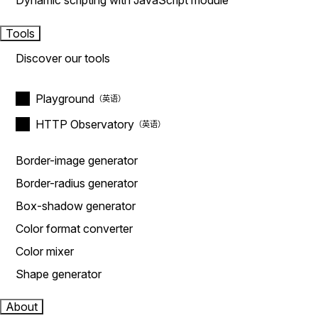
Dynamic scripting with JavaScript module
Tools
Discover our tools
Playground
HTTP Observatory
Border-image generator
Border-radius generator
Box-shadow generator
Color format converter
Color mixer
Shape generator
About