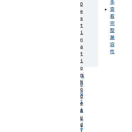
多
D
查
e
看
s
完
t
整
i
兼
n
容
a
性
t
i
o
n
A
N
u
o
d
d
i
e
o
A
u
L
d
i
i