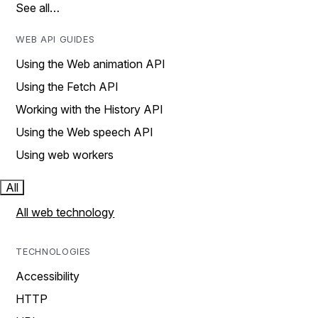
See all…
WEB API GUIDES
Using the Web animation API
Using the Fetch API
Working with the History API
Using the Web speech API
Using web workers
All
All web technology
TECHNOLOGIES
Accessibility
HTTP