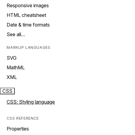
Responsive images
HTML cheatsheet
Date & time formats
See all…
MARKUP LANGUAGES
SVG
MathML
XML
CSS
CSS: Styling language
CSS REFERENCE
Properties