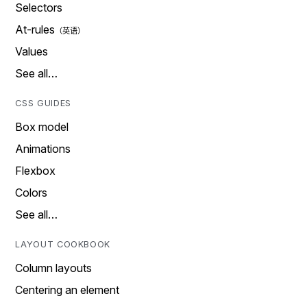
Selectors
At-rules
Values
See all…
CSS GUIDES
Box model
Animations
Flexbox
Colors
See all…
LAYOUT COOKBOOK
Column layouts
Centering an element