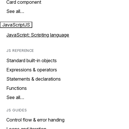
Card component
See all…
JavaScript
JS
JavaScript: Scripting language
JS REFERENCE
Standard built-in objects
Expressions & operators
Statements & declarations
Functions
See all…
JS GUIDES
Control flow & error handing