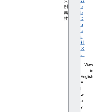
实
W
例
e
属
b
性
D
f
o
o
c
r
s
w
社
a
区
r
。
d
View
X
in
f
English
o
A
r
l
w
w
a
a
r
y
d