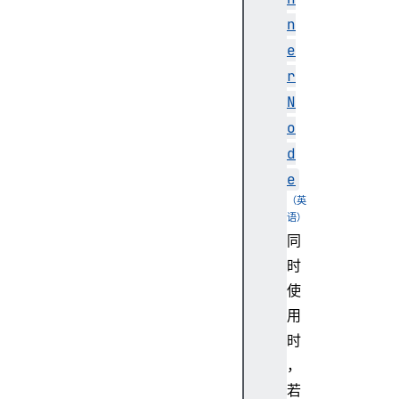
t
n
e
r
A
N
u
o
d
d
i
e
o
W
o
同
r
时
k
l
使
e
用
t
时
G
，
l
若
o