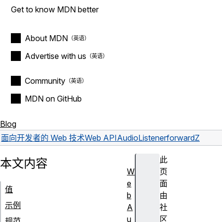
Get to know MDN better
About MDN
Advertise with us
Community
MDN on GitHub
Blog
面向开发者的 Web 技术
Web API
AudioListener
forwardZ
此
本文内容
W
页
e
面
值
b
由
示例
A
社
u
区
规范