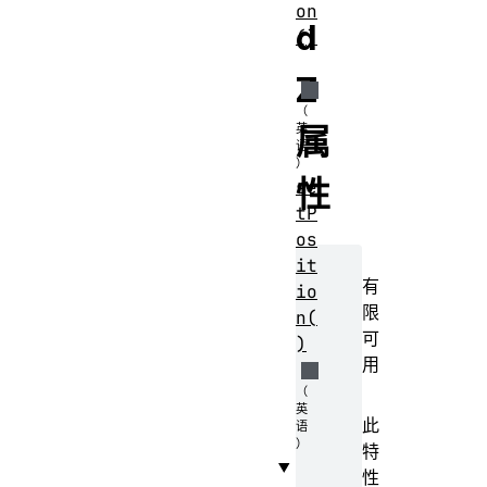
on
d
()
Z
属
性
se
tP
os
it
有
io
限
n(
可
)
用
此
特
性