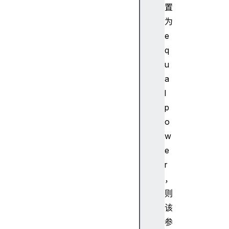
置
k
为
l
e
e
t
q
N
u
o
a
d
l
e
p
A
u
o
d
w
i
e
o
r
W
，
o
则
r
k
该
l
参