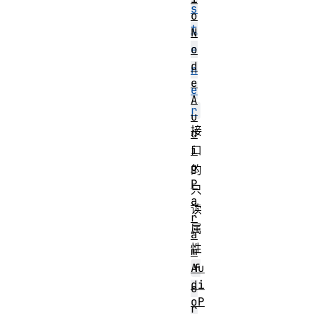
s
o
t
N
o
e
d
n
e
e
A
r
u
接
d
i
口
o
的
P
只
a
读
r
属
a
性
m
Au
f
di
o
oP
r