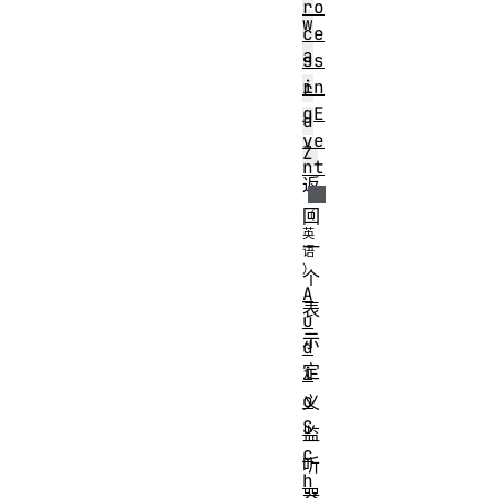
ro
w
ce
a
ss
in
r
gE
d
ve
Z
nt
返
回
一
个
A
表
u
示
d
定
i
o
义
S
监
c
听
h
器