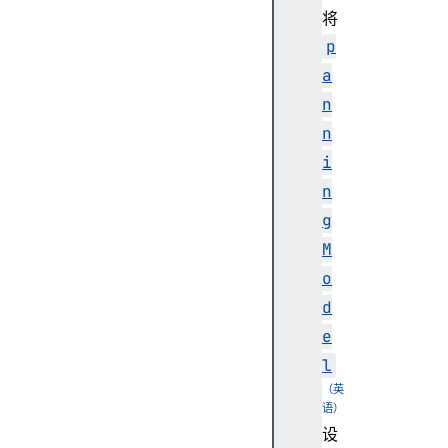
将
b
a
p
l
a
S
n
c
n
o
i
p
e
n
g
M
A
o
u
d
d
e
i
l
o
W
o
设
r