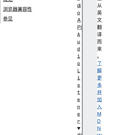
di
从
浏览器兼容性
o
英
参见
A
文
PI
翻
A
译
u
而
d
来
i
。
o
了
L
解
i
更
s
多
t
并
e
加
n
入
e
M
r
D
N