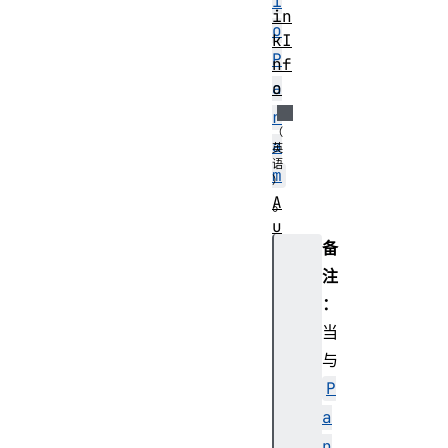
i
in
o
kI
P
nf
o
a
r
a
m
A
。
u
备
d
i
注
o
：
W
当
o
与
r
P
k
a
l
e
n