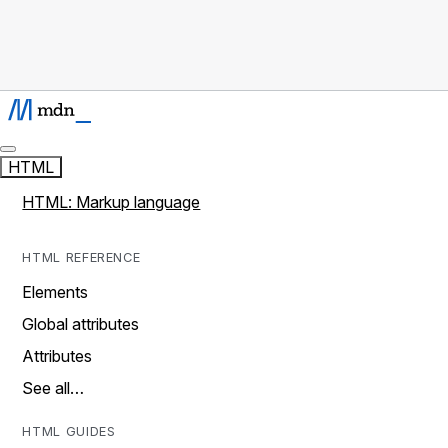
HTML
HTML: Markup language
HTML REFERENCE
Elements
Global attributes
Attributes
See all…
HTML GUIDES