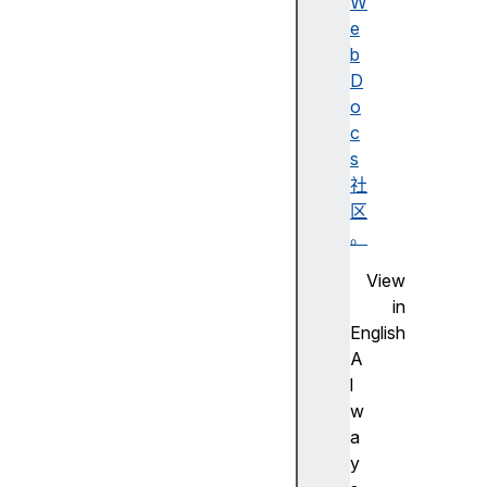
o
W
x
e
1
b
5
D
3
o
(
c
S
s
t
社
a
区
b
。
l
View
e
in
)
English
A
l
w
F
a
ir
y
e