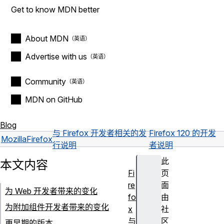
Get to know MDN better
About MDN
Advertise with us
Community
MDN on GitHub
Blog
与 Firefox 开发者相关的发
Firefox 120 的开发
Mozilla
Firefox
行说明
者说明
此
本文内容
Fi
页
re
面
为 Web 开发者带来的变化
fo
由
为附加组件开发者带来的变化
x
社
与
区
更早期的版本