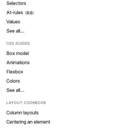
Selectors
At-rules
Values
See all…
CSS GUIDES
Box model
Animations
Flexbox
Colors
See all…
LAYOUT COOKBOOK
Column layouts
Centering an element