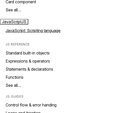
Card component
See all…
JavaScript
JS
JavaScript: Scripting language
JS REFERENCE
Standard built-in objects
Expressions & operators
Statements & declarations
Functions
See all…
JS GUIDES
Control flow & error handing