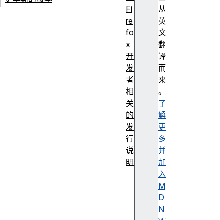
Fi
从
re
英
fo
文
x
翻
开
译
发
而
者
来
相
。
关
了
的
解
发
更
行
多
说
并
明
加
F
入
ir
M
e
D
f
N