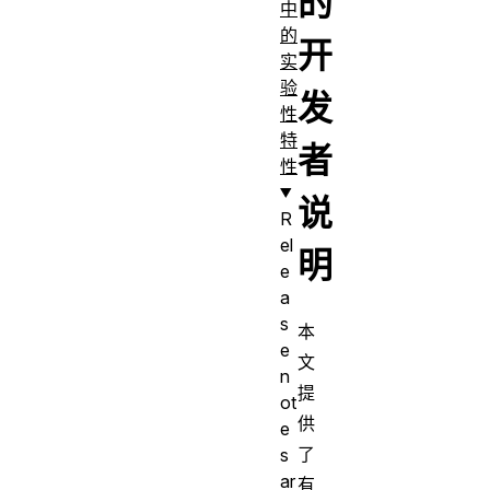
的
中
的
开
实
验
发
性
特
者
性
说
R
el
明
e
a
s
本
e
文
n
提
ot
供
e
了
s
ar
有