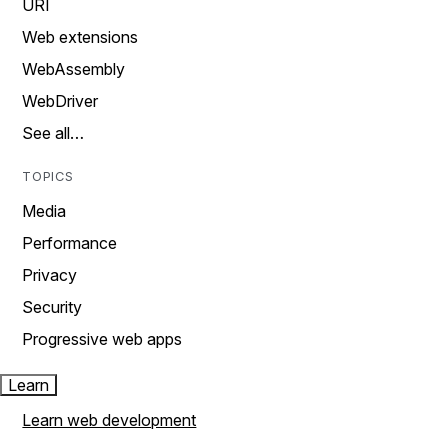
URI
Web extensions
WebAssembly
WebDriver
See all…
TOPICS
Media
Performance
Privacy
Security
Progressive web apps
Learn
Learn web development