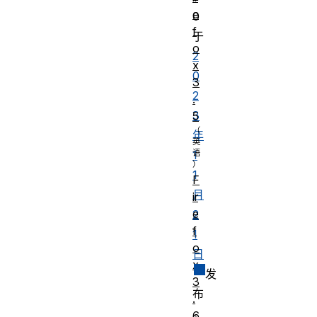
e
0
f
于
o
2
x
0
3
2
.
3
5
年
1
1
F
月
ir
e
2
f
1
o
日
x
发
3
布
.
。
6