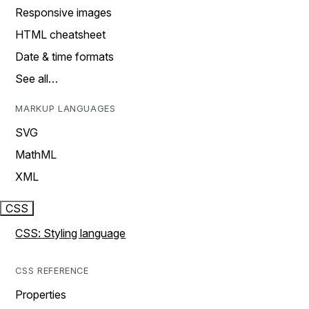
Responsive images
HTML cheatsheet
Date & time formats
See all…
MARKUP LANGUAGES
SVG
MathML
XML
CSS
CSS: Styling language
CSS REFERENCE
Properties