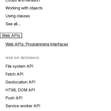
Loops and iteration
Working with objects
Using classes
See all…
Web APIs
Web APIs: Programming interfaces
WEB API REFERENCE
File system API
Fetch API
Geolocation API
HTML DOM API
Push API
Service worker API