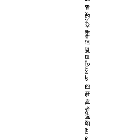
o
者
x
的
2
变
更
信
Fi
息
re
。
fo
F
x
i
3
r
的
开
e
发
f
者
o
说
x
明
1
F
2
ir