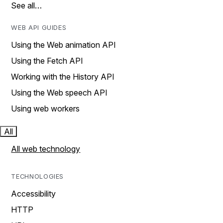
See all…
WEB API GUIDES
Using the Web animation API
Using the Fetch API
Working with the History API
Using the Web speech API
Using web workers
All
All web technology
TECHNOLOGIES
Accessibility
HTTP