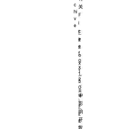
c
关
hi
F
v
i
e
r
F
e
ir
e
f
f
o
o
x
x
1
1.
2
5
0
中
影
F
响
ir
开
e
f
发