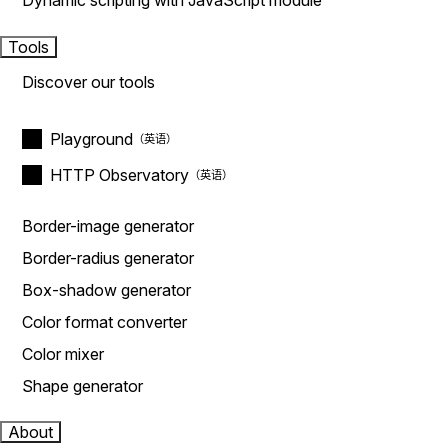
Dynamic scripting with JavaScript module
Tools
Discover our tools
Playground
HTTP Observatory
Border-image generator
Border-radius generator
Box-shadow generator
Color format converter
Color mixer
Shape generator
About