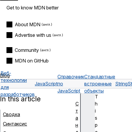
Get to know MDN better
About MDN
Advertise with us
Community
MDN on GitHub
Веб-
Blog
Справочник
Стандартные
технологии
JavaScript
по
встроенные
String
St
для
JavaScript
объекты
разработчиков
T
In this article
С
h
т
i
Сводка
а
s
Синтаксис
н
p