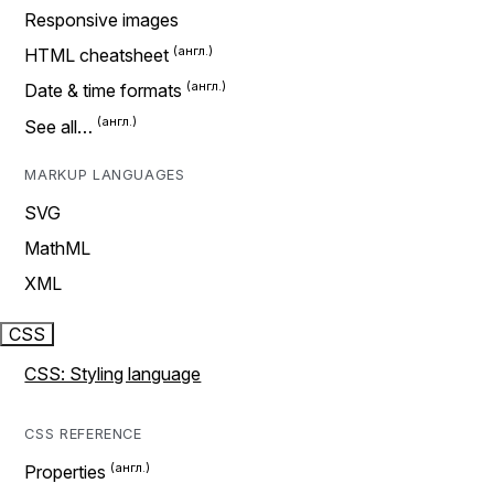
Responsive images
HTML cheatsheet
Date & time formats
See all…
MARKUP LANGUAGES
SVG
MathML
XML
CSS
CSS: Styling language
CSS REFERENCE
Properties