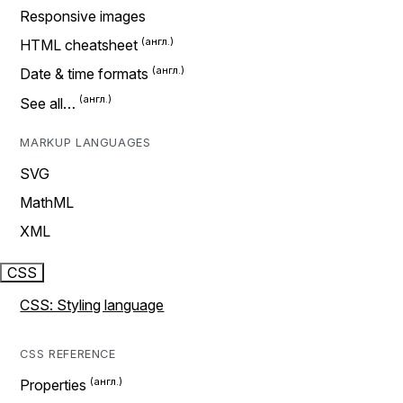
Responsive images
HTML cheatsheet
Date & time formats
See all…
MARKUP LANGUAGES
SVG
MathML
XML
CSS
CSS: Styling language
CSS REFERENCE
Properties