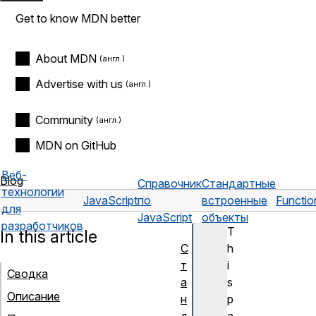
Get to know MDN better
About MDN
Advertise with us
Community
MDN on GitHub
Веб-
Blog
Справочник
Стандартные
технологии
JavaScript
по
встроенные
Functio
для
JavaScript
объекты
разработчиков
T
In this article
С
h
т
i
Сводка
а
s
Описание
н
p