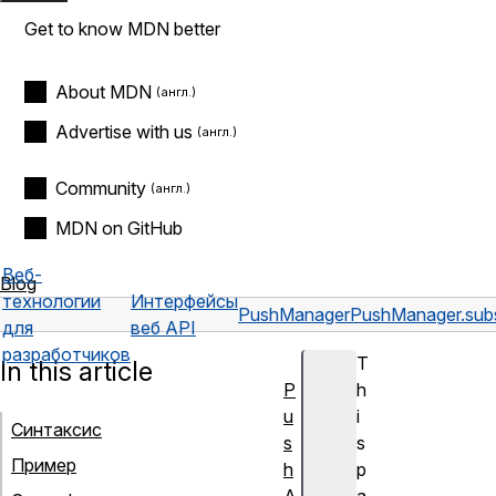
Get to know MDN better
About MDN
Advertise with us
Community
MDN on GitHub
Веб-
Blog
технологии
Интерфейсы
PushManager
PushManager.subs
для
веб API
разработчиков
T
In this article
P
h
u
i
Синтаксис
s
s
Пример
h
p