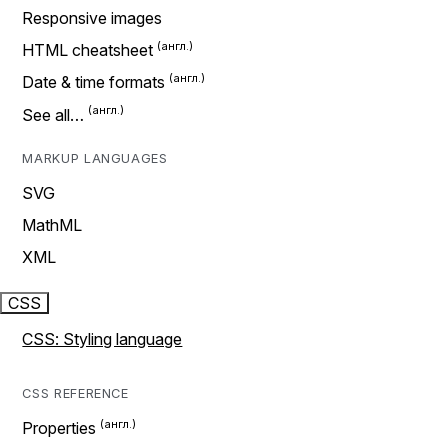
Responsive images
HTML cheatsheet
Date & time formats
See all…
MARKUP LANGUAGES
SVG
MathML
XML
CSS
CSS: Styling language
CSS REFERENCE
Properties