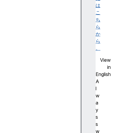
は
ツ
こ
O
ち
p
ら
er
か
at
ら
io
。
n
al
View
s
in
e
English
c
A
ur
l
it
w
y
a
y
s
s
同
w