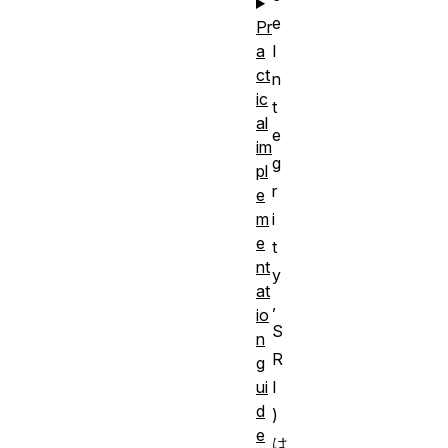
e
Pr
I
a
ct
n
ic
t
al
e
im
g
pl
r
e
i
m
e
t
nt
y
at
,
io
S
n
R
g
I
ui
d
)
e
は