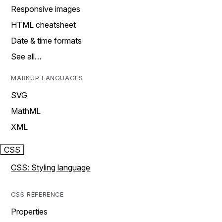
Responsive images
HTML cheatsheet
Date & time formats
See all…
MARKUP LANGUAGES
SVG
MathML
XML
CSS
CSS: Styling language
CSS REFERENCE
Properties