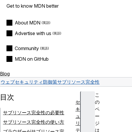
Get to know MDN better
About MDN
Advertise with us
Community
MDN on GitHub
Blog
ウェブ
セキュリティ
防御策
サブリソース完全性
こ
目次
セ
の
キ
ペ
サブリソース完全性の必要性
ュ
ー
サブリソース完全性の使い方
リ
ジ
テ
は
ブラウザーがサブリソース完