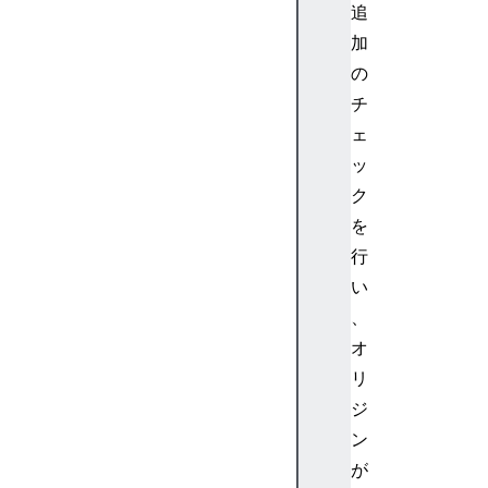
追
加
の
チ
ェ
ッ
ク
を
行
い
、
オ
リ
ジ
ン
が