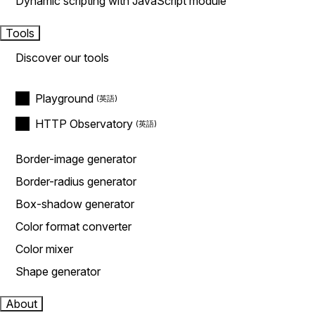
Dynamic scripting with JavaScript module
Tools
Discover our tools
Playground
HTTP Observatory
Border-image generator
Border-radius generator
Box-shadow generator
Color format converter
Color mixer
Shape generator
About