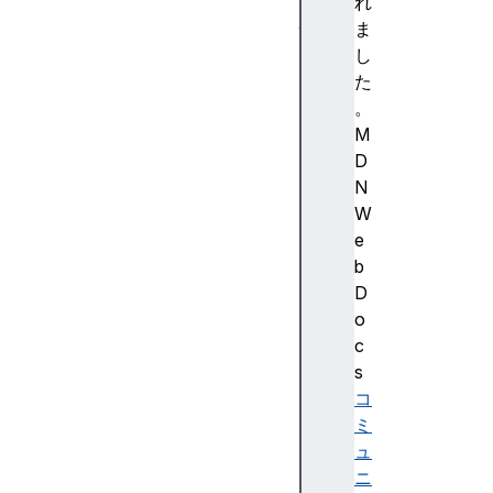
明
れ
性
ま
In
し
p
た
ut
。
v
M
ali
D
d
N
at
W
io
e
n
b
D
o
c
s
L
コ
o
ミ
c
ュ
al
ニ
n