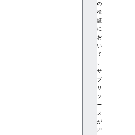
の
検
証
に
お
い
て
、
サ
ブ
リ
ソ
ー
ス
が
埋