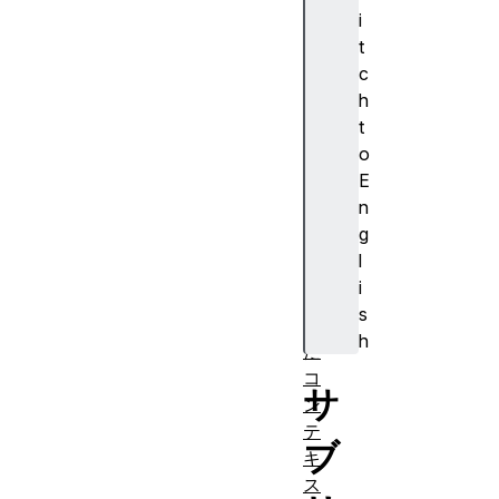
一
i
オ
t
リ
c
ジ
h
ン
t
ポ
o
リ
E
シ
n
ー
g
保
l
護
i
さ
s
れ
h
た
コ
サ
ン
テ
ブ
キ
ス