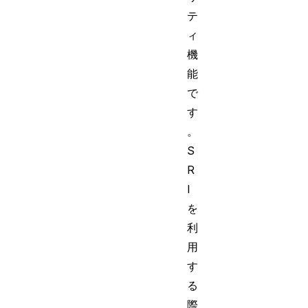
テ
ィ
機
能
で
す
。
S
R
I
を
利
用
す
る
際