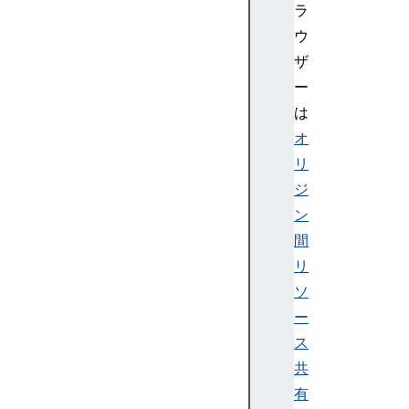
ラ
ウ
ザ
ー
は
オ
リ
ジ
ン
間
リ
ソ
ー
ス
共
有