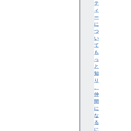
テ
et
ィ
w
ー
or
に
k
つ
a
い
c
て
c
も
e
っ
s
と
s
知
り
、
仲
混
間
在
に
コ
な
ン
る
テ
に
ン