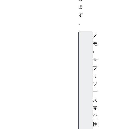
ま
す
。
メ
モ
:
サ
ブ
リ
ソ
ー
ス
完
全
性