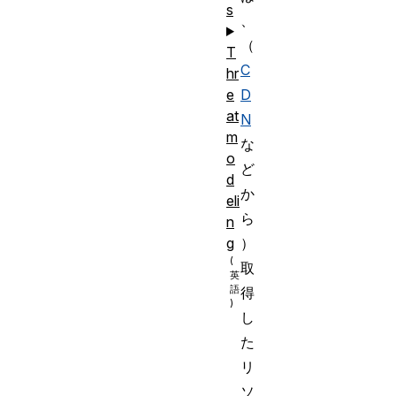
s
、
（
T
C
hr
D
e
at
N
m
な
o
ど
d
か
eli
ら
n
）
g
取
得
し
た
リ
ソ