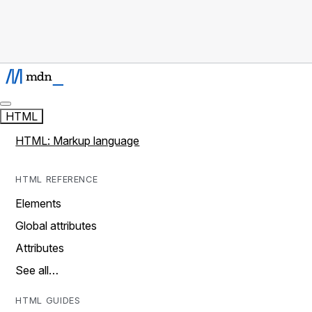
HTML
HTML: Markup language
HTML REFERENCE
Elements
Global attributes
Attributes
See all…
HTML GUIDES