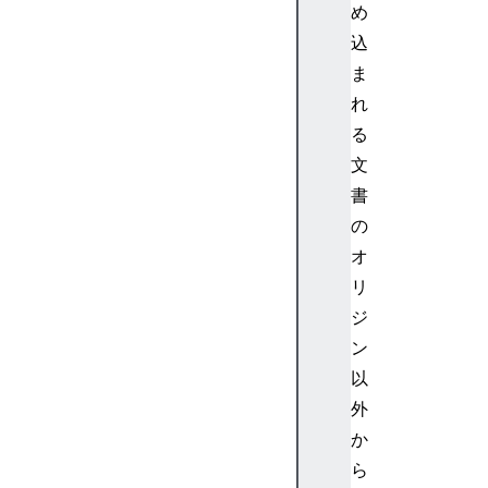
め
込
ま
れ
る
文
書
の
オ
リ
ジ
ン
以
外
か
ら