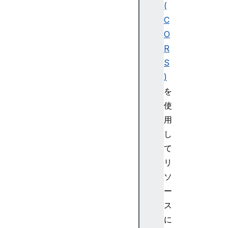
(
C
O
R
S
)
を
使
用
し
て
リ
ソ
ー
ス
に