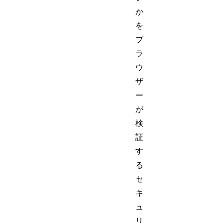
か
を
ブ
ラ
ウ
ザ
ー
が
検
証
す
る
セ
キ
ュ
リ