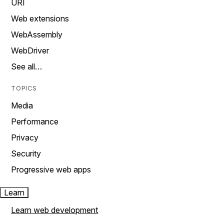
URI
Web extensions
WebAssembly
WebDriver
See all…
TOPICS
Media
Performance
Privacy
Security
Progressive web apps
Learn
Learn web development