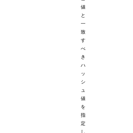
値
と
一
致
す
べ
き
ハ
ッ
シ
ュ
値
を
指
定
し