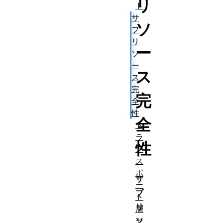
リ
ト
サ
ソ
ブ
リ
ー
ソ
ー
ス
ス
完
完
全
性
全
ト
ラ
性
ン
ス
ポ
サ
ー
ブ
ト
リ
層
ソ
セ