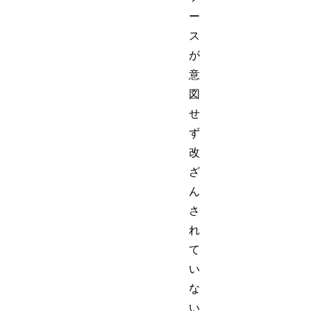
ー
ス
が
意
図
せ
ず
改
ざ
ん
さ
れ
て
い
な
い