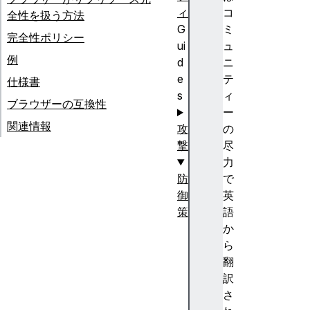
ィ
コ
全性を扱う方法
G
ミ
完全性ポリシー
ui
ュ
例
d
ニ
e
テ
仕様書
s
ィ
ブラウザーの互換性
ー
関連情報
攻
の
撃
尽
力
防
で
御
英
策
語
証
か
明
ら
書
翻
の
訳
透
さ