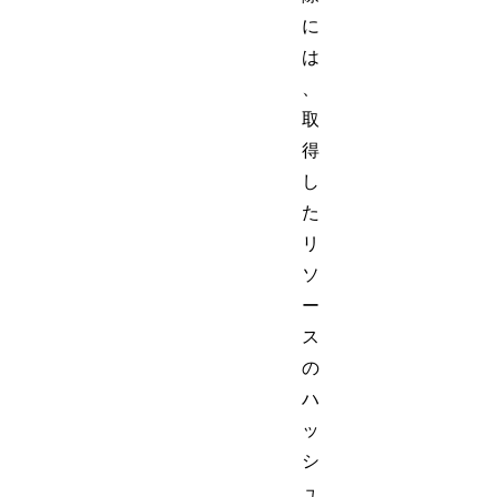
に
は
、
取
得
し
た
リ
ソ
ー
ス
の
ハ
ッ
シ
ュ