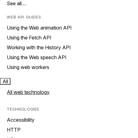
See all…
WEB API GUIDES
Using the Web animation API
Using the Fetch API
Working with the History API
Using the Web speech API
Using web workers
All
All web technology
TECHNOLOGIES
Accessibility
HTTP