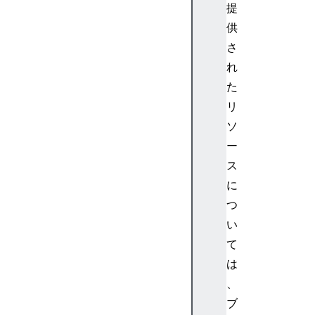
提
供
さ
れ
た
リ
ソ
ー
ス
に
つ
い
て
は
、
ブ