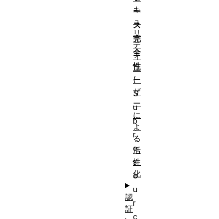
キ
ー
ュ
ス
リ
完
テ
全
ィ
性
ユ
(
ー
ザ
S
ー
u
に
b
よ
r
る
e
活
s
性
化
o
u
認
r
証
c