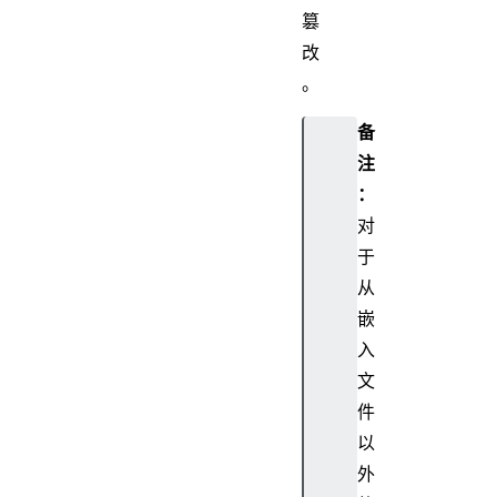
篡
改
。
备
注
：
对
于
从
嵌
入
文
件
以
外