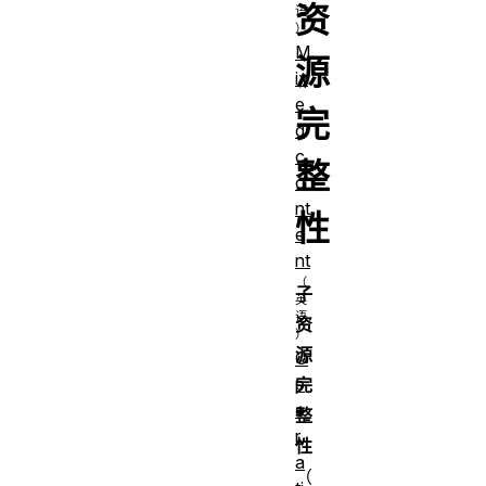
资
M
源
ix
e
完
d
c
整
o
nt
性
e
nt
子
资
源
O
p
完
e
整
r
性
a
（