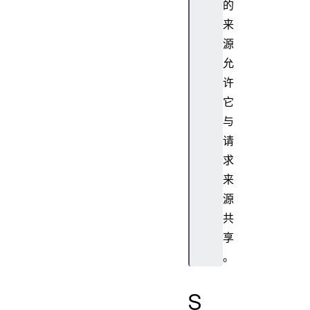
的
来
源
允
许
它
与
请
求
来
源
共
享
。
S