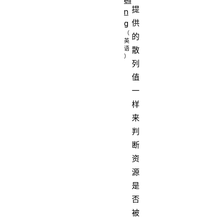
提
n
供
g
的
散
列
值
一
样
来
判
断
资
源
是
否
被