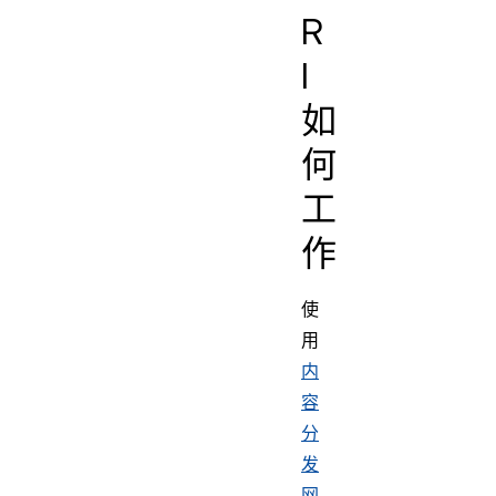
R
I
如
何
工
作
使
用
内
容
分
发
网