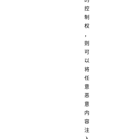
控
制
权
，
则
可
以
将
任
意
恶
意
内
容
注
入