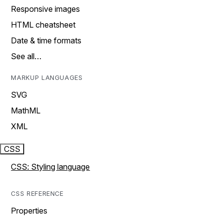
Responsive images
HTML cheatsheet
Date & time formats
See all…
MARKUP LANGUAGES
SVG
MathML
XML
CSS
CSS: Styling language
CSS REFERENCE
Properties