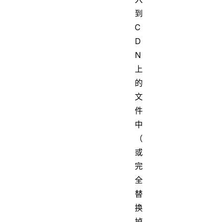
到
C
D
N
上
的
文
件
中
（
或
完
全
替
换
掉