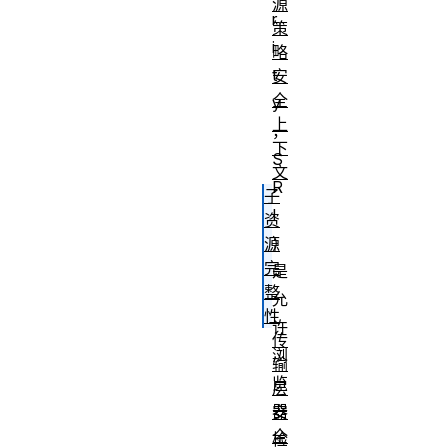
源
r
策
i
略
t
安
全
y
上
，
下
S
文
R
子
I
资
）
源
完
是
整
允
性
许
传
浏
输
览
层
器
安
全
检