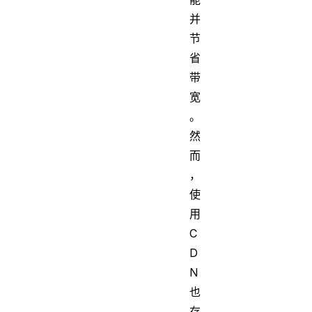
并
节
省
带
宽
。
然
而
，
使
用
C
D
N
也
存