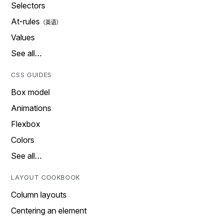
Selectors
At-rules
Values
See all…
CSS GUIDES
Box model
Animations
Flexbox
Colors
See all…
LAYOUT COOKBOOK
Column layouts
Centering an element