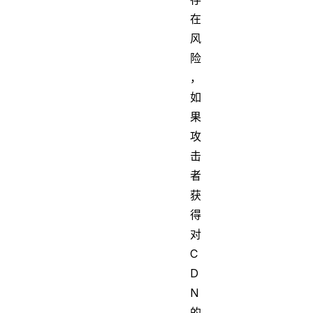
在
风
险
，
如
果
攻
击
者
获
得
对
C
D
N
的