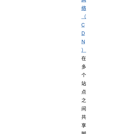
络
（
C
D
N
）
在
多
个
站
点
之
间
共
享
脚