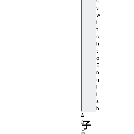
s
s
L
w
o
i
c
t
al
c
n
h
e
t
t
o
w
E
o
n
rk
g
a
l
c
i
c
s
e
h
s
s
子