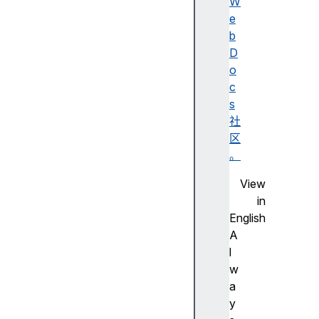
W
书
e
透
b
明
D
度
o
I
c
n
s
p
社
u
区
t
。
v
View
a
in
li
English
d
A
a
l
ti
w
o
a
n
y