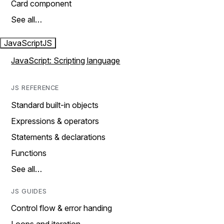
Card component
See all…
JavaScript
JS
JavaScript: Scripting language
JS REFERENCE
Standard built-in objects
Expressions & operators
Statements & declarations
Functions
See all…
JS GUIDES
Control flow & error handing