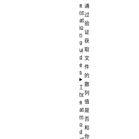
e
通
nt
过
at
验
io
证
n
获
g
取
ui
d
文
e
件
s
的
散
T
列
hr
值
e
at
是
m
否
o
和
d
你
eli