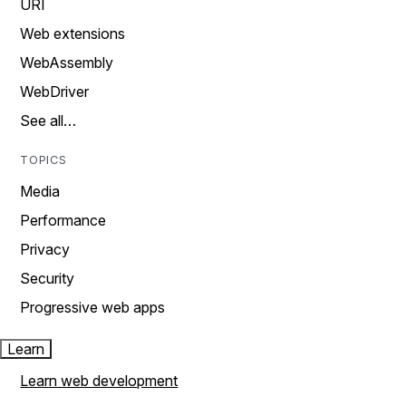
URI
Web extensions
WebAssembly
WebDriver
See all…
TOPICS
Media
Performance
Privacy
Security
Progressive web apps
Learn
Learn web development