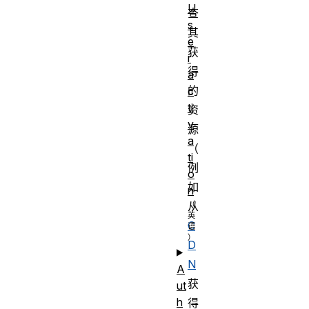
U
查
s
其
e
获
r
得
a
的
c
ti
资
v
源
a
（
ti
例
o
如
n
从
C
D
N
A
获
ut
h
得