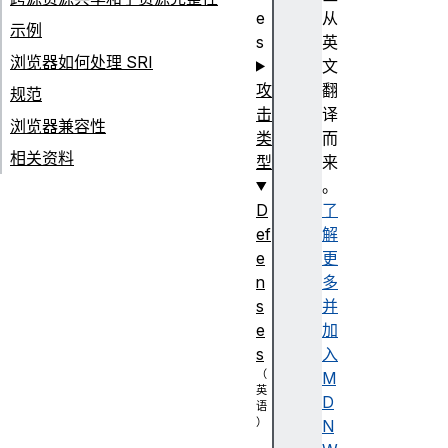
e
从
示例
s
英
浏览器如何处理 SRI
文
攻
翻
规范
击
译
浏览器兼容性
类
而
相关资料
型
来
。
D
了
ef
解
e
更
n
多
s
并
e
加
s
入
M
D
N
证