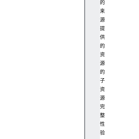
的
来
源
提
供
的
资
源
的
子
资
源
完
整
性
验