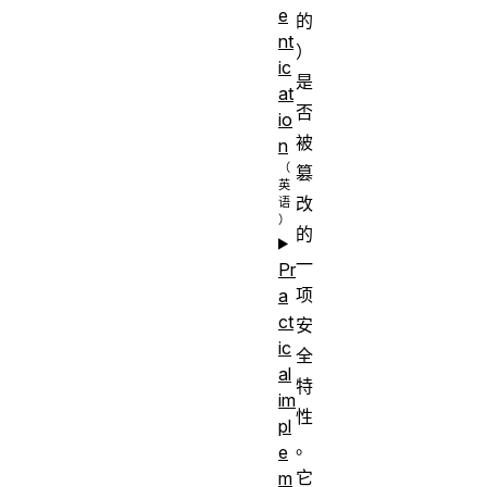
e
的
nt
）
ic
是
at
否
io
被
n
篡
改
的
一
Pr
项
a
ct
安
ic
全
al
特
im
性
pl
。
e
它
m