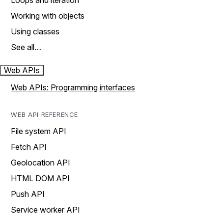
Loops and iteration
Working with objects
Using classes
See all…
Web APIs
Web APIs: Programming interfaces
WEB API REFERENCE
File system API
Fetch API
Geolocation API
HTML DOM API
Push API
Service worker API