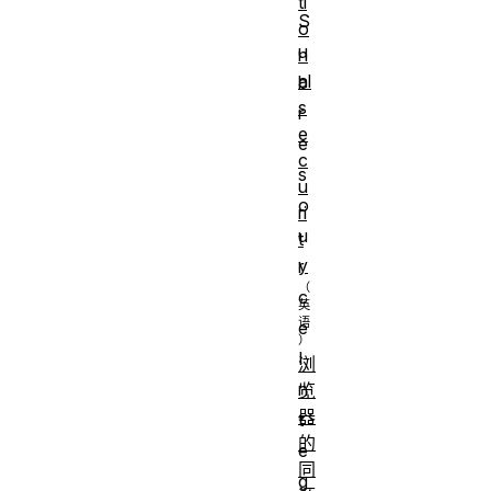
ti
S
o
u
n
al
b
s
r
e
e
c
s
u
o
ri
u
t
y
r
c
e
I
浏
n
览
器
t
的
e
同
g