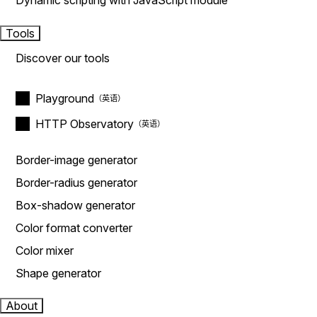
Dynamic scripting with JavaScript module
Tools
Discover our tools
Playground
HTTP Observatory
Border-image generator
Border-radius generator
Box-shadow generator
Color format converter
Color mixer
Shape generator
About