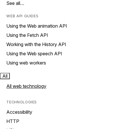
See all…
WEB API GUIDES
Using the Web animation API
Using the Fetch API
Working with the History API
Using the Web speech API
Using web workers
All
All web technology
TECHNOLOGIES
Accessibility
HTTP