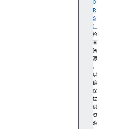
O
R
S
）
检
查
资
源
，
以
确
保
提
供
资
源