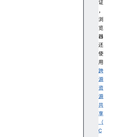
证
，
浏
览
器
还
使
用
跨
源
资
源
共
享
（
C