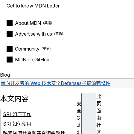
Get to know MDN better
About MDN
Advertise with us
Community
MDN on GitHub
Blog
面向开发者的 Web 技术
安全
Defenses
子资源完整性
此
本文内容
安
页
全
面
SRI 如何工作
G
由
SRI 如何使用
ui
社
d
区
跨源资源共享和子资源完整性