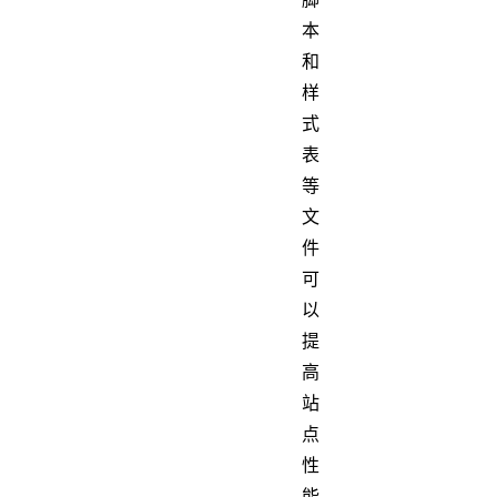
本
和
样
式
表
等
文
件
可
以
提
高
站
点
性
能