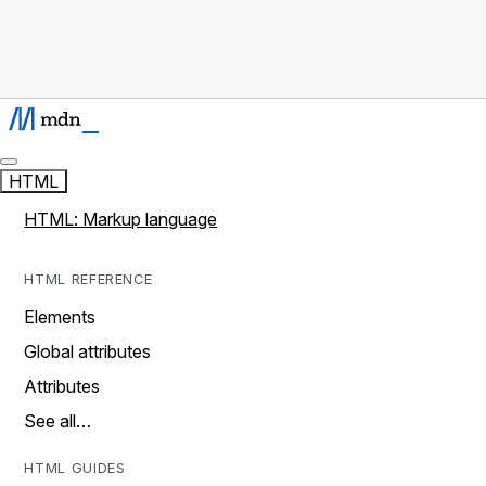
HTML
HTML: Markup language
HTML REFERENCE
Elements
Global attributes
Attributes
See all…
HTML GUIDES