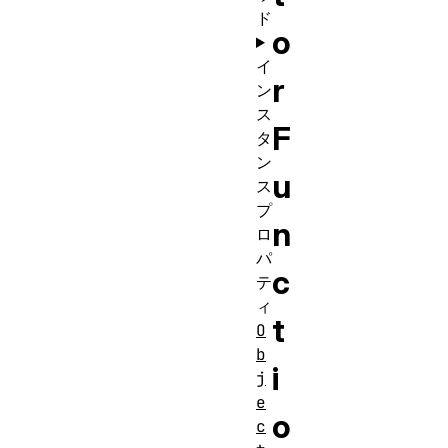
ド
o
イ
r
ン
ス
F
タ
ン
u
ス
プ
n
ロ
パ
c
テ
ィ
t
O
b
i
j
e
o
c