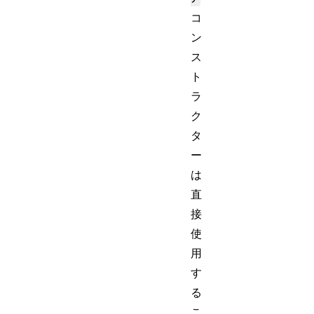
コ
ン
ス
ト
ラ
ク
タ
ー
は
直
接
使
用
す
る
こ