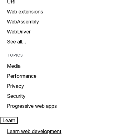
URI
Web extensions
WebAssembly
WebDriver
See all…
TOPICS
Media
Performance
Privacy
Security
Progressive web apps
Learn
Learn web development