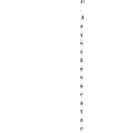
お
、
A
s
y
n
c
G
e
n
e
r
a
t
o
r