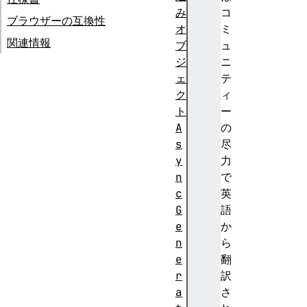
み
コ
ブラウザーの互換性
オ
ミ
関連情報
ブ
ュ
ジ
ニ
ェ
テ
ク
ィ
ト
ー
A
の
s
尽
y
力
n
で
c
英
G
語
e
か
n
ら
e
翻
r
訳
a
さ