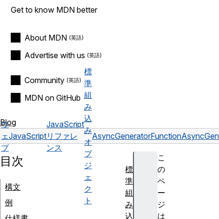
Get to know MDN better
About MDN
Advertise with us
標
Community
準
組
MDN on GitHub
み
込
Blog
ウ
JavaScript
み
ェ
JavaScript
リファレ
AsyncGeneratorFunction
AsyncGene
オ
ブ
ンス
ブ
こ
目次
ジ
標
の
ェ
準
ペ
構文
ク
組
ー
ト
例
み
ジ
込
は
仕様書