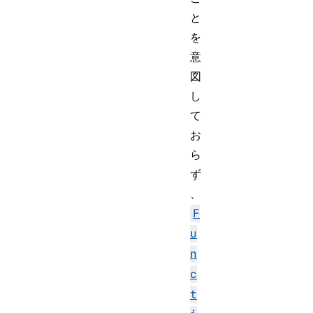
と
を
意
図
し
て
お
ら
ず
、
F
u
n
c
t