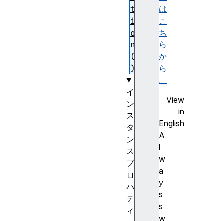
t
は
i
こ
o
ち
n
ら
(
か
)
ら
。
イ
View
ン
in
ス
English
タ
A
ン
l
ス
w
プ
a
ロ
y
パ
s
テ
s
ィ
w