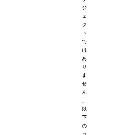
ジ
ェ
ク
ト
で
は
あ
り
ま
せ
ん
。
以
下
の
コ