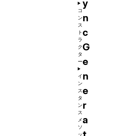
y
コ
n
ン
ス
c
ト
ラ
G
ク
タ
e
ー
n
イ
ン
e
ス
タ
r
ン
ス
a
メ
ソ
t
ッ