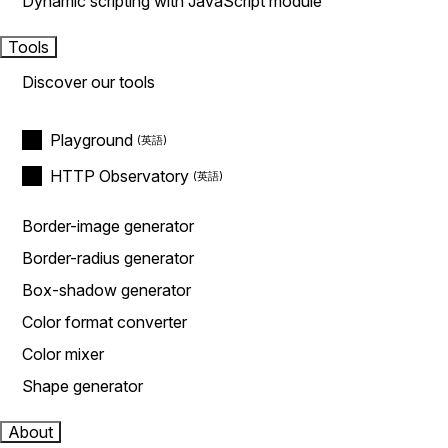
Dynamic scripting with JavaScript module
Tools
Discover our tools
Playground
HTTP Observatory
Border-image generator
Border-radius generator
Box-shadow generator
Color format converter
Color mixer
Shape generator
About