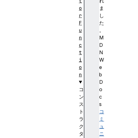
t
れ
o
ま
r
し
F
た
u
。
n
M
c
D
t
N
i
W
o
e
n
b
D
コ
o
ン
c
ス
s
ト
コ
ラ
ミ
ク
ュ
タ
ニ