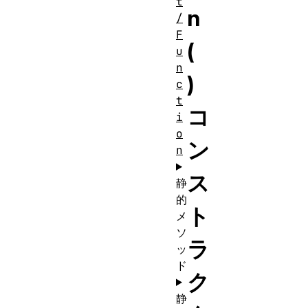
t
n
/
F
(
u
n
)
c
t
コ
i
o
ン
n
ス
静
的
ト
メ
ソ
ラ
ッ
ド
ク
静