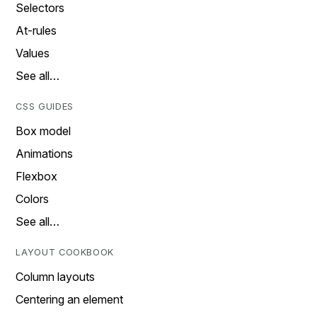
Selectors
At-rules
Values
See all…
CSS GUIDES
Box model
Animations
Flexbox
Colors
See all…
LAYOUT COOKBOOK
Column layouts
Centering an element