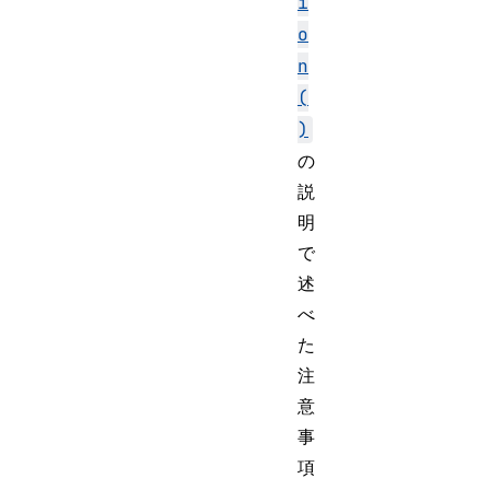
i
o
n
(
)
の
説
明
で
述
べ
た
注
意
事
項