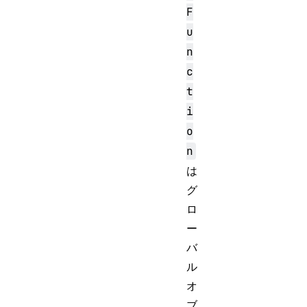
F
u
n
c
t
i
o
n
は
グ
ロ
ー
バ
ル
オ
ブ