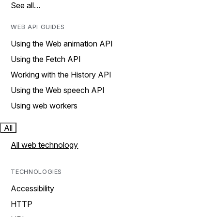
See all…
WEB API GUIDES
Using the Web animation API
Using the Fetch API
Working with the History API
Using the Web speech API
Using web workers
All
All web technology
TECHNOLOGIES
Accessibility
HTTP