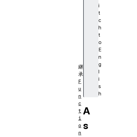
p
i
r
t
o
c
t
h
o
t
t
o
y
E
p
n
e
g
継
l
承
i
F
s
u
h
n
c
A
t
i
s
o
n