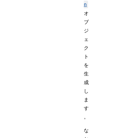
n
オ
ブ
ジ
ェ
ク
ト
を
生
成
し
ま
す
。
な