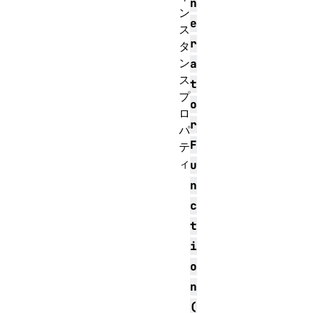
n
ン
e
ス
r
タ
ン
a
ス
t
プ
o
ロ
r
パ
F
テ
ィ
u
n
c
t
i
o
n
(