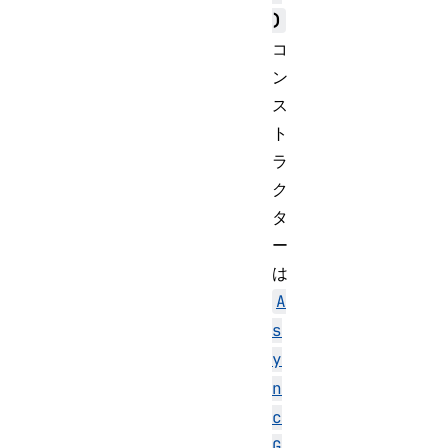
)
コ
ン
ス
ト
ラ
ク
タ
ー
は
A
s
y
n
c
G