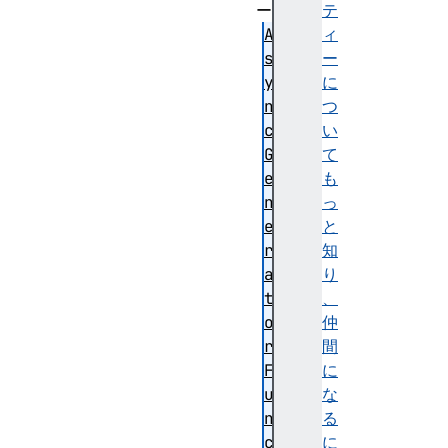
ー
テ
A
ィ
s
ー
y
に
n
つ
c
い
G
て
e
も
n
っ
e
と
r
知
a
り
t
、
o
仲
r
間
F
に
u
な
n
る
c
に