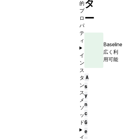
タ
的
プ
ー
ロ
パ
テ
ィ
Baseline
広く利
イ
用可能
ン
ス
A
タ
ン
s
ス
y
メ
n
ソ
c
ッ
ド
G
e
イ