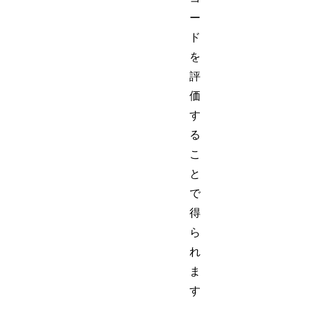
ー
ド
を
評
価
す
る
こ
と
で
得
ら
れ
ま
す
。