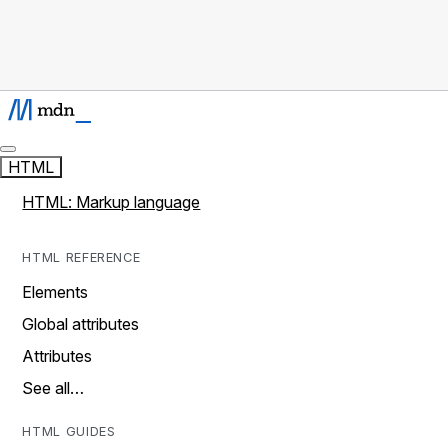
HTML
HTML: Markup language
HTML REFERENCE
Elements
Global attributes
Attributes
See all…
HTML GUIDES