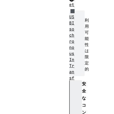
et
US
利
BI
用
so
可
ch
能
ro
性
no
は
us
限
In
定
Tr
的
an
sf
安
er
Re
全
su
な
lt
コ
ン