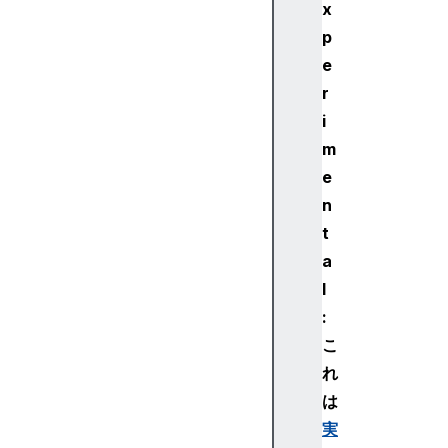
x
p
e
r
i
m
e
n
t
a
l
:
こ
れ
は
実