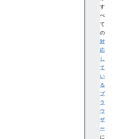
so
す
ch
べ
ro
て
no
の
us
Ou
対
tT
応
ra
し
ns
て
fe
い
rR
る
es
ul
ブ
t
ラ
ウ
US
ザ
BO
ー
ut
に
Tr