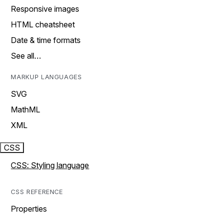
Responsive images
HTML cheatsheet
Date & time formats
See all…
MARKUP LANGUAGES
SVG
MathML
XML
CSS
CSS: Styling language
CSS REFERENCE
Properties