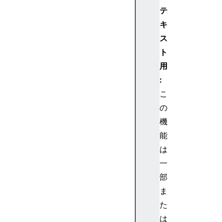
US
テ
BI
キ
so
ch
ス
ro
ト
no
用
us
:
Ou
こ
tT
の
ra
ns
機
fe
能
rP
は
ac
一
ke
部
t
ま
US
た
BI
は