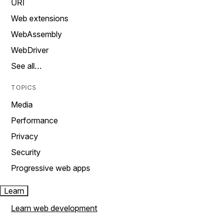
URI
Web extensions
WebAssembly
WebDriver
See all…
TOPICS
Media
Performance
Privacy
Security
Progressive web apps
Learn
Learn web development