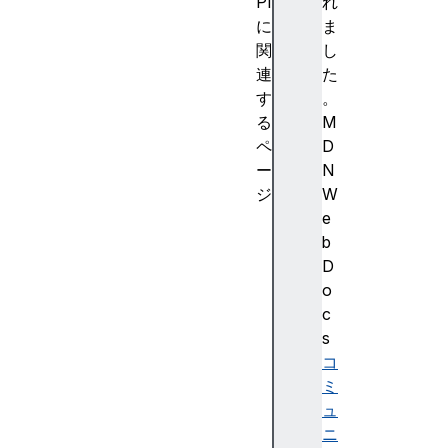
PI
れ
に
ま
関
し
連
た
す
。
る
M
ペ
D
ー
N
ジ
W
N
e
a
b
v
D
i
o
g
c
a
s
t
コ
o
ミ
r
ュ
.
ニ