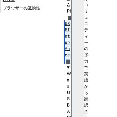
A
コ
ブラウザーの互換性
PI
ミ
ュ
US
ニ
BI
テ
nt
ィ
er
ー
fa
の
ce
尽
力
で
W
英
e
語
b
か
U
ら
S
翻
B
訳
A
さ