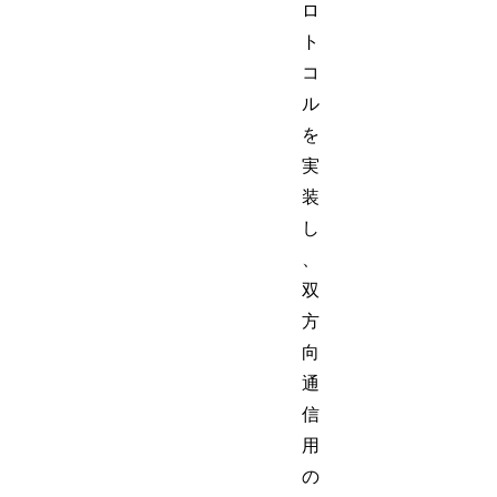
ロ
ト
コ
ル
を
実
装
し
、
双
方
向
通
信
用
の