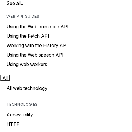
See all…
WEB API GUIDES
Using the Web animation API
Using the Fetch API
Working with the History API
Using the Web speech API
Using web workers
All
All web technology
TECHNOLOGIES
Accessibility
HTTP