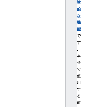
験
的
な
機
能
で
す
。
本
番
で
使
用
す
る
前