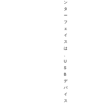
ン
タ
ー
フ
ェ
イ
ス
は
、
U
S
B
デ
バ
イ
ス