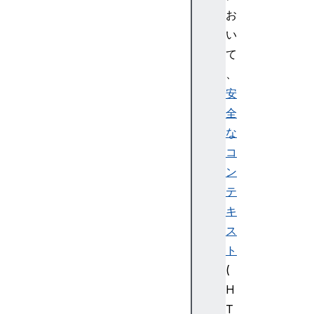
an
お
sf
い
er
て
Re
、
su
安
lt
全
W
な
o
コ
r
ン
k
テ
e
キ
r
ス
N
a
ト
v
(
i
H
g
T