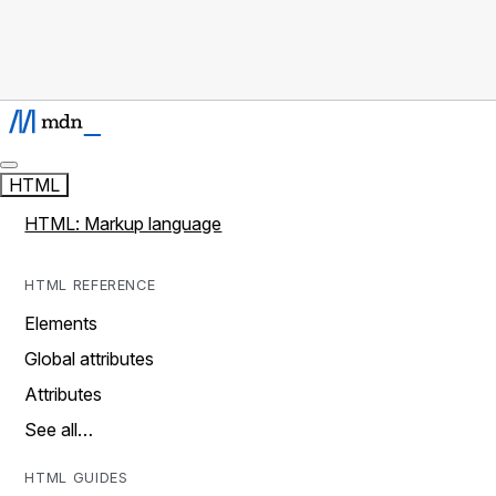
HTML
HTML: Markup language
HTML REFERENCE
Elements
Global attributes
Attributes
See all…
HTML GUIDES