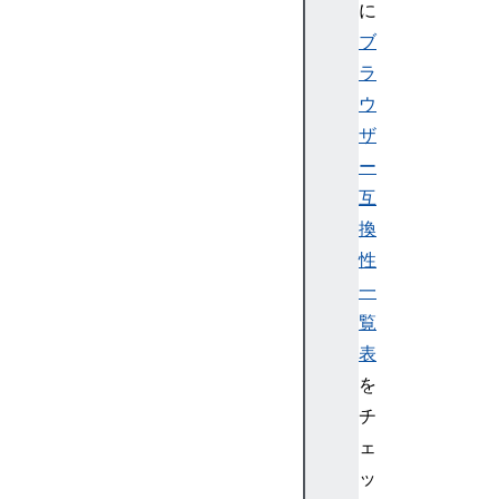
に
ブ
ラ
ウ
ザ
ー
互
換
性
一
覧
表
を
チ
ェ
ッ