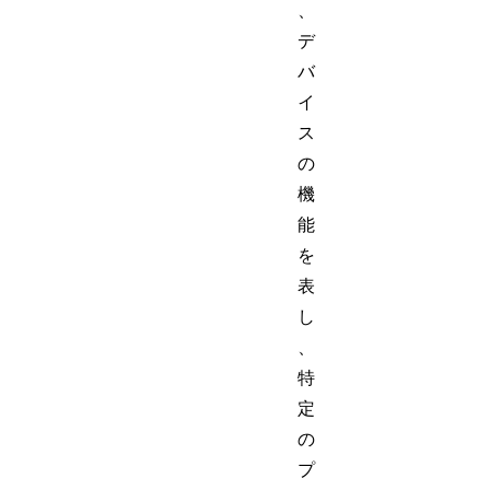
、
デ
バ
イ
ス
の
機
能
を
表
し
、
特
定
の
プ