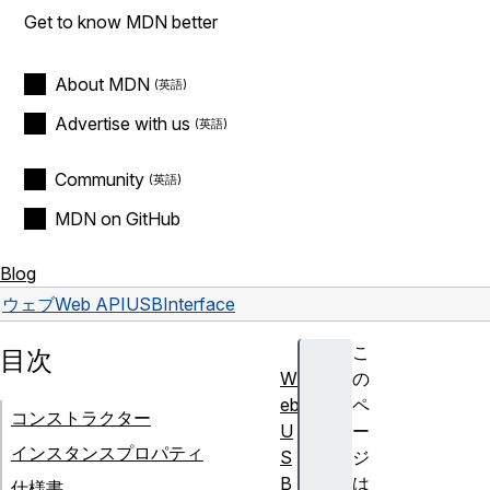
Get to know MDN better
About MDN
Advertise with us
Community
MDN on GitHub
Blog
ウェブ
Web API
USBInterface
こ
目次
W
の
eb
ペ
コンストラクター
U
ー
インスタンスプロパティ
S
ジ
B
は
仕様書