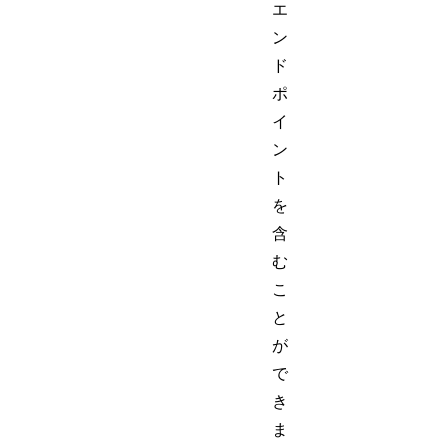
エ
ン
ド
ポ
イ
ン
ト
を
含
む
こ
と
が
で
き
ま