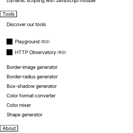
Dynamic scripting with JavaScript module
Tools
Discover our tools
Playground
HTTP Observatory
Border-image generator
Border-radius generator
Box-shadow generator
Color format converter
Color mixer
Shape generator
About