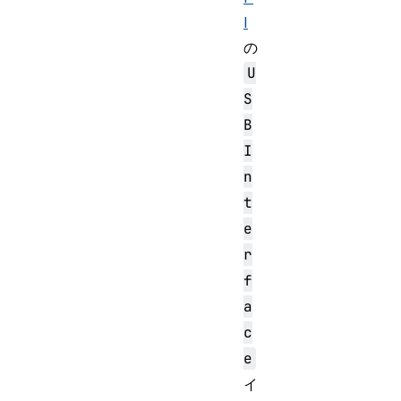
I
の
U
S
B
I
n
t
e
r
f
a
c
e
イ