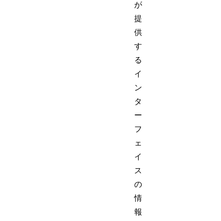
が
提
供
す
る
イ
ン
タ
ー
フ
ェ
イ
ス
の
情
報