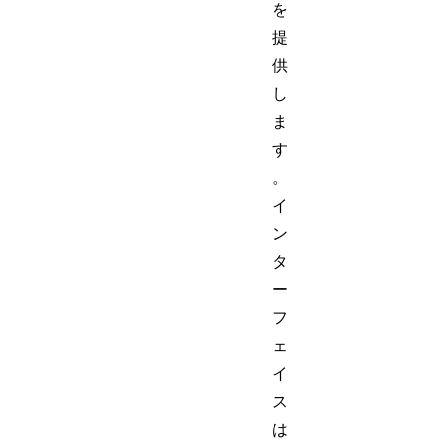
を
提
供
し
ま
す
。
イ
ン
タ
ー
フ
ェ
イ
ス
は