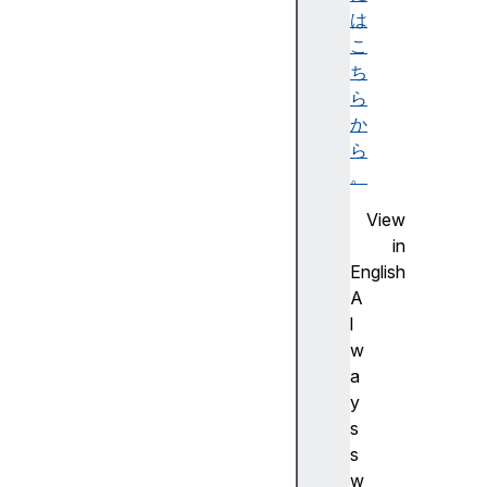
BC
は
on
こ
fi
ち
gu
ら
ra
か
ti
ら
on
。
View
US
in
BC
English
on
A
ne
l
ct
w
io
a
nE
y
ve
s
nt
s
w