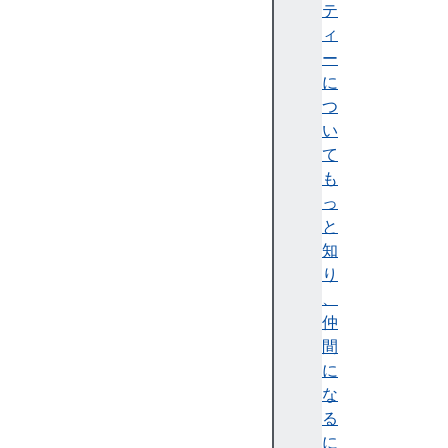
u
テ
s
ィ
b
ー
US
に
B
つ
い
US
て
BA
も
lt
っ
er
と
na
知
te
り
In
、
te
仲
rf
間
ac
に
e
な
る
US
に