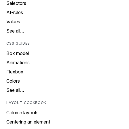
Selectors
At-rules
Values
See all…
CSS GUIDES
Box model
Animations
Flexbox
Colors
See all…
LAYOUT COOKBOOK
Column layouts
Centering an element