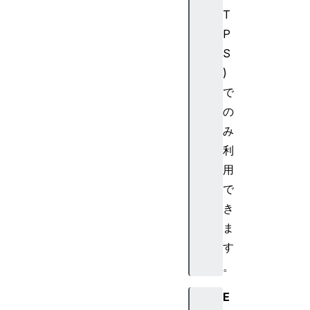
a
T
t
P
o
r
S
.
)
u
で
s
の
b
み
利
用
で
き
ま
す
。
E