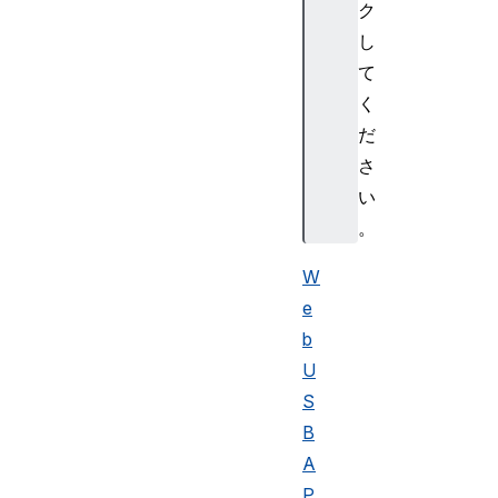
ク
し
て
く
だ
さ
い
。
W
e
b
U
S
B
A
P