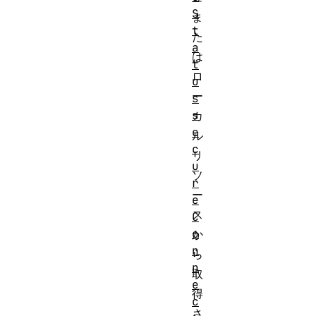
S
ま
t
た
a
は
t
ロ
u
ー
s
s
カ
e
ル
c
リ
u
ソ
r
ー
e
ス
C
o
か
n
ら
n
取
e
得
c
さ