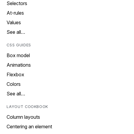
Selectors
At-rules
Values
See all…
CSS GUIDES
Box model
Animations
Flexbox
Colors
See all…
LAYOUT COOKBOOK
Column layouts
Centering an element