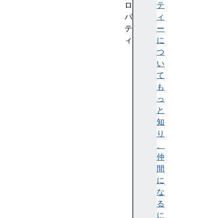
ロ
テ
パ
ィ
テ
ー
ィ
に
c
つ
o
い
n
て
n
も
e
っ
c
と
t
知
E
り
n
、
d
仲
c
間
o
に
n
な
n
る
e
に