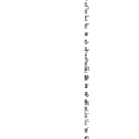
n
コ
g
ー
t
デ
r
a
ィ
n
ン
s
グ
f
を
e
削
r
除
S
i
す
z
る
e
前
w
に
o
ペ
r
イ
k
e
ロ