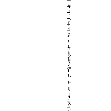
o
キ
c
ャ
k
ッ
i
シ
n
ュ
g
S
）
t
か
a
ら
t
受
u
信
s
し
r
e
た
q
サ
u
イ
e
ズ
s
（