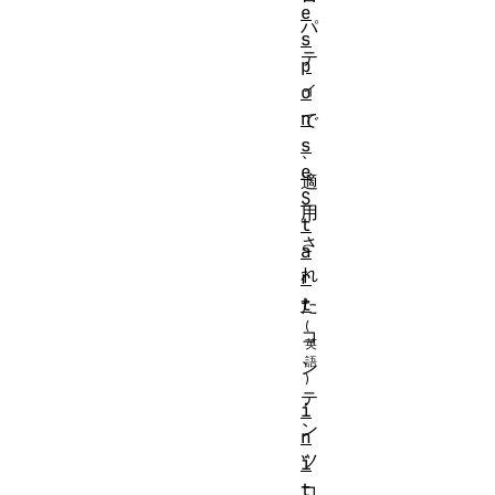
e
パ
s
テ
p
ィ
o
n
で
s
、
e
適
S
用
t
さ
a
れ
r
t
た
コ
ン
テ
i
ン
n
ツ
i
t
コ