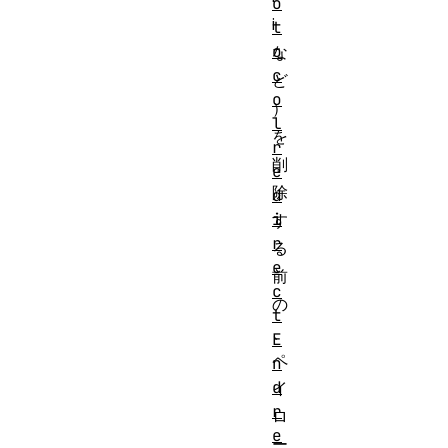
o
i
t
o
な
c
ど
o
）
l
を
r
削
e
除
d
i
す
r
る
e
前
c
の
t
、
E
ペ
n
d
イ
r
ロ
e
ー