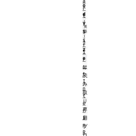
a
o
r
d
t
y
S
i
f
z
i
e
r
s
は
t
読
I
み
n
取
t
り
e
専
r
i
用
m
プ
R
ロ