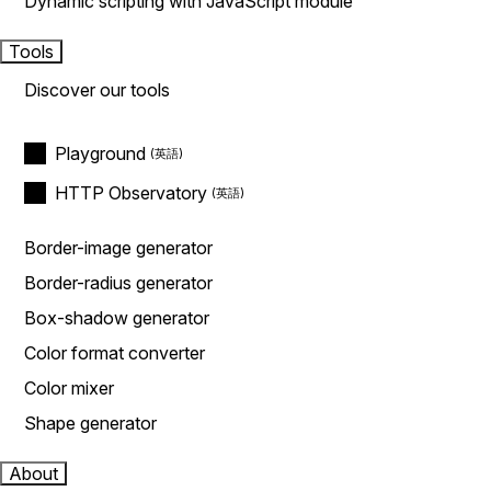
Dynamic scripting with JavaScript module
Tools
Discover our tools
Playground
HTTP Observatory
Border-image generator
Border-radius generator
Box-shadow generator
Color format converter
Color mixer
Shape generator
About