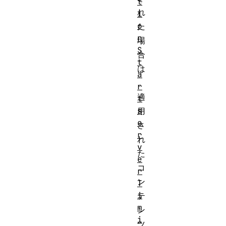
t
れ
i
o
た
n
場
S
合
t
は
a
、
r
適
t
s
用
e
さ
r
れ
v
た
e
コ
r
ン
T
i
テ
m
ン
i
ツ