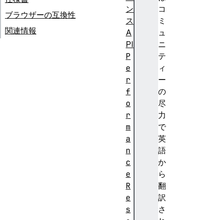
ン
コ
ブラウザーの互換性
ス
ミ
関連情報
A
ュ
PI
ニ
P
テ
e
ィ
r
ー
f
の
o
尽
r
力
m
で
a
英
n
語
c
か
e
ら
R
翻
e
訳
s
さ