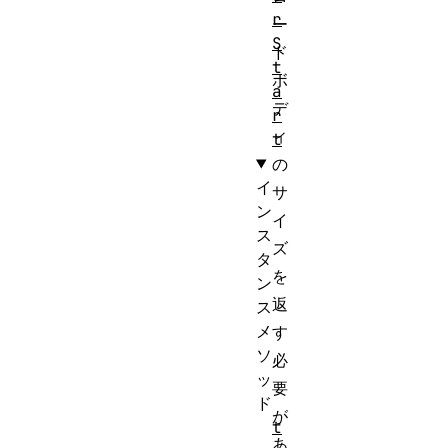
r
ー
S
ド
t
ボ
a
デ
r
ィ
t
の
イ
サ
ン
イ
ス
ズ
タ
を
ン
返
ス
メ
す
ソ
必
ッ
要
ド
が
t
あ