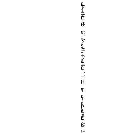
d
ド
i
本
r
体
e
c
の
t
フ
S
ェ
t
ッ
a
チ
r
（
t
r
H
e
T
n
T
d
P
e
ま
r
た
B
l
は