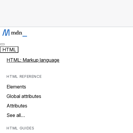
HTML
HTML: Markup language
HTML REFERENCE
Elements
Global attributes
Attributes
See all…
HTML GUIDES