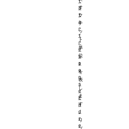
t
オ
S
t
ク
a
テ
r
ッ
t
ト
r
単
e
位
s
p
）
o
を
n
表
s
し
e
ま
E
す
n
d
。
r
リ
e
ソ