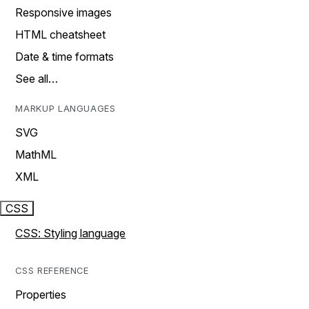
Responsive images
HTML cheatsheet
Date & time formats
See all…
MARKUP LANGUAGES
SVG
MathML
XML
CSS
CSS: Styling language
CSS REFERENCE
Properties