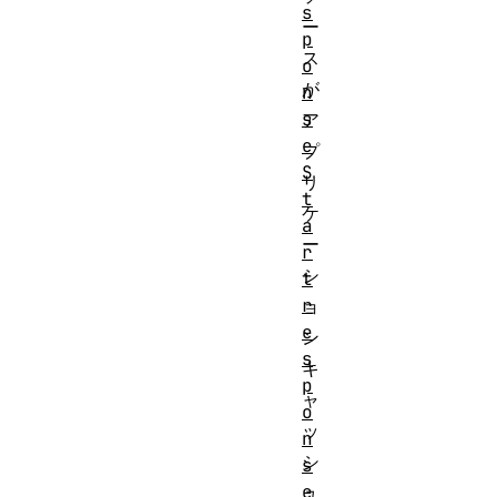
s
ー
p
ス
o
が
n
s
ア
e
プ
S
リ
t
ケ
a
ー
r
シ
t
r
ョ
e
ン
s
キ
p
ャ
o
ッ
n
シ
s
e
ュ