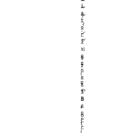
i
ー
a
デ
t
ィ
o
ン
r
グ
T
y
（
p
g
e
z
n
i
e
p
x
や
t
H
B
o
r
p
o
P
t
r
l