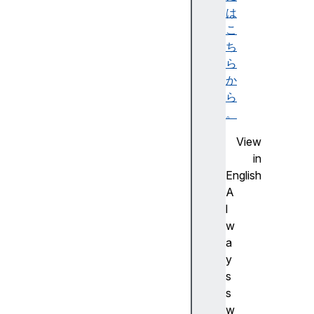
c
は
t
こ
S
ち
t
ら
a
か
r
ら
t
。
c
View
o
in
n
English
t
A
e
l
n
w
t
a
T
y
y
s
p
s
e
w