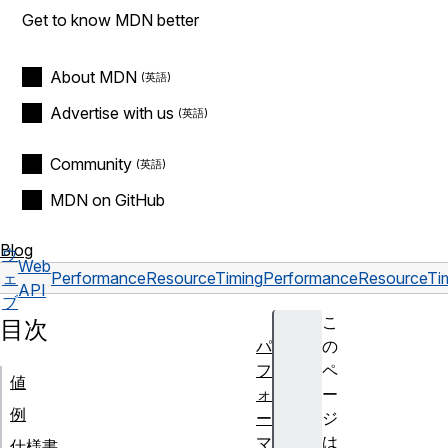
Get to know MDN better
About MDN
Advertise with us
Community
MDN on GitHub
Blog
ウ
Web
ェ
PerformanceResourceTiming
PerformanceResourceTi
API
ブ
こ
目次
パ
の
フ
ペ
値
ォ
ー
例
ー
ジ
マ
は
仕様書