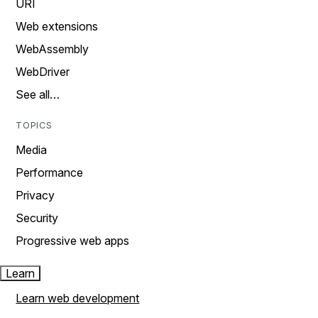
URI
Web extensions
WebAssembly
WebDriver
See all…
TOPICS
Media
Performance
Privacy
Security
Progressive web apps
Learn
Learn web development