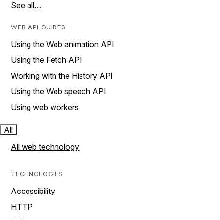
See all…
WEB API GUIDES
Using the Web animation API
Using the Fetch API
Working with the History API
Using the Web speech API
Using web workers
All
All web technology
TECHNOLOGIES
Accessibility
HTTP