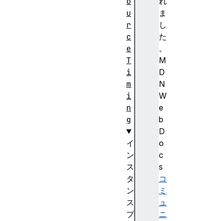
o
れ
u
ま
r
し
c
た
e
。
T
M
i
D
m
N
i
W
n
e
g
b
D
イ
o
ン
c
ス
s
タ
コ
ン
ミ
ス
ュ
プ
ニ