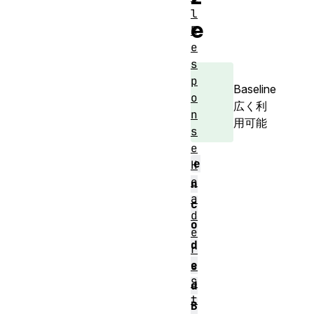
l
e
R
e
s
p
Baseline
o
広く利
n
用可能
s
e
e
H
e
n
a
c
d
o
e
d
r
e
s
S
d
t
B