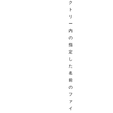
ク
ト
リ
ー
内
の
指
定
し
た
名
前
の
フ
ァ
イ