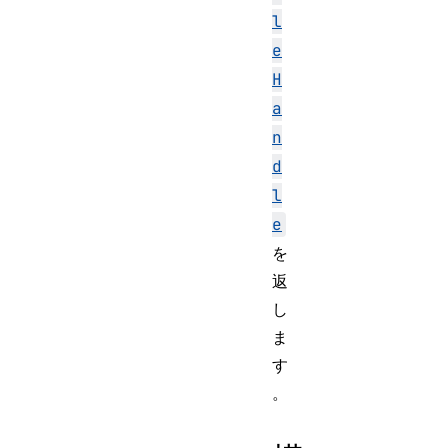
l
e
H
a
n
d
l
e
を
返
し
ま
す
。