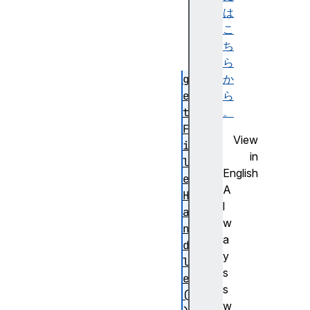
l
は
e
こ
(
ち
)
ら
g
か
e
ら
t
。
F
View
i
in
l
English
e
A
H
l
a
w
n
a
d
y
l
s
e
s
(
w