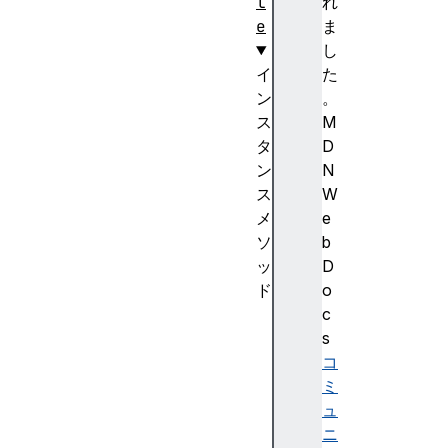
l
れ
e
ま
し
イ
た
ン
。
ス
M
タ
D
ン
N
ス
W
メ
e
ソ
b
ッ
D
ド
o
e
c
n
s
t
コ
r
ミ
i
ュ
e
ニ