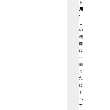
ト
用
:
こ
の
機
能
は
一
部
ま
た
は
す
べ
て