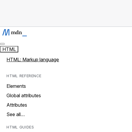
HTML
HTML: Markup language
HTML REFERENCE
Elements
Global attributes
Attributes
See all…
HTML GUIDES