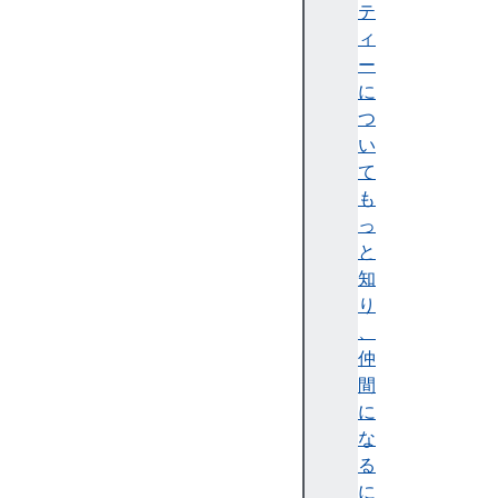
s
テ
(
ィ
)
ー
g
に
e
つ
t
い
D
て
i
も
r
っ
e
と
c
知
t
り
o
、
r
仲
y
間
H
に
a
な
n
る
d
に