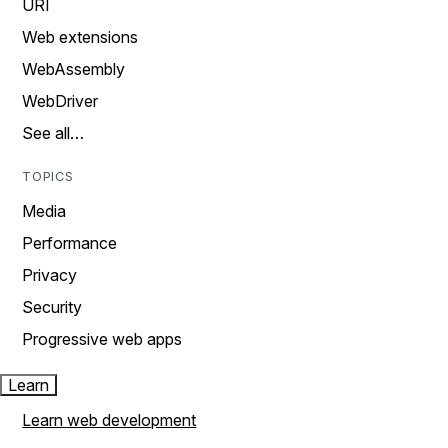
URI
Web extensions
WebAssembly
WebDriver
See all…
TOPICS
Media
Performance
Privacy
Security
Progressive web apps
Learn
Learn web development