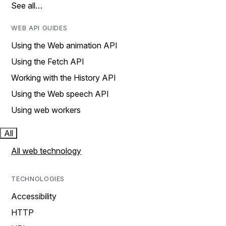
See all…
WEB API GUIDES
Using the Web animation API
Using the Fetch API
Working with the History API
Using the Web speech API
Using web workers
All
All web technology
TECHNOLOGIES
Accessibility
HTTP