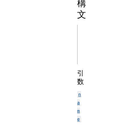
構
文
js
getFileHandle(name
getFileHandle(name
引
数
n
a
m
e