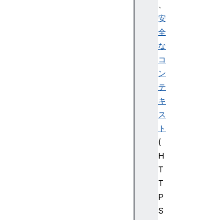
、
安
全
な
コ
ン
テ
キ
ス
ト
(
H
T
T
P
S