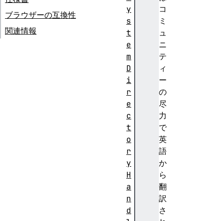
y
コ
ブラウザーの互換性
s
ミ
関連情報
t
ュ
e
ニ
m
テ
D
ィ
i
ー
r
の
e
尽
c
力
t
で
o
英
r
語
y
か
H
ら
a
翻
n
訳
d
さ