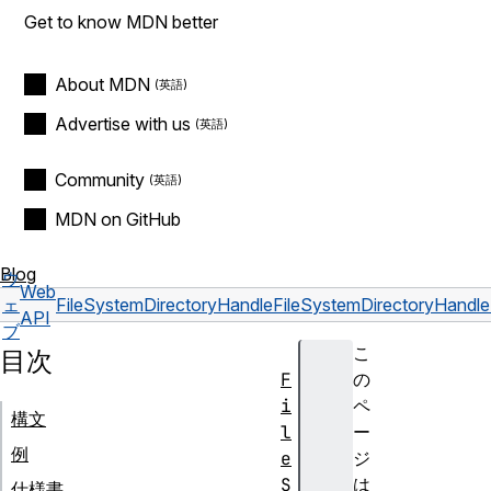
Get to know MDN better
About MDN
Advertise with us
Community
MDN on GitHub
Blog
ウ
Web
ェ
FileSystemDirectoryHandle
FileSystemDirectoryHandle.
API
ブ
こ
目次
F
の
i
ペ
構文
l
ー
例
e
ジ
S
は
仕様書