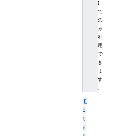
)
で
の
み
利
用
で
き
ま
す
。
F
i
l
e