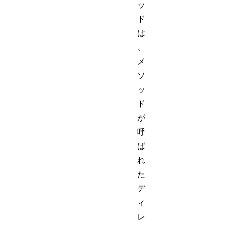
ッ
ド
は
、
メ
ソ
ッ
ド
が
呼
ば
れ
た
デ
ィ
レ