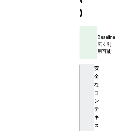
)
Baseline
広く利
用可能
安
全
な
コ
ン
テ
キ
ス