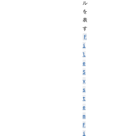
ル
を
表
す
F
i
l
e
S
y
s
t
e
m
F
i