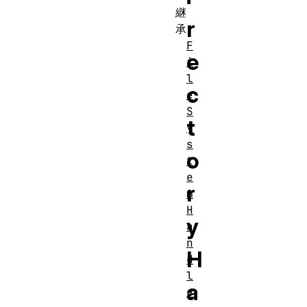
継
r
承
F
e
i
l
c
e
S
t
y
s
o
t
e
r
m
H
y
a
n
H
d
l
a
e