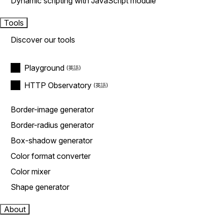
Dynamic scripting with JavaScript module
Tools
Discover our tools
Playground
HTTP Observatory
Border-image generator
Border-radius generator
Box-shadow generator
Color format converter
Color mixer
Shape generator
About