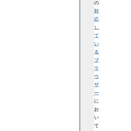
の
対
応
し
て
い
る
ブ
ラ
ウ
ザ
ー
に
お
い
て