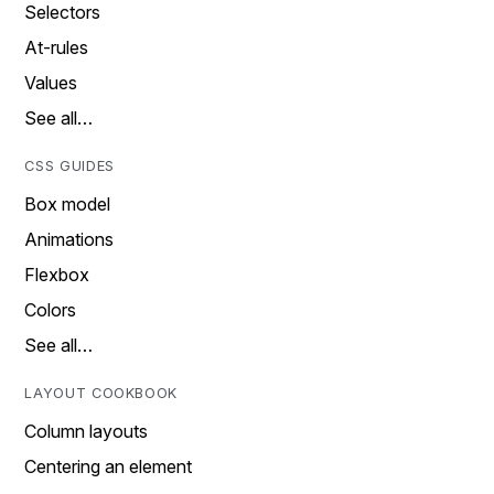
Selectors
At-rules
Values
See all…
CSS GUIDES
Box model
Animations
Flexbox
Colors
See all…
LAYOUT COOKBOOK
Column layouts
Centering an element