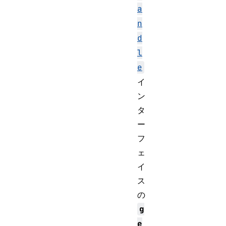
a
n
d
l
e
イ
ン
タ
ー
フ
ェ
イ
ス
の
g
e