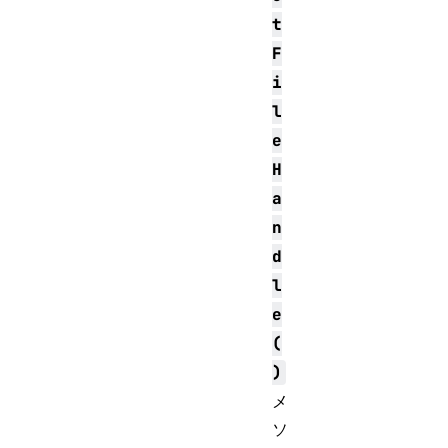
t
F
i
l
e
H
a
n
d
l
e
(
)
メ
ソ