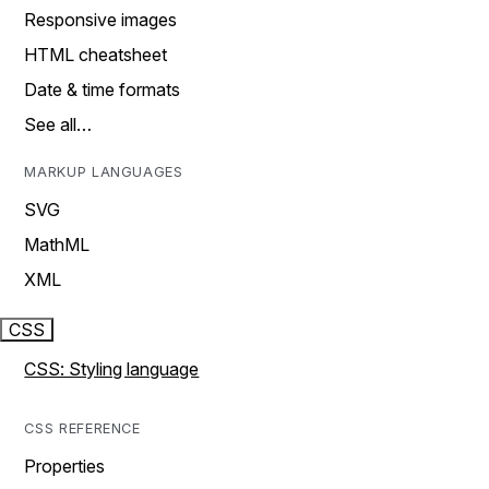
Responsive images
HTML cheatsheet
Date & time formats
See all…
MARKUP LANGUAGES
SVG
MathML
XML
CSS
CSS: Styling language
CSS REFERENCE
Properties