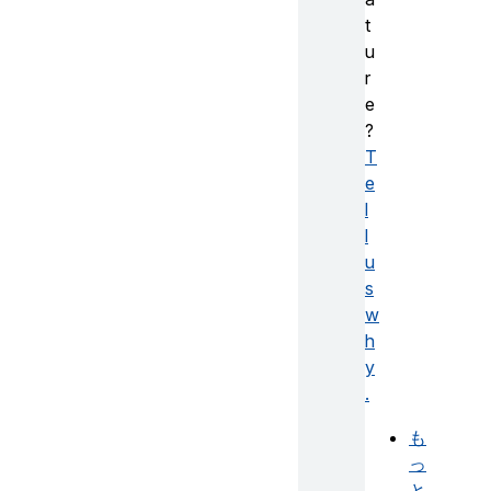
t
u
r
e
?
T
e
l
l
u
s
w
h
y
.
も
っ
と