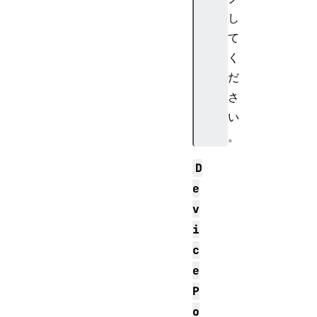
し
て
く
だ
さ
い
。
D
e
v
i
c
e
P
o