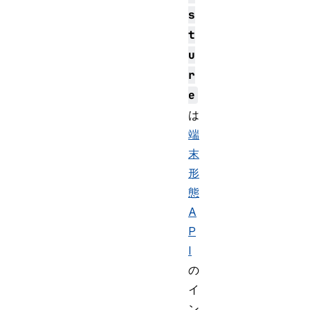
s
t
u
r
e
は
端
末
形
態
A
P
I
の
イ
ン