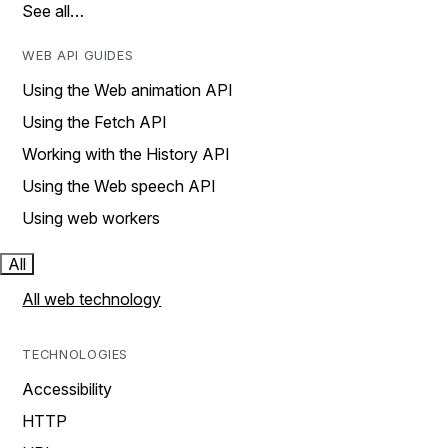
See all…
WEB API GUIDES
Using the Web animation API
Using the Fetch API
Working with the History API
Using the Web speech API
Using web workers
All
All web technology
TECHNOLOGIES
Accessibility
HTTP