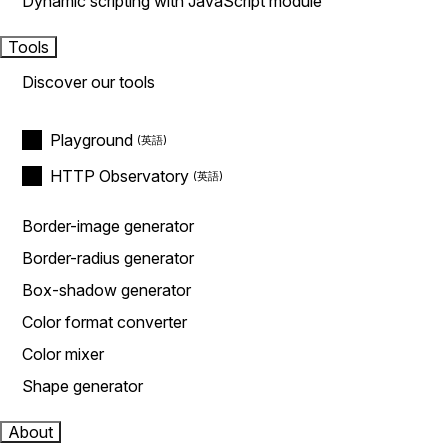
Dynamic scripting with JavaScript module
Tools
Discover our tools
Playground
HTTP Observatory
Border-image generator
Border-radius generator
Box-shadow generator
Color format converter
Color mixer
Shape generator
About