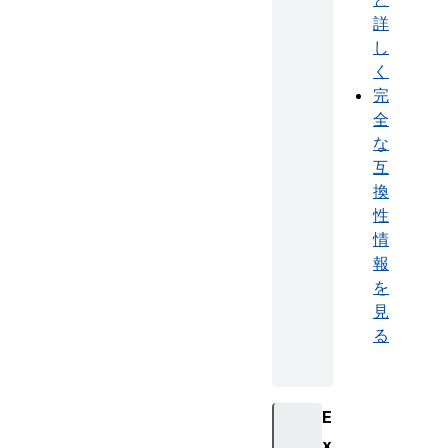
詳
し
く
完
全
な
互
換
性
情
報
を
見
る
E
x