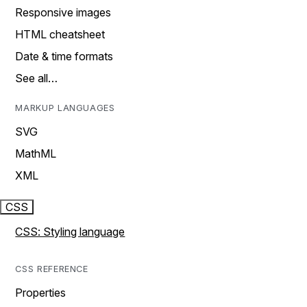
Responsive images
HTML cheatsheet
Date & time formats
See all…
MARKUP LANGUAGES
SVG
MathML
XML
CSS
CSS: Styling language
CSS REFERENCE
Properties