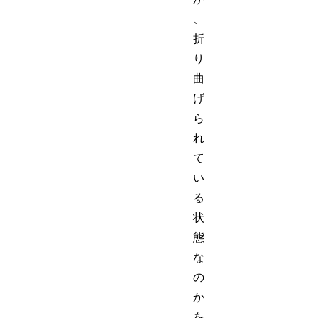
、
折
り
曲
げ
ら
れ
て
い
る
状
態
な
の
か
を