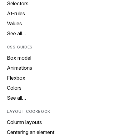
Selectors
At-rules
Values
See all…
CSS GUIDES
Box model
Animations
Flexbox
Colors
See all…
LAYOUT COOKBOOK
Column layouts
Centering an element