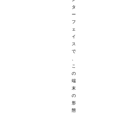
タ
ー
フ
ェ
イ
ス
で
、
こ
の
端
末
の
形
態
、