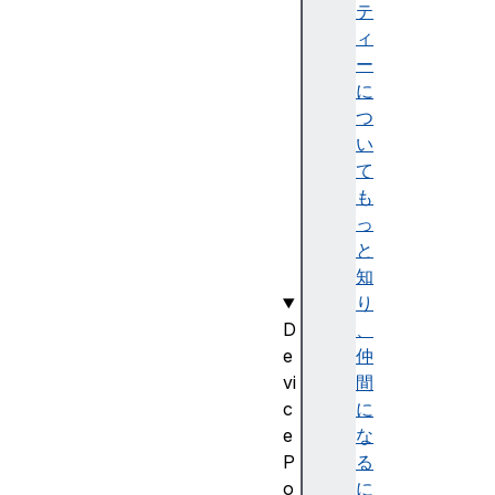
E
テ
v
ィ
e
ー
n
に
t
つ
T
い
a
て
r
も
g
っ
e
と
t
知
り
D
、
e
仲
vi
間
c
に
e
な
P
る
o
に