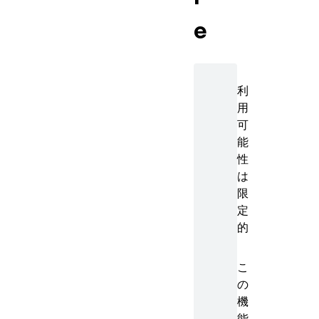
e
利
用
可
能
性
は
限
定
的
こ
の
機
能