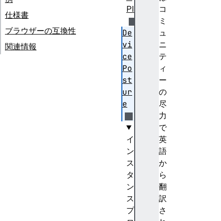
PI
コ
仕様書
ミ
ブラウザーの互換性
De
ュ
vi
ニ
関連情報
ce
テ
Po
ィ
st
ー
ur
の
e
尽
力
で
イ
英
ン
語
ス
か
タ
ら
ン
翻
ス
訳
プ
さ