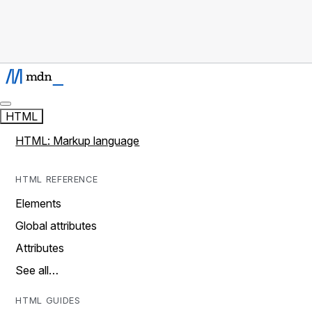
HTML
HTML: Markup language
HTML REFERENCE
Elements
Global attributes
Attributes
See all…
HTML GUIDES