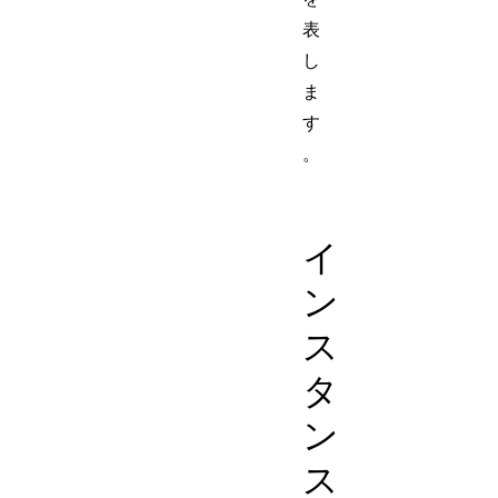
表
し
ま
す
。
EventTarget
DeviceP
イ
ン
ス
タ
ン
ス