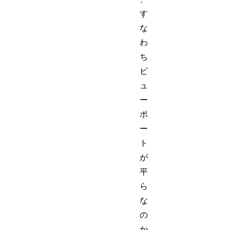
す
な
わ
ち
ビ
ュ
ー
ポ
ー
ト
が
平
ら
な
の
か