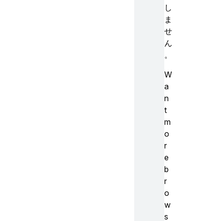
し
ま
せ
ん
。
W
a
n
t
m
o
r
e
b
r
o
w
s