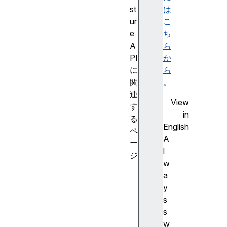
st
は
ur
こ
e
ち
A
ら
PI
か
に
ら
関
。
連
View
す
in
る
English
ペ
A
ー
l
ジ
w
Na
a
vi
y
ga
s
to
s
r
w