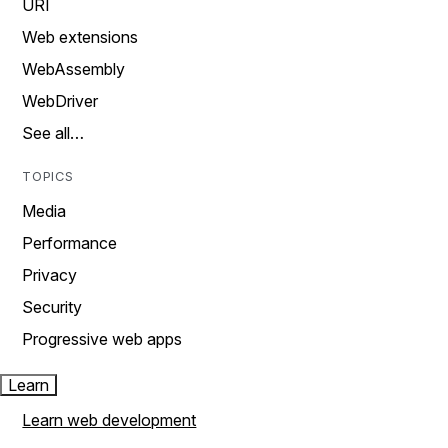
URI
Web extensions
WebAssembly
WebDriver
See all…
TOPICS
Media
Performance
Privacy
Security
Progressive web apps
Learn
Learn web development