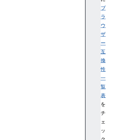
ブ
ラ
ウ
ザ
ー
互
換
性
一
覧
表
を
チ
ェ
ッ
ク