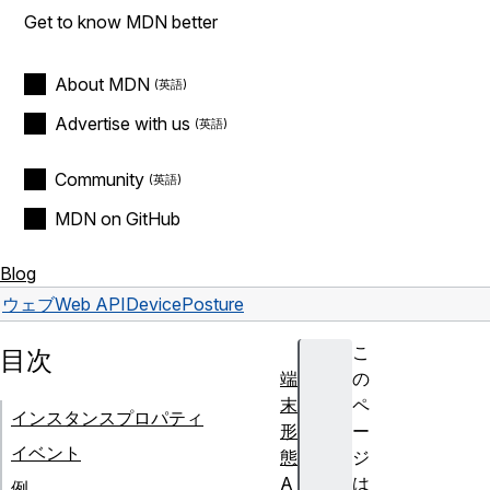
Get to know MDN better
About MDN
Advertise with us
Community
MDN on GitHub
Blog
ウェブ
Web API
DevicePosture
こ
目次
端
の
末
ペ
インスタンスプロパティ
形
ー
イベント
態
ジ
A
は
例