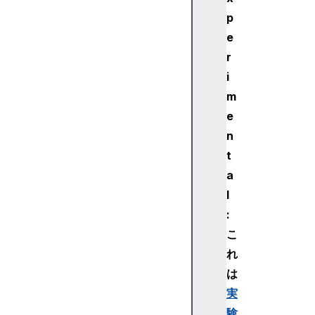
p
e
r
i
m
e
n
t
a
l
:
こ
れ
は
実
験