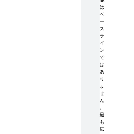
は
ベ
ー
ス
ラ
イ
ン
で
は
あ
り
ま
せ
ん
。
最
も
広