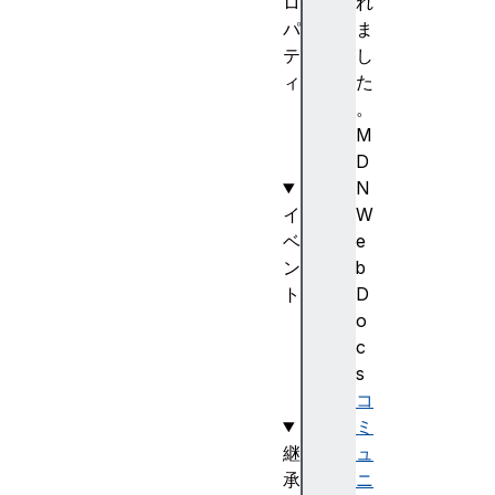
ロ
れ
パ
ま
テ
し
ィ
た
ty
。
pe
M
D
N
イ
W
ベ
e
ン
b
ト
D
ch
o
an
c
ge
s
コ
ミ
継
ュ
承
ニ