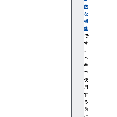
的
な
機
能
で
す
。
本
番
で
使
用
す
る
前
に