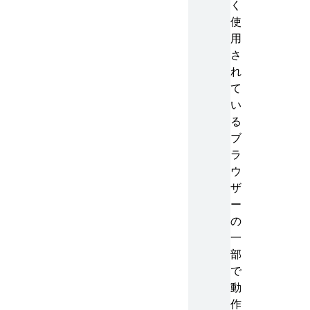
く
使
用
さ
れ
て
い
る
ブ
ラ
ウ
ザ
ー
の
一
部
で
動
作