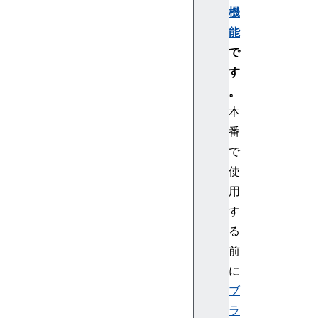
機
能
で
す
。
本
番
で
使
用
す
る
前
に
ブ
ラ