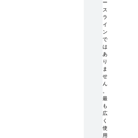
ー
ス
ラ
イ
ン
で
は
あ
り
ま
せ
ん
。
最
も
広
く
使
用