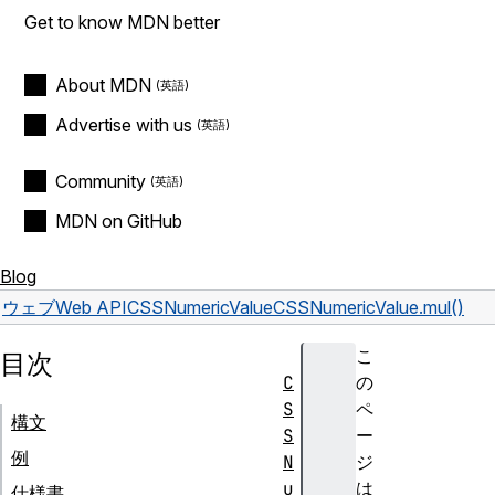
Get to know MDN better
About MDN
Advertise with us
Community
MDN on GitHub
Blog
ウェブ
Web API
CSSNumericValue
CSSNumericValue.mul()
こ
目次
C
の
S
ペ
構文
S
ー
例
N
ジ
u
は
仕様書