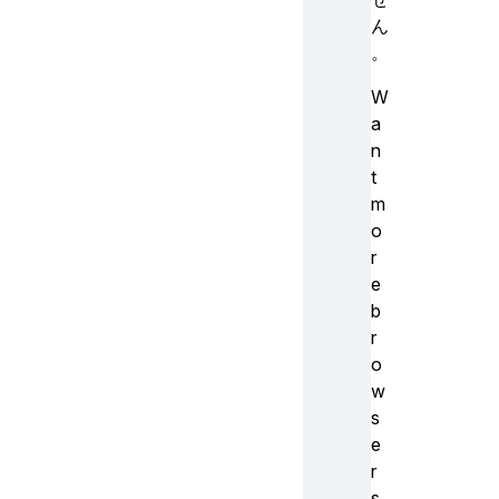
ん
。
W
a
n
t
m
o
r
e
b
r
o
w
s
e
r
s