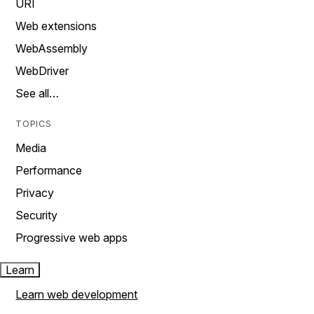
URI
Web extensions
WebAssembly
WebDriver
See all…
TOPICS
Media
Performance
Privacy
Security
Progressive web apps
Learn
Learn web development