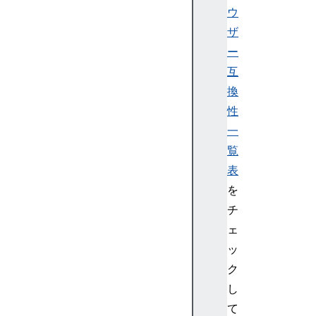
ウ
ザ
ー
互
換
性
一
覧
表
を
チ
ェ
ッ
ク
し
て