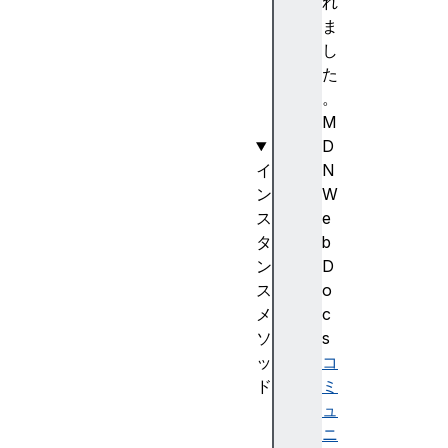
a
れ
r
ま
s
し
e
た
(
。
)
M
D
イ
N
ン
W
ス
e
タ
b
ン
D
ス
o
メ
c
ソ
s
ッ
コ
ド
ミ
a
ュ
d
ニ