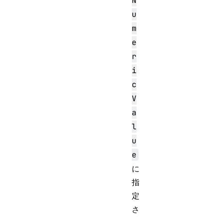
N
u
m
e
r
i
c
V
a
l
u
e
に
指
定
さ