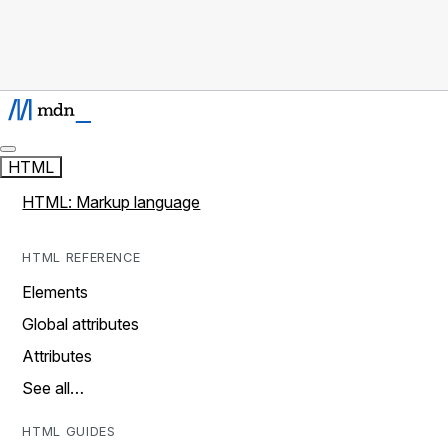
HTML
HTML: Markup language
HTML REFERENCE
Elements
Global attributes
Attributes
See all…
HTML GUIDES