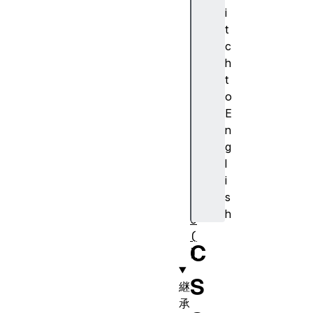
o
i
(
t
)
c
t
h
o
t
S
o
u
E
m
n
(
g
)
l
t
i
y
s
p
h
e
(
C
)
S
継
承