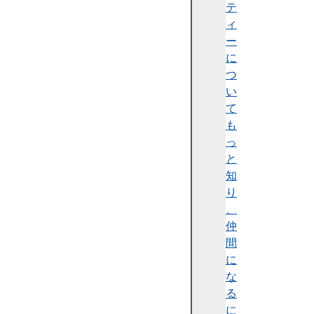
d
テ
(
ィ
)
ー
d
に
i
つ
v
い
(
て
)
も
e
っ
q
と
u
知
a
り
l
、
s
仲
(
間
)
に
m
な
a
る
x
に