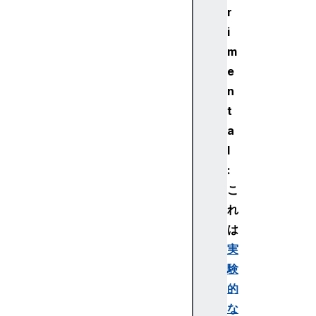
r
i
m
e
n
t
a
l
:
こ
れ
は
実
験
的
な