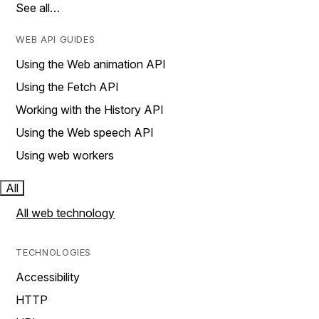
See all…
WEB API GUIDES
Using the Web animation API
Using the Fetch API
Working with the History API
Using the Web speech API
Using web workers
All
All web technology
TECHNOLOGIES
Accessibility
HTTP