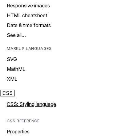
Responsive images
HTML cheatsheet
Date & time formats
See all…
MARKUP LANGUAGES
SVG
MathML
XML
CSS
CSS: Styling language
CSS REFERENCE
Properties