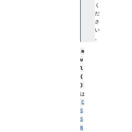
く
だ
さ
い
。
m
u
l
(
)
は
C
S
S
N