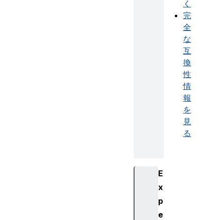
く
完
全
な
互
換
性
情
報
を
見
る
E
x
p
e