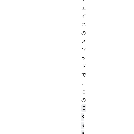
ェ
イ
ス
の
メ
ソ
ッ
ド
で
、
こ
の
C
S
S