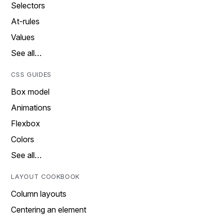
Selectors
At-rules
Values
See all…
CSS GUIDES
Box model
Animations
Flexbox
Colors
See all…
LAYOUT COOKBOOK
Column layouts
Centering an element