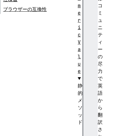
m
コ
ブラウザーの互換性
e
ミ
r
ュ
i
ニ
c
テ
V
ィ
a
ー
l
の
u
尽
e
力
で
静
英
的
語
メ
か
ソ
ら
ッ
翻
ド
訳
p
さ