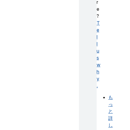
r
e
?
T
e
l
l
u
s
w
h
y
.
も
っ
と
詳
し