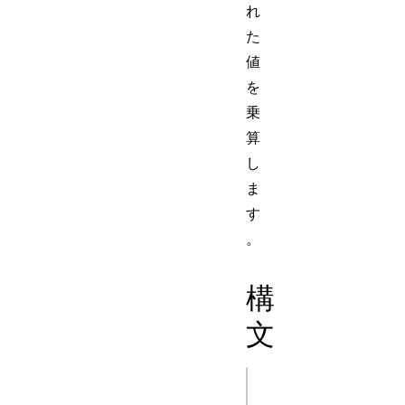
れ
た
値
を
乗
算
し
ま
す
。
構
文
js