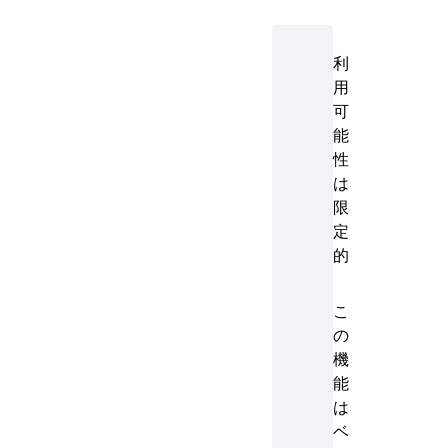
利
用
可
能
性
は
限
定
的
こ
の
機
能
は
ベ