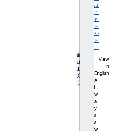
(
は
)
こ
m
ち
i
ら
n
か
(
ら
)
。
m
View
u
in
l
English
(
A
)
l
s
w
u
a
b
y
(
s
)
s
t
w