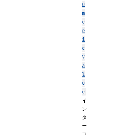
u
m
e
r
i
c
V
a
l
u
e
イ
ン
タ
ー
フ