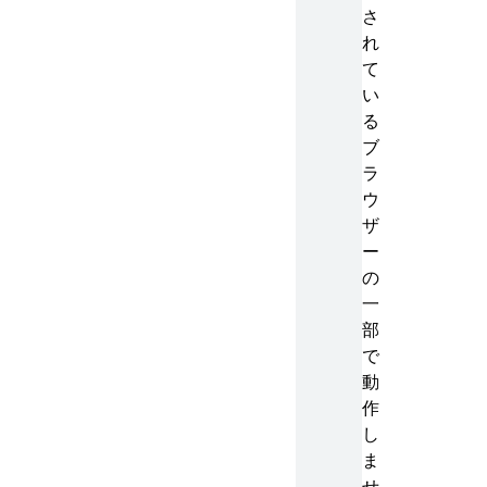
さ
れ
て
い
る
ブ
ラ
ウ
ザ
ー
の
一
部
で
動
作
し
ま
せ