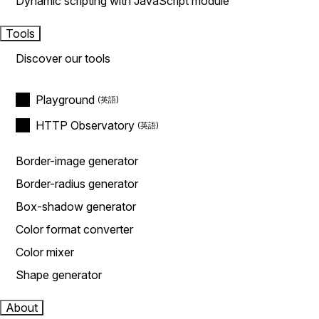
Dynamic scripting with JavaScript module
Tools
Discover our tools
Playground
HTTP Observatory
Border-image generator
Border-radius generator
Box-shadow generator
Color format converter
Color mixer
Shape generator
About