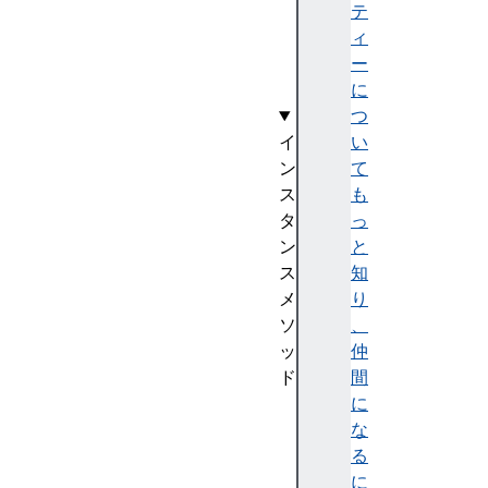
de
テ
vi
ィ
ce
ー
に
つ
イ
い
ン
て
ス
も
タ
っ
ン
と
ス
知
メ
り
ソ
、
ッ
仲
ド
間
co
に
nn
な
ec
る
t(
に