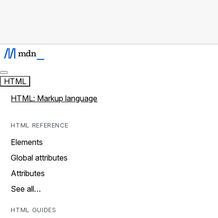
HTML
HTML: Markup language
HTML REFERENCE
Elements
Global attributes
Attributes
See all…
HTML GUIDES