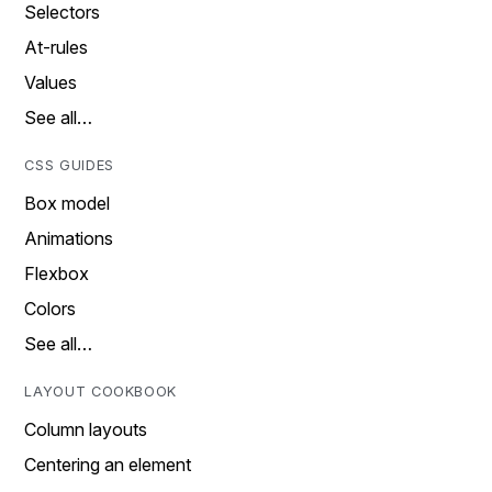
Selectors
At-rules
Values
See all…
CSS GUIDES
Box model
Animations
Flexbox
Colors
See all…
LAYOUT COOKBOOK
Column layouts
Centering an element