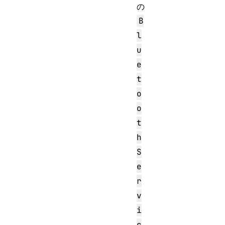
の
B
l
u
e
t
o
o
t
h
S
e
r
v
i
c