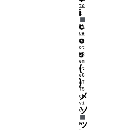
to
i
r
c
Bl
ue
e
to
ot
s
hR
em
(
ot
eG
)
AT
TS
メ
er
vi
ソ
ce
ッ
B