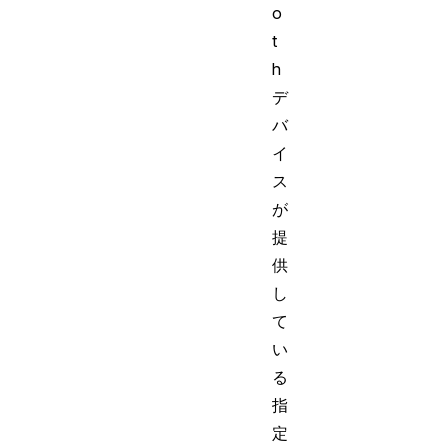
o
t
h
デ
バ
イ
ス
が
提
供
し
て
い
る
指
定