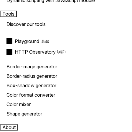
Dynamic scripting with JavaScript module
Tools
Discover our tools
Playground
HTTP Observatory
Border-image generator
Border-radius generator
Box-shadow generator
Color format converter
Color mixer
Shape generator
About