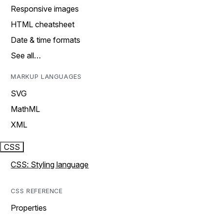
Responsive images
HTML cheatsheet
Date & time formats
See all…
MARKUP LANGUAGES
SVG
MathML
XML
CSS
CSS: Styling language
CSS REFERENCE
Properties