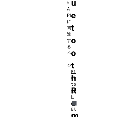
u
h
A
e
PI
に
t
関
連
o
す
る
o
ペ
ー
t
ジ
Bl
h
ue
to
R
ot
h
e
Bl
m
ue