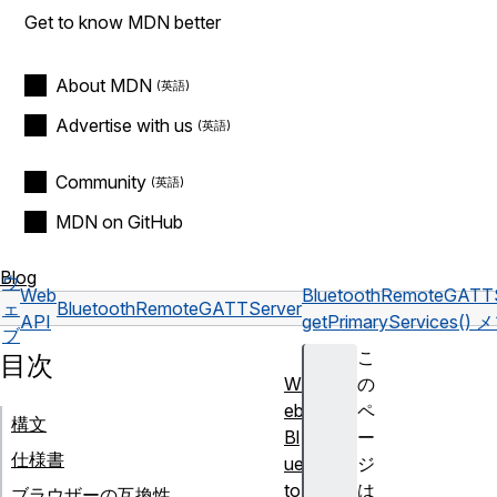
Get to know MDN better
About MDN
Advertise with us
Community
MDN on GitHub
Blog
ウ
Web
BluetoothRemoteGATTS
ェ
BluetoothRemoteGATTServer
API
getPrimaryServices(
ブ
こ
目次
W
の
eb
ペ
構文
Bl
ー
仕様書
ue
ジ
to
は
ブラウザーの互換性