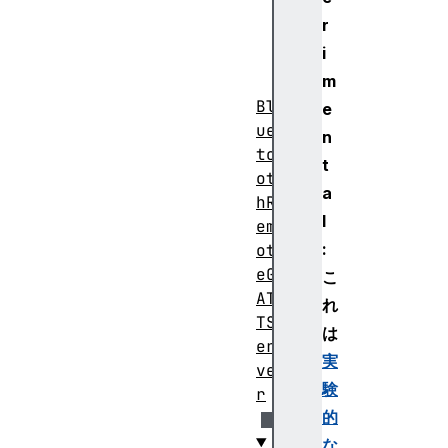
et
r
oo
i
th
m
Bl
e
ue
n
to
t
ot
a
hR
l
em
:
ot
eG
こ
AT
れ
TS
は
er
実
ve
験
r
的
な