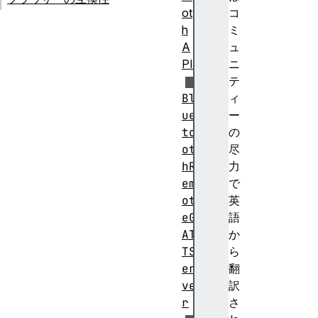
ot
コ
h
ミ
A
ュ
PI
ニ
テ
Bl
ィ
ue
ー
to
の
ot
尽
hR
力
em
で
ot
英
eG
語
AT
か
TS
ら
er
翻
ve
訳
r
さ