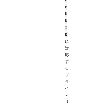
e
U
U
I
D
に
対
応
す
る
プ
ラ
イ
マ
リ