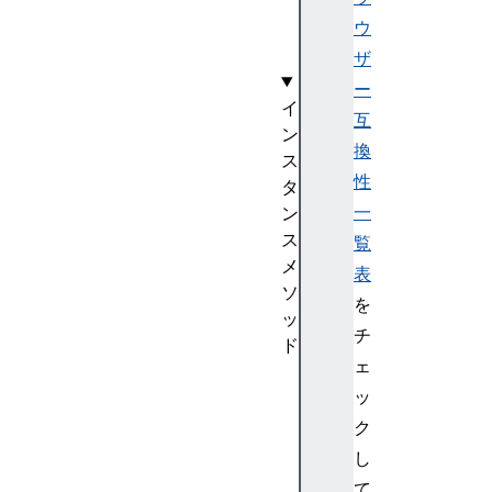
vi
ウ
ce
ザ
ー
イ
互
ン
換
ス
性
タ
一
ン
ス
覧
メ
表
ソ
を
ッ
チ
ド
ェ
co
ッ
nn
ec
ク
t(
し
)
て