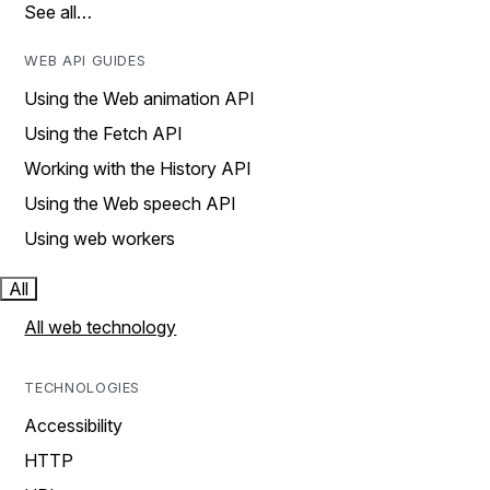
See all…
WEB API GUIDES
Using the Web animation API
Using the Fetch API
Working with the History API
Using the Web speech API
Using web workers
All
All web technology
TECHNOLOGIES
Accessibility
HTTP