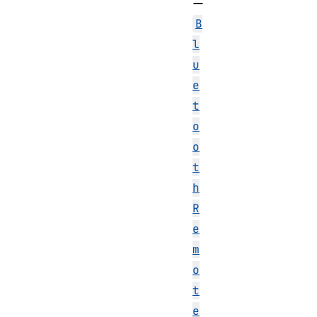
ー
B
l
u
e
t
o
o
t
h
R
e
m
o
t
e