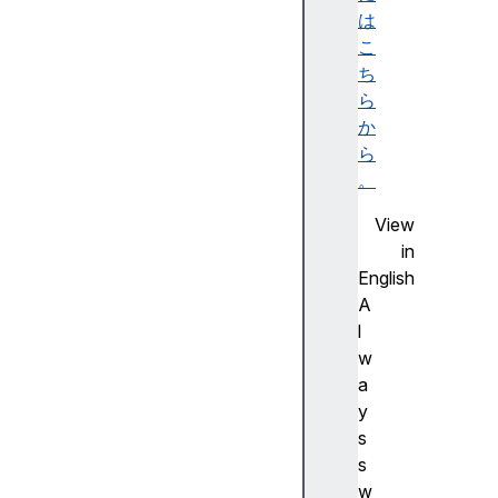
)
は
こ
di
ち
sc
ら
on
か
ne
ら
ct
。
()
View
in
ge
English
tP
A
ri
l
ma
w
ry
a
Se
y
rv
s
ic
s
e(
w