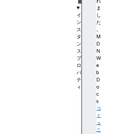
れ
ま
イ
し
ン
た
ス
。
タ
M
ン
D
ス
N
プ
W
ロ
e
パ
b
テ
D
ィ
o
co
c
nn
s
ec
コ
te
ミ
d
ュ
ニ