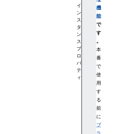
イ
機
ン
能
ス
で
タ
す
ン
。
ス
プ
本
ロ
番
パ
で
テ
使
ィ
用
co
す
nn
ec
る
te
前
d
に
ブ
de
ラ