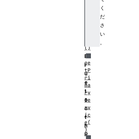
く
di
だ
sc
さ
on
ne
い
ct
。
()
B
ge
l
tP
u
ri
e
ma
t
ry
o
Se
rv
o
ic
t
e(
h
)
R