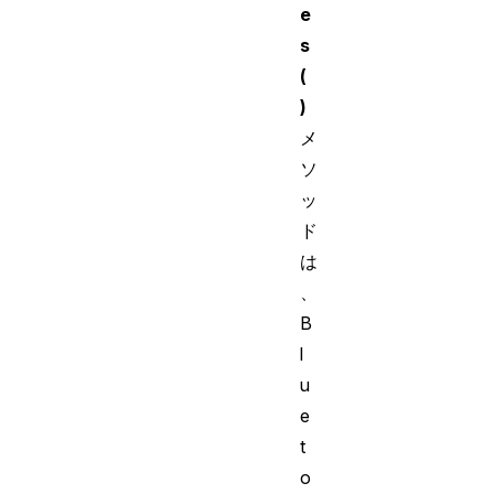
e
s
(
)
メ
ソ
ッ
ド
は
、
B
l
u
e
t
o