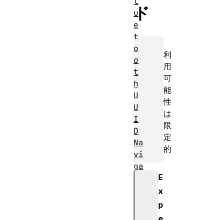
l
ド
u
e
t
o
利
o
用
t
可
h
能
U
性
U
は
I
限
D
定
Na
的
vi
ga
E
to
r
x
.b
p
lu
e