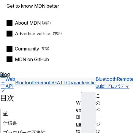
Get to know MDN better
About MDN
Advertise with us
Community
MDN on GitHub
Blog
ウ
Web
BluetoothRemote
ェ
BluetoothRemoteGATTCharacteristic
API
uuid プロパティ
ブ
こ
目次
W
の
eb
ペ
値
Bl
ー
仕様書
ue
ジ
to
は
ブラウザーの互換性