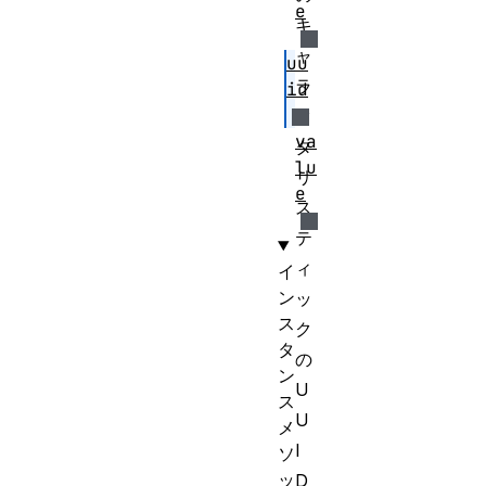
e
キ
ャ
uu
ラ
id
ク
va
タ
lu
リ
e
ス
テ
ィ
イ
ン
ッ
ス
ク
タ
の
ン
U
ス
U
メ
I
ソ
ッ
D