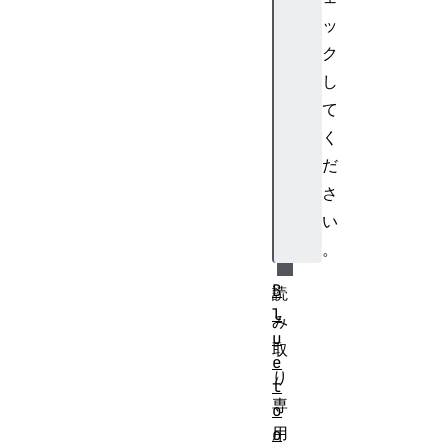
to
ッ
ot
hR
ク
em
し
ot
て
eG
く
AT
だ
TS
さ
er
vi
い
ce
。
B
読
l
み
u
取
e
り
t
専
o
用
o