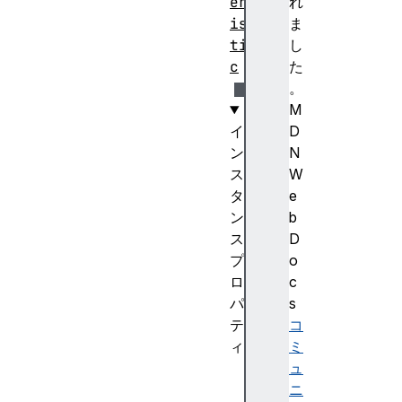
er
れ
is
ま
ti
し
c
た
。
M
イ
D
ン
N
ス
W
タ
e
ン
b
ス
D
プ
o
ロ
c
パ
s
テ
コ
ィ
ミ
pr
ュ
op
ニ