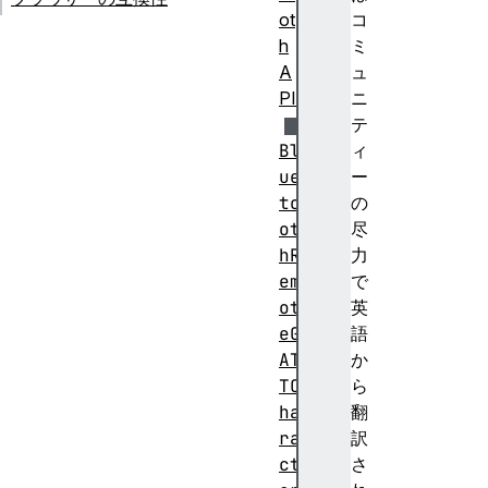
ot
コ
h
ミ
A
ュ
PI
ニ
テ
Bl
ィ
ue
ー
to
の
ot
尽
hR
力
em
で
ot
英
eG
語
AT
か
TC
ら
ha
翻
ra
訳
ct
さ