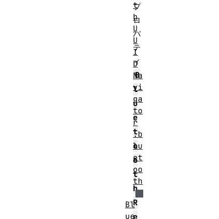
t
プ
h
ロ
U
パ
U
テ
I
ィ
D
B
Na
vi
l
ga
u
to
e
r
t
.b
lu
o
et
o
oo
t
th
h
R
Bl
ue
e