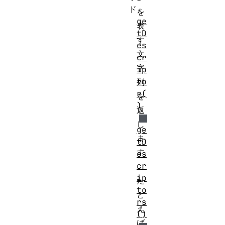
ド
を
ge
表
tD
す
es
文
cr
字
ip
to
列
r(
を
)
返
し
ge
ま
tD
す
es
cr
。
ip
た
to
と
rs
え
()
ば