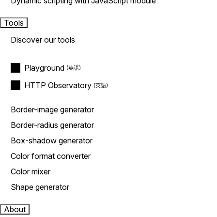
Dynamic scripting with JavaScript module
Tools
Discover our tools
Playground
HTTP Observatory
Border-image generator
Border-radius generator
Box-shadow generator
Color format converter
Color mixer
Shape generator
About