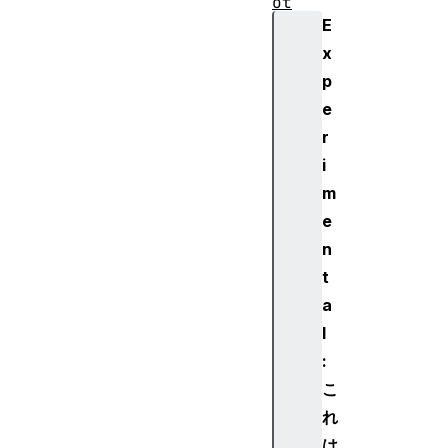
ot
E
hC
ha
x
ra
p
ct
e
er
r
is
i
ti
m
cP
ro
e
pe
n
rt
t
ie
a
s
l
:
Bl
ue
こ
to
れ
ot
は