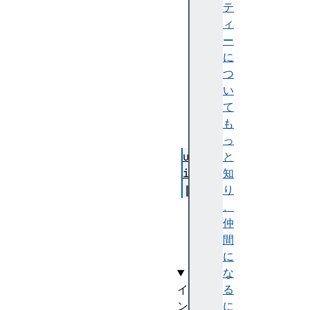
er
テ
ti
ィ
es
ー
に
se
つ
rv
い
ic
て
e
も
っ
uu
と
id
知
り
va
、
lu
仲
e
間
に
な
イ
る
ン
に