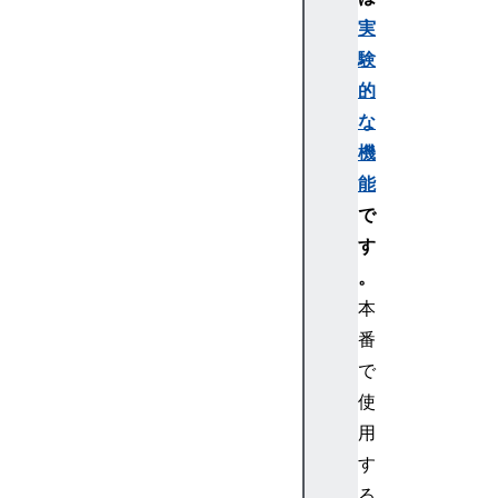
hD
実
ev
験
ic
的
e
な
Bl
機
ue
能
to
で
ot
す
hR
。
em
ot
本
eG
番
AT
で
TD
使
es
用
cr
す
ip
to
る