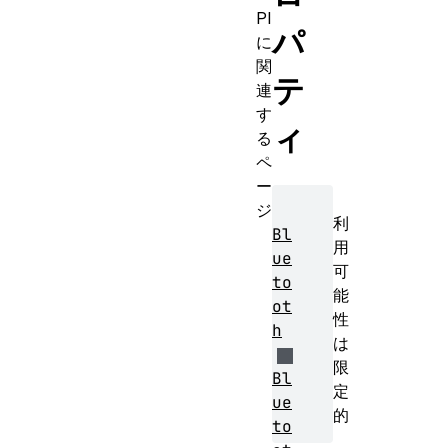
PI
パ
に
関
テ
連
す
ィ
る
ペ
ー
ジ
利
Bl
用
ue
可
to
能
ot
性
h
は
限
Bl
定
ue
的
to