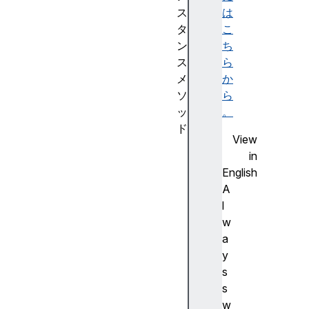
ス
は
タ
こ
ン
ち
ス
ら
メ
か
ソ
ら
ッ
。
ド
View
ge
in
tD
English
es
A
cr
l
ip
w
to
a
r(
y
)
s
s
ge
w