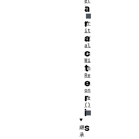
e(
a
)
r
wr
it
a
eV
al
c
ue
Wi
t
th
Re
e
sp
on
r
se
()
i
s
継
承