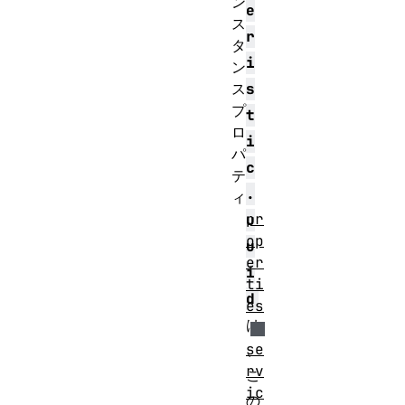
ン
e
ス
r
タ
i
ン
ス
s
プ
t
ロ
i
パ
c
テ
.
ィ
pr
u
op
u
er
i
ti
d
es
は
se
、
rv
こ
ic
の