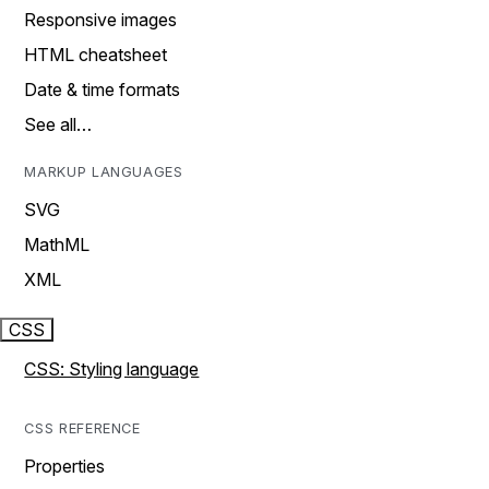
Responsive images
HTML cheatsheet
Date & time formats
See all…
MARKUP LANGUAGES
SVG
MathML
XML
CSS
CSS: Styling language
CSS REFERENCE
Properties