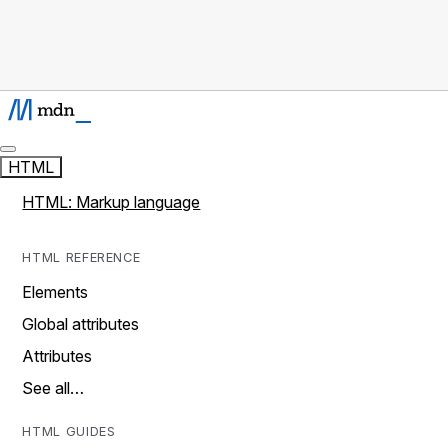
HTML
HTML: Markup language
HTML REFERENCE
Elements
Global attributes
Attributes
See all…
HTML GUIDES