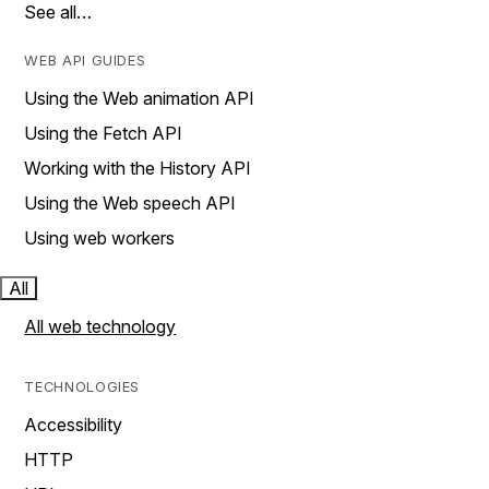
See all…
WEB API GUIDES
Using the Web animation API
Using the Fetch API
Working with the History API
Using the Web speech API
Using web workers
All
All web technology
TECHNOLOGIES
Accessibility
HTTP