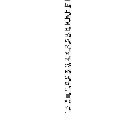
to
m
ot
o
hR
t
em
e
ot
eG
G
AT
A
TC
T
ha
T
ra
C
ct
er
h
is
a
ti
r
c
a
c
イ
t