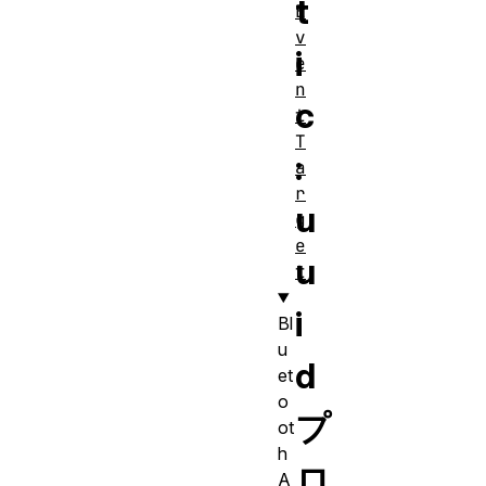
t
E
v
i
e
n
c
t
T
:
a
r
u
g
e
u
t
i
Bl
u
d
et
o
プ
ot
h
ロ
A