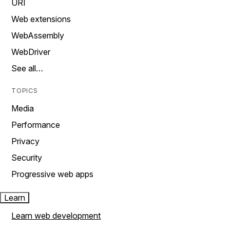
URI
Web extensions
WebAssembly
WebDriver
See all…
TOPICS
Media
Performance
Privacy
Security
Progressive web apps
Learn
Learn web development