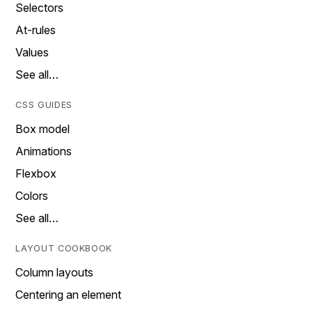
Selectors
At-rules
Values
See all…
CSS GUIDES
Box model
Animations
Flexbox
Colors
See all…
LAYOUT COOKBOOK
Column layouts
Centering an element