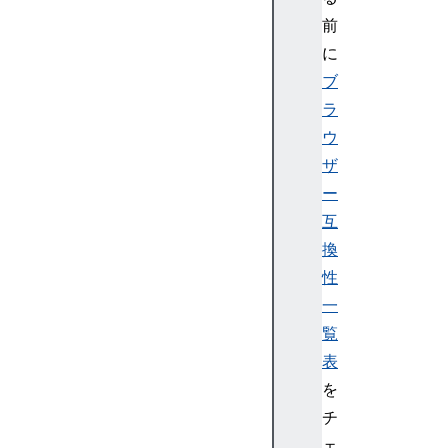
r
前
に
Bl
ブ
ue
ラ
to
ウ
ot
hR
ザ
em
ー
ot
互
eG
換
AT
性
TS
一
er
ve
覧
r
表
を
Bl
チ
ue
ェ