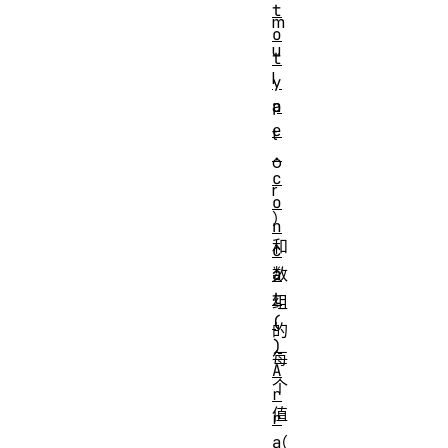
t
m
o
u
t
l
y
p
a
e
t
.
o
c
r
o
）
n
和
c
a
数
t
组
(
的
)
每
A
个
r
值
r
a
（