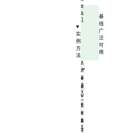
e
s
基
]
线
广
实
泛
例
可
方
用
法
A
r
r
r
e
a
d
y
u
.
c
p
r
e
o
R
t
i