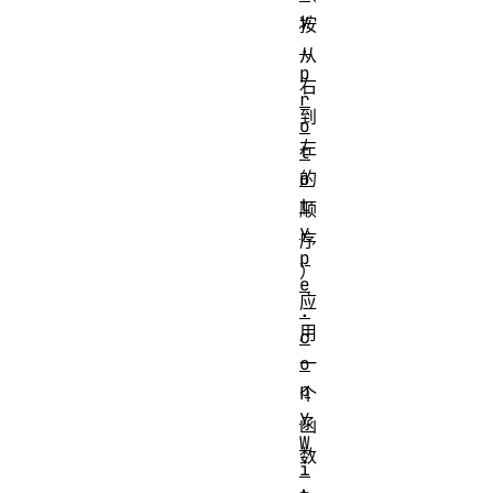
y
按
.
从
p
右
r
到
o
左
t
o
的
t
顺
y
序
p
）
e
应
.
用
c
o
一
p
个
y
函
W
数
i
，