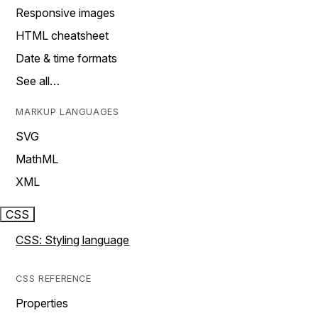
Responsive images
HTML cheatsheet
Date & time formats
See all…
MARKUP LANGUAGES
SVG
MathML
XML
CSS
CSS: Styling language
CSS REFERENCE
Properties