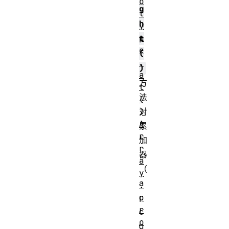
o
g
t
h
y
p
t
e
(
.
)
a
方
t
法
(
)
对
A
累
r
加
r
器
a
（
y
a
.
p
c
r
c
o
u