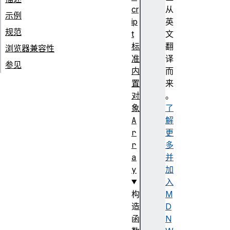
cr
从
示例
ip
英
规范
t
文
标
翻
浏览器兼容性
准
译
参见
内
而
置
来
对
。
象
了
A
解
r
更
r
多
a
并
y
加
入
构
M
造
D
函
N