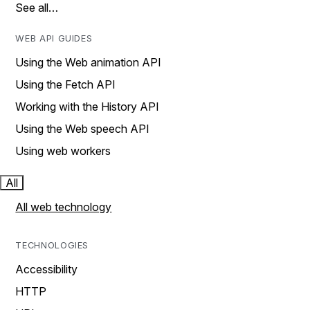
See all…
WEB API GUIDES
Using the Web animation API
Using the Fetch API
Working with the History API
Using the Web speech API
Using web workers
All
All web technology
TECHNOLOGIES
Accessibility
HTTP