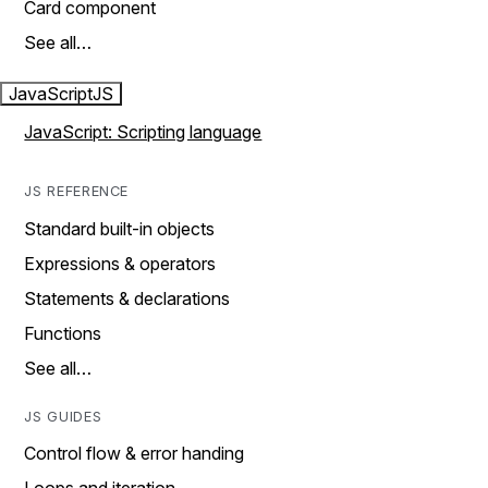
Card component
See all…
JavaScript
JS
JavaScript: Scripting language
JS REFERENCE
Standard built-in objects
Expressions & operators
Statements & declarations
Functions
See all…
JS GUIDES
Control flow & error handing