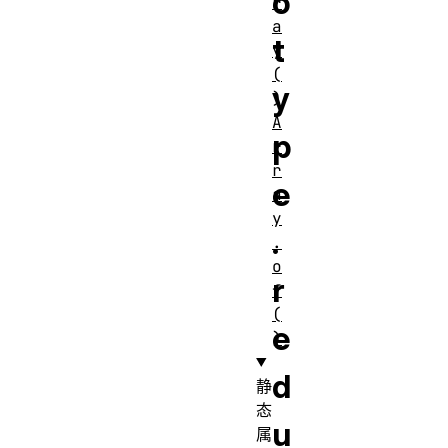
o
r
a
t
y
(
y
)
A
p
r
r
e
a
y
.
.
o
r
f
(
e
)
d
静
态
u
属