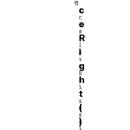
性
c
A
r
e
r
a
R
y
[
i
S
y
g
m
b
h
o
l
t
.
s
(
p
e
)
c
i