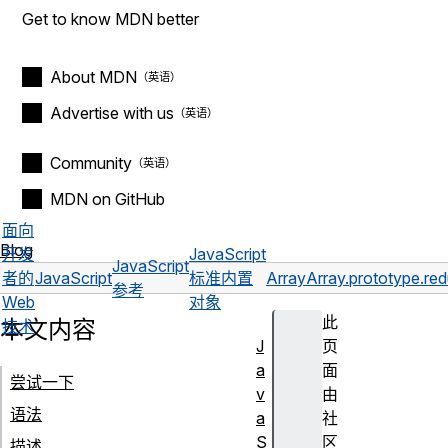
Get to know MDN better
About MDN
Advertise with us
Community
MDN on GitHub
面向
Blog
开发
JavaScript
JavaScript
者的
JavaScript
标准内置
Array
Array.prototype.re
参考
Web
对象
此
本文内容
技术
J
页
a
面
尝试一下
v
由
语法
a
社
S
区
描述