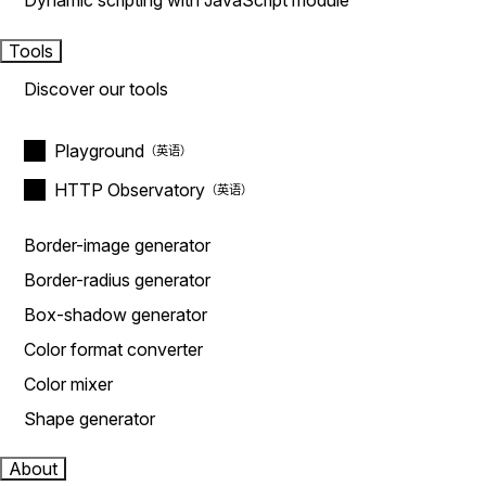
Dynamic scripting with JavaScript module
Tools
Discover our tools
Playground
HTTP Observatory
Border-image generator
Border-radius generator
Box-shadow generator
Color format converter
Color mixer
Shape generator
About