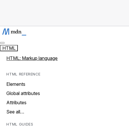
HTML
HTML: Markup language
HTML REFERENCE
Elements
Global attributes
Attributes
See all…
HTML GUIDES