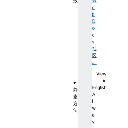
数
W
A
e
r
b
r
D
a
o
y
c
(
s
)
社
构
区
造
。
函
View
数
in
English
静
A
态
l
方
w
法
a
A
y
r