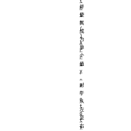
t
并
h
i
使
n
其
(
成
)
为
A
单
r
个
r
a
值
y
。
.
p
对
r
于
o
从
t
左
o
至
t
右
y