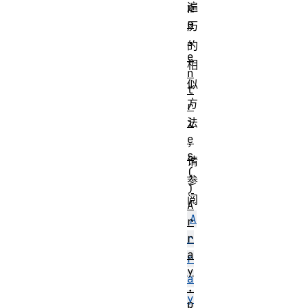
p
遍
e
历
.
的
e
相
n
似
t
方
r
i
法
e
，
s
请
(
参
)
阅
A
A
r
r
r
a
r
y
a
.
y
p