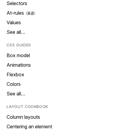
Selectors
At-rules
Values
See all…
CSS GUIDES
Box model
Animations
Flexbox
Colors
See all…
LAYOUT COOKBOOK
Column layouts
Centering an element