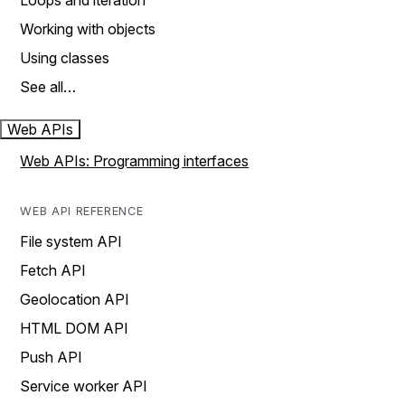
Loops and iteration
Working with objects
Using classes
See all…
Web APIs
Web APIs: Programming interfaces
WEB API REFERENCE
File system API
Fetch API
Geolocation API
HTML DOM API
Push API
Service worker API