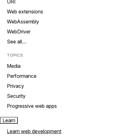
URI
Web extensions
WebAssembly
WebDriver
See all…
TOPICS
Media
Performance
Privacy
Security
Progressive web apps
Learn
Learn web development