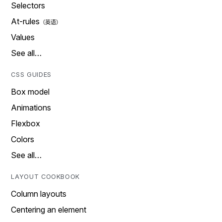
Selectors
At-rules
Values
See all…
CSS GUIDES
Box model
Animations
Flexbox
Colors
See all…
LAYOUT COOKBOOK
Column layouts
Centering an element