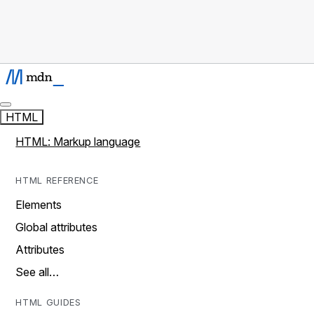
HTML
HTML: Markup language
HTML REFERENCE
Elements
Global attributes
Attributes
See all…
HTML GUIDES