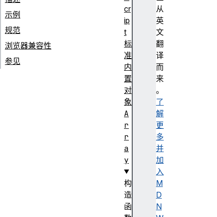
cr
从
示例
ip
英
规范
t
文
标
翻
浏览器兼容性
准
译
参见
内
而
置
来
对
。
象
了
A
解
r
更
r
多
a
并
y
加
入
构
M
造
D
函
N