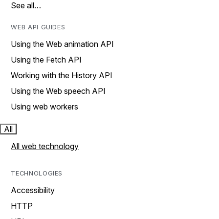
See all…
WEB API GUIDES
Using the Web animation API
Using the Fetch API
Working with the History API
Using the Web speech API
Using web workers
All
All web technology
TECHNOLOGIES
Accessibility
HTTP