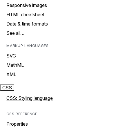
Responsive images
HTML cheatsheet
Date & time formats
See all…
MARKUP LANGUAGES
SVG
MathML
XML
CSS
CSS: Styling language
CSS REFERENCE
Properties