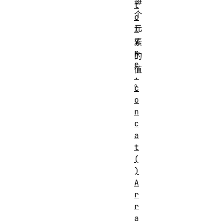
每
t
个
o
元
t
y
素
p
的
e
值
.
。
c
o
n
c
a
t
(
)
A
r
r
a