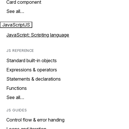
Card component
See all…
JavaScript
JS
JavaScript: Scripting language
JS REFERENCE
Standard built-in objects
Expressions & operators
Statements & declarations
Functions
See all…
JS GUIDES
Control flow & error handing