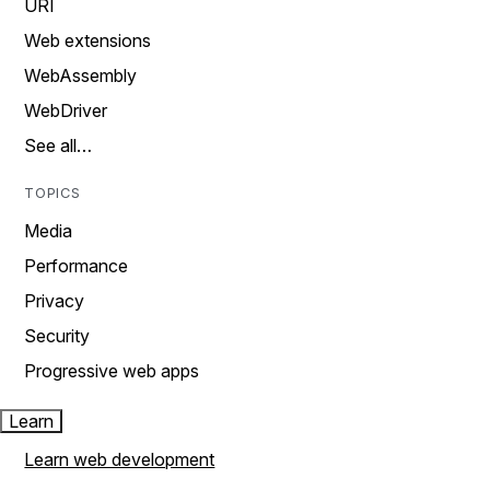
URI
Web extensions
WebAssembly
WebDriver
See all…
TOPICS
Media
Performance
Privacy
Security
Progressive web apps
Learn
Learn web development