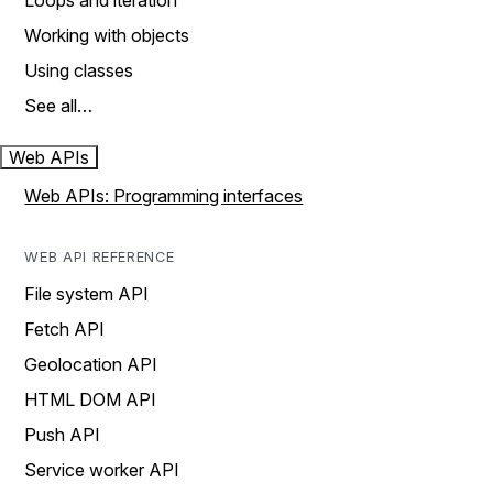
Loops and iteration
Working with objects
Using classes
See all…
Web APIs
Web APIs: Programming interfaces
WEB API REFERENCE
File system API
Fetch API
Geolocation API
HTML DOM API
Push API
Service worker API