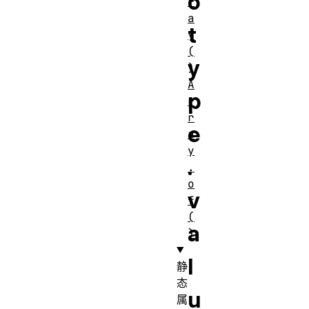
o
r
a
t
y
(
y
)
A
p
r
r
e
a
y
.
.
o
v
f
(
a
)
l
静
态
u
属