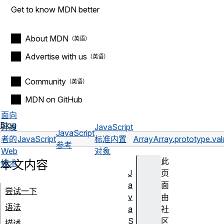
Get to know MDN better
About MDN
Advertise with us
Community
MDN on GitHub
面向
Blog
开发
JavaScript
JavaScript
者的
JavaScript
标准内置
Array
Array.prototype.val
参考
Web
对象
此
本文内容
技术
J
页
a
面
尝试一下
v
由
语法
a
社
S
区
描述