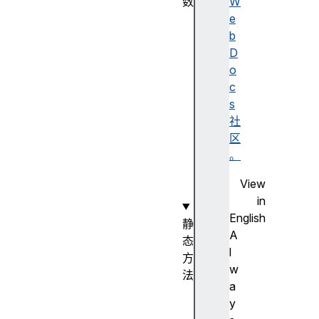
数
W
A
e
r
b
r
D
a
o
y
c
(
s
)
社
构
区
造
。
函
View
数
in
English
静
A
态
l
方
w
法
a
A
y
r