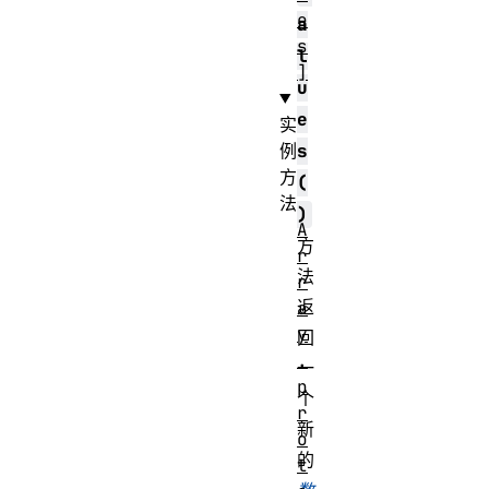
e
a
s
l
]
u
e
实
例
s
方
(
法
)
A
方
r
法
r
返
a
y
回
.
一
p
个
r
新
o
的
t