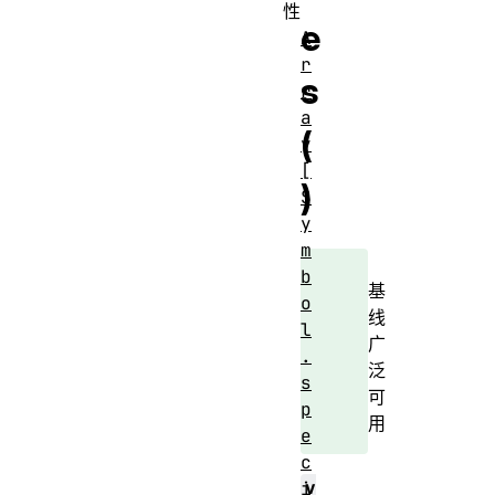
性
e
A
r
s
r
a
(
y
[
)
S
y
m
b
基
o
线
l
广
.
泛
s
可
p
用
e
c
v
i