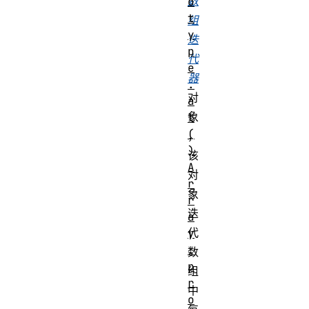
数
o
t
组
y
迭
p
代
e
器
.
对
a
象
t
(
，
)
该
A
对
r
象
r
迭
a
代
y
.
数
p
组
r
中
o