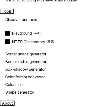
Dynamic scripting with JavaScript module
Tools
Discover our tools
Playground
HTTP Observatory
Border-image generator
Border-radius generator
Box-shadow generator
Color format converter
Color mixer
Shape generator
About