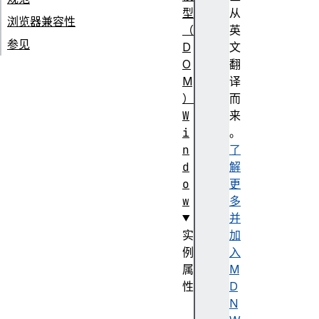
型
从
浏览器兼容性
（
英
参见
D
文
O
翻
M
译
）
而
W
来
i
。
n
了
d
解
o
更
w
多
并
实
加
例
入
属
M
性
D
c
N