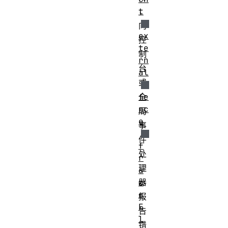
，
t
向
ex
控
te
制
rn
台
al
或
全
fe
nc
局
e
事
件
f
处
r
理
a
器
m
e
报
E
告
l
错