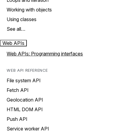
Loops and iteration
Working with objects
Using classes
See all…
Web APIs
Web APIs: Programming interfaces
WEB API REFERENCE
File system API
Fetch API
Geolocation API
HTML DOM API
Push API
Service worker API