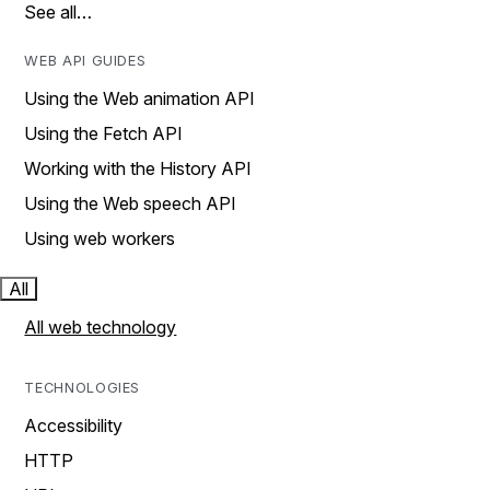
See all…
WEB API GUIDES
Using the Web animation API
Using the Fetch API
Working with the History API
Using the Web speech API
Using web workers
All
All web technology
TECHNOLOGIES
Accessibility
HTTP