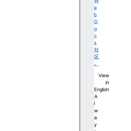
a
W
c
e
h
b
e
D
s
o
c
c
l
s
o
社
s
区
e
。
d
View
c
in
o
English
o
A
k
l
i
w
e
a
S
y
t