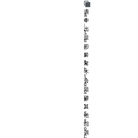
回
调
中
出
l
现
e
的
n
g
异
t
常
h
不
l
会
o
阻
c
碍
a
l
其
S
他
t
回
o
调
r