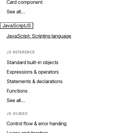
Card component
See all…
JavaScript
JS
JavaScript: Scripting language
JS REFERENCE
Standard built-in objects
Expressions & operators
Statements & declarations
Functions
See all…
JS GUIDES
Control flow & error handing