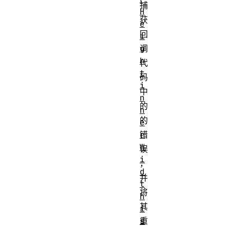
捕
H
获
e
回
i
调
g
h
代
t
码
i
中
n
的
n
的
e
错
r
W
误
i
，
d
并
t
将
h
其
i
重
s