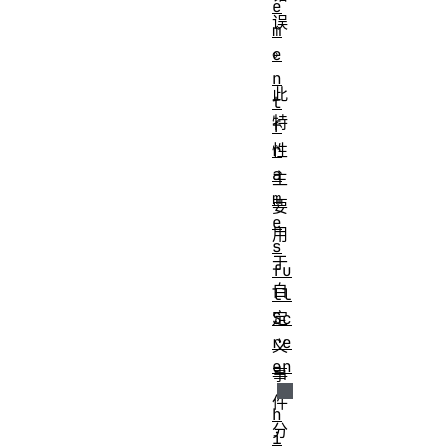
e
误
m
。
e
n
此
t
特
f
性
r
a
主
m
要
e
用
s
于
fu
自
ll
定
Sc
re
义
en
事
件
h
分
i