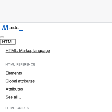
HTML
HTML: Markup language
HTML REFERENCE
Elements
Global attributes
Attributes
See all…
HTML GUIDES