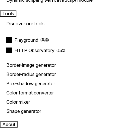
Dynamic scripting with JavaScript module
Tools
Discover our tools
Playground
HTTP Observatory
Border-image generator
Border-radius generator
Box-shadow generator
Color format converter
Color mixer
Shape generator
About