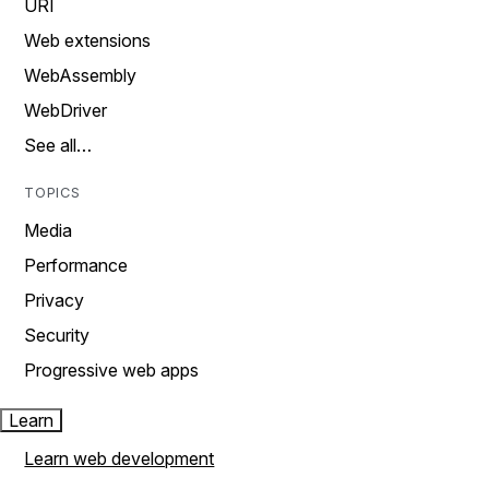
URI
Web extensions
WebAssembly
WebDriver
See all…
TOPICS
Media
Performance
Privacy
Security
Progressive web apps
Learn
Learn web development