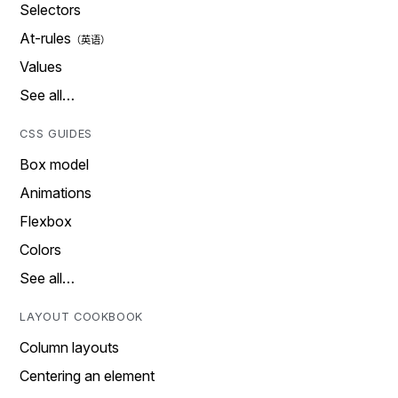
Selectors
At-rules
Values
See all…
CSS GUIDES
Box model
Animations
Flexbox
Colors
See all…
LAYOUT COOKBOOK
Column layouts
Centering an element