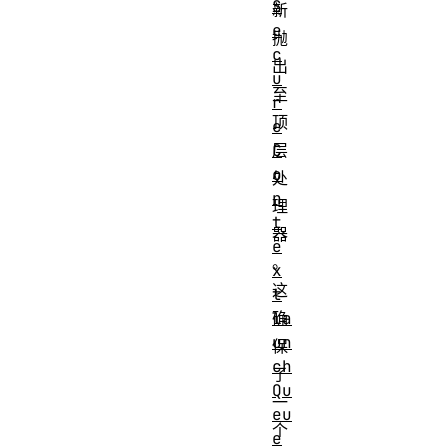
S
新
e
抛
c
出
u
至
r
顶
e
层
C
o
处
n
理
t
器
e
。
x
这
t
确
la
un
保
ch
了
Qu
一
eu
个
e