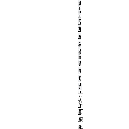
a
p
t
o
i
r
o
t
d
o
E
c
r
u
r
m
o
e
r
n
t
(
d
)
o
方
c
法
u
可
m
模
e
n
拟