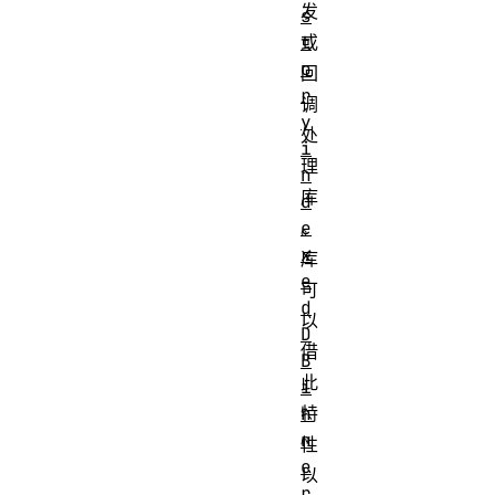
发
s
或
t
o
回
r
调
y
处
i
理
n
库
d
。
e
x
库
e
可
d
以
D
借
B
此
i
特
n
n
性
e
以
r