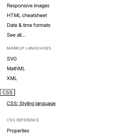
Responsive images
HTML cheatsheet
Date & time formats
See all…
MARKUP LANGUAGES
SVG
MathML
XML
CSS
CSS: Styling language
CSS REFERENCE
Properties