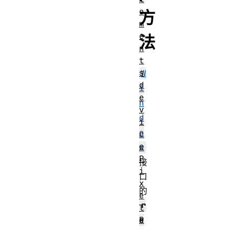
e
方
m
e
法
n
t
s
W
d
i
e
n
v
d
i
o
c
e
w
P
接
i
口
x
的
e
r
l
e
R