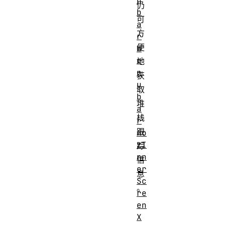
n
仍
b
可
a
方
r
便
m
e
地
n
获
u
取
b
堆
a
栈
r
跟
mo
zI
踪
nn
信
er
息
Sc
。
re
en
X