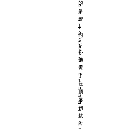
的
a
处
g
e
理
l
，
o
同
c
时
a
也
t
确
i
o
保
n
了
l
在
o
顶
c
层
a
调
t
i
试
o
时