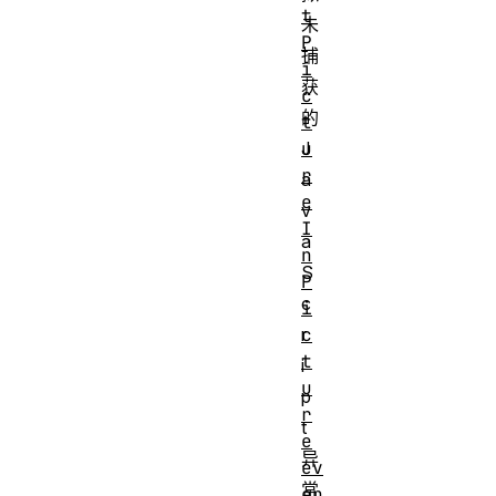
t
未
P
捕
i
获
c
的
t
J
u
r
a
e
v
I
a
n
S
P
c
i
r
c
t
i
u
p
r
t
e
异
ev
常
en