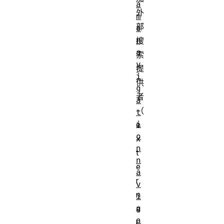
a
外
m
部
e
n
搜
a
索
v
提
i
供
g
者
a
（
t
i
e
o
x
n
t
n
e
a
r
v
n
i
g
a
a
l