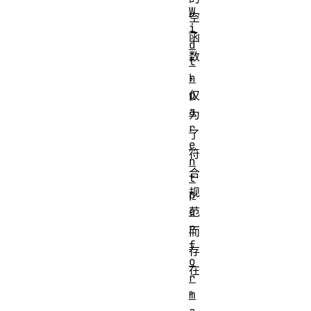
W
空
i
函
d
数
t
，
h
p
仅
a
为
r
了
e
符
n
合
t
规
p
e
范
r
而
f
存
o
在
r
。
m