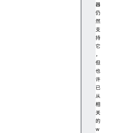
t
器
d
仍
o
然
c
支
u
m
持
e
它
n
，
t
但
P
也
i
许
c
t
已
u
从
r
相
e
关
I
的
n
w
P