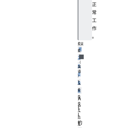
x
正
t
常
la
工
un
作
ch
Qu
。
eu
W
e
i
n
d
o
l
e
w
n
A
g
P
t
I
h
的
l