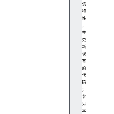
fu
该
ll
特
Sc
性
re
，
en
并
h
更
i
新
s
现
t
有
o
的
r
y
代
i
码
n
；
d
参
e
见
x
本
e