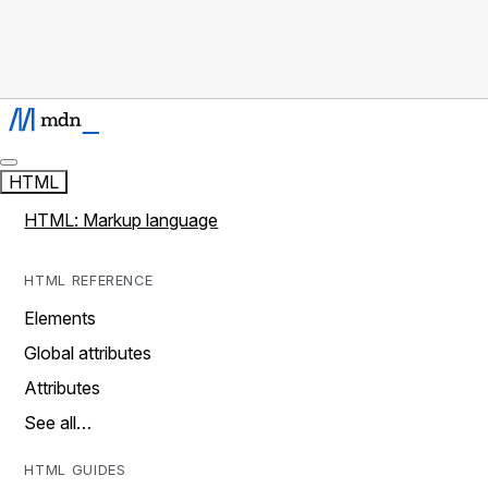
HTML
HTML: Markup language
HTML REFERENCE
Elements
Global attributes
Attributes
See all…
HTML GUIDES