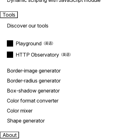
Dynamic scripting with JavaScript module
Tools
Discover our tools
Playground
HTTP Observatory
Border-image generator
Border-radius generator
Box-shadow generator
Color format converter
Color mixer
Shape generator
About