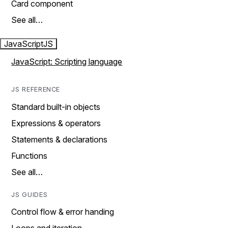
Card component
See all…
JavaScript
JS
JavaScript: Scripting language
JS REFERENCE
Standard built-in objects
Expressions & operators
Statements & declarations
Functions
See all…
JS GUIDES
Control flow & error handing