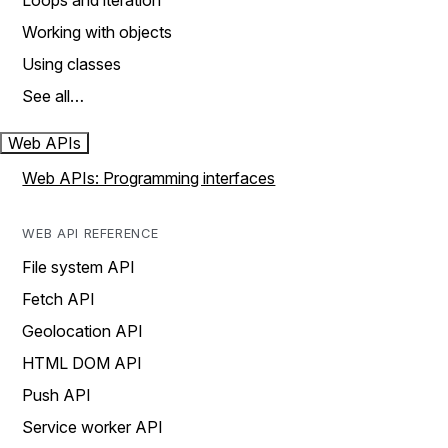
Loops and iteration
Working with objects
Using classes
See all…
Web APIs
Web APIs: Programming interfaces
WEB API REFERENCE
File system API
Fetch API
Geolocation API
HTML DOM API
Push API
Service worker API