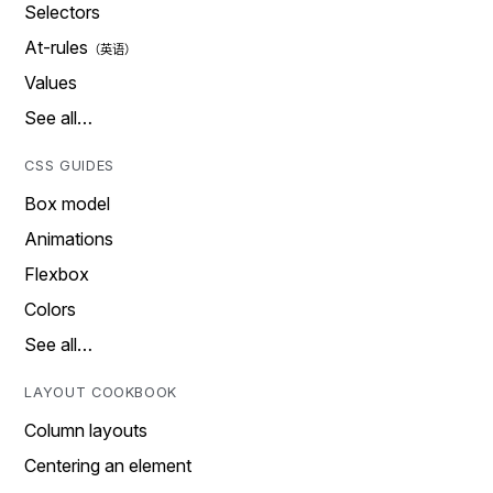
Selectors
At-rules
Values
See all…
CSS GUIDES
Box model
Animations
Flexbox
Colors
See all…
LAYOUT COOKBOOK
Column layouts
Centering an element