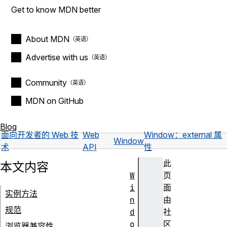
Get to know MDN better
About MDN
Advertise with us
Community
MDN on GitHub
Blog
面向开发者的 Web 技
Web
Window：external 属
Window
术
API
性
此
本文内容
W
页
i
面
实例方法
n
由
规范
d
社
o
区
浏览器兼容性