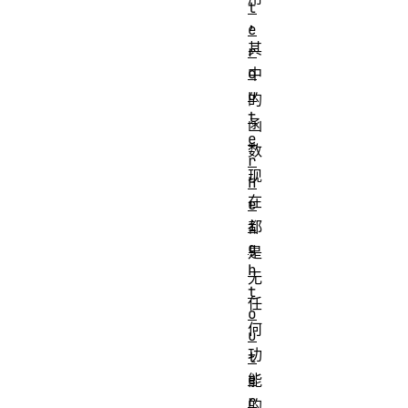
t
，
e
其
r
o
中
u
的
t
函
e
数
r
现
H
在
e
i
都
g
是
h
无
t
任
o
何
u
功
t
e
能
r
的