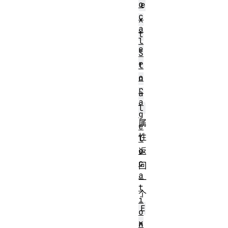
o
e
c
x
a
t
l
e
S
r
t
o
n
r
a
a
l
g
属
e
性
l
o
返
c
回
a
一
t
个
i
E
o
x
n