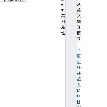
w
从
英
实
文
例
翻
属
译
性
而
c
来
a
。
c
了
h
解
e
更
s
多
c
并
l
加
o
入
s
M
e
D
d
N