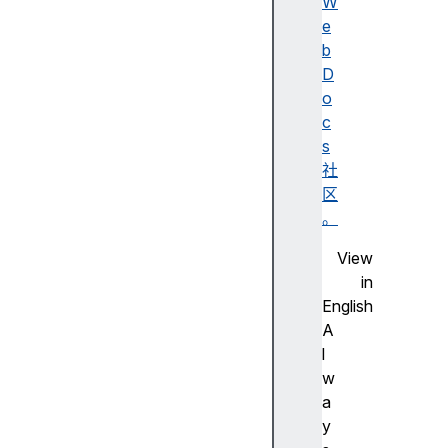
c
W
o
e
o
b
k
D
i
o
e
c
S
s
t
社
o
区
r
。
e
View
cr
in
as
English
hR
A
ep
l
or
w
t
a
y