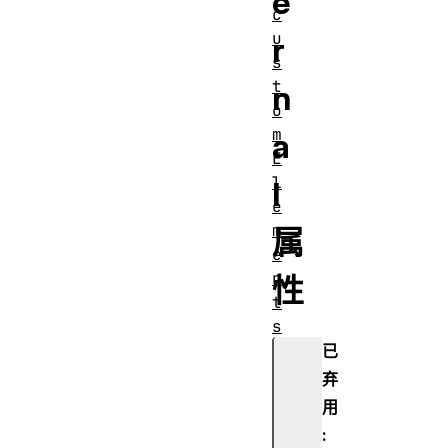
e
c
u
r
s
t
n
o
m
a
E
l
l
e
m
属
e
n
性
t
s
d
已
e
弃
v
用
i
:
c