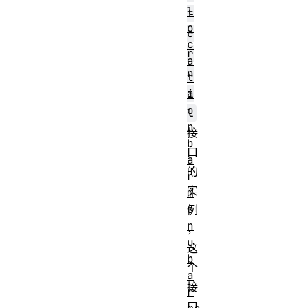
l
t
o
e
c
r
a
n
t
a
i
o
l
n
接
b
口
a
的
r
实
m
e
例
n
，
u
这
b
个
a
接
r
口