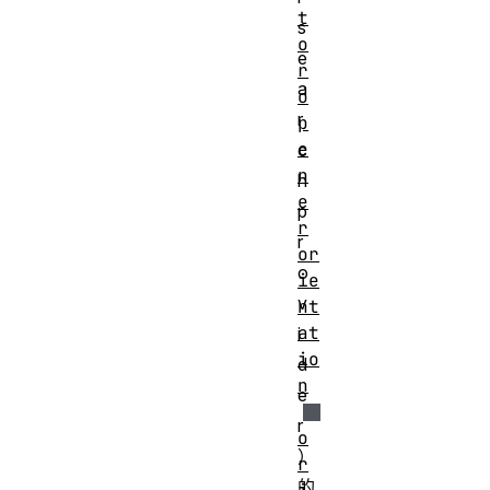
t
s
o
e
r
a
o
r
p
e
c
n
h
e
p
r
r
or
o
ie
v
nt
at
i
io
d
n
e
r
o
）
r
的