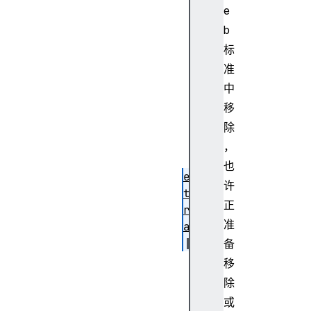
i
e
c
b
t
标
u
准
r
中
e
移
ev
en
除
t
，
也
ex
许
te
正
rn
准
al
备
fe
移
nc
除
e
或