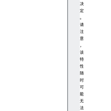
决
W
定
i
d
。
t
请
h
注
i
意
s
，
S
该
e
c
特
u
性
r
随
e
时
C
可
o
能
n
t
无
e
法