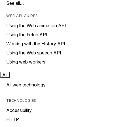
See all…
WEB API GUIDES
Using the Web animation API
Using the Fetch API
Working with the History API
Using the Web speech API
Using web workers
All
All web technology
TECHNOLOGIES
Accessibility
HTTP