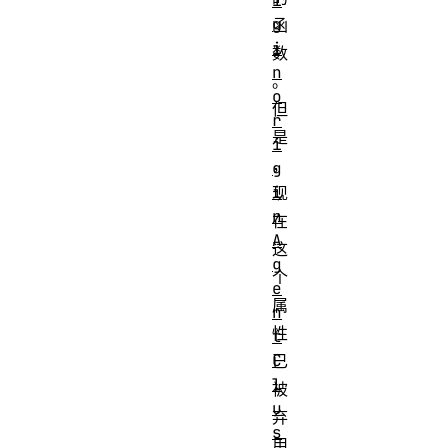
i
g
函
i
数
n
。
o
但
r
是
i
，
g
i
现
n
在
A
这
g
个
e
属
n
性
t
C
已
l
被
u
弃
s
用