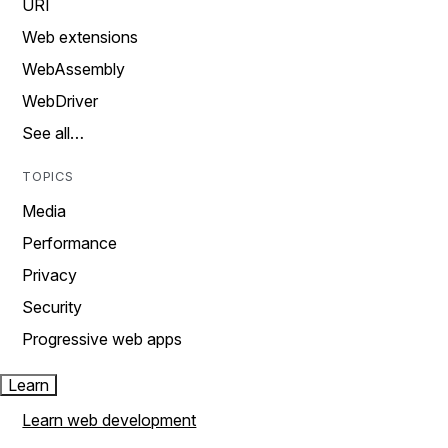
URI
Web extensions
WebAssembly
WebDriver
See all…
TOPICS
Media
Performance
Privacy
Security
Progressive web apps
Learn
Learn web development