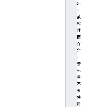
出
f
于
r
a
兼
m
容
e
性
E
而
l
保
e
留
m
e
。
n
请
t
尽
f
量
r
不
a
要
m
e
使
s
用