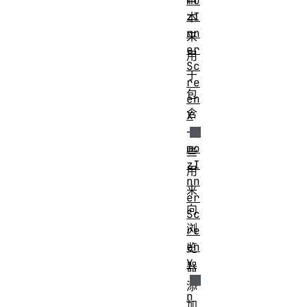
mo
zI
本
nn
来
er
用
Sc
于
re
包
en
含
X
一
mo
些
zI
用
nn
来
er
向
Sc
浏
re
en
览
Y
器
添
n
加