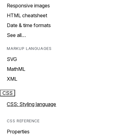
Responsive images
HTML cheatsheet
Date & time formats
See all…
MARKUP LANGUAGES
SVG
MathML
XML
CSS
CSS: Styling language
CSS REFERENCE
Properties