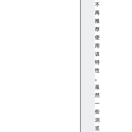
不
e
再
P
i
推
x
荐
e
使
l
用
R
该
a
特
t
i
性
o
。
d
虽
o
然
c
一
u
些
m
e
浏
n
览