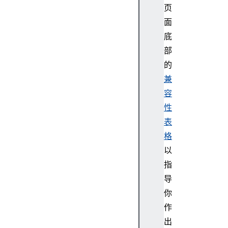
d
页
D
面
B
底
i
部
n
的
n
兼
e
r
容
H
性
e
表
i
格
g
以
h
指
t
i
导
n
你
n
作
e
出
r