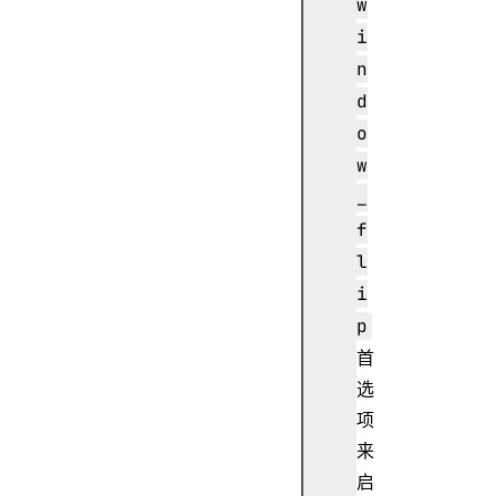
w
t
e
i
r
n
o
d
u
o
t
w
e
r
_
H
f
e
l
i
i
g
p
h
t
首
o
选
u
项
t
来
e
启
r