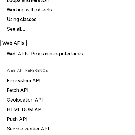
Loops and iteration
Working with objects
Using classes
See all…
Web APIs
Web APIs: Programming interfaces
WEB API REFERENCE
File system API
Fetch API
Geolocation API
HTML DOM API
Push API
Service worker API