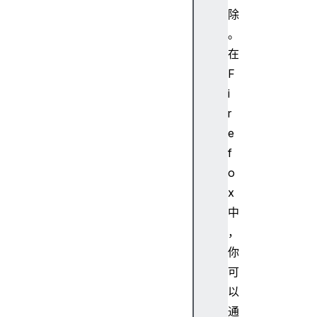
t
除
o
。
r
在
o
F
p
i
e
r
n
e
e
r
f
or
o
ie
x
nt
中
at
，
io
n
你
可
o
以
r
通