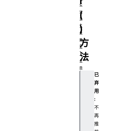
r
c
u
(
s
t
)
o
m
方
E
l
法
e
m
e
已
n
弃
t
用
s
:
d
不
e
再
v
i
推
c