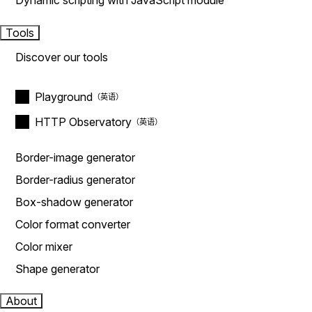
Dynamic scripting with JavaScript module
Tools
Discover our tools
Playground
HTTP Observatory
Border-image generator
Border-radius generator
Box-shadow generator
Color format converter
Color mixer
Shape generator
About