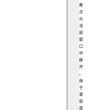
mo
焦
zI
点
nn
er
从
Sc
当
re
前
en
窗
X
口
中
mo
zI
移
nn
开
er
。
Sc
由
re
于
en
某
Y
些
n
恶