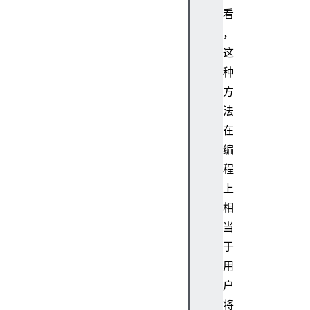
l
看
o
，
c
这
a
种
t
方
i
法
o
n
在
b
编
a
程
r
上
m
相
e
当
n
u
于
b
用
a
户
r
将