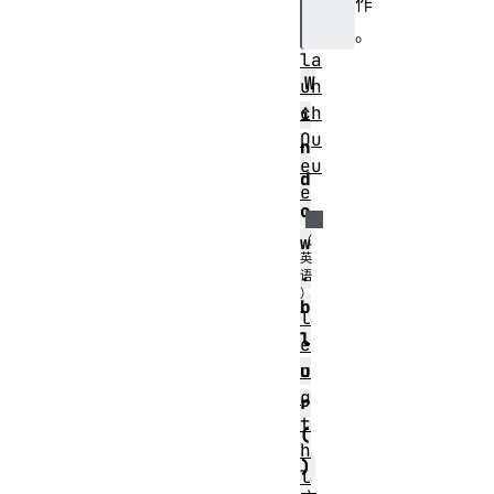
作
x
t
。
la
W
un
ch
i
Qu
n
eu
d
e
o
w
.
b
l
l
e
u
n
g
r
t
(
h
)
l