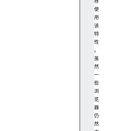
荐
e
使
P
用
i
该
x
特
e
l
性
R
。
a
虽
t
然
i
一
o
些
d
o
浏
c
览
u
器
m
仍
e
然
n