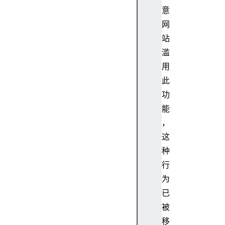
a
意
m
网
e
站
n
滥
a
v
用
i
此
g
功
a
能
t
，
i
这
o
n
种
n
行
a
为
v
已
i
被
g
移
a