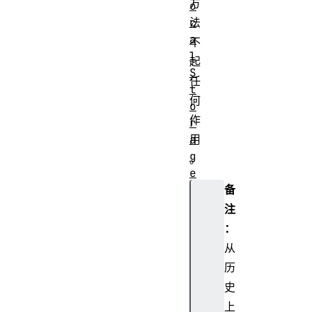
方
o
法
c
a
不
l
起
S
任
t
何
o
作
r
用
a
g
。
e
备
l
o
注
c
：
a
从
t
历
i
史
o
上
n