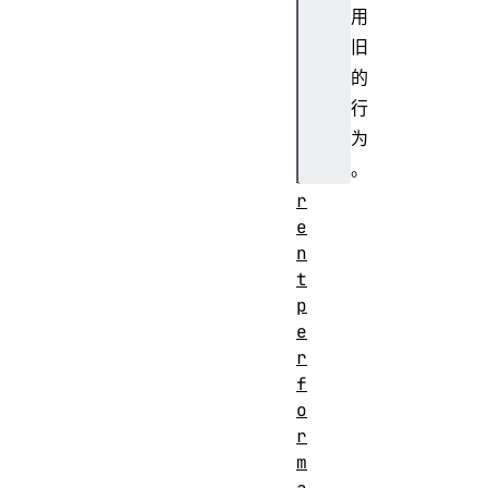
用
W
i
旧
d
的
t
行
h
为
p
。
a
r
e
n
t
p
e
r
f
o
r
m