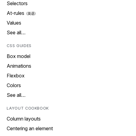
Selectors
At-rules
Values
See all…
CSS GUIDES
Box model
Animations
Flexbox
Colors
See all…
LAYOUT COOKBOOK
Column layouts
Centering an element