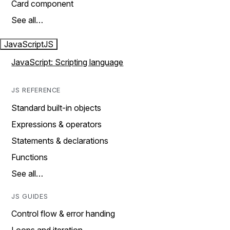
Card component
See all…
JavaScript
JS
JavaScript: Scripting language
JS REFERENCE
Standard built-in objects
Expressions & operators
Statements & declarations
Functions
See all…
JS GUIDES
Control flow & error handing