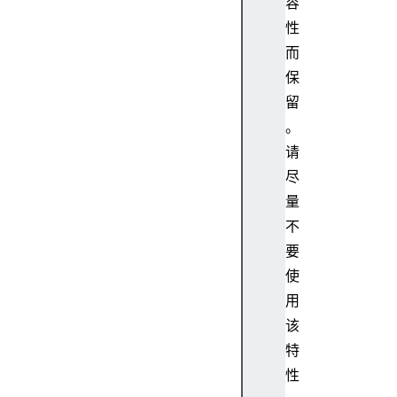
容
f
性
r
而
a
保
m
留
e
E
。
l
请
e
尽
m
量
e
不
n
要
t
f
使
r
用
a
该
m
特
e
性
s