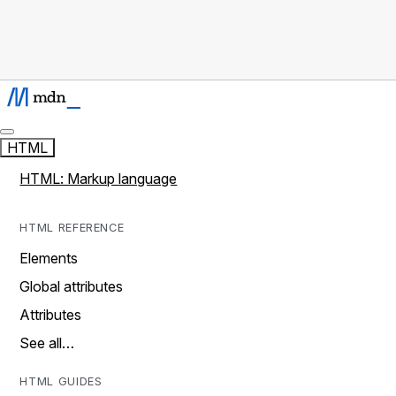
HTML
HTML: Markup language
HTML REFERENCE
Elements
Global attributes
Attributes
See all…
HTML GUIDES