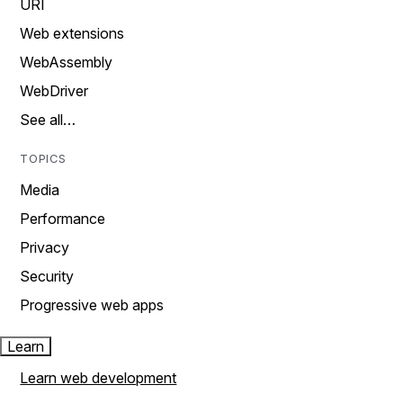
URI
Web extensions
WebAssembly
WebDriver
See all…
TOPICS
Media
Performance
Privacy
Security
Progressive web apps
Learn
Learn web development