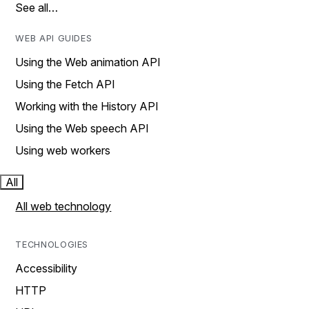
See all…
WEB API GUIDES
Using the Web animation API
Using the Fetch API
Working with the History API
Using the Web speech API
Using web workers
All
All web technology
TECHNOLOGIES
Accessibility
HTTP