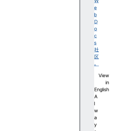
c
W
o
e
o
b
k
D
i
o
e
c
S
s
t
社
o
区
r
。
e
View
cr
in
as
English
hR
A
ep
l
or
w
t
a
y