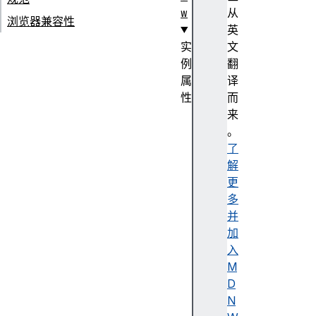
w
从
浏览器兼容性
英
实
文
例
翻
属
译
性
而
c
来
a
。
c
了
h
解
e
更
s
多
c
并
l
加
o
入
s
M
e
D
d
N