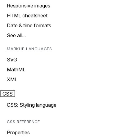
Responsive images
HTML cheatsheet
Date & time formats
See all…
MARKUP LANGUAGES
SVG
MathML
XML
CSS
CSS: Styling language
CSS REFERENCE
Properties