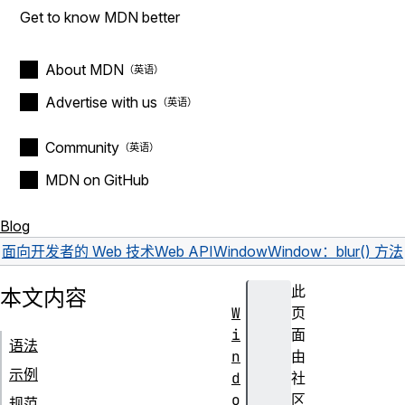
Get to know MDN better
About MDN
Advertise with us
Community
MDN on GitHub
Blog
面向开发者的 Web 技术
Web API
Window
Window：blur() 方法
此
本文内容
W
页
i
面
语法
n
由
示例
d
社
o
区
规范