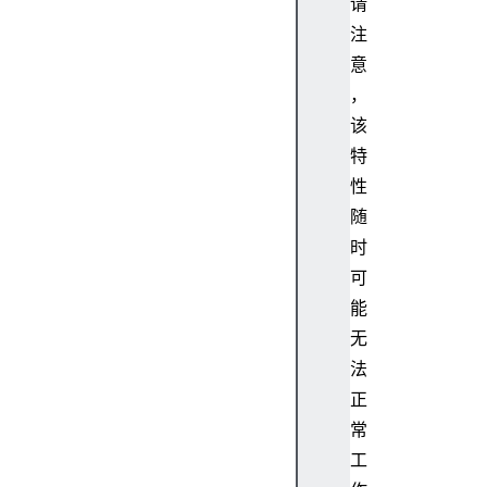
请
W
注
i
意
d
，
t
该
h
i
特
s
性
S
随
e
时
c
可
u
能
r
e
无
C
法
o
正
n
常
t
工
e