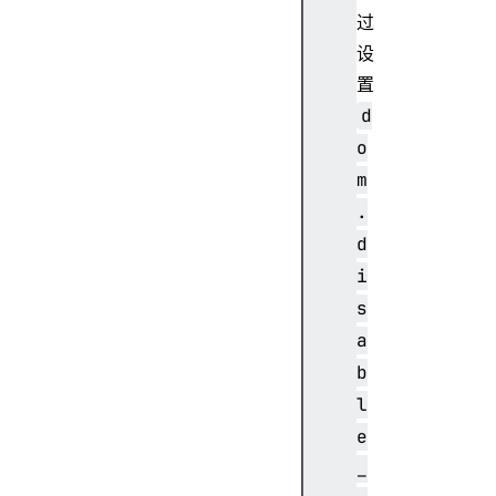
i
过
g
设
i
n
置
o
d
r
o
i
m
g
.
i
n
d
A
i
g
s
e
a
n
b
t
C
l
l
e
u
_
s