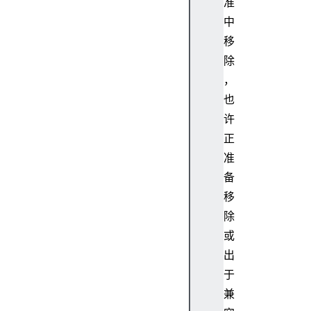
准
i
中
c
移
t
u
除
r
，
e
也
ev
许
en
正
t
准
ex
备
te
移
rn
除
al
或
出
fe
于
nc
e
兼