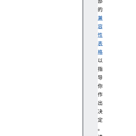
部
d
的
D
兼
B
i
容
n
性
n
表
e
格
r
以
H
指
e
i
导
g
你
h
作
t
出
i
决
n
定
n
e
。
r