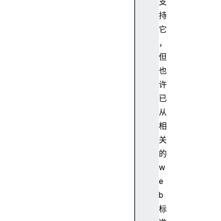
支
t
d
持
o
它
c
，
u
但
m
也
e
许
n
t
已
P
从
i
相
c
关
t
的
u
w
r
e
e
I
b
n
标
P