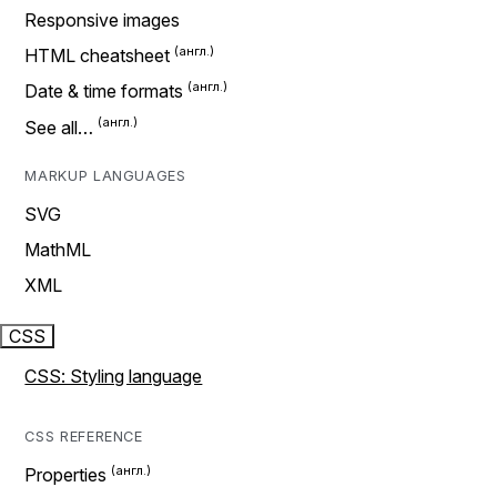
Responsive images
HTML cheatsheet
Date & time formats
See all…
MARKUP LANGUAGES
SVG
MathML
XML
CSS
CSS: Styling language
CSS REFERENCE
Properties