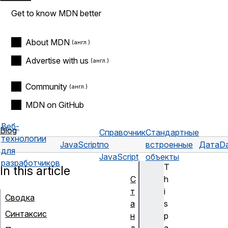
Get to know MDN better
About MDN
Advertise with us
Community
MDN on GitHub
Веб-
Blog
Справочник
Стандартные
технологии
JavaScript
по
встроенные
Дата
Da
для
JavaScript
объекты
разработчиков
T
In this article
С
h
т
i
Сводка
а
s
Синтаксис
н
p