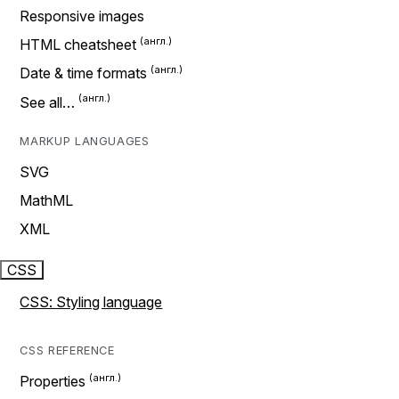
Responsive images
HTML cheatsheet
Date & time formats
See all…
MARKUP LANGUAGES
SVG
MathML
XML
CSS
CSS: Styling language
CSS REFERENCE
Properties