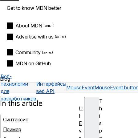
Get to know MDN better
About MDN
Advertise with us
Community
MDN on GitHub
Веб-
Blog
технологии
Интерфейсы
MouseEvent
MouseEvent.butto
для
веб API
разработчиков
T
In this article
U
h
I
i
Синтаксис
E
s
Пример
v
p