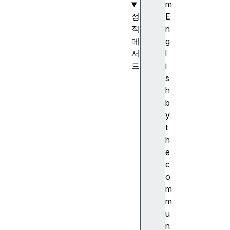
m
정
E
적
n
메
g
서
l
드
i
D
s
a
h
t
b
e
y
.
t
n
h
o
e
w
c
(
o
)
m
D
m
a
u
t
n