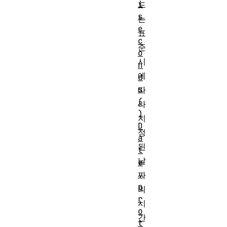
i
드
s
는
e
표
c
준
o
시
n
에
d
s
따
(
라
)
지
D
정
a
된
t
날
e
.
짜
p
의
r
시
o
간
t