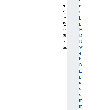
)
i
n
인
t
스
h
턴
e
스
M
메
D
서
N
드
W
D
e
a
b
t
D
e
o
.
c
p
s
r
c
o
o
t
m
o
m