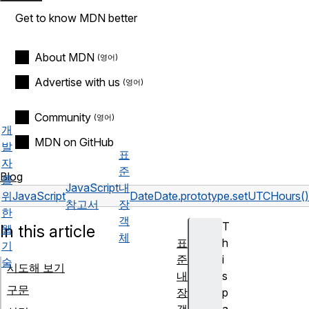
Get to know MDN better
About MDN
Advertise with us
Community
개
MDN on GitHub
발
표
자
준
Blog
를
JavaScript
내
위
JavaScript
Date
Date.prototype.setUTCHours()
참고서
장
한
객
T
In this article
웹
체
표
h
기
준
i
술
시도해 보기
내
s
구문
장
p