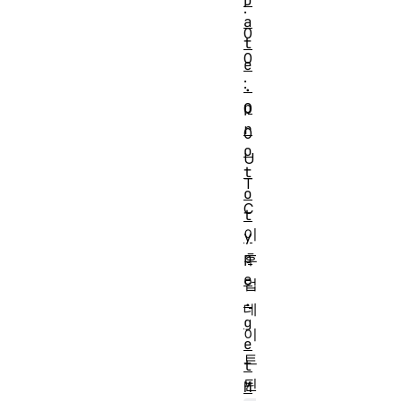
D
:
a
0
t
0
e
:
.
p
0
r
0
o
U
t
T
o
C
t
이
y
p
후
e
업
.
데
g
이
e
트
t
된
M