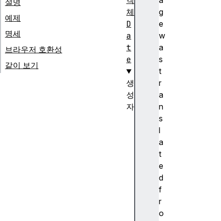
객
a
설명
체
g
예제
D
e
명세
a
w
t
a
브라우저 호환성
e
s
같이 보기
t
생
r
성
a
자
n
D
s
a
l
t
a
e
t
(
e
)
d
생
f
성
r
자
o