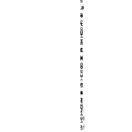
e
s
.
p
e
r
t
o
U
t
T
o
t
C
y
H
p
o
e
u
.
r
g
e
s
t
(
M
)
i
메
l
서
l