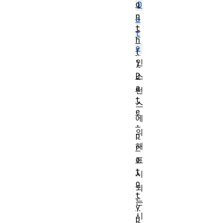
o
D
n
a
t
t
h
e
(
인
)
D
스
a
턴
t
스
e
에
.
의
p
해
r
o
표
t
시
o
되
t
는
y
시
p