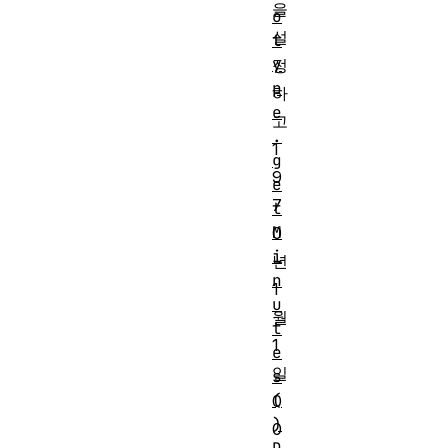
을
o
설
t
y
정
p
하
e
고
.
1
g
9
e
7
t
M
0
i
년
n
1
u
월
t
1
e
일
s
(
0
)
0