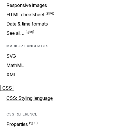
Responsive images
HTML cheatsheet
Date & time formats
See all…
MARKUP LANGUAGES
SVG
MathML
XML
CSS
CSS: Styling language
CSS REFERENCE
Properties