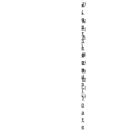
간
e
.
(
g
밀
e
리
t
초
S
)
e
을
c
o
반
n
환
d
합
s
니
(
다
)
.
D
a
t
e