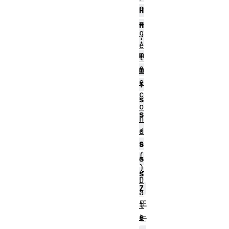
e
H
.
H
g
:
e
m
t
m
S
e
:
c
s
o
s
n
.
d
s
s
(
s
)
s
D
Z
a
또
t
e
는