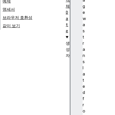
객
a
예제
체
g
명세서
D
e
브라우저 호환성
a
w
t
a
같이 보기
e
s
t
생
r
성
a
자
n
D
s
a
l
t
a
e
t
(
e
)
d
생
f
성
r
자
o