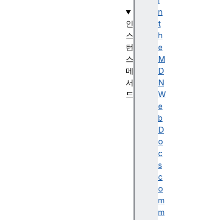
)
i
n
인
t
스
h
턴
e
스
M
메
D
서
N
드
W
D
e
a
b
t
D
e
o
.
c
p
s
r
c
o
o
t
m
o
m