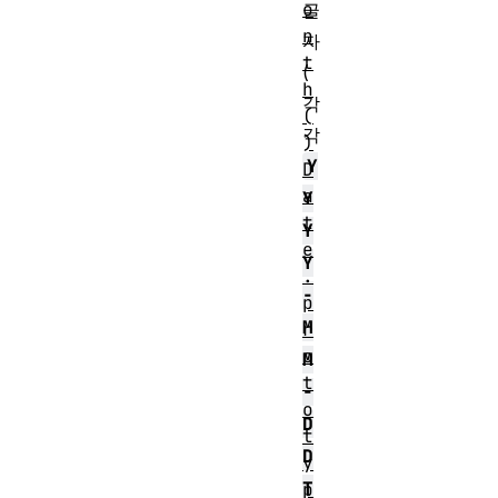
o
글
n
자
t
(
h
각
(
각
)
Y
D
a
Y
t
Y
e
Y
.
-
p
M
r
o
M
t
-
o
D
t
D
y
T
p