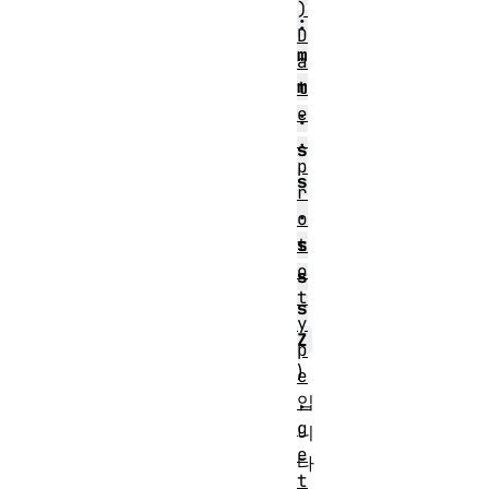
)
:
D
m
a
m
t
e
:
.
s
p
s
r
.
o
s
t
o
s
t
s
y
Z
p
)
e
입
.
g
니
e
다
t