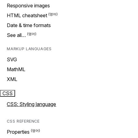
Responsive images
HTML cheatsheet
Date & time formats
See all…
MARKUP LANGUAGES
SVG
MathML
XML
CSS
CSS: Styling language
CSS REFERENCE
Properties