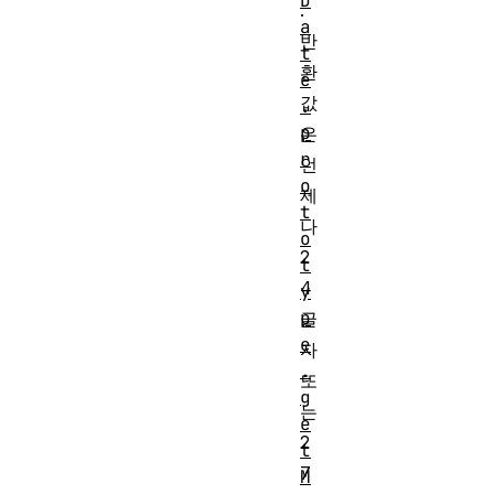
D
.
a
반
t
환
e
값
.
p
은
r
언
o
제
t
나
o
2
t
4
y
p
글
e
자
.
또
g
는
e
2
t
7
M