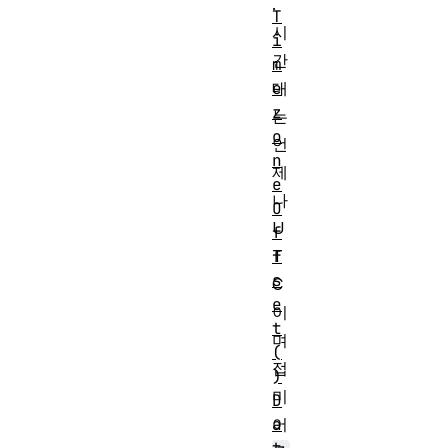
.
T
시
i
간
m
대
e
z
는
o
언
n
제
e
나
O
U
f
T
f
s
C
e
이
t
며
(
접
)
미
D
어
a