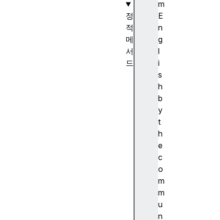
m
정
E
적
n
메
g
서
l
드
i
D
s
a
h
t
b
e
y
.
t
n
h
o
e
w
c
(
o
)
m
D
m
a
u
t
n