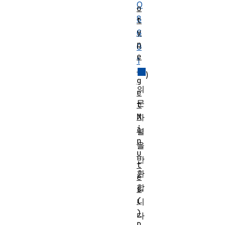
O
o
8
t
y
6
p
0
e
1
.
)
g
의
e
문
t
M
자
i
열
n
을
u
반
t
환
e
합
s
(
니
)
다