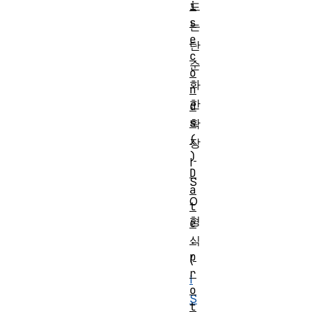
i
드
s
는
e
단
c
순
o
화
n
한
d
s
확
(
장
)
I
D
S
a
O
t
형
e
.
식
p
(
r
I
o
S
t