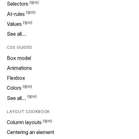
Selectors
At-rules
Values
See all…
CSS GUIDES
Box model
Animations
Flexbox
Colors
See all…
LAYOUT COOKBOOK
Column layouts
Centering an element