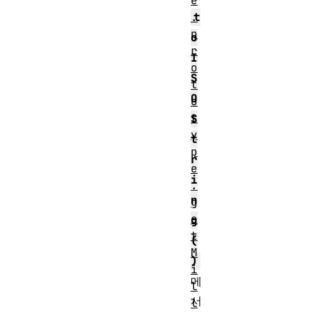
e
t
.
p
o
r
I
o
S
t
O
o
t
S
y
t
p
r
e
i
.
n
g
e
g
t
(
M
)
i
메
l
서
l