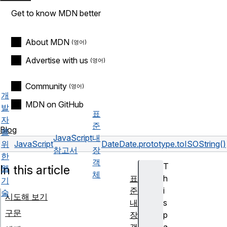
Get to know MDN better
About MDN
Advertise with us
Community
개
MDN on GitHub
발
표
자
준
Blog
를
JavaScript
내
위
JavaScript
Date
Date.prototype.toISOString()
참고서
장
한
객
T
In this article
웹
체
표
h
기
준
i
술
시도해 보기
내
s
구문
장
p