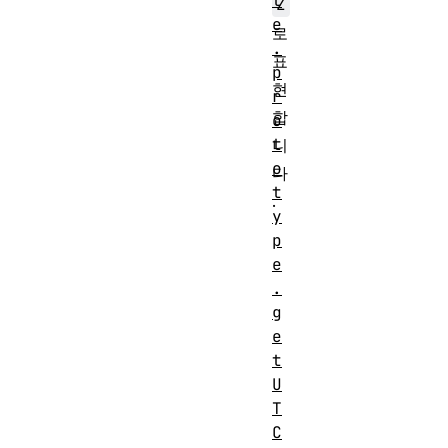
t
Z
e
로
.
표
p
현
r
합
o
t
니
o
다
t
.
y
p
e
.
g
e
t
U
T
C