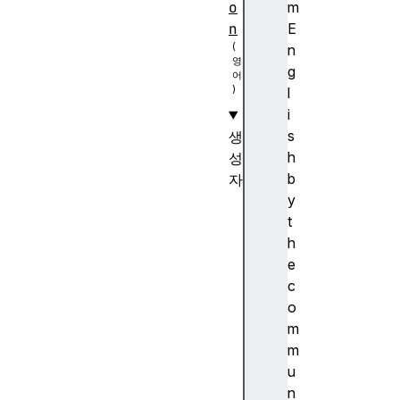
o
m
n
E
n
g
l
i
s
생
h
성
b
자
y
R
t
T
h
C
e
P
c
e
o
e
m
r
m
C
u
o
n
n