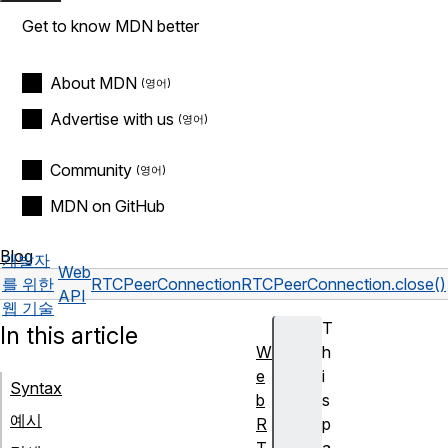
Get to know MDN better
About MDN
Advertise with us
Community
MDN on GitHub
Blog
개발자
Web
를 위한
RTCPeerConnection
RTCPeerConnection.close()
API
웹 기술
T
In this article
W
h
e
i
Syntax
b
s
예시
R
p