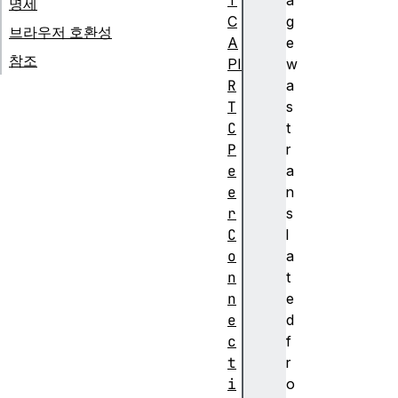
T
a
명세
C
g
브라우저 호환성
A
e
참조
PI
w
R
a
T
s
C
t
P
r
e
a
e
n
r
s
C
l
o
a
n
t
n
e
e
d
c
f
t
r
i
o