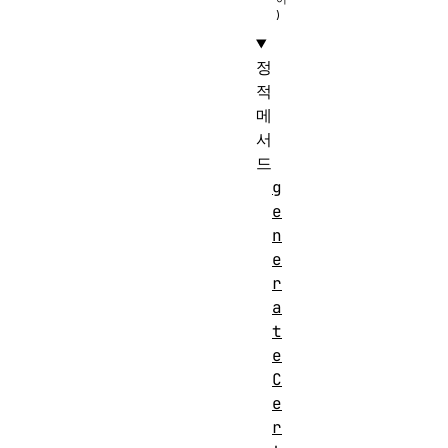
정
적
메
서
드
g
e
n
e
r
a
t
e
C
e
r