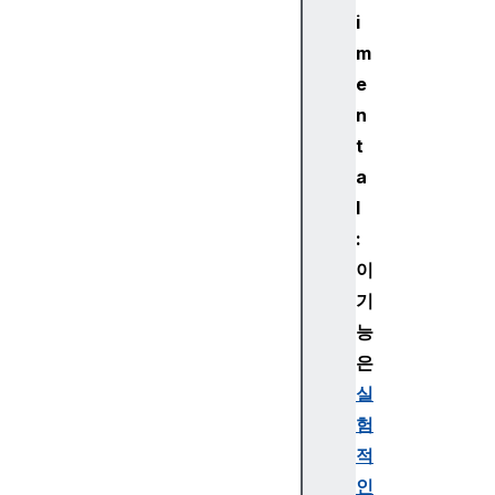
r
i
i
m
n
g
e
S
n
t
t
a
a
t
l
e
:
i
d
이
p
기
L
능
o
은
g
실
i
험
n
U
적
r
인