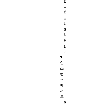
t
i
f
i
c
a
t
e
(
)
인
스
턴
스
메
서
드
a