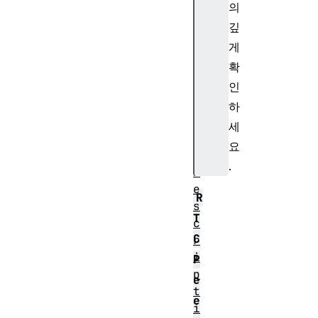
n
의
d
깊
i
게
n
확
g
L
인
o
하
c
세
a
요
l
.
D
e
R
s
T
c
C
r
i
P
p
e
t
e
i