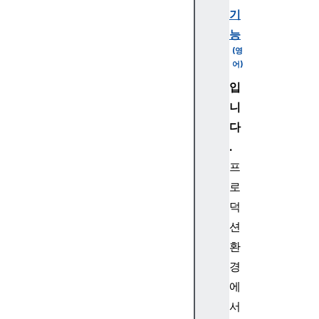
l
기
능
l
입
o
니
c
a
다
l
.
D
프
e
로
s
덕
c
션
r
i
환
p
경
t
에
i
서
o