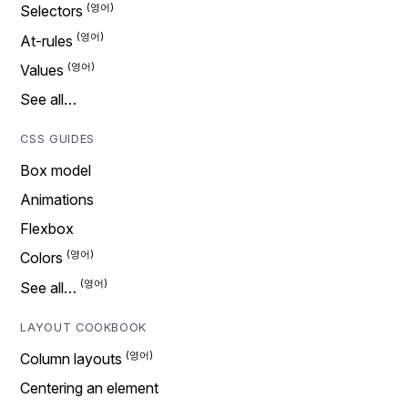
Selectors
At-rules
Values
See all…
CSS GUIDES
Box model
Animations
Flexbox
Colors
See all…
LAYOUT COOKBOOK
Column layouts
Centering an element