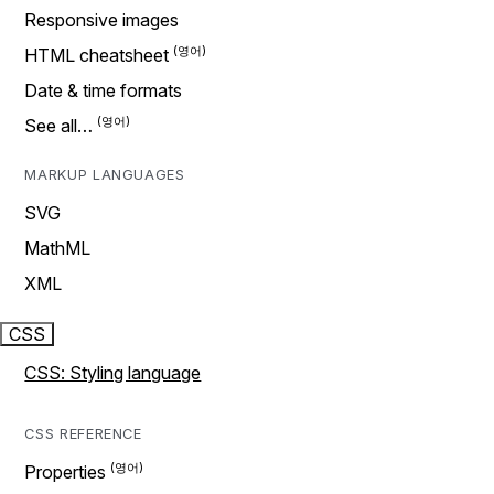
Responsive images
HTML cheatsheet
Date & time formats
See all…
MARKUP LANGUAGES
SVG
MathML
XML
CSS
CSS: Styling language
CSS REFERENCE
Properties