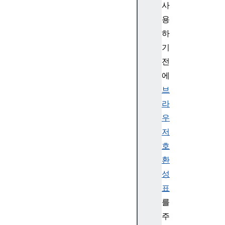
사
n
용
p
e
하
e
기
r
전
I
에
d
브
e
라
n
t
우
i
저
t
호
y
환
성
표
p
를
e
주