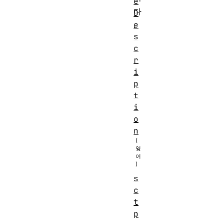
e
다
D
e
.
s
c
r
i
p
t
i
o
n
s
c
t
p