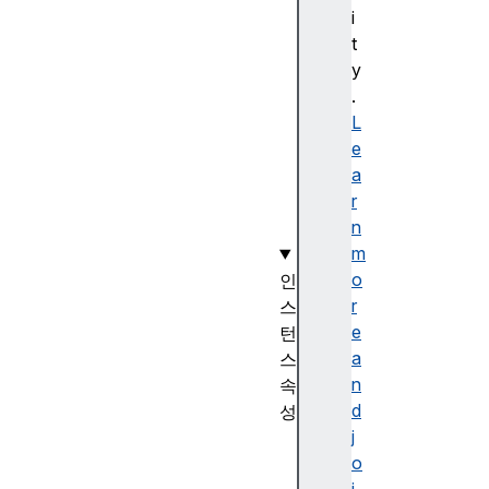
i
n
t
e
y
c
.
t
L
i
e
o
a
n
r
(
n
)
m
o
인
r
스
e
턴
a
스
n
속
d
성
j
c
o
a