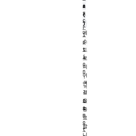
e
e
s
(
c
)
r
메
i
소
p
t
드
i
로
o
피
n
어
연
결
r
을
e
종
m
료
o
합
t
니