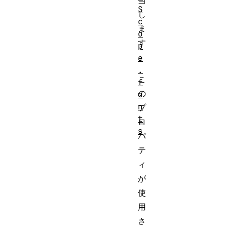
当
S
し
c
ま
o
す
p
。
e
.
こ
f
の
o
n
プ
t
ロ
s
パ
テ
ィ
が
使
用
さ