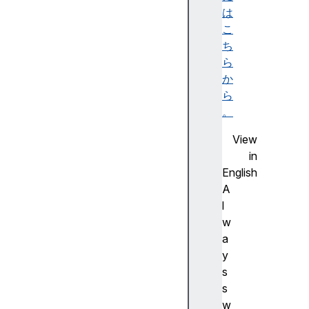
r
は
r
こ
i
ち
d
ら
e
か
d
ら
e
。
s
View
c
in
e
English
n
A
t
l
O
w
v
a
e
y
r
s
r
s
i
w