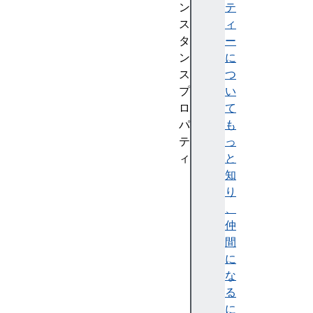
ン
テ
ス
ィ
タ
ー
ン
に
ス
つ
プ
い
ロ
て
パ
も
テ
っ
ィ
と
a
知
s
り
c
、
e
仲
n
間
t
に
O
な
v
る
e
に