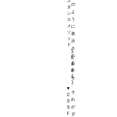
ス
の
タ
よ
ン
う
ス
メ
に
ソ
表
ッ
示
ド
さ
l
れ
o
る
a
d
か
(
を
)
、
そ
C
れ
S
が
S
F
ダ