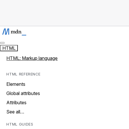
HTML
HTML: Markup language
HTML REFERENCE
Elements
Global attributes
Attributes
See all…
HTML GUIDES