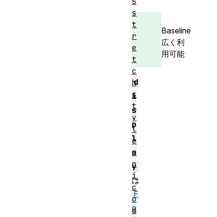
s
s
t
Baseline
r
広く利
e
用可能
t
c
d
h
s
i
t
s
y
p
l
l
e
u
a
n
y
i
は
c
F
o
o
d