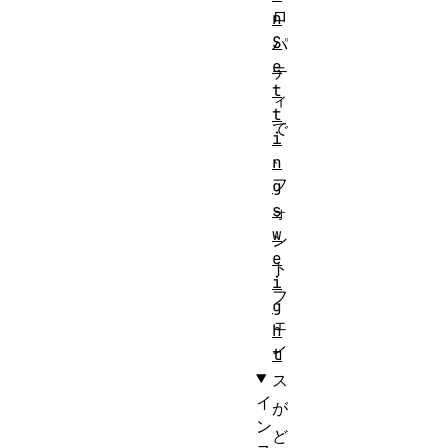
ロ
n
S
パ
e
テ
t
ィ
t
で
i
、
n
フ
g
s
ォ
w
ン
e
ト
i
フ
g
ェ
h
イ
t
ス
イ
が
ン
ど