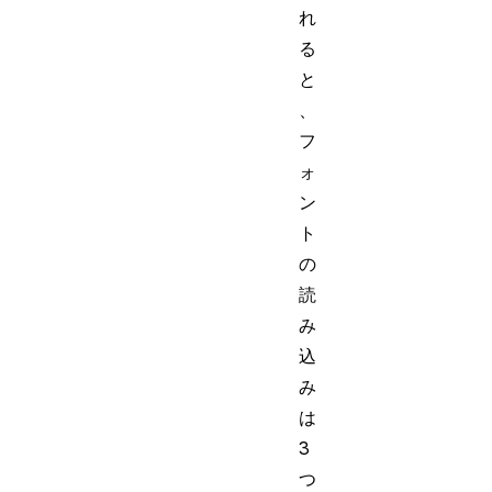
れ
る
と
、
フ
ォ
ン
ト
の
読
み
込
み
は
3
つ