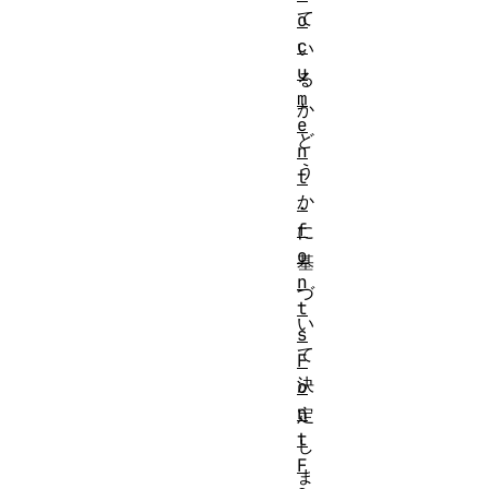
て
o
c
い
u
る
m
か
e
ど
n
う
t
か
.
f
に
o
基
n
づ
t
い
s
て
F
決
o
n
定
t
し
F
ま