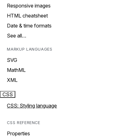
Responsive images
HTML cheatsheet
Date & time formats
See all…
MARKUP LANGUAGES
SVG
MathML
XML
CSS
CSS: Styling language
CSS REFERENCE
Properties