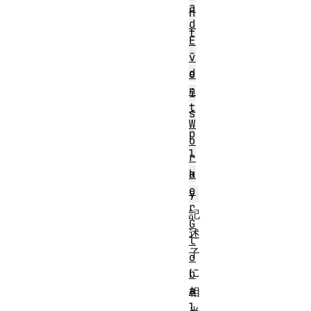
a
n
d
t
E
-
v
d
e
n
i
t
s
W
p
o
l
r
k
a
e
y
r
記
G
述
l
子
o
に
b
a
相
l