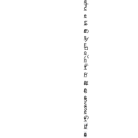
a
す
c
。
e
こ
S
e
の
t
プ
F
ロ
o
パ
n
テ
t
ィ
F
a
は
c
C
e
S
S
S
e
の
t
f
L
o
o