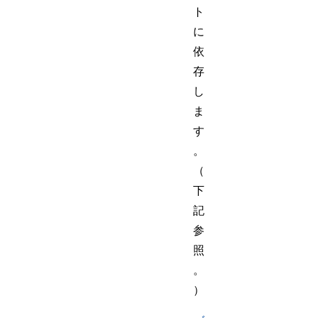
ト
に
依
存
し
ま
す
。
（
下
記
参
照
。
）