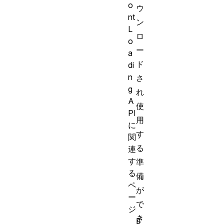
o
ウ
nt
ン
L
ロ
o
ー
a
ド
di
n
さ
g
れ
A
使
PI
用
に
す
関
る
連
す
準
る
備
ペ
が
ー
で
ジ
き
D