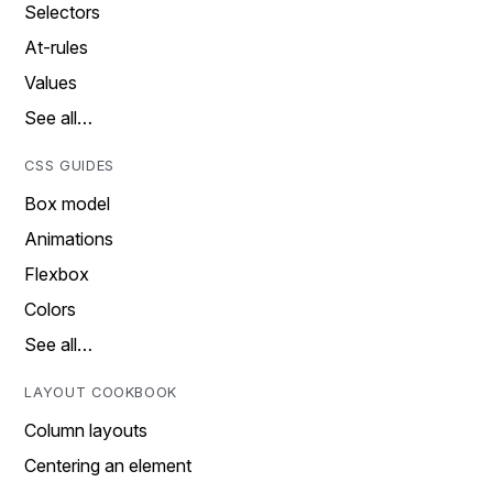
Selectors
At-rules
Values
See all…
CSS GUIDES
Box model
Animations
Flexbox
Colors
See all…
LAYOUT COOKBOOK
Column layouts
Centering an element