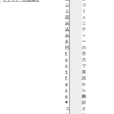
ン
コ
ト
ミ
読
ュ
み
ニ
込
テ
み
ィ
A
ー
PI
の
F
尽
o
力
n
で
t
英
F
語
a
か
c
ら
e
翻
訳
コ
さ