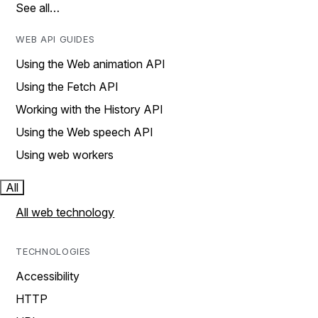
See all…
WEB API GUIDES
Using the Web animation API
Using the Fetch API
Working with the History API
Using the Web speech API
Using web workers
All
All web technology
TECHNOLOGIES
Accessibility
HTTP