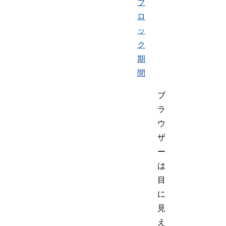
ブ
ロ
ッ
ク
期
間
ブ
ラ
ウ
ザ
ー
は
目
に
見
え