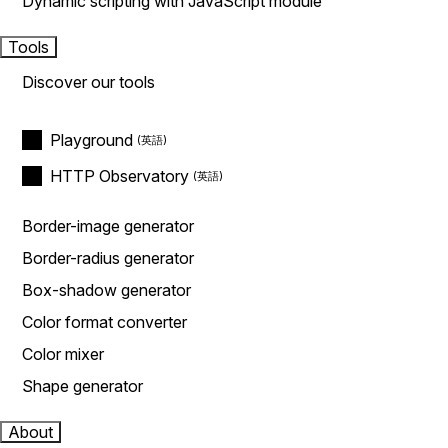
Dynamic scripting with JavaScript module
Tools
Discover our tools
Playground
HTTP Observatory
Border-image generator
Border-radius generator
Box-shadow generator
Color format converter
Color mixer
Shape generator
About