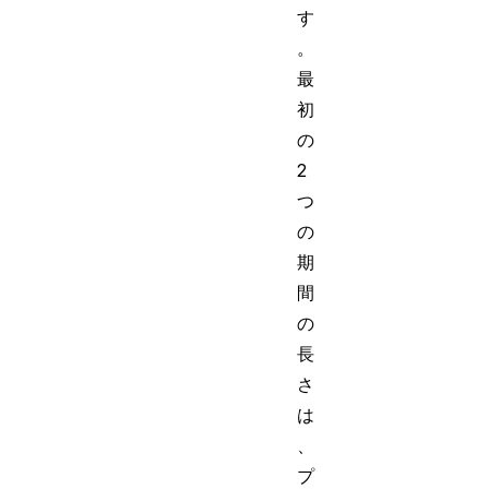
す
。
最
初
の
2
つ
の
期
間
の
長
さ
は
、
プ