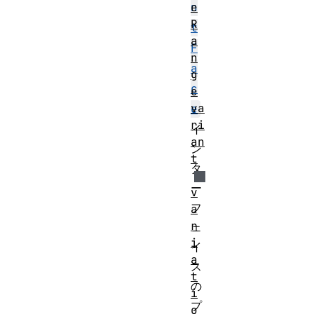
e
n
R
t
a
F
n
a
g
c
e
va
e
ri
イ
an
ン
t
タ
ー
v
フ
a
r
ェ
i
イ
a
ス
t
の
i
プ
o