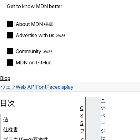
Get to know MDN better
About MDN
Advertise with us
Community
MDN on GitHub
Blog
ウェブ
Web API
FontFace
display
こ
目次
C
の
S
ペ
値
S
ー
仕様書
フ
ジ
ォ
は
ブラウザーの互換性