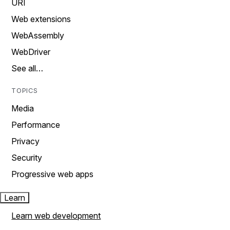
URI
Web extensions
WebAssembly
WebDriver
See all…
TOPICS
Media
Performance
Privacy
Security
Progressive web apps
Learn
Learn web development