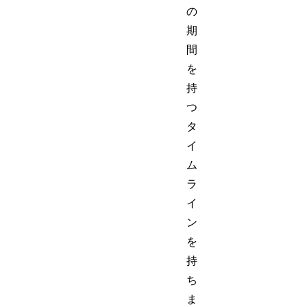
の
期
間
を
持
つ
タ
イ
ム
ラ
イ
ン
を
持
ち
ま