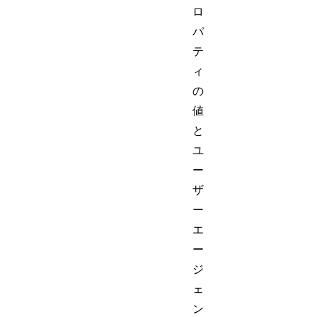
ロ
パ
テ
ィ
の
値
と
ユ
ー
ザ
ー
エ
ー
ジ
ェ
ン