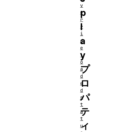
v
p
e
r
l
r
i
a
d
e
y
l
o
プ
a
d
ロ
e
d
パ
s
t
テ
a
t
ィ
u