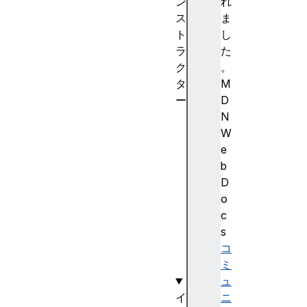
ン
れ
ス
ま
ト
し
ラ
た
ク
。
タ
M
ー
D
F
N
o
W
n
e
t
b
F
D
a
o
c
c
e
s
(
コ
)
ミ
ュ
イ
ニ