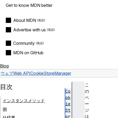
Get to know MDN better
About MDN
Advertise with us
Community
MDN on GitHub
Blog
ウェブ
Web API
CookieStoreManager
こ
目次
Co
の
ok
ペ
インスタンスメソッド
ie
ー
例
St
ジ
or
は
仕様書