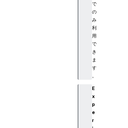
で
の
み
利
用
で
き
ま
す
。
E
x
p
e
r