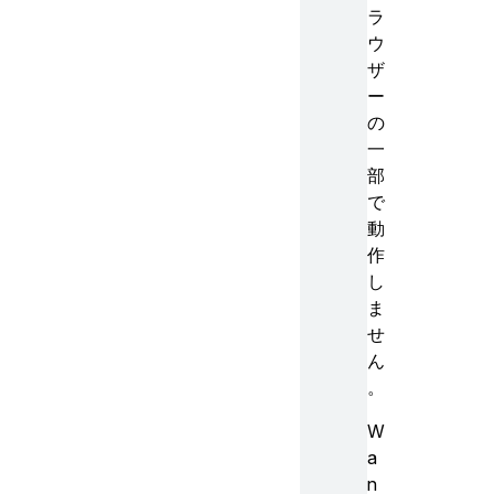
ラ
ウ
ザ
ー
の
一
部
で
動
作
し
ま
せ
ん
。
W
a
n