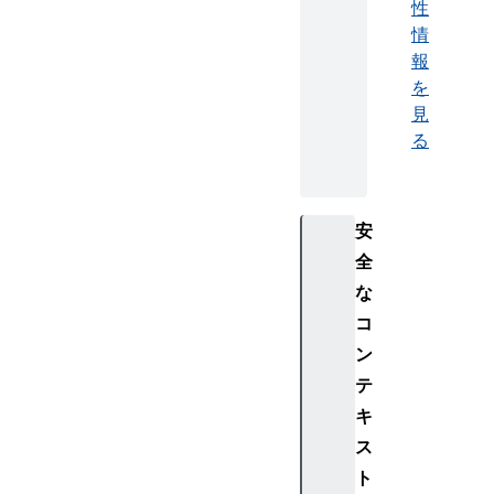
性
情
報
を
見
る
安
全
な
コ
ン
テ
キ
ス
ト