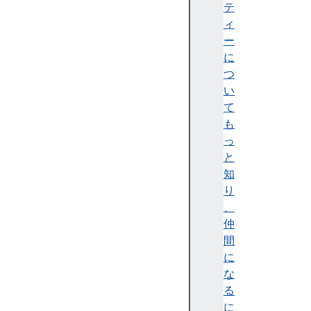
c
テ
r
ィ
i
ー
b
に
e
つ
(
い
)
て
u
も
n
っ
s
と
u
知
b
り
s
、
c
仲
r
間
i
に
b
な
e
る
(
に