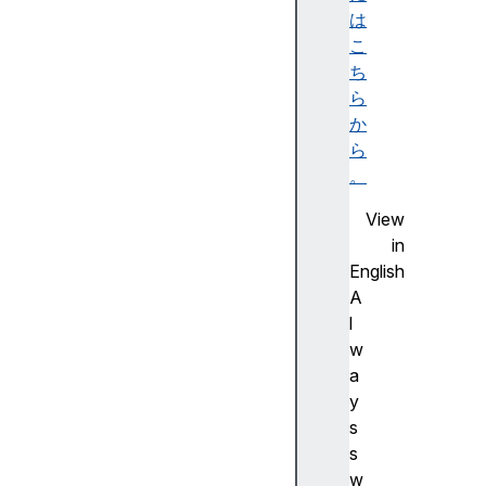
)
は
こ
ち
ら
か
ら
。
View
in
English
A
l
w
a
y
s
s
w