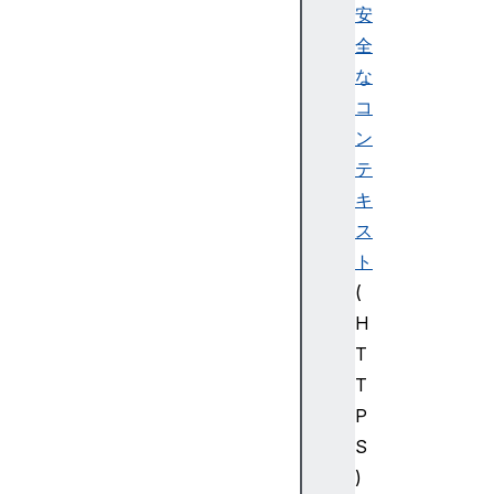
安
全
な
コ
ン
テ
キ
ス
ト
(
H
T
T
P
S
)