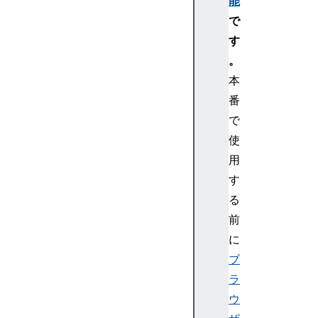
能
で
す
。
本
番
で
使
用
す
る
前
に
ブ
ラ
ウ