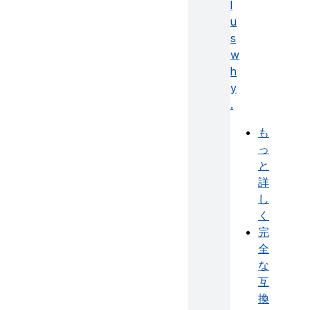
l
u
s
w
h
y
.
も
っ
と
詳
し
く
完
全
な
互
換