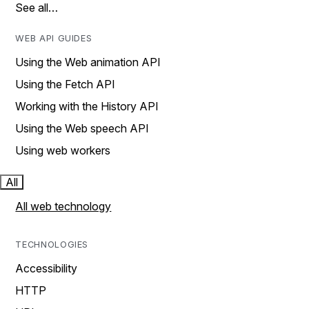
See all…
WEB API GUIDES
Using the Web animation API
Using the Fetch API
Working with the History API
Using the Web speech API
Using web workers
All
All web technology
TECHNOLOGIES
Accessibility
HTTP