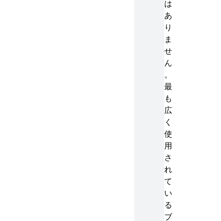
は
あ
り
ま
せ
ん
。
最
も
広
く
使
用
さ
れ
て
い
る
ブ