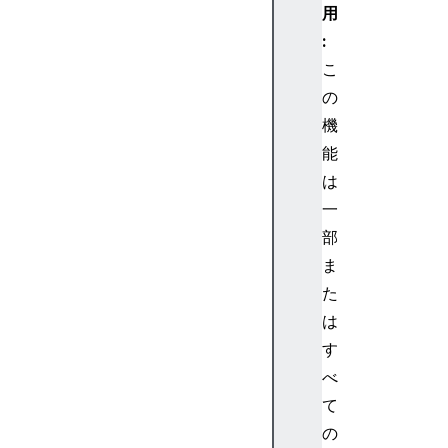
用
:
こ
の
機
能
は
一
部
ま
た
は
す
べ
て
の