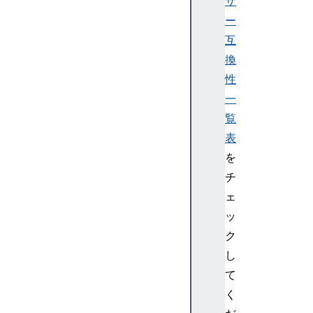
ザ
ー
互
換
性
一
覧
表
を
チ
ェ
ッ
ク
し
て
く