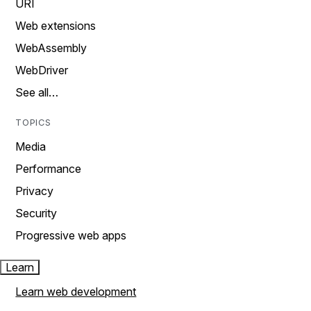
URI
Web extensions
WebAssembly
WebDriver
See all…
TOPICS
Media
Performance
Privacy
Security
Progressive web apps
Learn
Learn web development