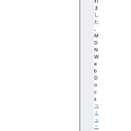
S
れ
u
ま
b
し
s
た
c
。
r
M
i
D
p
N
t
W
i
e
o
b
n
D
s
o
(
c
)
s
s
コ
u
ミ
b
ュ
s
ニ