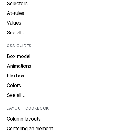
Selectors
At-rules
Values
See all…
CSS GUIDES
Box model
Animations
Flexbox
Colors
See all…
LAYOUT COOKBOOK
Column layouts
Centering an element