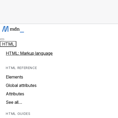
HTML
HTML: Markup language
HTML REFERENCE
Elements
Global attributes
Attributes
See all…
HTML GUIDES