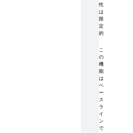
性
は
限
定
的
こ
の
機
能
は
ベ
ー
ス
ラ
イ
ン
で