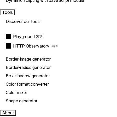
Dynamic scripting with JavaScript module
Tools
Discover our tools
Playground
HTTP Observatory
Border-image generator
Border-radius generator
Box-shadow generator
Color format converter
Color mixer
Shape generator
About