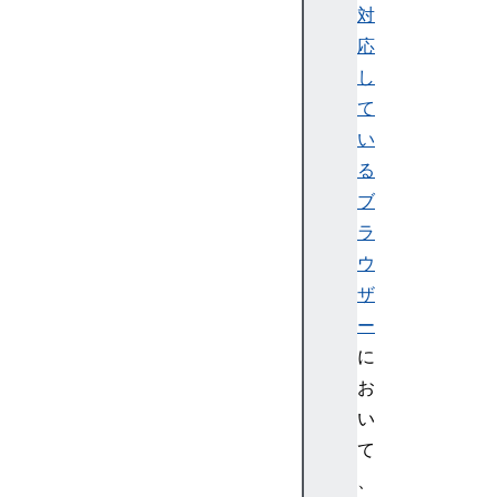
対
応
し
て
い
る
ブ
ラ
ウ
ザ
ー
に
お
い
て
、