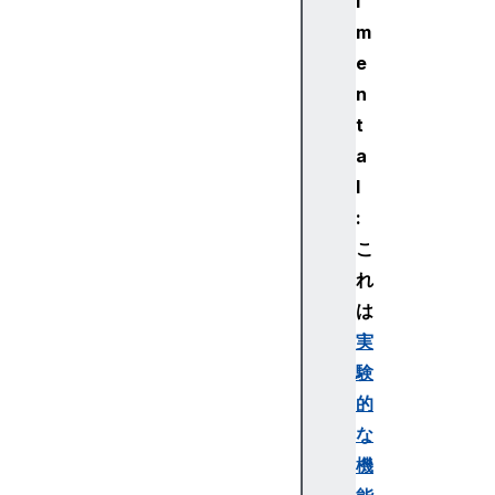
i
m
e
n
t
a
l
:
こ
れ
は
実
験
的
な
機