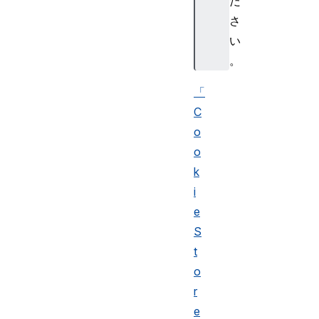
だ
さ
い
。
「
C
o
o
k
i
e
S
t
o
r
e