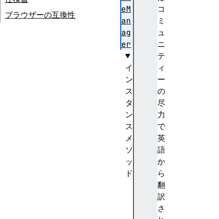
eM
コ
ブラウザーの互換性
an
ミ
ag
ュ
er
ニ
テ
イ
ィ
ン
ー
ス
の
タ
尽
ン
力
ス
で
メ
英
ソ
語
ッ
か
ド
ら
g
翻
e
訳
t
さ