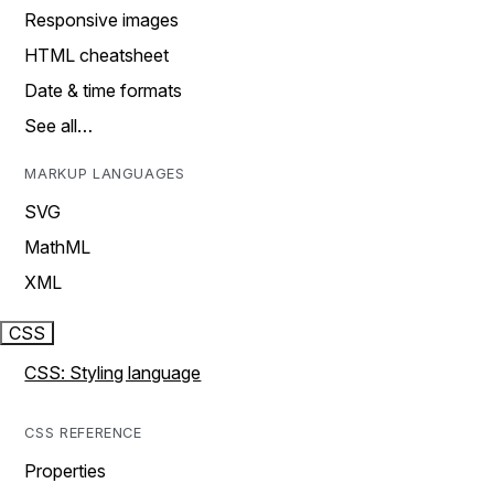
Responsive images
HTML cheatsheet
Date & time formats
See all…
MARKUP LANGUAGES
SVG
MathML
XML
CSS
CSS: Styling language
CSS REFERENCE
Properties