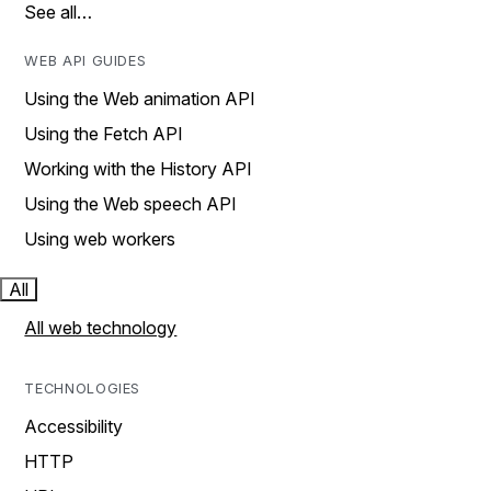
See all…
WEB API GUIDES
Using the Web animation API
Using the Fetch API
Working with the History API
Using the Web speech API
Using web workers
All
All web technology
TECHNOLOGIES
Accessibility
HTTP