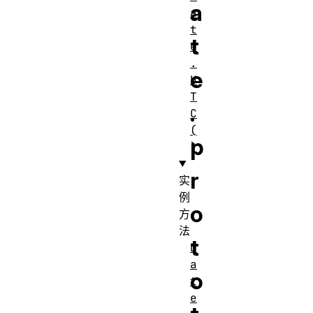
a
a
t
t
e
.
e
U
T
.
C
(
p
)
r
实
例
o
方
法
t
D
a
o
t
e