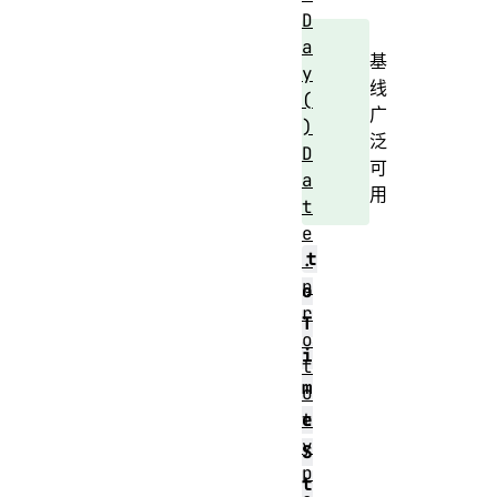
D
a
基
y
线
(
广
)
泛
D
可
a
用
t
e
t
.
p
o
r
T
o
i
t
m
o
t
e
y
S
p
t