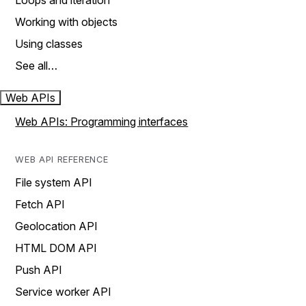
Loops and iteration
Working with objects
Using classes
See all…
Web APIs
Web APIs: Programming interfaces
WEB API REFERENCE
File system API
Fetch API
Geolocation API
HTML DOM API
Push API
Service worker API