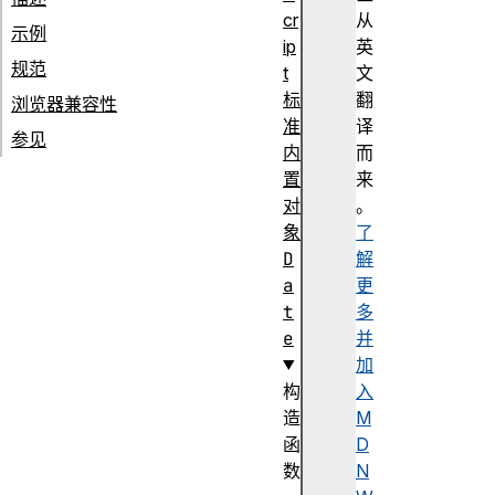
cr
从
示例
ip
英
规范
t
文
标
翻
浏览器兼容性
准
译
参见
内
而
置
来
对
。
象
了
D
解
a
更
t
多
e
并
加
构
入
造
M
函
D
数
N