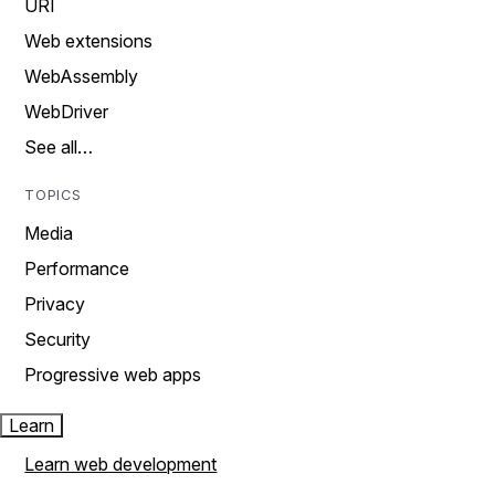
URI
Web extensions
WebAssembly
WebDriver
See all…
TOPICS
Media
Performance
Privacy
Security
Progressive web apps
Learn
Learn web development