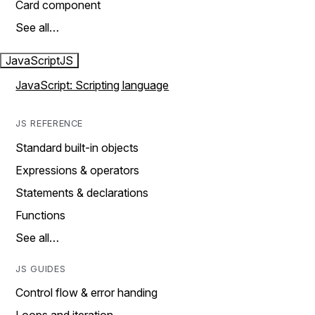
Card component
See all…
JavaScript
JS
JavaScript: Scripting language
JS REFERENCE
Standard built-in objects
Expressions & operators
Statements & declarations
Functions
See all…
JS GUIDES
Control flow & error handing