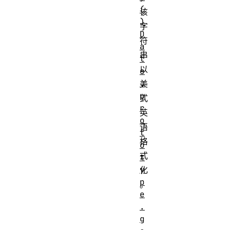
(
该
)
字
D
符
a
串
t
以
e
.
美
p
式
r
英
o
语
t
格
o
式
t
y
化
p
。
e
.
g