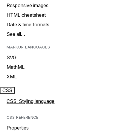
Responsive images
HTML cheatsheet
Date & time formats
See all…
MARKUP LANGUAGES
SVG
MathML
XML
CSS
CSS: Styling language
CSS REFERENCE
Properties