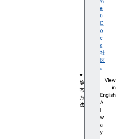
D
W
a
e
t
b
e
D
(
o
)
c
构
s
造
社
函
区
数
。
View
静
in
态
English
方
A
法
l
D
w
a
a
t
y
e