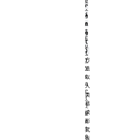
e
r
.
i
g
e
n
t
g
F
(
u
)
l
方
l
Y
法
e
以
a
人
r
类
(
易
)
读
D
a
形
t
式
e
返