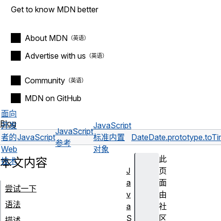
Get to know MDN better
About MDN
Advertise with us
Community
MDN on GitHub
面向
Blog
开发
JavaScript
JavaScript
者的
JavaScript
标准内置
Date
Date.prototype.toTi
参考
Web
对象
此
本文内容
技术
J
页
a
面
尝试一下
v
由
语法
a
社
S
区
描述