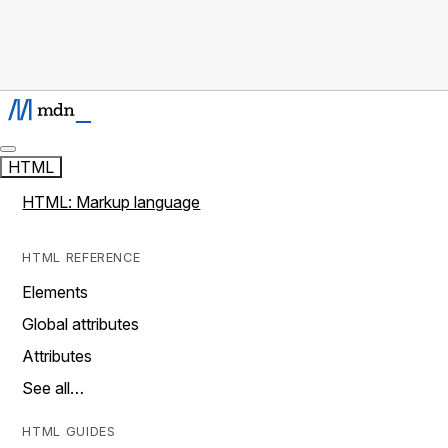
HTML
HTML: Markup language
HTML REFERENCE
Elements
Global attributes
Attributes
See all…
HTML GUIDES