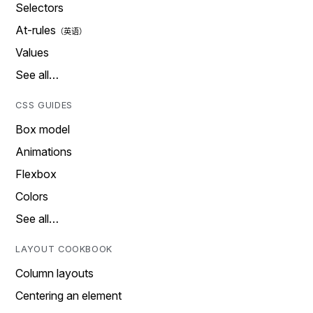
Selectors
At-rules
Values
See all…
CSS GUIDES
Box model
Animations
Flexbox
Colors
See all…
LAYOUT COOKBOOK
Column layouts
Centering an element