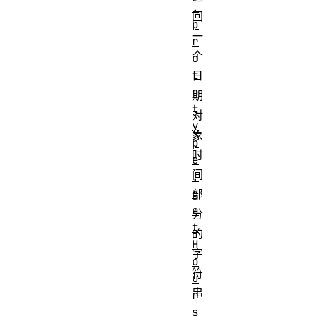
.
回
p
一
r
个
o
t
日
o
期
t
对
y
象
p
时
e
间
.
g
部
e
分
t
的
H
字
o
符
u
串
r
s
，