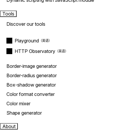
Dynamic scripting with JavaScript module
Tools
Discover our tools
Playground
HTTP Observatory
Border-image generator
Border-radius generator
Box-shadow generator
Color format converter
Color mixer
Shape generator
About