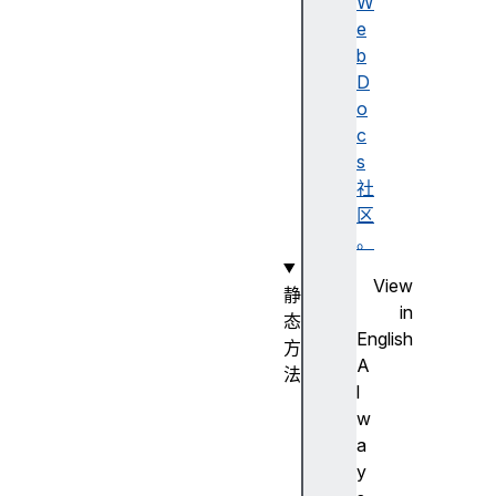
D
W
a
e
t
b
e
D
(
o
)
c
构
s
造
社
函
区
数
。
View
静
in
态
English
方
A
法
l
D
w
a
a
t
y
e