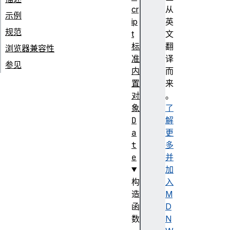
cr
从
示例
ip
英
规范
t
文
标
翻
浏览器兼容性
准
译
参见
内
而
置
来
对
。
象
了
D
解
a
更
t
多
e
并
加
构
入
造
M
函
D
数
N