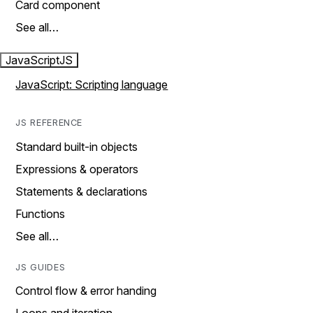
Card component
See all…
JavaScript
JS
JavaScript: Scripting language
JS REFERENCE
Standard built-in objects
Expressions & operators
Statements & declarations
Functions
See all…
JS GUIDES
Control flow & error handing