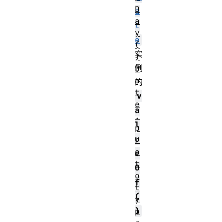
D
a
a
t
y
e
(
实
)
例
D
a
的
t
v
e
a
.
l
p
u
r
o
e
t
O
o
f
t
(
y
)
p