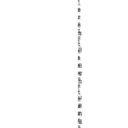
1
.
p
9
r
7
o
0
t
年
o
1
t
月
y
p
1
e
日
.
零
g
点
e
）
t
以
H
o
来
u
的
r
毫
s