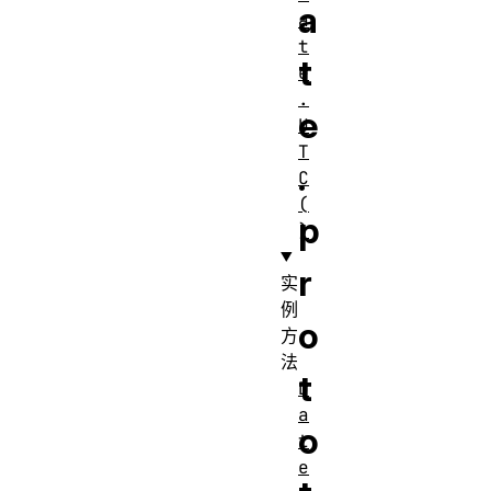
a
a
t
t
e
.
e
U
T
.
C
(
p
)
r
实
例
o
方
法
t
D
a
o
t
e