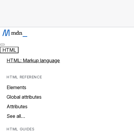
HTML
HTML: Markup language
HTML REFERENCE
Elements
Global attributes
Attributes
See all…
HTML GUIDES