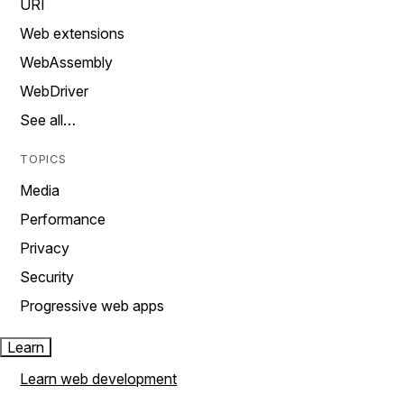
URI
Web extensions
WebAssembly
WebDriver
See all…
TOPICS
Media
Performance
Privacy
Security
Progressive web apps
Learn
Learn web development