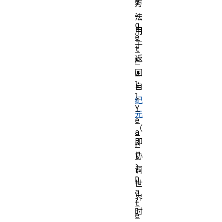
e
方
.
法
g
用
e
于
t
返
F
u
回
l
自
l
纪
Y
元
e
（
a
即
r
(
协
)
调
D
世
a
界
t
时
e