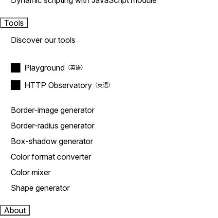
Dynamic scripting with JavaScript module
Tools
Discover our tools
Playground
HTTP Observatory
Border-image generator
Border-radius generator
Box-shadow generator
Color format converter
Color mixer
Shape generator
About