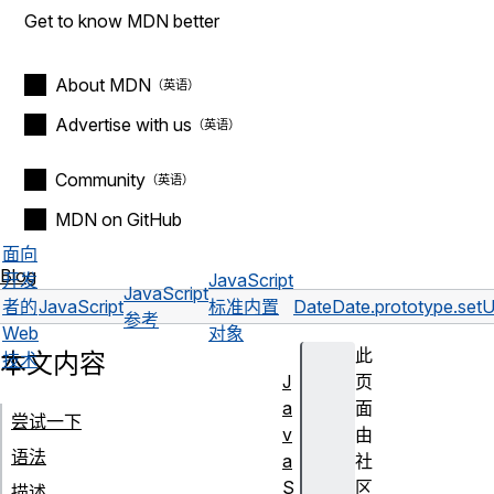
Get to know MDN better
About MDN
Advertise with us
Community
MDN on GitHub
面向
Blog
开发
JavaScript
JavaScript
者的
JavaScript
标准内置
Date
Date.prototype.setU
参考
Web
对象
此
本文内容
技术
J
页
a
面
尝试一下
v
由
语法
a
社
S
区
描述