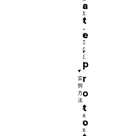
a
a
t
t
e
.
e
U
T
.
C
(
p
)
r
实
例
o
方
法
t
D
a
o
t
e