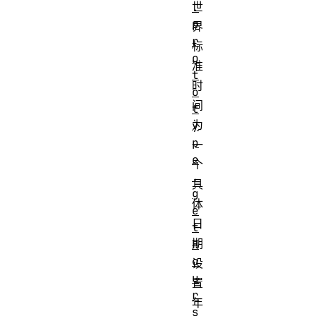
世
.
p
界
r
标
o
准
t
时
o
间
t
为
y
p
一
e
个
.
具
g
体
e
日
t
期
H
o
设
u
置
r
年
s