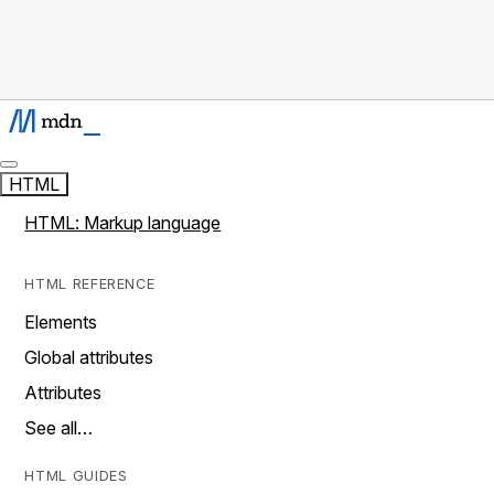
HTML
HTML: Markup language
HTML REFERENCE
Elements
Global attributes
Attributes
See all…
HTML GUIDES