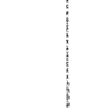
e
.
C
g
F
e
u
t
l
F
l
u
l
Y
l
e
Y
a
e
r
a
(
r
(
)
)
方
D
法
a
根
t
据
e