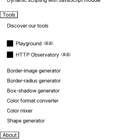
Dynamic scripting with JavaScript module
Tools
Discover our tools
Playground
HTTP Observatory
Border-image generator
Border-radius generator
Box-shadow generator
Color format converter
Color mixer
Shape generator
About