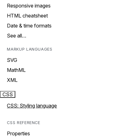
Responsive images
HTML cheatsheet
Date & time formats
See all…
MARKUP LANGUAGES
SVG
MathML
XML
CSS
CSS: Styling language
CSS REFERENCE
Properties