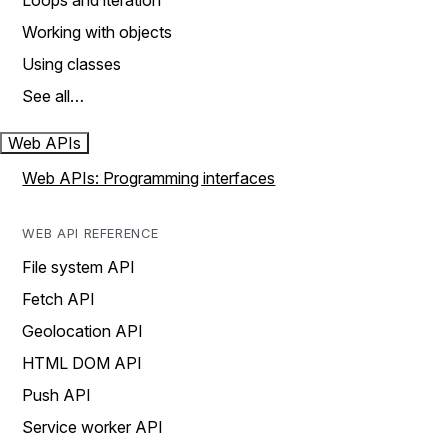
Loops and iteration
Working with objects
Using classes
See all…
Web APIs
Web APIs: Programming interfaces
WEB API REFERENCE
File system API
Fetch API
Geolocation API
HTML DOM API
Push API
Service worker API