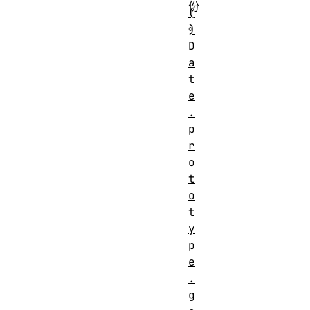
份
(
。
)
D
a
t
e
.
p
r
o
t
o
t
y
p
e
.
g