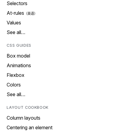
Selectors
At-rules
Values
See all…
CSS GUIDES
Box model
Animations
Flexbox
Colors
See all…
LAYOUT COOKBOOK
Column layouts
Centering an element