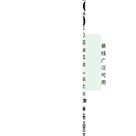
(
D
a
)
y
(
)
D
基
a
线
t
广
e
泛
.
可
p
用
r
o
s
t
o
e
t
t
y
U
p
T