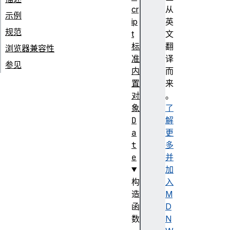
cr
从
示例
ip
英
规范
t
文
标
翻
浏览器兼容性
准
译
参见
内
而
置
来
对
。
象
了
D
解
a
更
t
多
e
并
加
构
入
造
M
函
D
数
N