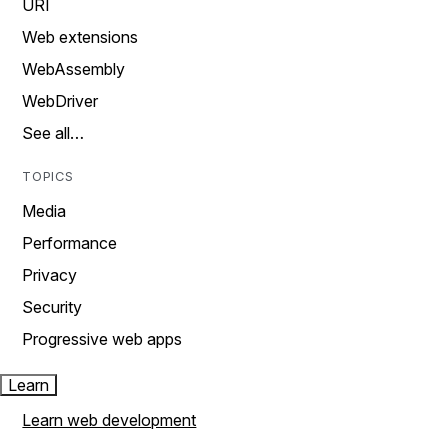
URI
Web extensions
WebAssembly
WebDriver
See all…
TOPICS
Media
Performance
Privacy
Security
Progressive web apps
Learn
Learn web development