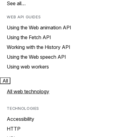
See all…
WEB API GUIDES
Using the Web animation API
Using the Fetch API
Working with the History API
Using the Web speech API
Using web workers
All
All web technology
TECHNOLOGIES
Accessibility
HTTP