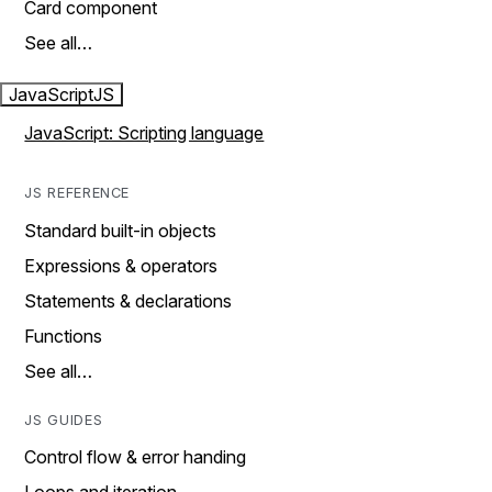
Card component
See all…
JavaScript
JS
JavaScript: Scripting language
JS REFERENCE
Standard built-in objects
Expressions & operators
Statements & declarations
Functions
See all…
JS GUIDES
Control flow & error handing