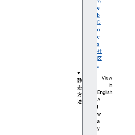
D
W
a
e
t
b
e
D
(
o
)
c
构
s
造
社
函
区
数
。
View
静
in
态
English
方
A
法
l
D
w
a
a
t
y
e