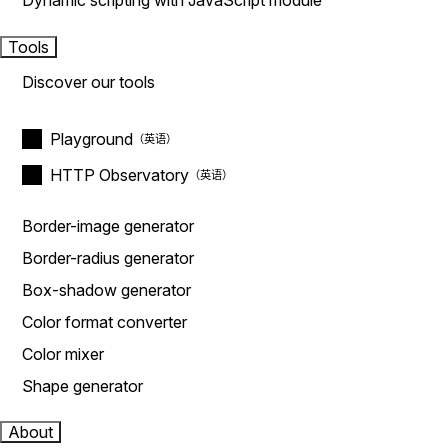
Dynamic scripting with JavaScript module
Tools
Discover our tools
Playground
HTTP Observatory
Border-image generator
Border-radius generator
Box-shadow generator
Color format converter
Color mixer
Shape generator
About