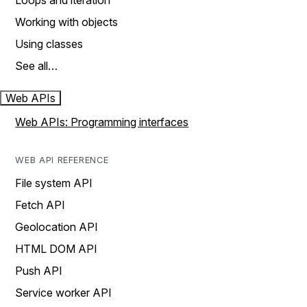
Loops and iteration
Working with objects
Using classes
See all…
Web APIs
Web APIs: Programming interfaces
WEB API REFERENCE
File system API
Fetch API
Geolocation API
HTML DOM API
Push API
Service worker API