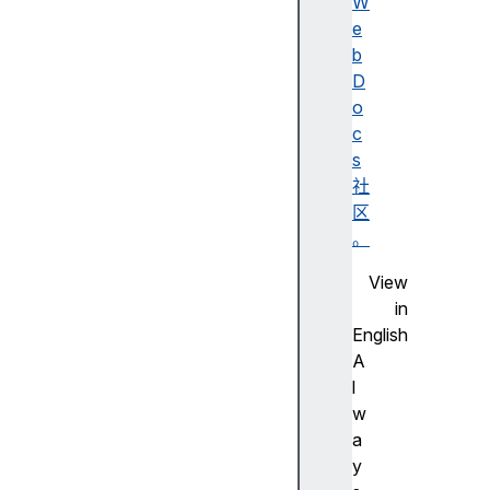
o
W
f
e
W
b
e
D
b
o
X
c
R
s
社
区
。
W
View
e
in
b
English
X
A
R
l
应
w
用
a
生
y
命