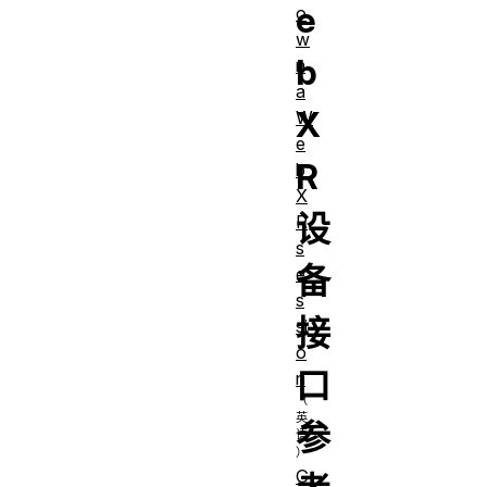
e
o
w
b
n
a
X
W
e
R
b
X
设
R
s
备
e
s
接
si
o
口
n
参
G