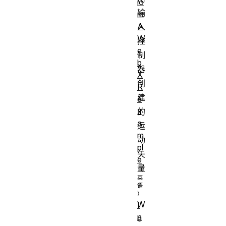
io
输
n:
A
入
W
控
e
制
b
器
X
创
R
建
e
x
的
a
运
m
动
pl
矢
e
量
。
W
I
n
e