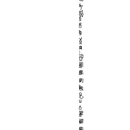
s
了
et
W
ti
e
n
b
g
X
R
功
U
能
si
集
n
g
的
b
核
o
心
u
，
n
管
d
理
e
d
输