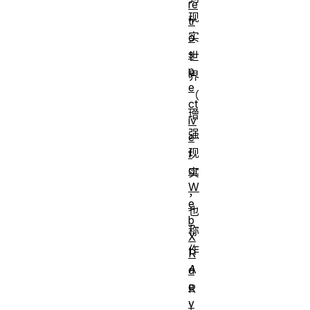
re
现
tr
实
o
s
世
p
界
e
（
ct
增
iv
强
e
现
f
or
实
W
，
e
也
b
称
X
作
R
A
d
e
R
v
）