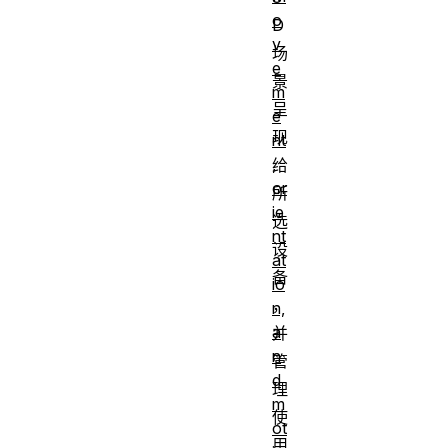
o
D
v
场
e
景
m
呈
e
现
nt
,
给
or
所
ie
选
nt
设
at
备
io
，
n,
a
并
n
管
d
理
m
使
ot
用