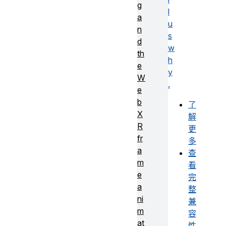
g
l
a
u
n
s
d
w
th
h
e
y
W
.
e
b
了
X
解
R
更
fr
多
a
查
m
看
e
完
a
整
ni
兼
m
容
at
性