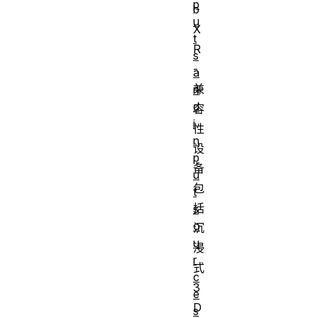
p
b
u
X
t
R
s
-
a
兼
n
d
容
i
性
n
设
p
备
u
包
t
括
s
o
沉
u
浸
r
式
c
3
e
D
s