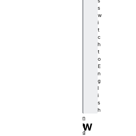
s
周
s
期
w
S
i
ta
t
rti
c
n
h
g
t
u
o
p
E
a
n
n
g
d
l
s
i
h
s
ut
h
ti
n
W
g
d