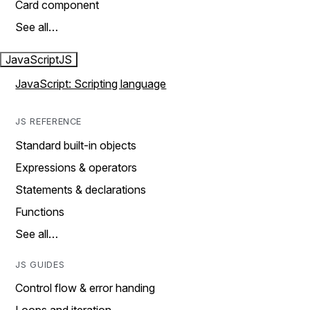
Card component
See all…
JavaScript
JS
JavaScript: Scripting language
JS REFERENCE
Standard built-in objects
Expressions & operators
Statements & declarations
Functions
See all…
JS GUIDES
Control flow & error handing