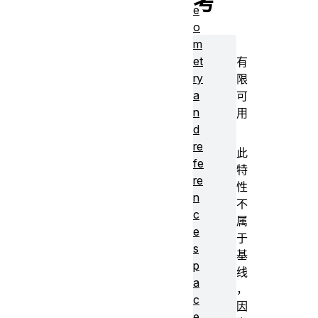
考
e
o
m
et
有
ry
限
a
可
n
用
d
re
此
fe
特
re
性
n
不
c
属
e
于
s
基
p
线
a
，
c
因
e