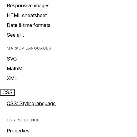
Responsive images
HTML cheatsheet
Date & time formats
See all…
MARKUP LANGUAGES
SVG
MathML
XML
CSS
CSS: Styling language
CSS REFERENCE
Properties