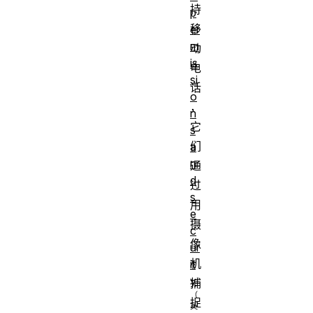
持
p
移
er
m
动
is
电
si
话
o
，
n
它
s
们
a
n
通
d
过
s
用
e
摄
c
像
ur
机
it
y
捕
捉