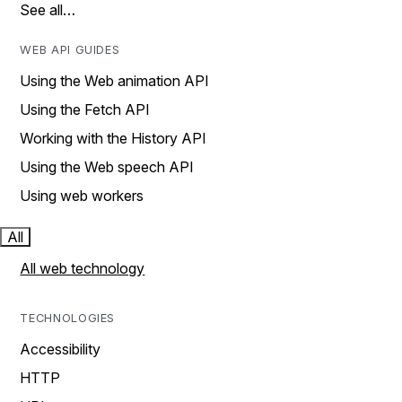
See all…
WEB API GUIDES
Using the Web animation API
Using the Fetch API
Working with the History API
Using the Web speech API
Using web workers
All
All web technology
TECHNOLOGIES
Accessibility
HTTP