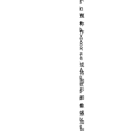
s
，
in
W
也
e
称
b
作
X
V
R
R
）
或
A
将
p
图
er
形
s
图
p
e
像
ct
添
iv
加
e
到