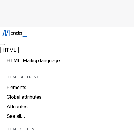
HTML
HTML: Markup language
HTML REFERENCE
Elements
Global attributes
Attributes
See all…
HTML GUIDES