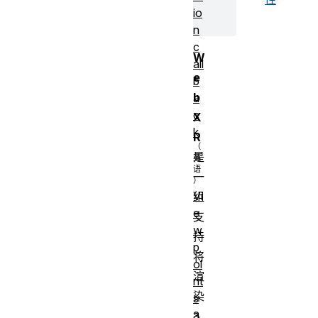
io
n
c
W
all
e
b
b
a
c
X
k
R
是
一
Vi
组
e
支
w
持
p
将
oi
渲
nt
染
s
a
3