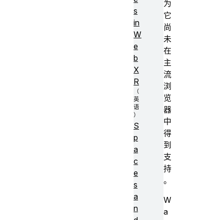
为
s
它
in
尚
W
未
e
在
b
主
X
流
R
浏
览
器
中
S
得
p
到
a
支
c
持
e
。
s
a
W
n
a
d