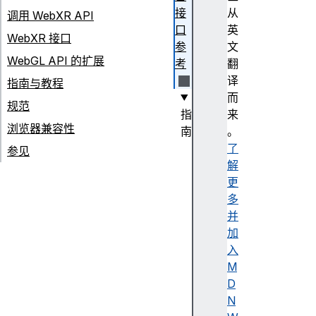
接
从
调用 WebXR API
口
英
WebXR 接口
参
文
WebGL API 的扩展
考
翻
译
指南与教程
而
规范
指
来
浏览器兼容性
南
。
F
了
参见
u
解
n
更
d
多
a
并
m
加
e
入
nt
M
al
D
s
N