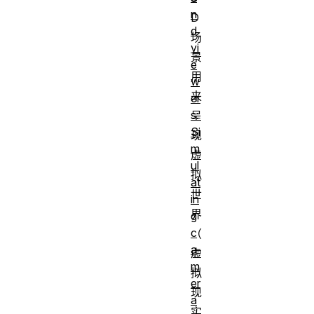
n
D
d
场
vi
景
e
用
w
来
er
s:
呈
Si
现
m
虚
ul
拟
at
世
in
界
g
c
（
a
虚
m
拟
er
现
a
实