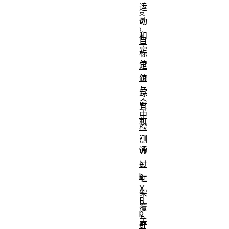
运
动
和
目
定
标
位
定
位
跟
与
踪
命
耳
中
机
检
，
测
通
W
e
过
b
框
X
架
R
覆
p
盖
er