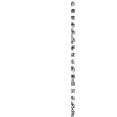
在
f
or
真
m
实
a
世
n
界
c
场
e
景
g
ui
之
d
上
e
的
眼
镜
W
，
e
以
b
及
X
手
R