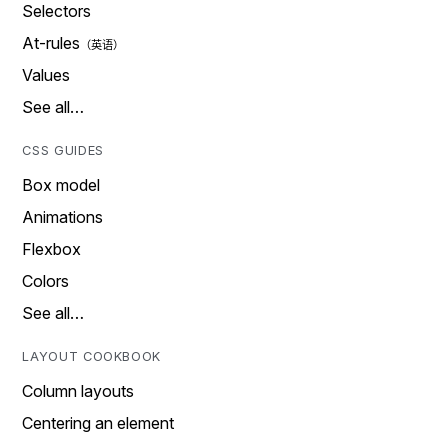
Selectors
At-rules
Values
See all…
CSS GUIDES
Box model
Animations
Flexbox
Colors
See all…
LAYOUT COOKBOOK
Column layouts
Centering an element