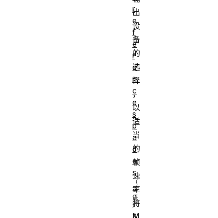
r
出
e
设
f
备
e
的
r
选
e
n
择
c
，
e
以
s
适
p
当
a
的
c
e
帧
s
速
率
将
M
3