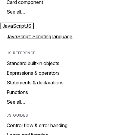
Card component
See all…
JavaScript
JS
JavaScript: Scripting language
JS REFERENCE
Standard built-in objects
Expressions & operators
Statements & declarations
Functions
See all…
JS GUIDES
Control flow & error handing