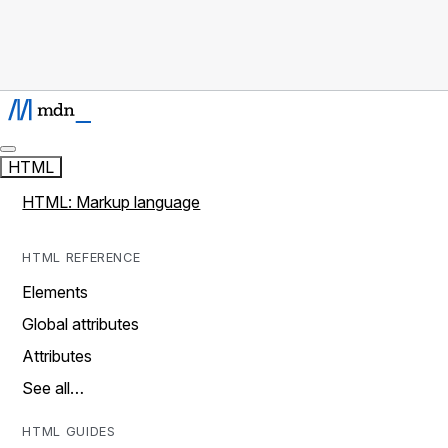
HTML
HTML: Markup language
HTML REFERENCE
Elements
Global attributes
Attributes
See all…
HTML GUIDES