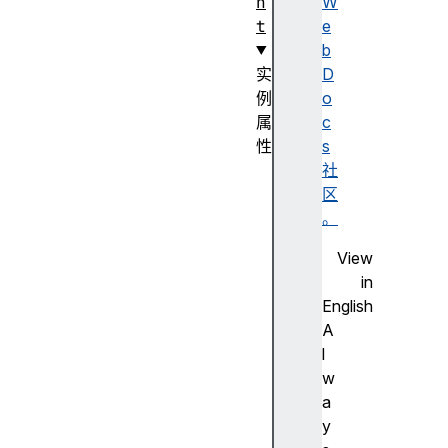
n
W
t
e
b
实
D
例
o
属
c
性
s
a
社
u
区
d
。
i
View
o
in
T
English
r
A
a
l
c
w
k
a
s
y
a