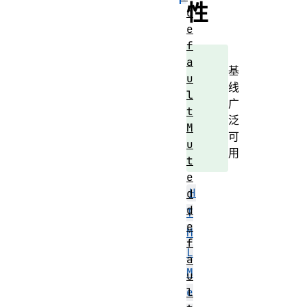
性
d
e
f
a
基
u
线
l
广
t
泛
M
可
u
用
t
e
H
d
d
T
e
M
f
L
a
M
u
l
e