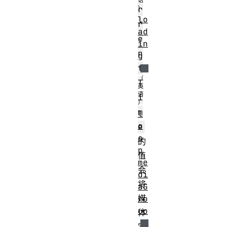
r
lo
r
ad
e
in
n
g
t
T
i
m
l
o
e
o
的
p
值
me
会
di
将
aG
媒
ro
up
体
定