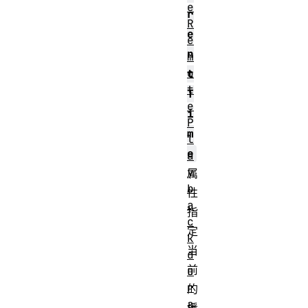
e
r
R
e
e
n
m
o
t
t
T
e
i
P
m
l
e
a
y
属
b
性
a
指
c
定
k
当
d
前
u
r
的
a