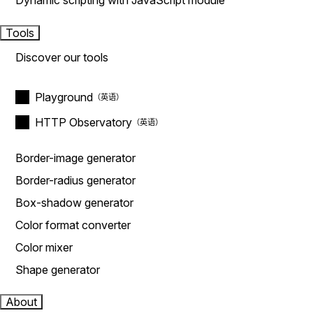
Dynamic scripting with JavaScript module
Tools
Discover our tools
Playground
HTTP Observatory
Border-image generator
Border-radius generator
Box-shadow generator
Color format converter
Color mixer
Shape generator
About