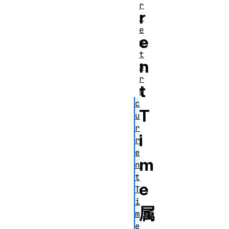
r
r
r
e
e
n
t
n
S
r
t
c
c
T
u
r
i
r
e
m
n
t
e
T
i
属
m
e