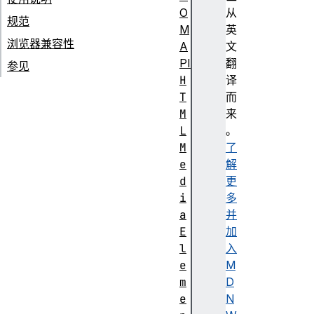
O
从
规范
M
英
浏览器兼容性
A
文
PI
翻
参见
H
译
T
而
M
来
L
。
M
了
e
解
d
更
i
多
a
并
E
加
l
入
e
M
m
D
e
N