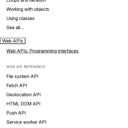
Loops and iteration
Working with objects
Using classes
See all…
Web APIs
Web APIs: Programming interfaces
WEB API REFERENCE
File system API
Fetch API
Geolocation API
HTML DOM API
Push API
Service worker API