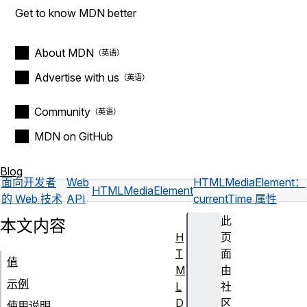
Get to know MDN better
About MDN
Advertise with us
Community
MDN on GitHub
Blog
面向开发者
Web
HTMLMediaElement：
HTMLMediaElement
的 Web 技术
API
currentTime 属性
此
本文内容
H
页
T
面
值
M
由
示例
L
社
D
区
使用说明