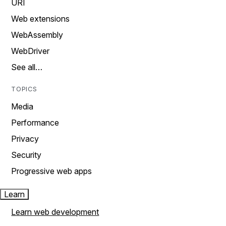
URI
Web extensions
WebAssembly
WebDriver
See all…
TOPICS
Media
Performance
Privacy
Security
Progressive web apps
Learn
Learn web development