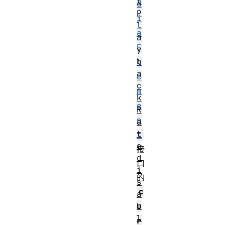
t
d
P
i
l
a
a
E
y
b
l
a
e
c
m
k
e
R
n
a
t
t
e
接
d
口
i
的
s
c
a
b
u
l
r