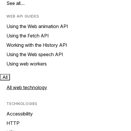
See all…
WEB API GUIDES
Using the Web animation API
Using the Fetch API
Working with the History API
Using the Web speech API
Using web workers
All
All web technology
TECHNOLOGIES
Accessibility
HTTP