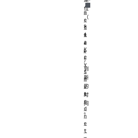
位
m
（
e
s
d
e
i
a
e
K
k
e
）
y
到
s
新
m
的
u
t
时
e
间
d
。
n
e
t