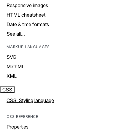
Responsive images
HTML cheatsheet
Date & time formats
See all…
MARKUP LANGUAGES
SVG
MathML
XML
CSS
CSS: Styling language
CSS REFERENCE
Properties