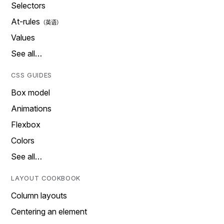
Selectors
At-rules
Values
See all…
CSS GUIDES
Box model
Animations
Flexbox
Colors
See all…
LAYOUT COOKBOOK
Column layouts
Centering an element