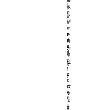
播
t
放
i
时
o
间
n
（
e
n
以
d
秒
e
为
d
单
位
）
e
。
r
r
改
o
变
r
c
u