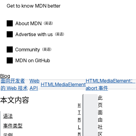
Get to know MDN better
About MDN
Advertise with us
Community
MDN on GitHub
Blog
面向开发者
Web
HTMLMediaElement：
HTMLMediaElement
的 Web 技术
API
abort 事件
此
本文内容
H
页
T
面
语法
M
由
事件类型
L
社
M
区
示例