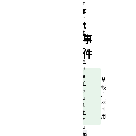
r
r
r
e
t
n
t
事
T
i
件
m
e
d
e
基
f
线
a
广
u
泛
l
可
t
用
M
u
a
t