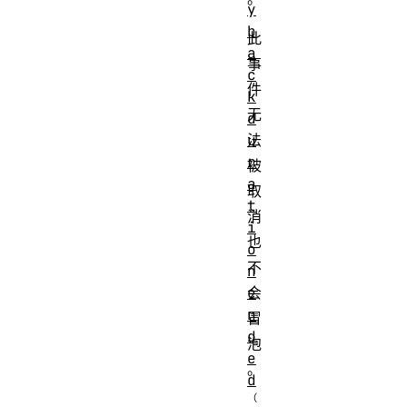
y
b
此
a
事
c
件
k
无
d
u
法
r
被
a
取
t
消
i
也
o
不
n
e
会
n
冒
d
泡
e
。
d