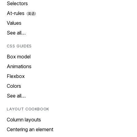
Selectors
At-rules
Values
See all…
CSS GUIDES
Box model
Animations
Flexbox
Colors
See all…
LAYOUT COOKBOOK
Column layouts
Centering an element