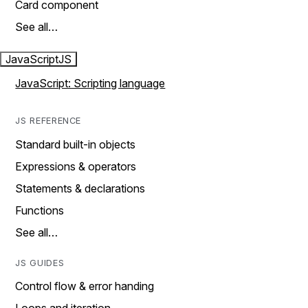
Card component
See all…
JavaScript
JS
JavaScript: Scripting language
JS REFERENCE
Standard built-in objects
Expressions & operators
Statements & declarations
Functions
See all…
JS GUIDES
Control flow & error handing