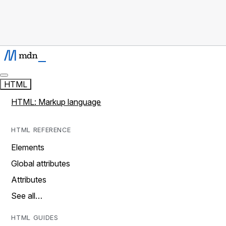
HTML
HTML: Markup language
HTML REFERENCE
Elements
Global attributes
Attributes
See all…
HTML GUIDES