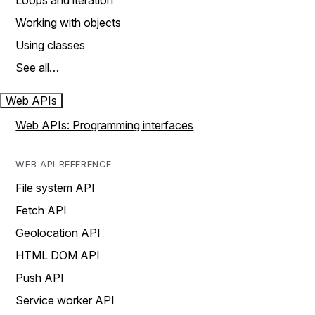
Loops and iteration
Working with objects
Using classes
See all…
Web APIs
Web APIs: Programming interfaces
WEB API REFERENCE
File system API
Fetch API
Geolocation API
HTML DOM API
Push API
Service worker API