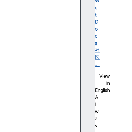
d
W
i
e
o
b
T
D
r
o
a
c
c
s
k
社
s
区
a
。
u
View
t
in
o
English
p
A
l
l
a
w
y
a
b
y
u