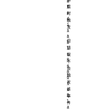
a
t
载
e
时
d
触
i
发
s
，
a
但
b
l
错
e
误
R
不
e
会
m
触
o
发
t
e
该
P
事
l
件
a
。