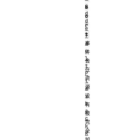
e
b
d
o
d
r
e
t
f
a
事
u
件
l
会
t
在
P
资
l
源
a
y
没
b
有
a
被
c
完
k
全
R
加