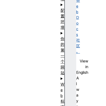
W
e
配
b
置
D
环
o
境
c
s
你
社
的
区
第
。
一
View
个
in
网
English
站
A
l
W
w
e
a
b
y
标