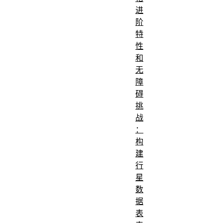
进
阶
特
性
和
无
障
碍
挑
战
：
构
建
行
星
数
据
表