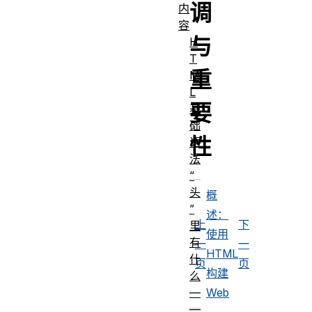
调
内
容
与
H
T
重
M
L
要
基
础
性
语
法
“
头
概
”
述：
上
下
里
使用
有
一
一
HTML
什
页
页
构建
么
Web
—
—