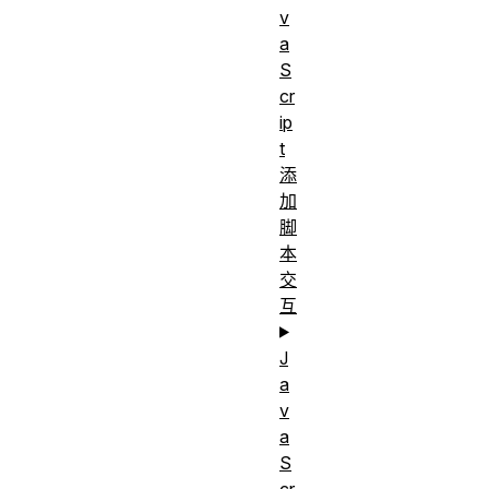
v
a
S
cr
ip
t
添
加
脚
本
交
互
J
a
v
a
S
cr