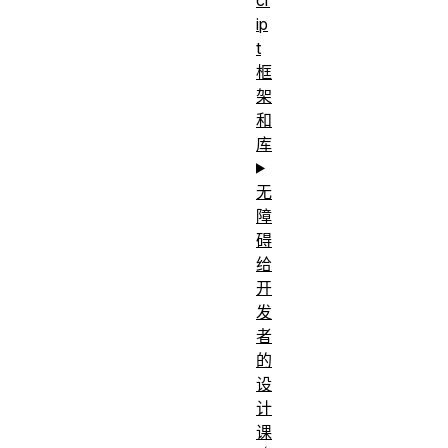
ip
t
框
架
和
库
无
障
碍
给
开
发
者
的
设
计
课