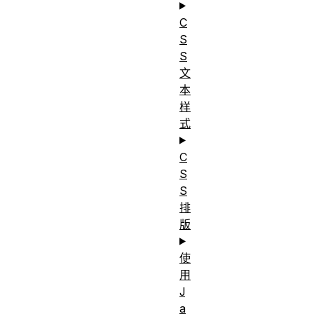
C
S
S
文
本
样
式
C
S
S
排
版
使
用
J
a