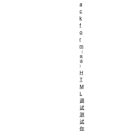
a
c
k
f
o
r
m
H
T
M
L
调
试
测
试
你