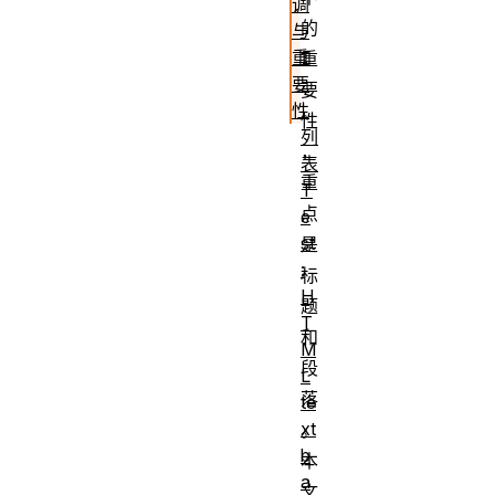
调
的
与
重
重
要
要
性
性
列
，
表
重
T
点
e
st
是
:
标
H
题
T
和
M
段
L
落
te
xt
。
b
本
a
文