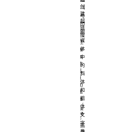
创
（
建
与
超
印
链
刷
接
媒
T
体
e
s
中
t:
的
L
斜
i
体
n
和
k
粗
s
体
文
字
挑
类
战