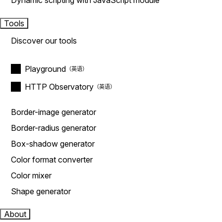
Dynamic scripting with JavaScript module
Tools
Discover our tools
Playground
HTTP Observatory
Border-image generator
Border-radius generator
Box-shadow generator
Color format converter
Color mixer
Shape generator
About