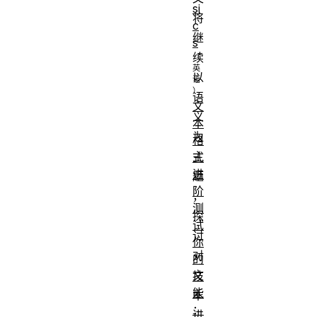
si
将
c
继
s
续
以
语
文
义
本
为
格
主
式
进
题
阶
，
测
探
试
讨
你
对
的
文
技
能
本
：
进