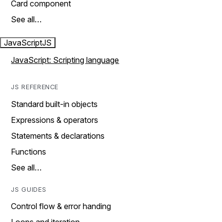
Card component
See all…
JavaScript
JS
JavaScript: Scripting language
JS REFERENCE
Standard built-in objects
Expressions & operators
Statements & declarations
Functions
See all…
JS GUIDES
Control flow & error handing