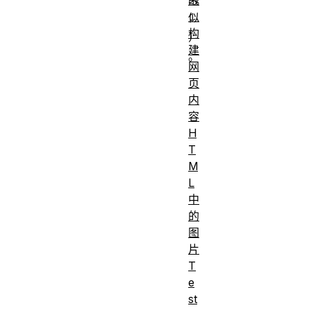
：
似
构
）
建
。
网
页
基本熟悉了
基本
前
内
HTML 语法
中所涵
提：
容
盖的内容。
H
T
强调和着重强
M
调的含义，以
L
及在 HTML 
中
应用它们的基
的
图
本元素，如
片
<em>
和
T
<strong>
e
识别根本不应
st