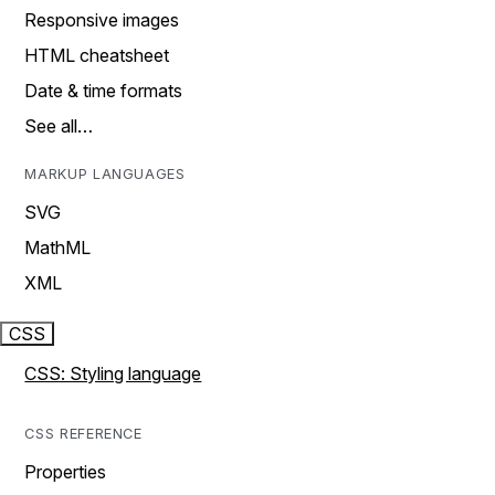
Responsive images
HTML cheatsheet
Date & time formats
See all…
MARKUP LANGUAGES
SVG
MathML
XML
CSS
CSS: Styling language
CSS REFERENCE
Properties