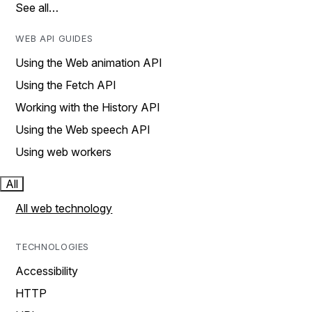
See all…
WEB API GUIDES
Using the Web animation API
Using the Fetch API
Working with the History API
Using the Web speech API
Using web workers
All
All web technology
TECHNOLOGIES
Accessibility
HTTP