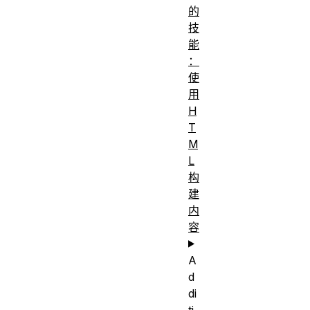
的
技
能
：
使
用
H
T
M
L
构
建
内
容
A
d
di
ti