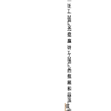
H
上
T
一
M
篇
L
文
元
章
信
息
探
H
讨
T
了
M
语
L
义
的
在
标
题
H
和
T
段
M
落
L
强
中