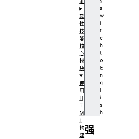
s
准
s
w
软
i
性
t
技
c
能
h
核
t
心
o
模
E
块
n
g
使
l
用
i
H
s
T
h
M
L
强
构
建