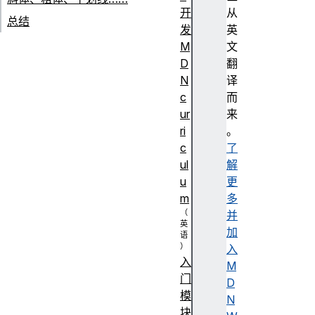
开
从
总结
发
英
M
文
D
翻
N
译
c
而
ur
来
ri
。
c
了
ul
解
u
更
m
多
并
加
入
入
M
门
D
模
N
块