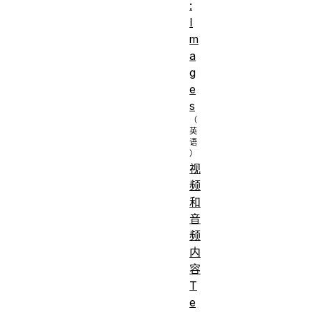
再使用的呈现
:
学习
I
性标记（例如
成
m
<big>
和
果：
a
<font>
），
g
它们已经被弃
e
用。
s
识别被重新利
用以获得新语
义的呈现性标
视
记（例如
频
<i>
和
和
音
<b>
）。
频
内
容
T
e