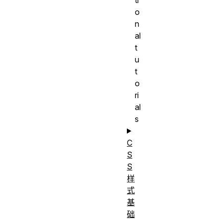
o
n
al
t
u
t
o
ri
al
s
C
S
S
样
式
基
础