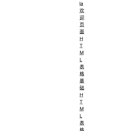
la
欢
迎
页
面
H
T
M
L
表
格
基
础
H
T
M
L
表
格