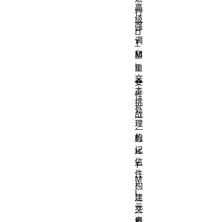
高
行
级
强
H
调
T
和
M
L
重
文
要
本
性
挑
处
战
理
：
的
标
记
H
信
T
件
M
构
L
建
元
文
素
档