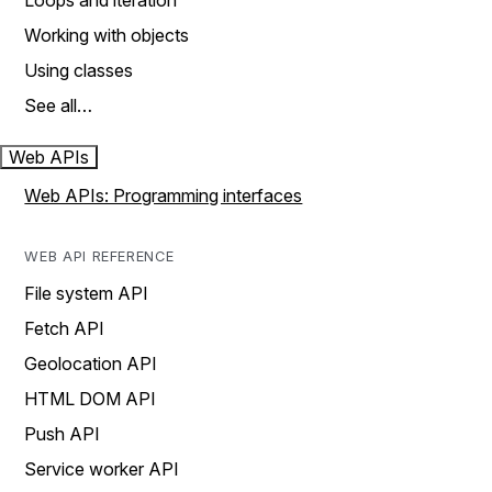
Loops and iteration
Working with objects
Using classes
See all…
Web APIs
Web APIs: Programming interfaces
WEB API REFERENCE
File system API
Fetch API
Geolocation API
HTML DOM API
Push API
Service worker API