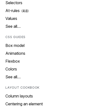
Selectors
At-rules
Values
See all…
CSS GUIDES
Box model
Animations
Flexbox
Colors
See all…
LAYOUT COOKBOOK
Column layouts
Centering an element