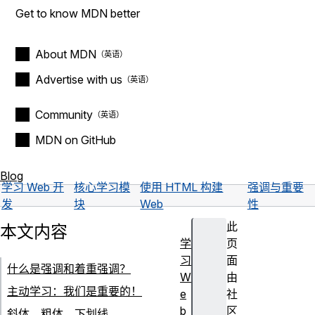
Get to know MDN better
About MDN
Advertise with us
Community
MDN on GitHub
Blog
学习 Web 开
核心学习模
使用 HTML 构建
强调与重要
发
块
Web
性
此
本文内容
学
页
习
面
什么是强调和着重强调？
W
由
主动学习：我们是重要的！
e
社
b
区
斜体、粗体、下划线……