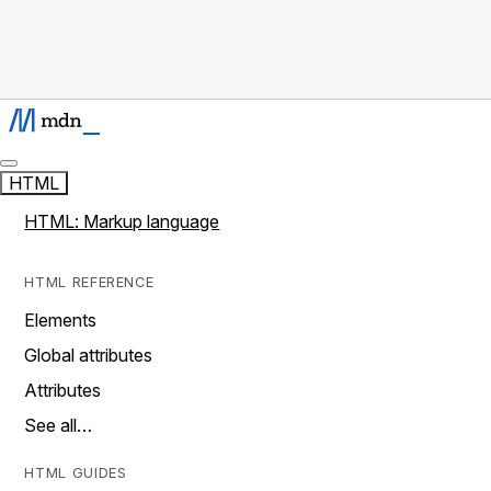
HTML
HTML: Markup language
HTML REFERENCE
Elements
Global attributes
Attributes
See all…
HTML GUIDES