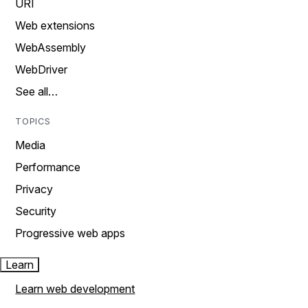
URI
Web extensions
WebAssembly
WebDriver
See all…
TOPICS
Media
Performance
Privacy
Security
Progressive web apps
Learn
Learn web development